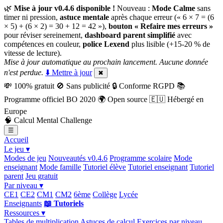
🌿
Mise à jour v0.4.6 disponible !
Nouveau :
Mode Calme
sans
timer ni pression,
astuce mentale
après chaque erreur (« 6 × 7 = (6
× 5) + (6 × 2) = 30 + 12 = 42 »),
bouton « Refaire mes erreurs »
pour réviser sereinement,
dashboard parent simplifié
avec
compétences en couleur,
police Lexend
plus lisible (+15-20 % de
vitesse de lecture).
Mise à jour automatique au prochain lancement. Aucune donnée
n'est perdue.
⬇️ Mettre à jour
✖
💸
100% gratuit
🚫
Sans publicité
🔒
Conforme RGPD
📚
Programme officiel BO 2020
🌍
Open source
🇪🇺
Hébergé en
Europe
🧠
Calcul Mental Challenge
☰
Accueil
Le jeu ▾
Modes de jeu
Nouveautés v0.4.6
Programme scolaire
Mode
enseignant
Mode famille
Tutoriel élève
Tutoriel enseignant
Tutoriel
parent
Jeu gratuit
Par niveau ▾
CE1
CE2
CM1
CM2
6ème
Collège
Lycée
Enseignants
📖 Tutoriels
Ressources ▾
Tables de multiplication
Astuces de calcul
Exercices par niveau