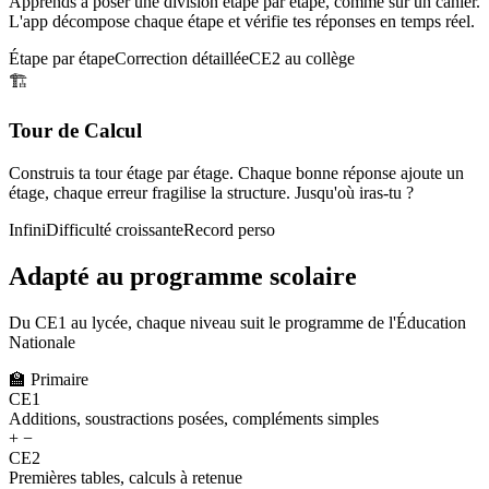
Apprends à poser une division étape par étape, comme sur un cahier.
L'app décompose chaque étape et vérifie tes réponses en temps réel.
Étape par étape
Correction détaillée
CE2 au collège
🏗️
Tour de Calcul
Construis ta tour étage par étage. Chaque bonne réponse ajoute un
étage, chaque erreur fragilise la structure. Jusqu'où iras-tu ?
Infini
Difficulté croissante
Record perso
Adapté au programme scolaire
Du CE1 au lycée, chaque niveau suit le programme de l'Éducation
Nationale
🏫
Primaire
CE1
Additions, soustractions posées, compléments simples
+ −
CE2
Premières tables, calculs à retenue