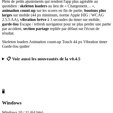
Plein de petits ajustements qui rendent l'app plus agréable au
quotidien :
skeleton loaders
au lieu de « Chargement… »,
animation count-up
sur les scores en fin de partie,
boutons plus
larges
sur mobile (44 px minimum, norme Apple HIG / WCAG
2.5.5 AA),
vibration brève
à 3 secondes du timer sur mobile,
garde-fou
Escape / refresh navigateur pour ne plus perdre une partie
par accident,
section partage
repliée par défaut sur l'écran de
résultat.
Skeleton loaders
Animation count-up
Touch 44 px
Vibration timer
Garde-fou quitter
📋 Voir aussi les nouveautés de la v0.4.5
Télécharger Calcul Mental Challenge
Gratuit, sans publicité, sans compte obligatoire
🖥️
Windows
Windows 10 / 11 (64 bits)