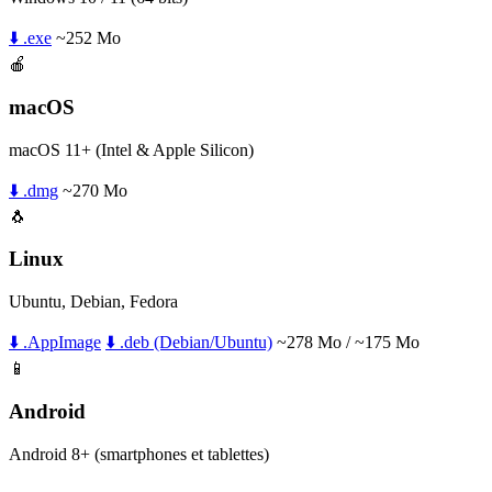
⬇️ .exe
~252 Mo
🍎
macOS
macOS 11+ (Intel & Apple Silicon)
⬇️ .dmg
~270 Mo
🐧
Linux
Ubuntu, Debian, Fedora
⬇️ .AppImage
⬇️ .deb (Debian/Ubuntu)
~278 Mo / ~175 Mo
📱
Android
Android 8+ (smartphones et tablettes)