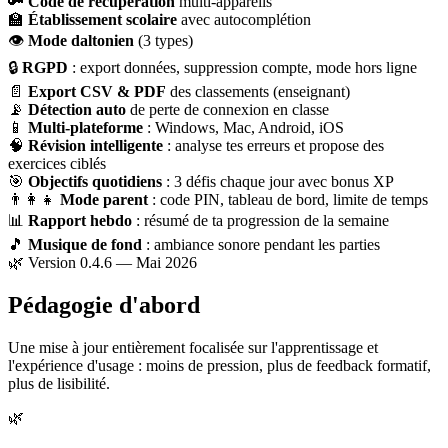
🔑
Code de récupération
multi-appareils
🏫
Établissement scolaire
avec autocomplétion
👁
Mode daltonien
(3 types)
🔒
RGPD
: export données, suppression compte, mode hors ligne
📄
Export CSV & PDF
des classements (enseignant)
📡
Détection auto
de perte de connexion en classe
📱
Multi-plateforme
: Windows, Mac, Android, iOS
🧠
Révision intelligente
: analyse tes erreurs et propose des
exercices ciblés
🎯
Objectifs quotidiens
: 3 défis chaque jour avec bonus XP
👨‍👩‍👧
Mode parent
: code PIN, tableau de bord, limite de temps
📊
Rapport hebdo
: résumé de ta progression de la semaine
🎵
Musique de fond
: ambiance sonore pendant les parties
🌿 Version 0.4.6 — Mai 2026
Pédagogie d'abord
Une mise à jour entièrement focalisée sur l'apprentissage et
l'expérience d'usage : moins de pression, plus de feedback formatif,
plus de lisibilité.
🌿