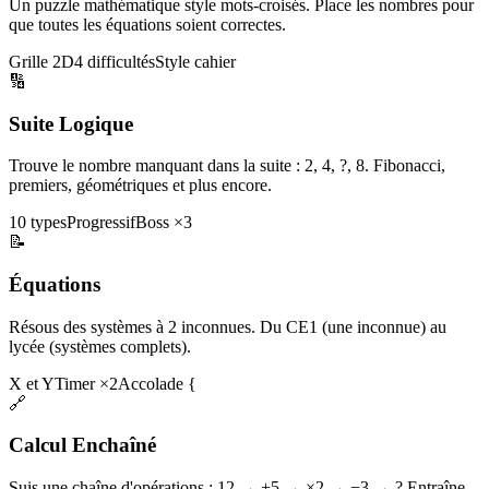
Un puzzle mathématique style mots-croisés. Place les nombres pour
que toutes les équations soient correctes.
Grille 2D
4 difficultés
Style cahier
🔢
Suite Logique
Trouve le nombre manquant dans la suite : 2, 4, ?, 8. Fibonacci,
premiers, géométriques et plus encore.
10 types
Progressif
Boss ×3
📝
Équations
Résous des systèmes à 2 inconnues. Du CE1 (une inconnue) au
lycée (systèmes complets).
X et Y
Timer ×2
Accolade {
🔗
Calcul Enchaîné
Suis une chaîne d'opérations : 12 → +5 → ×2 → −3 → ? Entraîne