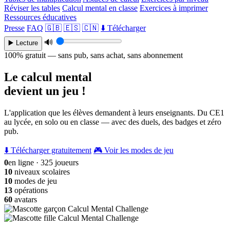
Réviser les tables
Calcul mental en classe
Exercices à imprimer
Ressources éducatives
Presse
FAQ
🇬🇧
🇪🇸
🇨🇳
⬇️ Télécharger
🔊
▶️ Lecture
100% gratuit — sans pub, sans achat, sans abonnement
Le calcul mental
devient un jeu !
L'application que les élèves demandent à leurs enseignants. Du CE1
au lycée, en solo ou en classe — avec des duels, des badges et zéro
pub.
⬇️ Télécharger gratuitement
🎮 Voir les modes de jeu
0
en ligne · 325 joueurs
10
niveaux scolaires
10
modes de jeu
13
opérations
60
avatars