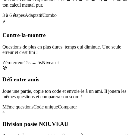
ton calcul mental pur.
3 à 6 étapes
Adaptatif
Combo
⚡
Contre-la-montre
Questions de plus en plus dures, temps qui diminue. Une seule
erreur et c'est fini !
Zéro erreur
15s → 5s
Niveau ↑
🎯
Défi entre amis
Joue une partie, copie ton code et envoie-le à un ami. Il jouera les
mêmes questions et comparera son score !
Même questions
Code unique
Comparer
÷
Division posée
NOUVEAU