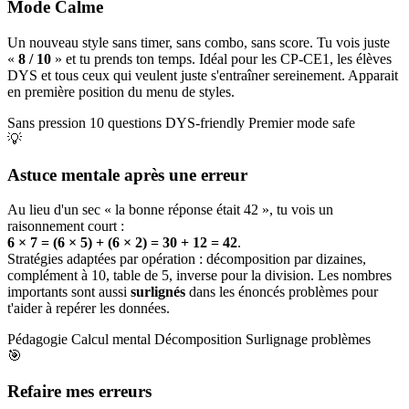
Mode Calme
Un nouveau style sans timer, sans combo, sans score. Tu vois juste
«
8 / 10
» et tu prends ton temps. Idéal pour les CP-CE1, les élèves
DYS et tous ceux qui veulent juste s'entraîner sereinement. Apparait
en première position du menu de styles.
Sans pression
10 questions
DYS-friendly
Premier mode safe
💡
Astuce mentale après une erreur
Au lieu d'un sec « la bonne réponse était 42 », tu vois un
raisonnement court :
6 × 7 = (6 × 5) + (6 × 2) = 30 + 12 = 42
.
Stratégies adaptées par opération : décomposition par dizaines,
complément à 10, table de 5, inverse pour la division. Les nombres
importants sont aussi
surlignés
dans les énoncés problèmes pour
t'aider à repérer les données.
Pédagogie
Calcul mental
Décomposition
Surlignage problèmes
🎯
Refaire mes erreurs