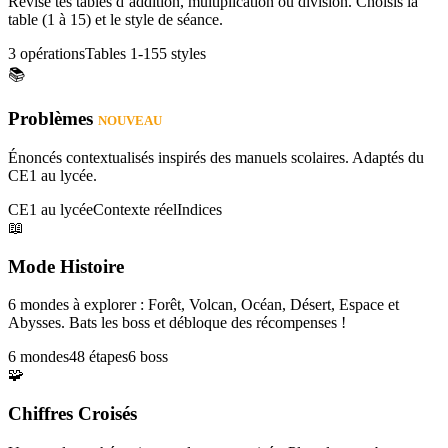
Révise tes tables d’addition, multiplication ou division. Choisis la
table (1 à 15) et le style de séance.
3 opérations
Tables 1-15
5 styles
📚
Problèmes
NOUVEAU
Énoncés contextualisés inspirés des manuels scolaires. Adaptés du
CE1 au lycée.
CE1 au lycée
Contexte réel
Indices
📖
Mode Histoire
6 mondes à explorer : Forêt, Volcan, Océan, Désert, Espace et
Abysses. Bats les boss et débloque des récompenses !
6 mondes
48 étapes
6 boss
🧩
Chiffres Croisés