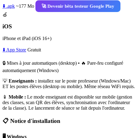
⬇️ .apk
~177 Mo
🚀 Devenir bêta testeur Google Play
🍏
iOS
iPhone et iPad (iOS 16+)
⬇️ App Store
Gratuit
🔒 Mises à jour automatiques (desktop) • 🔥 Pare-feu configuré
automatiquement (Windows)
💡
Enseignants :
installez sur le poste professeur (Windows/Mac)
ET les postes élèves (desktop ou mobile). Même réseau WiFi requis.
📱
Mobile :
Le mode enseignant est disponible sur mobile (gestion
des classes, scan QR des élèves, synchronisation avec l'ordinateur
de la classe). Le lancement de séance se fait depuis l'ordinateur.
📋 Notice d'installation
🖥️ Windows