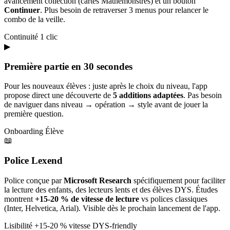
avancement collection (cartes Mathémonstres) et un bouton
Continuer
. Plus besoin de retraverser 3 menus pour relancer le
combo de la veille.
Continuité
1 clic
▶
Première partie en 30 secondes
Pour les nouveaux élèves : juste après le choix du niveau, l'app
propose direct une découverte de
5 additions adaptées
. Pas besoin
de naviguer dans niveau → opération → style avant de jouer la
première question.
Onboarding
Élève
📖
Police Lexend
Police conçue par
Microsoft Research
spécifiquement pour faciliter
la lecture des enfants, des lecteurs lents et des élèves DYS. Études
montrent
+15-20 % de vitesse de lecture
vs polices classiques
(Inter, Helvetica, Arial). Visible dès le prochain lancement de l'app.
Lisibilité
+15-20 % vitesse
DYS-friendly