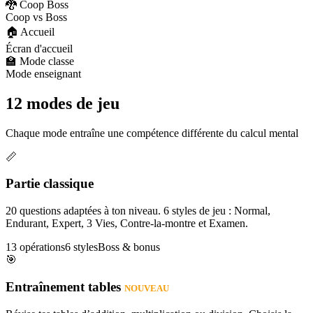
🐉 Coop Boss
Coop vs Boss
🏠 Accueil
Écran d'accueil
🏫 Mode classe
Mode enseignant
12 modes de jeu
Chaque mode entraîne une compétence différente du calcul mental
📏
Partie classique
20 questions adaptées à ton niveau. 6 styles de jeu : Normal,
Endurant, Expert, 3 Vies, Contre-la-montre et Examen.
13 opérations
6 styles
Boss & bonus
🎯
Entraînement tables
NOUVEAU