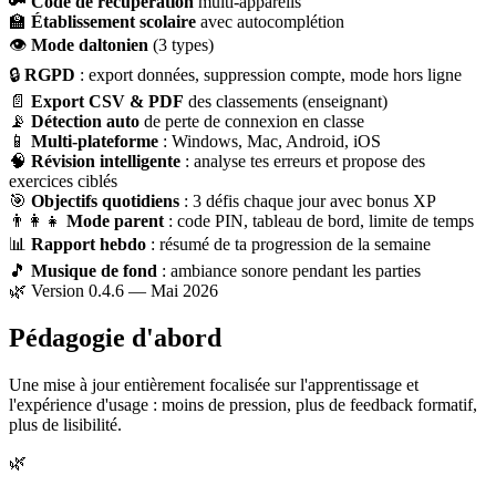
🔑
Code de récupération
multi-appareils
🏫
Établissement scolaire
avec autocomplétion
👁
Mode daltonien
(3 types)
🔒
RGPD
: export données, suppression compte, mode hors ligne
📄
Export CSV & PDF
des classements (enseignant)
📡
Détection auto
de perte de connexion en classe
📱
Multi-plateforme
: Windows, Mac, Android, iOS
🧠
Révision intelligente
: analyse tes erreurs et propose des
exercices ciblés
🎯
Objectifs quotidiens
: 3 défis chaque jour avec bonus XP
👨‍👩‍👧
Mode parent
: code PIN, tableau de bord, limite de temps
📊
Rapport hebdo
: résumé de ta progression de la semaine
🎵
Musique de fond
: ambiance sonore pendant les parties
🌿 Version 0.4.6 — Mai 2026
Pédagogie d'abord
Une mise à jour entièrement focalisée sur l'apprentissage et
l'expérience d'usage : moins de pression, plus de feedback formatif,
plus de lisibilité.
🌿