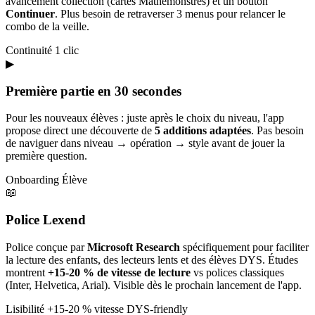
avancement collection (cartes Mathémonstres) et un bouton
Continuer
. Plus besoin de retraverser 3 menus pour relancer le
combo de la veille.
Continuité
1 clic
▶
Première partie en 30 secondes
Pour les nouveaux élèves : juste après le choix du niveau, l'app
propose direct une découverte de
5 additions adaptées
. Pas besoin
de naviguer dans niveau → opération → style avant de jouer la
première question.
Onboarding
Élève
📖
Police Lexend
Police conçue par
Microsoft Research
spécifiquement pour faciliter
la lecture des enfants, des lecteurs lents et des élèves DYS. Études
montrent
+15-20 % de vitesse de lecture
vs polices classiques
(Inter, Helvetica, Arial). Visible dès le prochain lancement de l'app.
Lisibilité
+15-20 % vitesse
DYS-friendly