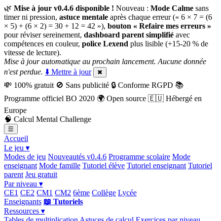
🌿
Mise à jour v0.4.6 disponible !
Nouveau :
Mode Calme
sans
timer ni pression,
astuce mentale
après chaque erreur (« 6 × 7 = (6
× 5) + (6 × 2) = 30 + 12 = 42 »),
bouton « Refaire mes erreurs »
pour réviser sereinement,
dashboard parent simplifié
avec
compétences en couleur,
police Lexend
plus lisible (+15-20 % de
vitesse de lecture).
Mise à jour automatique au prochain lancement. Aucune donnée
n'est perdue.
⬇️ Mettre à jour
✖
💸
100% gratuit
🚫
Sans publicité
🔒
Conforme RGPD
📚
Programme officiel BO 2020
🌍
Open source
🇪🇺
Hébergé en
Europe
🧠
Calcul Mental Challenge
☰
Accueil
Le jeu ▾
Modes de jeu
Nouveautés v0.4.6
Programme scolaire
Mode
enseignant
Mode famille
Tutoriel élève
Tutoriel enseignant
Tutoriel
parent
Jeu gratuit
Par niveau ▾
CE1
CE2
CM1
CM2
6ème
Collège
Lycée
Enseignants
📖 Tutoriels
Ressources ▾
Tables de multiplication
Astuces de calcul
Exercices par niveau