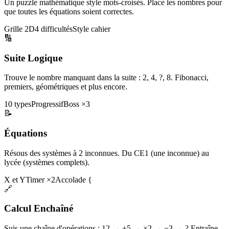
Un puzzle mathématique style mots-croisés. Place les nombres pour
que toutes les équations soient correctes.
Grille 2D
4 difficultés
Style cahier
🔢
Suite Logique
Trouve le nombre manquant dans la suite : 2, 4, ?, 8. Fibonacci,
premiers, géométriques et plus encore.
10 types
Progressif
Boss ×3
📝
Équations
Résous des systèmes à 2 inconnues. Du CE1 (une inconnue) au
lycée (systèmes complets).
X et Y
Timer ×2
Accolade {
🔗
Calcul Enchaîné
Suis une chaîne d'opérations : 12 → +5 → ×2 → −3 → ? Entraîne