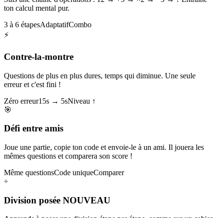
ton calcul mental pur.
3 à 6 étapes
Adaptatif
Combo
⚡
Contre-la-montre
Questions de plus en plus dures, temps qui diminue. Une seule
erreur et c'est fini !
Zéro erreur
15s → 5s
Niveau ↑
🎯
Défi entre amis
Joue une partie, copie ton code et envoie-le à un ami. Il jouera les
mêmes questions et comparera son score !
Même questions
Code unique
Comparer
÷
Division posée
NOUVEAU