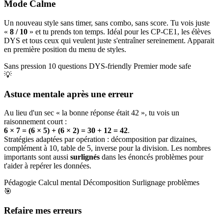
Mode Calme
Un nouveau style sans timer, sans combo, sans score. Tu vois juste
«
8 / 10
» et tu prends ton temps. Idéal pour les CP-CE1, les élèves
DYS et tous ceux qui veulent juste s'entraîner sereinement. Apparait
en première position du menu de styles.
Sans pression
10 questions
DYS-friendly
Premier mode safe
💡
Astuce mentale après une erreur
Au lieu d'un sec « la bonne réponse était 42 », tu vois un
raisonnement court :
6 × 7 = (6 × 5) + (6 × 2) = 30 + 12 = 42
.
Stratégies adaptées par opération : décomposition par dizaines,
complément à 10, table de 5, inverse pour la division. Les nombres
importants sont aussi
surlignés
dans les énoncés problèmes pour
t'aider à repérer les données.
Pédagogie
Calcul mental
Décomposition
Surlignage problèmes
🎯
Refaire mes erreurs