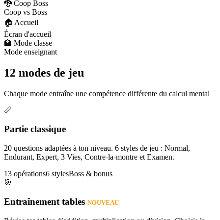
🐉 Coop Boss
Coop vs Boss
🏠 Accueil
Écran d'accueil
🏫 Mode classe
Mode enseignant
12 modes de jeu
Chaque mode entraîne une compétence différente du calcul mental
📏
Partie classique
20 questions adaptées à ton niveau. 6 styles de jeu : Normal,
Endurant, Expert, 3 Vies, Contre-la-montre et Examen.
13 opérations
6 styles
Boss & bonus
🎯
Entraînement tables
NOUVEAU