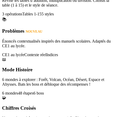
Révise tes tables d’addition, multiplication ou division. Choisis la
table (1 à 15) et le style de séance.
3 opérations
Tables 1-15
5 styles
📚
Problèmes
NOUVEAU
Énoncés contextualisés inspirés des manuels scolaires. Adaptés du
CE1 au lycée.
CE1 au lycée
Contexte réel
Indices
📖
Mode Histoire
6 mondes à explorer : Forêt, Volcan, Océan, Désert, Espace et
Abysses. Bats les boss et débloque des récompenses !
6 mondes
48 étapes
6 boss
🧩
Chiffres Croisés