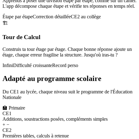
Apprends à poser une division étape par étape, comme sur un cahier.
L'app décompose chaque étape et vérifie tes réponses en temps réel.
Étape par étape
Correction détaillée
CE2 au collège
🏗️
Tour de Calcul
Construis ta tour étage par étage. Chaque bonne réponse ajoute un
étage, chaque erreur fragilise la structure. Jusqu'où iras-tu ?
Infini
Difficulté croissante
Record perso
Adapté au programme scolaire
Du CE1 au lycée, chaque niveau suit le programme de l'Éducation
Nationale
🏫
Primaire
CE1
Additions, soustractions posées, compléments simples
+ −
CE2
Premières tables, calculs à retenue