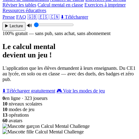
Réviser les tables
Calcul mental en classe
Exercices à imprimer
Ressources éducatives
Presse
FAQ
🇬🇧
🇪🇸
🇨🇳
⬇️ Télécharger
🔊
▶️ Lecture
100% gratuit — sans pub, sans achat, sans abonnement
Le calcul mental
devient un jeu !
L'application que les élèves demandent à leurs enseignants. Du CE1
au lycée, en solo ou en classe — avec des duels, des badges et zéro
pub.
⬇️ Télécharger gratuitement
🎮 Voir les modes de jeu
0
en ligne · 323 joueurs
10
niveaux scolaires
10
modes de jeu
13
opérations
60
avatars