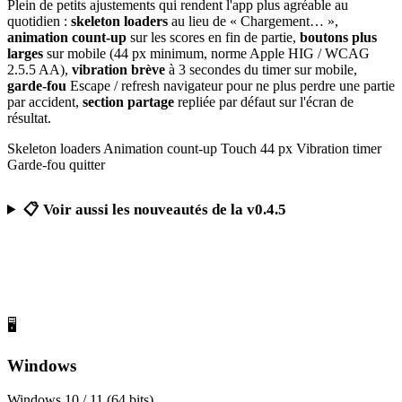
Plein de petits ajustements qui rendent l'app plus agréable au
quotidien :
skeleton loaders
au lieu de « Chargement… »,
animation count-up
sur les scores en fin de partie,
boutons plus
larges
sur mobile (44 px minimum, norme Apple HIG / WCAG
2.5.5 AA),
vibration brève
à 3 secondes du timer sur mobile,
garde-fou
Escape / refresh navigateur pour ne plus perdre une partie
par accident,
section partage
repliée par défaut sur l'écran de
résultat.
Skeleton loaders
Animation count-up
Touch 44 px
Vibration timer
Garde-fou quitter
📋 Voir aussi les nouveautés de la v0.4.5
Télécharger Calcul Mental Challenge
Gratuit, sans publicité, sans compte obligatoire
🖥️
Windows
Windows 10 / 11 (64 bits)