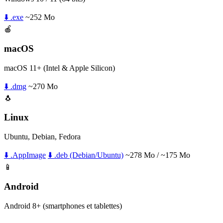
⬇️ .exe
~252 Mo
🍎
macOS
macOS 11+ (Intel & Apple Silicon)
⬇️ .dmg
~270 Mo
🐧
Linux
Ubuntu, Debian, Fedora
⬇️ .AppImage
⬇️ .deb (Debian/Ubuntu)
~278 Mo / ~175 Mo
📱
Android
Android 8+ (smartphones et tablettes)