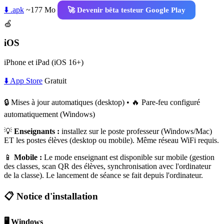
⬇️ .apk
~177 Mo
🚀 Devenir bêta testeur Google Play
🍏
iOS
iPhone et iPad (iOS 16+)
⬇️ App Store
Gratuit
🔒 Mises à jour automatiques (desktop) • 🔥 Pare-feu configuré
automatiquement (Windows)
💡
Enseignants :
installez sur le poste professeur (Windows/Mac)
ET les postes élèves (desktop ou mobile). Même réseau WiFi requis.
📱
Mobile :
Le mode enseignant est disponible sur mobile (gestion
des classes, scan QR des élèves, synchronisation avec l'ordinateur
de la classe). Le lancement de séance se fait depuis l'ordinateur.
📋 Notice d'installation
🖥️ Windows