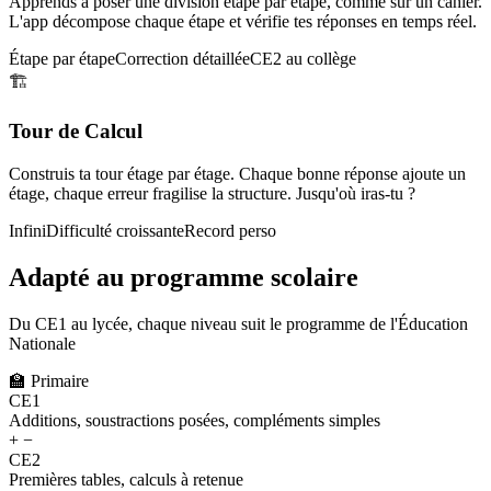
Apprends à poser une division étape par étape, comme sur un cahier.
L'app décompose chaque étape et vérifie tes réponses en temps réel.
Étape par étape
Correction détaillée
CE2 au collège
🏗️
Tour de Calcul
Construis ta tour étage par étage. Chaque bonne réponse ajoute un
étage, chaque erreur fragilise la structure. Jusqu'où iras-tu ?
Infini
Difficulté croissante
Record perso
Adapté au programme scolaire
Du CE1 au lycée, chaque niveau suit le programme de l'Éducation
Nationale
🏫
Primaire
CE1
Additions, soustractions posées, compléments simples
+ −
CE2
Premières tables, calculs à retenue