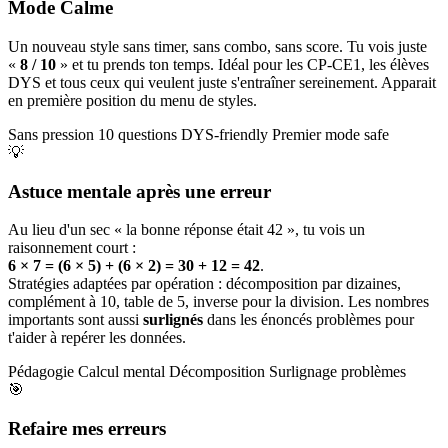
Mode Calme
Un nouveau style sans timer, sans combo, sans score. Tu vois juste
«
8 / 10
» et tu prends ton temps. Idéal pour les CP-CE1, les élèves
DYS et tous ceux qui veulent juste s'entraîner sereinement. Apparait
en première position du menu de styles.
Sans pression
10 questions
DYS-friendly
Premier mode safe
💡
Astuce mentale après une erreur
Au lieu d'un sec « la bonne réponse était 42 », tu vois un
raisonnement court :
6 × 7 = (6 × 5) + (6 × 2) = 30 + 12 = 42
.
Stratégies adaptées par opération : décomposition par dizaines,
complément à 10, table de 5, inverse pour la division. Les nombres
importants sont aussi
surlignés
dans les énoncés problèmes pour
t'aider à repérer les données.
Pédagogie
Calcul mental
Décomposition
Surlignage problèmes
🎯
Refaire mes erreurs