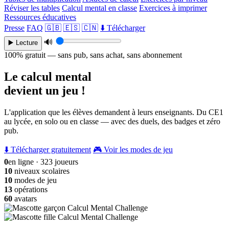
Réviser les tables
Calcul mental en classe
Exercices à imprimer
Ressources éducatives
Presse
FAQ
🇬🇧
🇪🇸
🇨🇳
⬇️ Télécharger
🔊
▶️ Lecture
100% gratuit — sans pub, sans achat, sans abonnement
Le calcul mental
devient un jeu !
L'application que les élèves demandent à leurs enseignants. Du CE1
au lycée, en solo ou en classe — avec des duels, des badges et zéro
pub.
⬇️ Télécharger gratuitement
🎮 Voir les modes de jeu
0
en ligne · 323 joueurs
10
niveaux scolaires
10
modes de jeu
13
opérations
60
avatars