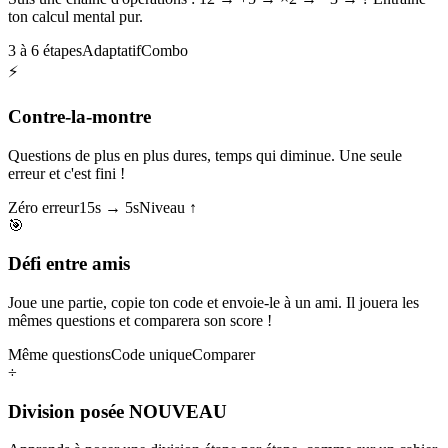
ton calcul mental pur.
3 à 6 étapes
Adaptatif
Combo
⚡
Contre-la-montre
Questions de plus en plus dures, temps qui diminue. Une seule
erreur et c'est fini !
Zéro erreur
15s → 5s
Niveau ↑
🎯
Défi entre amis
Joue une partie, copie ton code et envoie-le à un ami. Il jouera les
mêmes questions et comparera son score !
Même questions
Code unique
Comparer
÷
Division posée
NOUVEAU