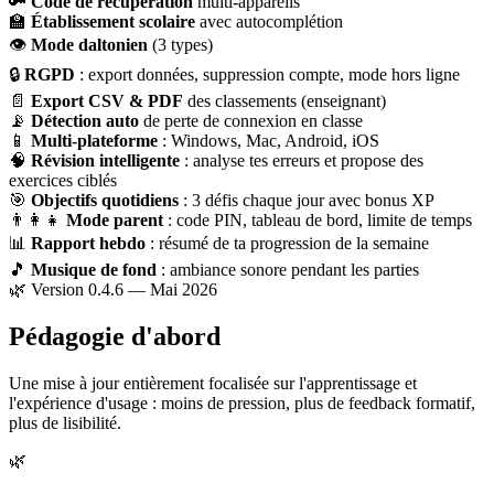
🔑
Code de récupération
multi-appareils
🏫
Établissement scolaire
avec autocomplétion
👁
Mode daltonien
(3 types)
🔒
RGPD
: export données, suppression compte, mode hors ligne
📄
Export CSV & PDF
des classements (enseignant)
📡
Détection auto
de perte de connexion en classe
📱
Multi-plateforme
: Windows, Mac, Android, iOS
🧠
Révision intelligente
: analyse tes erreurs et propose des
exercices ciblés
🎯
Objectifs quotidiens
: 3 défis chaque jour avec bonus XP
👨‍👩‍👧
Mode parent
: code PIN, tableau de bord, limite de temps
📊
Rapport hebdo
: résumé de ta progression de la semaine
🎵
Musique de fond
: ambiance sonore pendant les parties
🌿 Version 0.4.6 — Mai 2026
Pédagogie d'abord
Une mise à jour entièrement focalisée sur l'apprentissage et
l'expérience d'usage : moins de pression, plus de feedback formatif,
plus de lisibilité.
🌿