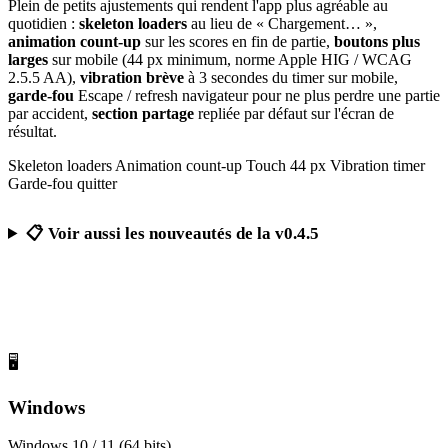
Plein de petits ajustements qui rendent l'app plus agréable au
quotidien :
skeleton loaders
au lieu de « Chargement… »,
animation count-up
sur les scores en fin de partie,
boutons plus
larges
sur mobile (44 px minimum, norme Apple HIG / WCAG
2.5.5 AA),
vibration brève
à 3 secondes du timer sur mobile,
garde-fou
Escape / refresh navigateur pour ne plus perdre une partie
par accident,
section partage
repliée par défaut sur l'écran de
résultat.
Skeleton loaders
Animation count-up
Touch 44 px
Vibration timer
Garde-fou quitter
📋 Voir aussi les nouveautés de la v0.4.5
Télécharger Calcul Mental Challenge
Gratuit, sans publicité, sans compte obligatoire
🖥️
Windows
Windows 10 / 11 (64 bits)