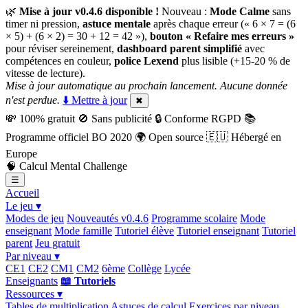
🌿
Mise à jour v0.4.6 disponible !
Nouveau :
Mode Calme
sans
timer ni pression,
astuce mentale
après chaque erreur (« 6 × 7 = (6
× 5) + (6 × 2) = 30 + 12 = 42 »),
bouton « Refaire mes erreurs »
pour réviser sereinement,
dashboard parent simplifié
avec
compétences en couleur,
police Lexend
plus lisible (+15-20 % de
vitesse de lecture).
Mise à jour automatique au prochain lancement. Aucune donnée
n'est perdue.
⬇️ Mettre à jour
✖
💸
100% gratuit
🚫
Sans publicité
🔒
Conforme RGPD
📚
Programme officiel BO 2020
🌍
Open source
🇪🇺
Hébergé en
Europe
🧠
Calcul Mental Challenge
☰
Accueil
Le jeu ▾
Modes de jeu
Nouveautés v0.4.6
Programme scolaire
Mode
enseignant
Mode famille
Tutoriel élève
Tutoriel enseignant
Tutoriel
parent
Jeu gratuit
Par niveau ▾
CE1
CE2
CM1
CM2
6ème
Collège
Lycée
Enseignants
📖 Tutoriels
Ressources ▾
Tables de multiplication
Astuces de calcul
Exercices par niveau