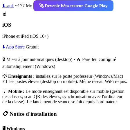
⬇️ .apk
~177 Mo
🚀 Devenir bêta testeur Google Play
🍏
iOS
iPhone et iPad (iOS 16+)
⬇️ App Store
Gratuit
🔒 Mises à jour automatiques (desktop) • 🔥 Pare-feu configuré
automatiquement (Windows)
💡
Enseignants :
installez sur le poste professeur (Windows/Mac)
ET les postes élèves (desktop ou mobile). Même réseau WiFi requis.
📱
Mobile :
Le mode enseignant est disponible sur mobile (gestion
des classes, scan QR des élèves, synchronisation avec l'ordinateur
de la classe). Le lancement de séance se fait depuis l'ordinateur.
📋 Notice d'installation
🖥️ Windows