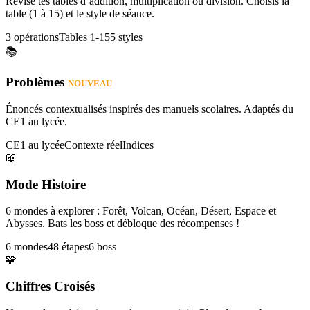
Révise tes tables d’addition, multiplication ou division. Choisis la
table (1 à 15) et le style de séance.
3 opérations
Tables 1-15
5 styles
📚
Problèmes
NOUVEAU
Énoncés contextualisés inspirés des manuels scolaires. Adaptés du
CE1 au lycée.
CE1 au lycée
Contexte réel
Indices
📖
Mode Histoire
6 mondes à explorer : Forêt, Volcan, Océan, Désert, Espace et
Abysses. Bats les boss et débloque des récompenses !
6 mondes
48 étapes
6 boss
🧩
Chiffres Croisés