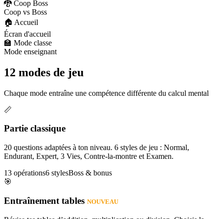
🐉 Coop Boss
Coop vs Boss
🏠 Accueil
Écran d'accueil
🏫 Mode classe
Mode enseignant
12 modes de jeu
Chaque mode entraîne une compétence différente du calcul mental
📏
Partie classique
20 questions adaptées à ton niveau. 6 styles de jeu : Normal,
Endurant, Expert, 3 Vies, Contre-la-montre et Examen.
13 opérations
6 styles
Boss & bonus
🎯
Entraînement tables
NOUVEAU