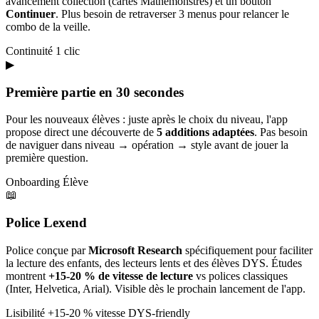
avancement collection (cartes Mathémonstres) et un bouton
Continuer
. Plus besoin de retraverser 3 menus pour relancer le
combo de la veille.
Continuité
1 clic
▶
Première partie en 30 secondes
Pour les nouveaux élèves : juste après le choix du niveau, l'app
propose direct une découverte de
5 additions adaptées
. Pas besoin
de naviguer dans niveau → opération → style avant de jouer la
première question.
Onboarding
Élève
📖
Police Lexend
Police conçue par
Microsoft Research
spécifiquement pour faciliter
la lecture des enfants, des lecteurs lents et des élèves DYS. Études
montrent
+15-20 % de vitesse de lecture
vs polices classiques
(Inter, Helvetica, Arial). Visible dès le prochain lancement de l'app.
Lisibilité
+15-20 % vitesse
DYS-friendly