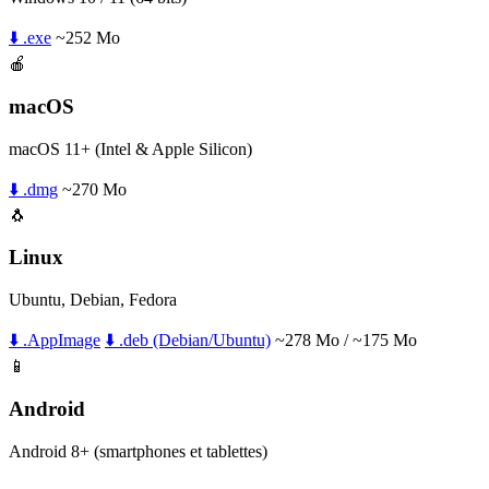
⬇️ .exe
~252 Mo
🍎
macOS
macOS 11+ (Intel & Apple Silicon)
⬇️ .dmg
~270 Mo
🐧
Linux
Ubuntu, Debian, Fedora
⬇️ .AppImage
⬇️ .deb (Debian/Ubuntu)
~278 Mo / ~175 Mo
📱
Android
Android 8+ (smartphones et tablettes)