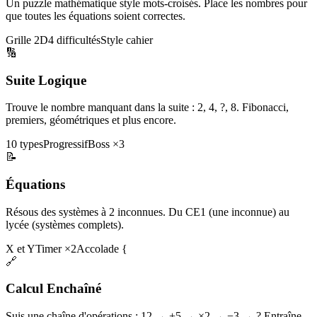
Un puzzle mathématique style mots-croisés. Place les nombres pour
que toutes les équations soient correctes.
Grille 2D
4 difficultés
Style cahier
🔢
Suite Logique
Trouve le nombre manquant dans la suite : 2, 4, ?, 8. Fibonacci,
premiers, géométriques et plus encore.
10 types
Progressif
Boss ×3
📝
Équations
Résous des systèmes à 2 inconnues. Du CE1 (une inconnue) au
lycée (systèmes complets).
X et Y
Timer ×2
Accolade {
🔗
Calcul Enchaîné
Suis une chaîne d'opérations : 12 → +5 → ×2 → −3 → ? Entraîne