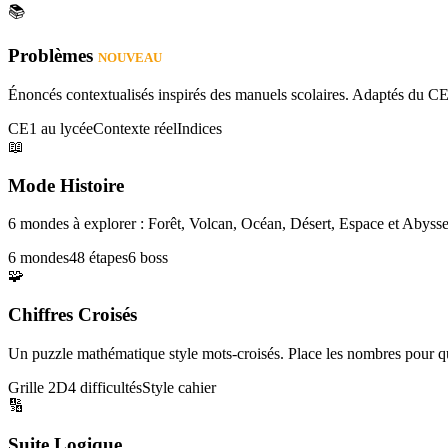
📚
Problèmes
NOUVEAU
Énoncés contextualisés inspirés des manuels scolaires. Adaptés du CE
CE1 au lycée
Contexte réel
Indices
📖
Mode Histoire
6 mondes à explorer : Forêt, Volcan, Océan, Désert, Espace et Abysse
6 mondes
48 étapes
6 boss
🧩
Chiffres Croisés
Un puzzle mathématique style mots-croisés. Place les nombres pour que
Grille 2D
4 difficultés
Style cahier
🔢
Suite Logique