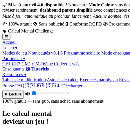
🌿
Mise à jour v0.4.6 disponible !
Nouveau :
Mode Calme
sans tim
réviser sereinement,
dashboard parent simplifié
avec compétences e
Mise à jour automatique au prochain lancement. Aucune donnée n'est
💸
100% gratuit
🚫
Sans publicité
🔒
Conforme RGPD
📚
Programme 
🧠
Calcul Mental Challenge
☰
Accueil
Le jeu ▾
Modes de jeu
Nouveautés v0.4.6
Programme scolaire
Mode enseigna
Par niveau ▾
CE1
CE2
CM1
CM2
6ème
Collège
Lycée
Enseignants
📖 Tutoriels
Ressources ▾
Tables de multiplication
Astuces de calcul
Exercices par niveau
Révise
Presse
FAQ
🇬🇧
🇪🇸
🇨🇳
⬇️ Télécharger
🔊
▶️ Lecture
100% gratuit — sans pub, sans achat, sans abonnement
Le calcul mental
devient un jeu !