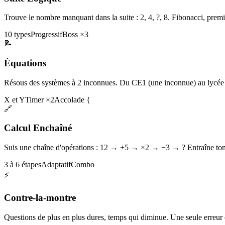
Trouve le nombre manquant dans la suite : 2, 4, ?, 8. Fibonacci, premi
10 types
Progressif
Boss ×3
📝
Équations
Résous des systèmes à 2 inconnues. Du CE1 (une inconnue) au lycée 
X et Y
Timer ×2
Accolade {
🔗
Calcul Enchaîné
Suis une chaîne d'opérations : 12 → +5 → ×2 → −3 → ? Entraîne ton 
3 à 6 étapes
Adaptatif
Combo
⚡
Contre-la-montre
Questions de plus en plus dures, temps qui diminue. Une seule erreur et