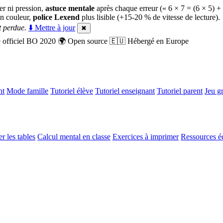
er ni pression,
astuce mentale
après chaque erreur (« 6 × 7 = (6 × 5) +
n couleur,
police Lexend
plus lisible (+15-20 % de vitesse de lecture).
 perdue.
⬇️ Mettre à jour
✖
officiel BO 2020
🌍
Open source
🇪🇺
Hébergé en Europe
nt
Mode famille
Tutoriel élève
Tutoriel enseignant
Tutoriel parent
Jeu gr
r les tables
Calcul mental en classe
Exercices à imprimer
Ressources é