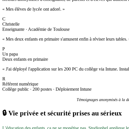
« Mes élèves de lycée ont adoré. »
C
Christelle
Enseignante · Académie de Toulouse
« Mes deux enfants en primaire s'amusent enfin à réviser leurs tables. 
P
Un papa
Deux enfants en primaire
« J'ai déployé l'application sur les 200 PC du collège via Intune. Inst
R
Référent numérique
Collège public · 200 postes · Déploiement Intune
Témoignages anonymisés à la dem
🔒
Vie privée et sécurité prises au sérieux
L'éducation des enfants, ça ne se monétise pas. Studiophel applique l