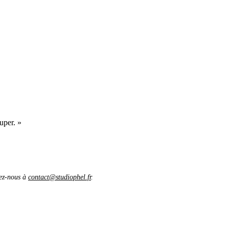
uper. »
vez-nous à
contact@studiophel.fr
.