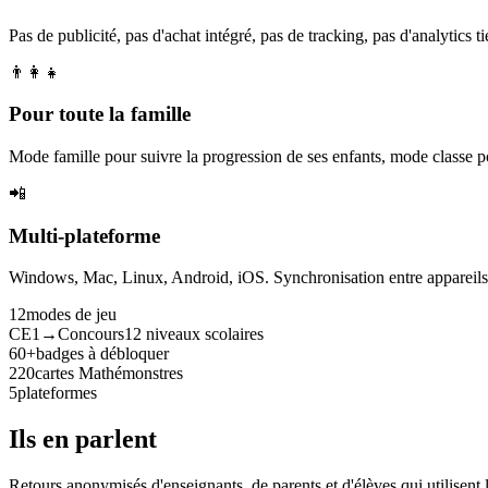
Pas de publicité, pas d'achat intégré, pas de tracking, pas d'analytics tie
👨‍👩‍👧
Pour toute la famille
Mode famille pour suivre la progression de ses enfants, mode classe p
📲
Multi-plateforme
Windows, Mac, Linux, Android, iOS. Synchronisation entre appareils. 
12
modes de jeu
CE1→Concours
12 niveaux scolaires
60+
badges à débloquer
220
cartes Mathémonstres
5
plateformes
Ils en parlent
Retours anonymisés d'enseignants, de parents et d'élèves qui utilisent 