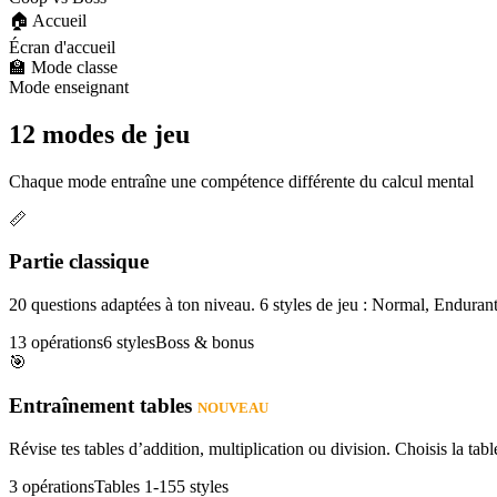
🏠 Accueil
Écran d'accueil
🏫 Mode classe
Mode enseignant
12 modes de jeu
Chaque mode entraîne une compétence différente du calcul mental
📏
Partie classique
20 questions adaptées à ton niveau. 6 styles de jeu : Normal, Enduran
13 opérations
6 styles
Boss & bonus
🎯
Entraînement tables
NOUVEAU
Révise tes tables d’addition, multiplication ou division. Choisis la table
3 opérations
Tables 1-15
5 styles