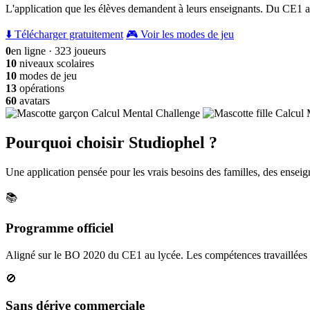
L'application que les élèves demandent à leurs enseignants. Du CE1 a
⬇️ Télécharger gratuitement
🎮 Voir les modes de jeu
0
en ligne · 323 joueurs
10
niveaux scolaires
10
modes de jeu
13
opérations
60
avatars
Pourquoi choisir Studiophel ?
Une application pensée pour les vrais besoins des familles, des enseign
📚
Programme officiel
Aligné sur le BO 2020 du CE1 au lycée. Les compétences travaillées c
🚫
Sans dérive commerciale