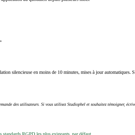
»
allation silencieuse en moins de 10 minutes, mises à jour automatiques. S
ande des utilisateurs. Si vous utilisez Studiophel et souhaitez témoigner, écri
es standards RGPD les plus exigeants, par défaut.