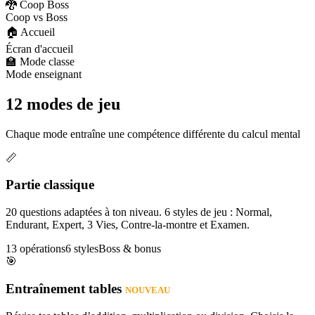
🐉 Coop Boss
Coop vs Boss
🏠 Accueil
Écran d'accueil
🏫 Mode classe
Mode enseignant
12 modes de jeu
Chaque mode entraîne une compétence différente du calcul mental
📏
Partie classique
20 questions adaptées à ton niveau. 6 styles de jeu : Normal,
Endurant, Expert, 3 Vies, Contre-la-montre et Examen.
13 opérations
6 styles
Boss & bonus
🎯
Entraînement tables
NOUVEAU