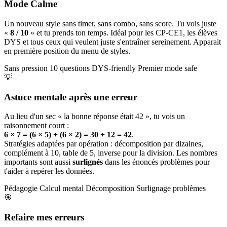
Mode Calme
Un nouveau style sans timer, sans combo, sans score. Tu vois juste
«
8 / 10
» et tu prends ton temps. Idéal pour les CP-CE1, les élèves
DYS et tous ceux qui veulent juste s'entraîner sereinement. Apparait
en première position du menu de styles.
Sans pression
10 questions
DYS-friendly
Premier mode safe
💡
Astuce mentale après une erreur
Au lieu d'un sec « la bonne réponse était 42 », tu vois un
raisonnement court :
6 × 7 = (6 × 5) + (6 × 2) = 30 + 12 = 42
.
Stratégies adaptées par opération : décomposition par dizaines,
complément à 10, table de 5, inverse pour la division. Les nombres
importants sont aussi
surlignés
dans les énoncés problèmes pour
t'aider à repérer les données.
Pédagogie
Calcul mental
Décomposition
Surlignage problèmes
🎯
Refaire mes erreurs