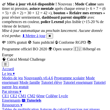
🌿
Mise à jour v0.4.6 disponible !
Nouveau :
Mode Calme
sans
timer ni pression,
astuce mentale
après chaque erreur (« 6 × 7 = (6
× 5) + (6 × 2) = 30 + 12 = 42 »),
bouton « Refaire mes erreurs »
pour réviser sereinement,
dashboard parent simplifié
avec
compétences en couleur,
police Lexend
plus lisible (+15-20 % de
vitesse de lecture).
Mise à jour automatique au prochain lancement. Aucune donnée
n'est perdue.
⬇️ Mettre à jour
✖
💸
100% gratuit
🚫
Sans publicité
🔒
Conforme RGPD
📚
Programme officiel BO 2020
🌍
Open source
🇪🇺
Hébergé en
Europe
🧠
Calcul Mental Challenge
☰
Accueil
Le jeu ▾
Modes de jeu
Nouveautés v0.4.6
Programme scolaire
Mode
enseignant
Mode famille
Tutoriel élève
Tutoriel enseignant
Tutoriel
parent
Jeu gratuit
Par niveau ▾
CE1
CE2
CM1
CM2
6ème
Collège
Lycée
Enseignants
📖 Tutoriels
Ressources ▾
Tables de multiplication
Astuces de calcul
Exercices par niveau