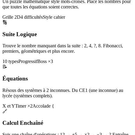
Un puzzle mathématique style mots-croisés. Place les nombres pour
que toutes les équations soient correctes.
Grille 2D
4 difficultés
Style cahier
🔢
Suite Logique
Trouve le nombre manquant dans la suite : 2, 4, ?, 8. Fibonacci,
premiers, géométriques et plus encore.
10 types
Progressif
Boss ×3
📝
Équations
Résous des systèmes à 2 inconnues. Du CE1 (une inconnue) au
lycée (systèmes complets).
X et Y
Timer ×2
Accolade {
🔗
Calcul Enchaîné
Suis une chaîne d'opérations : 12 → +5 → ×2 → −3 → ? Entraîne