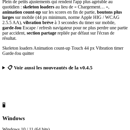
Plein de petits ajustements qui rendent l'app plus agréable au
quotidien :
skeleton loaders
au lieu de « Chargement… »,
animation count-up
sur les scores en fin de partie,
boutons plus
larges
sur mobile (44 px minimum, norme Apple HIG / WCAG
2.5.5 AA),
vibration brève
à 3 secondes du timer sur mobile,
garde-fou
Escape / refresh navigateur pour ne plus perdre une partie
par accident,
section partage
repliée par défaut sur l'écran de
résultat.
Skeleton loaders
Animation count-up
Touch 44 px
Vibration timer
Garde-fou quitter
📋 Voir aussi les nouveautés de la v0.4.5
Télécharger Calcul Mental Challenge
Gratuit, sans publicité, sans compte obligatoire
🖥️
Windows
Windows 10 / 11 (64 bits)