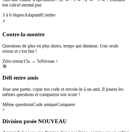
ton calcul mental pur.
3 à 6 étapes
Adaptatif
Combo
⚡
Contre-la-montre
Questions de plus en plus dures, temps qui diminue. Une seule
erreur et c'est fini !
Zéro erreur
15s → 5s
Niveau ↑
🎯
Défi entre amis
Joue une partie, copie ton code et envoie-le à un ami. Il jouera les
mêmes questions et comparera son score !
Même questions
Code unique
Comparer
÷
Division posée
NOUVEAU