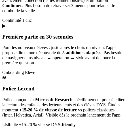
avancement collection (cartes Mathémonstres) et un bouton
Continuer
. Plus besoin de retraverser 3 menus pour relancer le
combo de la veille.
Continuité
1 clic
▶
Première partie en 30 secondes
Pour les nouveaux élèves : juste après le choix du niveau, l'app
propose direct une découverte de
5 additions adaptées
. Pas besoin
de naviguer dans niveau → opération → style avant de jouer la
première question.
Onboarding
Élève
📖
Police Lexend
Police conçue par
Microsoft Research
spécifiquement pour faciliter
la lecture des enfants, des lecteurs lents et des élèves DYS. Études
montrent
+15-20 % de vitesse de lecture
vs polices classiques
(Inter, Helvetica, Arial). Visible dès le prochain lancement de l'app.
Lisibilité
+15-20 % vitesse
DYS-friendly