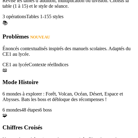
Révise tes tables d’addition, multiplication ou division. Choisis la
table (1 à 15) et le style de séance.
3 opérations
Tables 1-15
5 styles
📚
Problèmes
NOUVEAU
Énoncés contextualisés inspirés des manuels scolaires. Adaptés du
CE1 au lycée.
CE1 au lycée
Contexte réel
Indices
📖
Mode Histoire
6 mondes à explorer : Forêt, Volcan, Océan, Désert, Espace et
Abysses. Bats les boss et débloque des récompenses !
6 mondes
48 étapes
6 boss
🧩
Chiffres Croisés