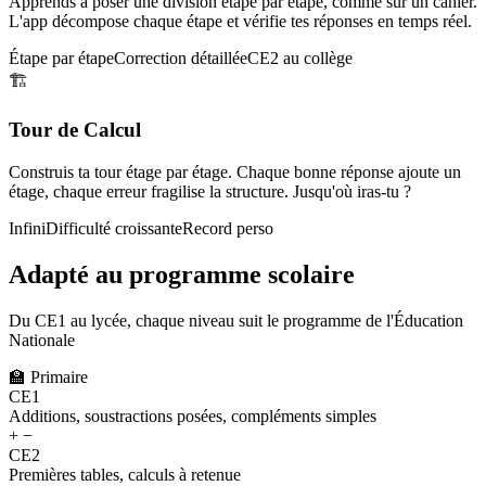
Apprends à poser une division étape par étape, comme sur un cahier.
L'app décompose chaque étape et vérifie tes réponses en temps réel.
Étape par étape
Correction détaillée
CE2 au collège
🏗️
Tour de Calcul
Construis ta tour étage par étage. Chaque bonne réponse ajoute un
étage, chaque erreur fragilise la structure. Jusqu'où iras-tu ?
Infini
Difficulté croissante
Record perso
Adapté au programme scolaire
Du CE1 au lycée, chaque niveau suit le programme de l'Éducation
Nationale
🏫
Primaire
CE1
Additions, soustractions posées, compléments simples
+ −
CE2
Premières tables, calculs à retenue