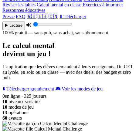
Réviser les tables
Calcul mental en classe
Exercices à imprimer
Ressources éducatives
Presse
FAQ
🇬🇧
🇪🇸
🇨🇳
⬇️ Télécharger
🔊
▶️ Lecture
100% gratuit — sans pub, sans achat, sans abonnement
Le calcul mental
devient un jeu !
L'application que les élèves demandent à leurs enseignants. Du CE1
au lycée, en solo ou en classe — avec des duels, des badges et zéro
pub.
⬇️ Télécharger gratuitement
🎮 Voir les modes de jeu
0
en ligne · 325 joueurs
10
niveaux scolaires
10
modes de jeu
13
opérations
60
avatars