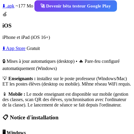
⬇️ .apk
~177 Mo
🚀 Devenir bêta testeur Google Play
🍏
iOS
iPhone et iPad (iOS 16+)
⬇️ App Store
Gratuit
🔒 Mises à jour automatiques (desktop) • 🔥 Pare-feu configuré
automatiquement (Windows)
💡
Enseignants :
installez sur le poste professeur (Windows/Mac)
ET les postes élèves (desktop ou mobile). Même réseau WiFi requis.
📱
Mobile :
Le mode enseignant est disponible sur mobile (gestion
des classes, scan QR des élèves, synchronisation avec l'ordinateur
de la classe). Le lancement de séance se fait depuis l'ordinateur.
📋 Notice d'installation
🖥️ Windows