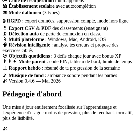
🔑
Code de récupération
multi-appareils
🏫
Établissement scolaire
avec autocomplétion
👁
Mode daltonien
(3 types)
🔒
RGPD
: export données, suppression compte, mode hors ligne
📄
Export CSV & PDF
des classements (enseignant)
📡
Détection auto
de perte de connexion en classe
📱
Multi-plateforme
: Windows, Mac, Android, iOS
🧠
Révision intelligente
: analyse tes erreurs et propose des
exercices ciblés
🎯
Objectifs quotidiens
: 3 défis chaque jour avec bonus XP
👨‍👩‍👧
Mode parent
: code PIN, tableau de bord, limite de temps
📊
Rapport hebdo
: résumé de ta progression de la semaine
🎵
Musique de fond
: ambiance sonore pendant les parties
🌿 Version 0.4.6 — Mai 2026
Pédagogie d'abord
Une mise à jour entièrement focalisée sur l'apprentissage et
l'expérience d'usage : moins de pression, plus de feedback formatif,
plus de lisibilité.
🌿