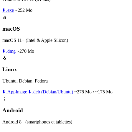
⬇️ .exe
~252 Mo
🍎
macOS
macOS 11+ (Intel & Apple Silicon)
⬇️ .dmg
~270 Mo
🐧
Linux
Ubuntu, Debian, Fedora
⬇️ .AppImage
⬇️ .deb (Debian/Ubuntu)
~278 Mo / ~175 Mo
📱
Android
Android 8+ (smartphones et tablettes)