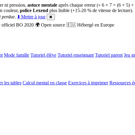
er ni pression,
astuce mentale
après chaque erreur (« 6 × 7 = (6 × 5) +
n couleur,
police Lexend
plus lisible (+15-20 % de vitesse de lecture).
 perdue.
⬇️ Mettre à jour
✖
officiel BO 2020
🌍
Open source
🇪🇺
Hébergé en Europe
nt
Mode famille
Tutoriel élève
Tutoriel enseignant
Tutoriel parent
Jeu gr
r les tables
Calcul mental en classe
Exercices à imprimer
Ressources é