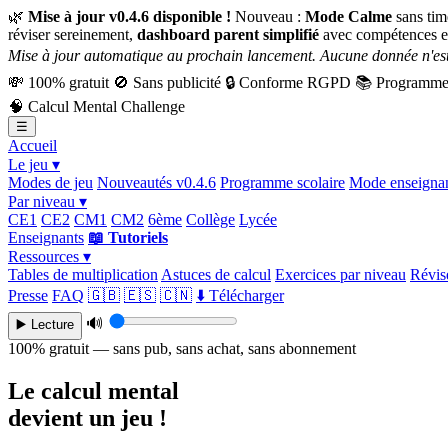
🌿
Mise à jour v0.4.6 disponible !
Nouveau :
Mode Calme
sans tim
réviser sereinement,
dashboard parent simplifié
avec compétences e
Mise à jour automatique au prochain lancement. Aucune donnée n'est
💸
100% gratuit
🚫
Sans publicité
🔒
Conforme RGPD
📚
Programme 
🧠
Calcul Mental Challenge
☰
Accueil
Le jeu ▾
Modes de jeu
Nouveautés v0.4.6
Programme scolaire
Mode enseigna
Par niveau ▾
CE1
CE2
CM1
CM2
6ème
Collège
Lycée
Enseignants
📖 Tutoriels
Ressources ▾
Tables de multiplication
Astuces de calcul
Exercices par niveau
Révise
Presse
FAQ
🇬🇧
🇪🇸
🇨🇳
⬇️ Télécharger
🔊
▶️ Lecture
100% gratuit — sans pub, sans achat, sans abonnement
Le calcul mental
devient un jeu !