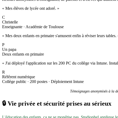
« Mes élèves de lycée ont adoré. »
C
Christelle
Enseignante · Académie de Toulouse
« Mes deux enfants en primaire s'amusent enfin à réviser leurs tables. 
P
Un papa
Deux enfants en primaire
« J'ai déployé l'application sur les 200 PC du collège via Intune. Inst
R
Référent numérique
Collège public · 200 postes · Déploiement Intune
Témoignages anonymisés à la dem
🔒
Vie privée et sécurité prises au sérieux
L'éducation des enfants, ça ne se monétise pas. Studiophel applique l