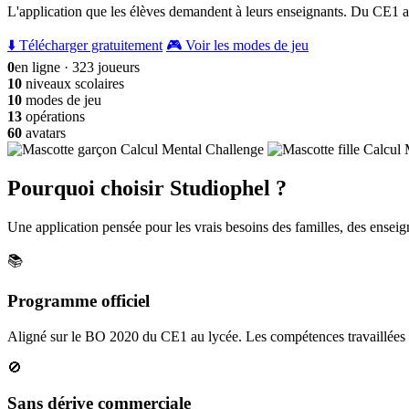
L'application que les élèves demandent à leurs enseignants. Du CE1 a
⬇️ Télécharger gratuitement
🎮 Voir les modes de jeu
0
en ligne · 323 joueurs
10
niveaux scolaires
10
modes de jeu
13
opérations
60
avatars
Pourquoi choisir Studiophel ?
Une application pensée pour les vrais besoins des familles, des enseign
📚
Programme officiel
Aligné sur le BO 2020 du CE1 au lycée. Les compétences travaillées c
🚫
Sans dérive commerciale