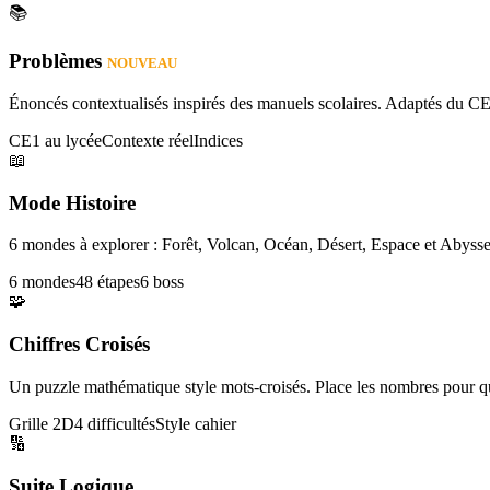
📚
Problèmes
NOUVEAU
Énoncés contextualisés inspirés des manuels scolaires. Adaptés du CE
CE1 au lycée
Contexte réel
Indices
📖
Mode Histoire
6 mondes à explorer : Forêt, Volcan, Océan, Désert, Espace et Abysse
6 mondes
48 étapes
6 boss
🧩
Chiffres Croisés
Un puzzle mathématique style mots-croisés. Place les nombres pour que
Grille 2D
4 difficultés
Style cahier
🔢
Suite Logique