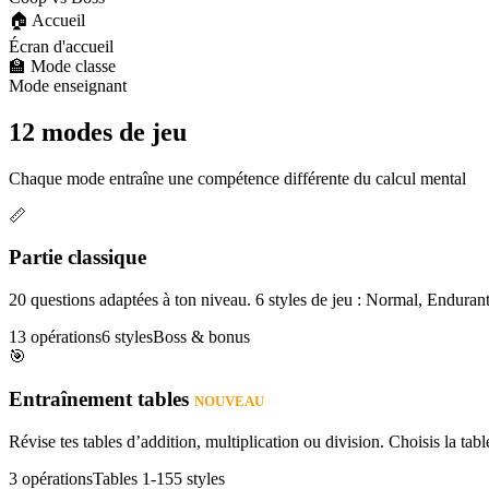
🏠 Accueil
Écran d'accueil
🏫 Mode classe
Mode enseignant
12 modes de jeu
Chaque mode entraîne une compétence différente du calcul mental
📏
Partie classique
20 questions adaptées à ton niveau. 6 styles de jeu : Normal, Enduran
13 opérations
6 styles
Boss & bonus
🎯
Entraînement tables
NOUVEAU
Révise tes tables d’addition, multiplication ou division. Choisis la table
3 opérations
Tables 1-15
5 styles