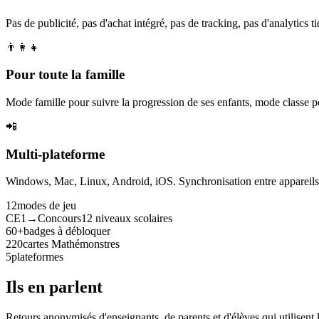
Pas de publicité, pas d'achat intégré, pas de tracking, pas d'analytics tie
👨‍👩‍👧
Pour toute la famille
Mode famille pour suivre la progression de ses enfants, mode classe p
📲
Multi-plateforme
Windows, Mac, Linux, Android, iOS. Synchronisation entre appareils. 
12
modes de jeu
CE1→Concours
12 niveaux scolaires
60+
badges à débloquer
220
cartes Mathémonstres
5
plateformes
Ils en parlent
Retours anonymisés d'enseignants, de parents et d'élèves qui utilisent 