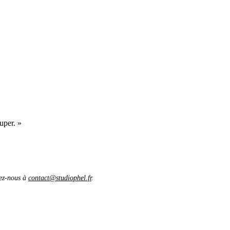
uper. »
vez-nous à
contact@studiophel.fr
.