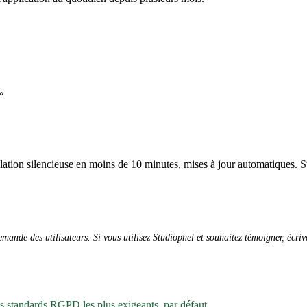
»
allation silencieuse en moins de 10 minutes, mises à jour automatiques. S
ande des utilisateurs. Si vous utilisez Studiophel et souhaitez témoigner, écri
es standards RGPD les plus exigeants, par défaut.