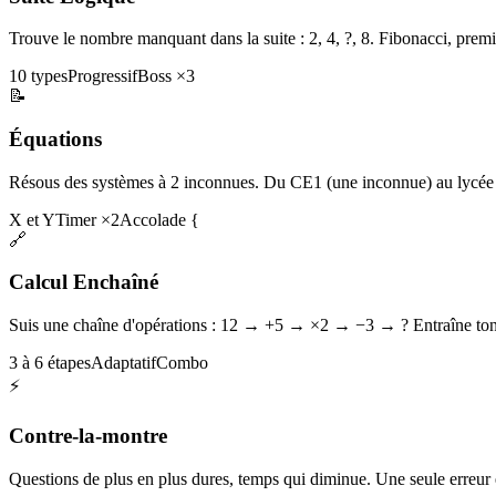
Trouve le nombre manquant dans la suite : 2, 4, ?, 8. Fibonacci, premi
10 types
Progressif
Boss ×3
📝
Équations
Résous des systèmes à 2 inconnues. Du CE1 (une inconnue) au lycée 
X et Y
Timer ×2
Accolade {
🔗
Calcul Enchaîné
Suis une chaîne d'opérations : 12 → +5 → ×2 → −3 → ? Entraîne ton 
3 à 6 étapes
Adaptatif
Combo
⚡
Contre-la-montre
Questions de plus en plus dures, temps qui diminue. Une seule erreur et