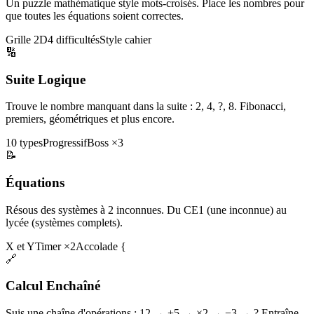
Un puzzle mathématique style mots-croisés. Place les nombres pour
que toutes les équations soient correctes.
Grille 2D
4 difficultés
Style cahier
🔢
Suite Logique
Trouve le nombre manquant dans la suite : 2, 4, ?, 8. Fibonacci,
premiers, géométriques et plus encore.
10 types
Progressif
Boss ×3
📝
Équations
Résous des systèmes à 2 inconnues. Du CE1 (une inconnue) au
lycée (systèmes complets).
X et Y
Timer ×2
Accolade {
🔗
Calcul Enchaîné
Suis une chaîne d'opérations : 12 → +5 → ×2 → −3 → ? Entraîne