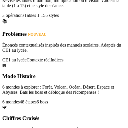
Révise tes tables d’addition, multiplication ou division. Choisis la
table (1 à 15) et le style de séance.
3 opérations
Tables 1-15
5 styles
📚
Problèmes
NOUVEAU
Énoncés contextualisés inspirés des manuels scolaires. Adaptés du
CE1 au lycée.
CE1 au lycée
Contexte réel
Indices
📖
Mode Histoire
6 mondes à explorer : Forêt, Volcan, Océan, Désert, Espace et
Abysses. Bats les boss et débloque des récompenses !
6 mondes
48 étapes
6 boss
🧩
Chiffres Croisés