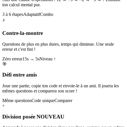
ton calcul mental pur.
3 à 6 étapes
Adaptatif
Combo
⚡
Contre-la-montre
Questions de plus en plus dures, temps qui diminue. Une seule
erreur et c'est fini !
Zéro erreur
15s → 5s
Niveau ↑
🎯
Défi entre amis
Joue une partie, copie ton code et envoie-le à un ami. Il jouera les
mêmes questions et comparera son score !
Même questions
Code unique
Comparer
÷
Division posée
NOUVEAU