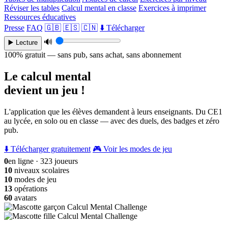
Réviser les tables
Calcul mental en classe
Exercices à imprimer
Ressources éducatives
Presse
FAQ
🇬🇧
🇪🇸
🇨🇳
⬇️ Télécharger
🔊
▶️ Lecture
100% gratuit — sans pub, sans achat, sans abonnement
Le calcul mental
devient un jeu !
L'application que les élèves demandent à leurs enseignants. Du CE1
au lycée, en solo ou en classe — avec des duels, des badges et zéro
pub.
⬇️ Télécharger gratuitement
🎮 Voir les modes de jeu
0
en ligne · 323 joueurs
10
niveaux scolaires
10
modes de jeu
13
opérations
60
avatars