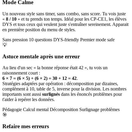
Mode Calme
Un nouveau style sans timer, sans combo, sans score. Tu vois juste
«
8 / 10
» et tu prends ton temps. Idéal pour les CP-CE1, les élèves
DYS et tous ceux qui veulent juste s'entraîner sereinement. Apparait
en première position du menu de styles.
Sans pression
10 questions
DYS-friendly
Premier mode safe
💡
Astuce mentale après une erreur
Au lieu d'un sec « la bonne réponse était 42 », tu vois un
raisonnement court :
6 × 7 = (6 × 5) + (6 × 2) = 30 + 12 = 42
.
Stratégies adaptées par opération : décomposition par dizaines,
complément à 10, table de 5, inverse pour la division. Les nombres
importants sont aussi
surlignés
dans les énoncés problèmes pour
t'aider à repérer les données.
Pédagogie
Calcul mental
Décomposition
Surlignage problèmes
🎯
Refaire mes erreurs