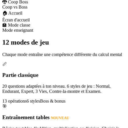
🐉 Coop Boss
Coop vs Boss
🏠 Accueil
Écran d'accueil
🏫 Mode classe
Mode enseignant
12 modes de jeu
Chaque mode entraîne une compétence différente du calcul mental
📏
Partie classique
20 questions adaptées à ton niveau. 6 styles de jeu : Normal,
Endurant, Expert, 3 Vies, Contre-la-montre et Examen.
13 opérations
6 styles
Boss & bonus
🎯
Entraînement tables
NOUVEAU