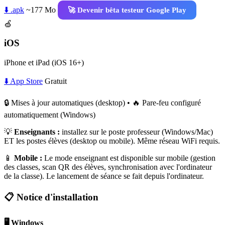
⬇️ .apk
~177 Mo
🚀 Devenir bêta testeur Google Play
🍏
iOS
iPhone et iPad (iOS 16+)
⬇️ App Store
Gratuit
🔒 Mises à jour automatiques (desktop) • 🔥 Pare-feu configuré
automatiquement (Windows)
💡
Enseignants :
installez sur le poste professeur (Windows/Mac)
ET les postes élèves (desktop ou mobile). Même réseau WiFi requis.
📱
Mobile :
Le mode enseignant est disponible sur mobile (gestion
des classes, scan QR des élèves, synchronisation avec l'ordinateur
de la classe). Le lancement de séance se fait depuis l'ordinateur.
📋 Notice d'installation
🖥️ Windows