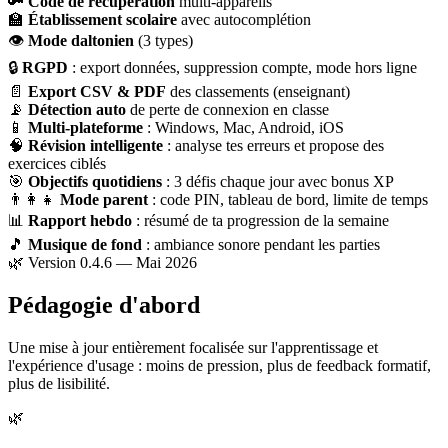
🔑
Code de récupération
multi-appareils
🏫
Établissement scolaire
avec autocomplétion
👁
Mode daltonien
(3 types)
🔒
RGPD
: export données, suppression compte, mode hors ligne
📄
Export CSV & PDF
des classements (enseignant)
📡
Détection auto
de perte de connexion en classe
📱
Multi-plateforme
: Windows, Mac, Android, iOS
🧠
Révision intelligente
: analyse tes erreurs et propose des
exercices ciblés
🎯
Objectifs quotidiens
: 3 défis chaque jour avec bonus XP
👨‍👩‍👧
Mode parent
: code PIN, tableau de bord, limite de temps
📊
Rapport hebdo
: résumé de ta progression de la semaine
🎵
Musique de fond
: ambiance sonore pendant les parties
🌿 Version 0.4.6 — Mai 2026
Pédagogie d'abord
Une mise à jour entièrement focalisée sur l'apprentissage et
l'expérience d'usage : moins de pression, plus de feedback formatif,
plus de lisibilité.
🌿