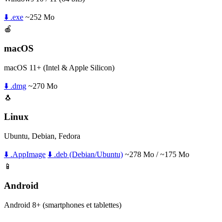
⬇️ .exe
~252 Mo
🍎
macOS
macOS 11+ (Intel & Apple Silicon)
⬇️ .dmg
~270 Mo
🐧
Linux
Ubuntu, Debian, Fedora
⬇️ .AppImage
⬇️ .deb (Debian/Ubuntu)
~278 Mo / ~175 Mo
📱
Android
Android 8+ (smartphones et tablettes)