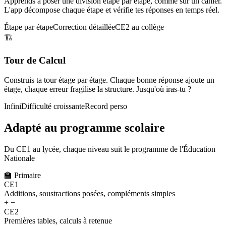
Apprends à poser une division étape par étape, comme sur un cahier.
L'app décompose chaque étape et vérifie tes réponses en temps réel.
Étape par étape
Correction détaillée
CE2 au collège
🏗️
Tour de Calcul
Construis ta tour étage par étage. Chaque bonne réponse ajoute un
étage, chaque erreur fragilise la structure. Jusqu'où iras-tu ?
Infini
Difficulté croissante
Record perso
Adapté au programme scolaire
Du CE1 au lycée, chaque niveau suit le programme de l'Éducation
Nationale
🏫
Primaire
CE1
Additions, soustractions posées, compléments simples
+ −
CE2
Premières tables, calculs à retenue