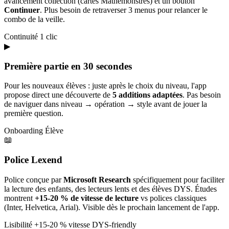
avancement collection (cartes Mathémonstres) et un bouton
Continuer
. Plus besoin de retraverser 3 menus pour relancer le
combo de la veille.
Continuité
1 clic
▶
Première partie en 30 secondes
Pour les nouveaux élèves : juste après le choix du niveau, l'app
propose direct une découverte de
5 additions adaptées
. Pas besoin
de naviguer dans niveau → opération → style avant de jouer la
première question.
Onboarding
Élève
📖
Police Lexend
Police conçue par
Microsoft Research
spécifiquement pour faciliter
la lecture des enfants, des lecteurs lents et des élèves DYS. Études
montrent
+15-20 % de vitesse de lecture
vs polices classiques
(Inter, Helvetica, Arial). Visible dès le prochain lancement de l'app.
Lisibilité
+15-20 % vitesse
DYS-friendly