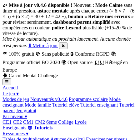
🌿
Mise à jour v0.4.6 disponible !
Nouveau :
Mode Calme
sans
timer ni pression,
astuce mentale
après chaque erreur (« 6 × 7 = (6
× 5) + (6 × 2) = 30 + 12 = 42 »),
bouton « Refaire mes erreurs »
pour réviser sereinement,
dashboard parent simplifié
avec
compétences en couleur,
police Lexend
plus lisible (+15-20 % de
vitesse de lecture).
Mise à jour automatique au prochain lancement. Aucune donnée
n'est perdue.
⬇️ Mettre à jour
✖
💸
100% gratuit
🚫
Sans publicité
🔒
Conforme RGPD
📚
Programme officiel BO 2020
🌍
Open source
🇪🇺
Hébergé en
Europe
🧠
Calcul Mental Challenge
☰
Accueil
Le jeu ▾
Modes de jeu
Nouveautés v0.4.6
Programme scolaire
Mode
enseignant
Mode famille
Tutoriel élève
Tutoriel enseignant
Tutoriel
parent
Jeu gratuit
Par niveau ▾
CE1
CE2
CM1
CM2
6ème
Collège
Lycée
Enseignants
📖 Tutoriels
Ressources ▾
Tables de multiplication
Astuces de calcul
Exercices par niveau