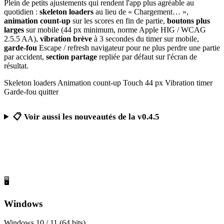
Plein de petits ajustements qui rendent l'app plus agréable au
quotidien :
skeleton loaders
au lieu de « Chargement… »,
animation count-up
sur les scores en fin de partie,
boutons plus
larges
sur mobile (44 px minimum, norme Apple HIG / WCAG
2.5.5 AA),
vibration brève
à 3 secondes du timer sur mobile,
garde-fou
Escape / refresh navigateur pour ne plus perdre une partie
par accident,
section partage
repliée par défaut sur l'écran de
résultat.
Skeleton loaders
Animation count-up
Touch 44 px
Vibration timer
Garde-fou quitter
📋 Voir aussi les nouveautés de la v0.4.5
Télécharger Calcul Mental Challenge
Gratuit, sans publicité, sans compte obligatoire
🖥️
Windows
Windows 10 / 11 (64 bits)