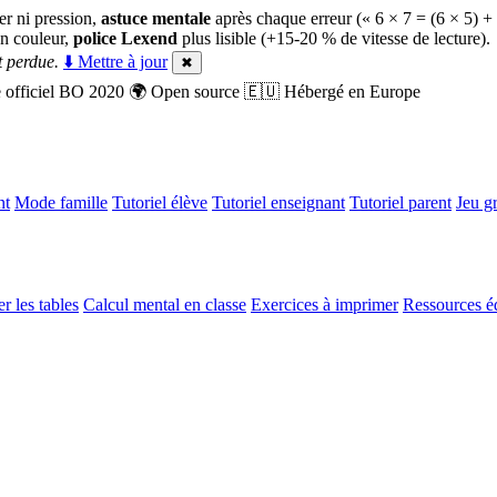
er ni pression,
astuce mentale
après chaque erreur (« 6 × 7 = (6 × 5) +
n couleur,
police Lexend
plus lisible (+15-20 % de vitesse de lecture).
 perdue.
⬇️ Mettre à jour
✖
officiel BO 2020
🌍
Open source
🇪🇺
Hébergé en Europe
nt
Mode famille
Tutoriel élève
Tutoriel enseignant
Tutoriel parent
Jeu gr
r les tables
Calcul mental en classe
Exercices à imprimer
Ressources é