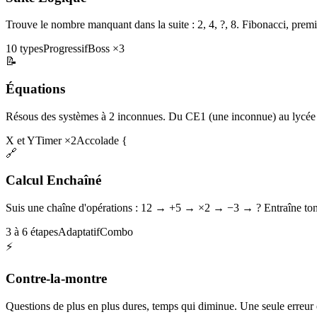
Trouve le nombre manquant dans la suite : 2, 4, ?, 8. Fibonacci, premi
10 types
Progressif
Boss ×3
📝
Équations
Résous des systèmes à 2 inconnues. Du CE1 (une inconnue) au lycée 
X et Y
Timer ×2
Accolade {
🔗
Calcul Enchaîné
Suis une chaîne d'opérations : 12 → +5 → ×2 → −3 → ? Entraîne ton 
3 à 6 étapes
Adaptatif
Combo
⚡
Contre-la-montre
Questions de plus en plus dures, temps qui diminue. Une seule erreur et