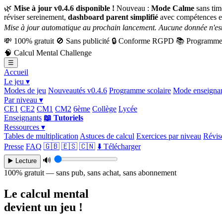
🌿
Mise à jour v0.4.6 disponible !
Nouveau :
Mode Calme
sans tim
réviser sereinement,
dashboard parent simplifié
avec compétences e
Mise à jour automatique au prochain lancement. Aucune donnée n'est
💸
100% gratuit
🚫
Sans publicité
🔒
Conforme RGPD
📚
Programme 
🧠
Calcul Mental Challenge
☰
Accueil
Le jeu ▾
Modes de jeu
Nouveautés v0.4.6
Programme scolaire
Mode enseigna
Par niveau ▾
CE1
CE2
CM1
CM2
6ème
Collège
Lycée
Enseignants
📖 Tutoriels
Ressources ▾
Tables de multiplication
Astuces de calcul
Exercices par niveau
Révise
Presse
FAQ
🇬🇧
🇪🇸
🇨🇳
⬇️ Télécharger
🔊
▶️ Lecture
100% gratuit — sans pub, sans achat, sans abonnement
Le calcul mental
devient un jeu !