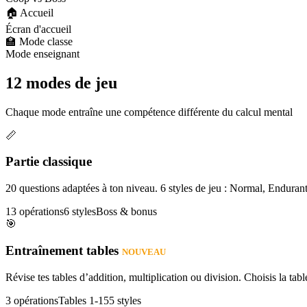
🏠 Accueil
Écran d'accueil
🏫 Mode classe
Mode enseignant
12 modes de jeu
Chaque mode entraîne une compétence différente du calcul mental
📏
Partie classique
20 questions adaptées à ton niveau. 6 styles de jeu : Normal, Enduran
13 opérations
6 styles
Boss & bonus
🎯
Entraînement tables
NOUVEAU
Révise tes tables d’addition, multiplication ou division. Choisis la table
3 opérations
Tables 1-15
5 styles