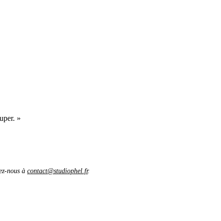
uper. »
vez-nous à
contact@studiophel.fr
.