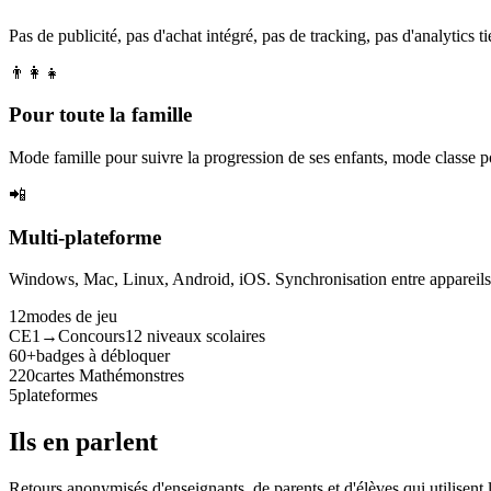
Pas de publicité, pas d'achat intégré, pas de tracking, pas d'analytics tie
👨‍👩‍👧
Pour toute la famille
Mode famille pour suivre la progression de ses enfants, mode classe p
📲
Multi-plateforme
Windows, Mac, Linux, Android, iOS. Synchronisation entre appareils. 
12
modes de jeu
CE1→Concours
12 niveaux scolaires
60+
badges à débloquer
220
cartes Mathémonstres
5
plateformes
Ils en parlent
Retours anonymisés d'enseignants, de parents et d'élèves qui utilisent 