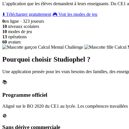
L'application que les élèves demandent à leurs enseignants. Du CE1 a
⬇️ Télécharger gratuitement
🎮 Voir les modes de jeu
0
en ligne · 323 joueurs
10
niveaux scolaires
10
modes de jeu
13
opérations
60
avatars
Pourquoi choisir Studiophel ?
Une application pensée pour les vrais besoins des familles, des enseign
📚
Programme officiel
Aligné sur le BO 2020 du CE1 au lycée. Les compétences travaillées c
🚫
Sans dérive commerciale