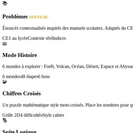
📚
Problèmes
NOUVEAU
Énoncés contextualisés inspirés des manuels scolaires. Adaptés du CE
CE1 au lycée
Contexte réel
Indices
📖
Mode Histoire
6 mondes à explorer : Forêt, Volcan, Océan, Désert, Espace et Abysse
6 mondes
48 étapes
6 boss
🧩
Chiffres Croisés
Un puzzle mathématique style mots-croisés. Place les nombres pour que
Grille 2D
4 difficultés
Style cahier
🔢
Suite Logique