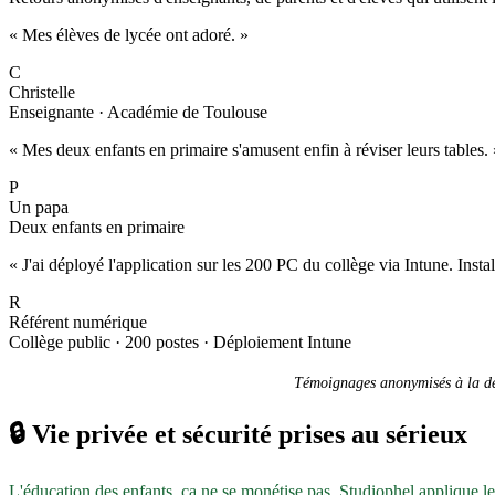
« Mes élèves de lycée ont adoré. »
C
Christelle
Enseignante · Académie de Toulouse
« Mes deux enfants en primaire s'amusent enfin à réviser leurs tables. 
P
Un papa
Deux enfants en primaire
« J'ai déployé l'application sur les 200 PC du collège via Intune. Inst
R
Référent numérique
Collège public · 200 postes · Déploiement Intune
Témoignages anonymisés à la dem
🔒
Vie privée et sécurité prises au sérieux
L'éducation des enfants, ça ne se monétise pas. Studiophel applique l