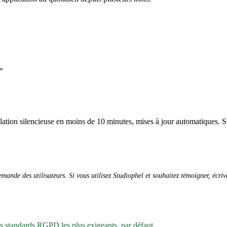
»
allation silencieuse en moins de 10 minutes, mises à jour automatiques. S
ande des utilisateurs. Si vous utilisez Studiophel et souhaitez témoigner, écri
es standards RGPD les plus exigeants, par défaut.