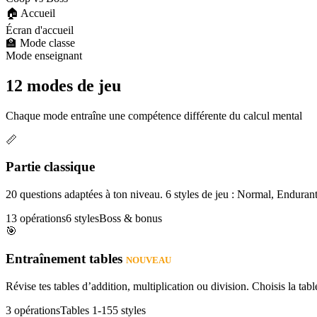
🏠 Accueil
Écran d'accueil
🏫 Mode classe
Mode enseignant
12 modes de jeu
Chaque mode entraîne une compétence différente du calcul mental
📏
Partie classique
20 questions adaptées à ton niveau. 6 styles de jeu : Normal, Enduran
13 opérations
6 styles
Boss & bonus
🎯
Entraînement tables
NOUVEAU
Révise tes tables d’addition, multiplication ou division. Choisis la table
3 opérations
Tables 1-15
5 styles