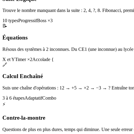
Trouve le nombre manquant dans la suite : 2, 4, ?, 8. Fibonacci, premi
10 types
Progressif
Boss ×3
📝
Équations
Résous des systèmes à 2 inconnues. Du CE1 (une inconnue) au lycée 
X et Y
Timer ×2
Accolade {
🔗
Calcul Enchaîné
Suis une chaîne d'opérations : 12 → +5 → ×2 → −3 → ? Entraîne ton 
3 à 6 étapes
Adaptatif
Combo
⚡
Contre-la-montre
Questions de plus en plus dures, temps qui diminue. Une seule erreur et