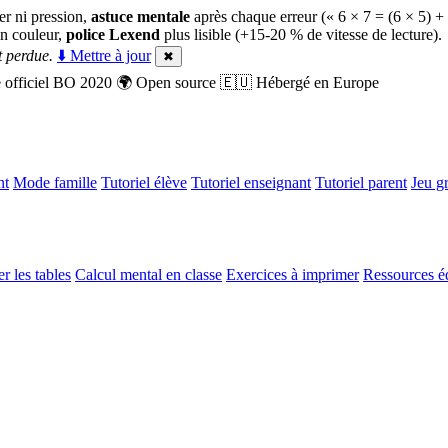
er ni pression,
astuce mentale
après chaque erreur (« 6 × 7 = (6 × 5) +
n couleur,
police Lexend
plus lisible (+15-20 % de vitesse de lecture).
 perdue.
⬇️ Mettre à jour
✖
officiel BO 2020
🌍
Open source
🇪🇺
Hébergé en Europe
nt
Mode famille
Tutoriel élève
Tutoriel enseignant
Tutoriel parent
Jeu gr
r les tables
Calcul mental en classe
Exercices à imprimer
Ressources é