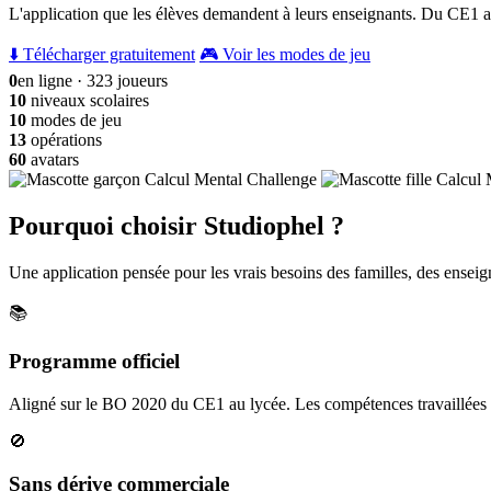
L'application que les élèves demandent à leurs enseignants. Du CE1 a
⬇️ Télécharger gratuitement
🎮 Voir les modes de jeu
0
en ligne · 323 joueurs
10
niveaux scolaires
10
modes de jeu
13
opérations
60
avatars
Pourquoi choisir Studiophel ?
Une application pensée pour les vrais besoins des familles, des enseign
📚
Programme officiel
Aligné sur le BO 2020 du CE1 au lycée. Les compétences travaillées c
🚫
Sans dérive commerciale