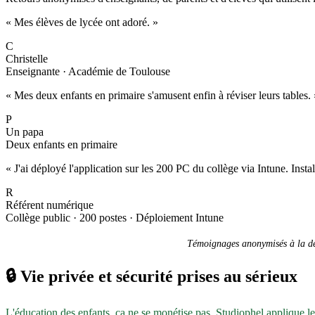
« Mes élèves de lycée ont adoré. »
C
Christelle
Enseignante · Académie de Toulouse
« Mes deux enfants en primaire s'amusent enfin à réviser leurs tables. 
P
Un papa
Deux enfants en primaire
« J'ai déployé l'application sur les 200 PC du collège via Intune. Inst
R
Référent numérique
Collège public · 200 postes · Déploiement Intune
Témoignages anonymisés à la dem
🔒
Vie privée et sécurité prises au sérieux
L'éducation des enfants, ça ne se monétise pas. Studiophel applique l