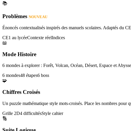
📚
Problèmes
NOUVEAU
Énoncés contextualisés inspirés des manuels scolaires. Adaptés du CE
CE1 au lycée
Contexte réel
Indices
📖
Mode Histoire
6 mondes à explorer : Forêt, Volcan, Océan, Désert, Espace et Abysse
6 mondes
48 étapes
6 boss
🧩
Chiffres Croisés
Un puzzle mathématique style mots-croisés. Place les nombres pour que
Grille 2D
4 difficultés
Style cahier
🔢
Suite Logique