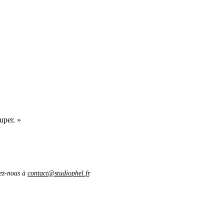
uper. »
vez-nous à
contact@studiophel.fr
.