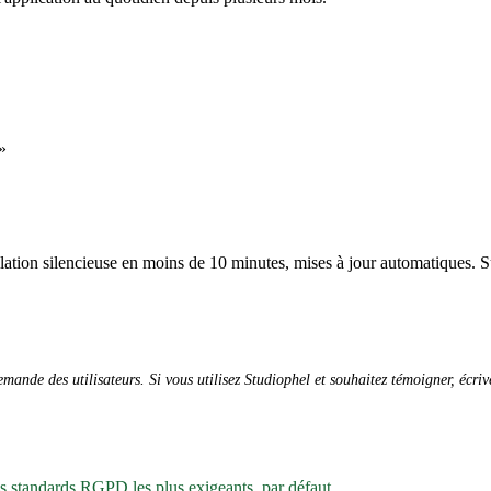
»
allation silencieuse en moins de 10 minutes, mises à jour automatiques. S
ande des utilisateurs. Si vous utilisez Studiophel et souhaitez témoigner, écri
es standards RGPD les plus exigeants, par défaut.