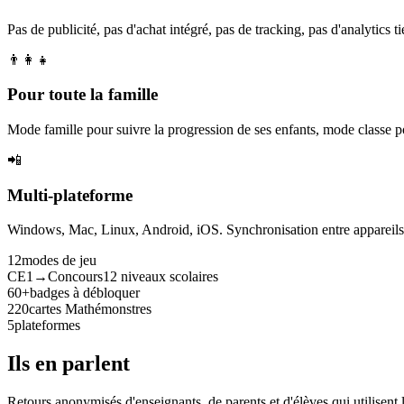
Pas de publicité, pas d'achat intégré, pas de tracking, pas d'analytics tie
👨‍👩‍👧
Pour toute la famille
Mode famille pour suivre la progression de ses enfants, mode classe p
📲
Multi-plateforme
Windows, Mac, Linux, Android, iOS. Synchronisation entre appareils. 
12
modes de jeu
CE1→Concours
12 niveaux scolaires
60+
badges à débloquer
220
cartes Mathémonstres
5
plateformes
Ils en parlent
Retours anonymisés d'enseignants, de parents et d'élèves qui utilisent 