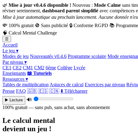
🌿
Mise à jour v0.4.6 disponible !
Nouveau :
Mode Calme
sans tim
réviser sereinement,
dashboard parent simplifié
avec compétences e
Mise à jour automatique au prochain lancement. Aucune donnée n'est
💸
100% gratuit
🚫
Sans publicité
🔒
Conforme RGPD
📚
Programme 
🧠
Calcul Mental Challenge
☰
Accueil
Le jeu ▾
Modes de jeu
Nouveautés v0.4.6
Programme scolaire
Mode enseigna
Par niveau ▾
CE1
CE2
CM1
CM2
6ème
Collège
Lycée
Enseignants
📖 Tutoriels
Ressources ▾
Tables de multiplication
Astuces de calcul
Exercices par niveau
Révise
Presse
FAQ
🇬🇧
🇪🇸
🇨🇳
⬇️ Télécharger
🔊
▶️ Lecture
100% gratuit — sans pub, sans achat, sans abonnement
Le calcul mental
devient un jeu !