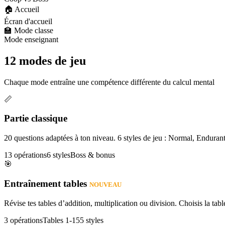
🏠 Accueil
Écran d'accueil
🏫 Mode classe
Mode enseignant
12 modes de jeu
Chaque mode entraîne une compétence différente du calcul mental
📏
Partie classique
20 questions adaptées à ton niveau. 6 styles de jeu : Normal, Enduran
13 opérations
6 styles
Boss & bonus
🎯
Entraînement tables
NOUVEAU
Révise tes tables d’addition, multiplication ou division. Choisis la table
3 opérations
Tables 1-15
5 styles