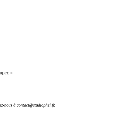
uper. »
vez-nous à
contact@studiophel.fr
.