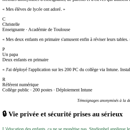
« Mes élèves de lycée ont adoré. »
C
Christelle
Enseignante · Académie de Toulouse
« Mes deux enfants en primaire s'amusent enfin à réviser leurs tables. 
P
Un papa
Deux enfants en primaire
« J'ai déployé l'application sur les 200 PC du collège via Intune. Inst
R
Référent numérique
Collège public · 200 postes · Déploiement Intune
Témoignages anonymisés à la dem
🔒
Vie privée et sécurité prises au sérieux
L'éducation des enfants, ça ne se monétise pas. Studiophel applique l