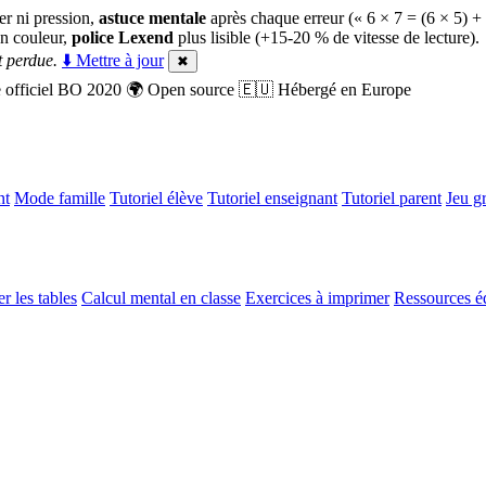
er ni pression,
astuce mentale
après chaque erreur (« 6 × 7 = (6 × 5) +
n couleur,
police Lexend
plus lisible (+15-20 % de vitesse de lecture).
 perdue.
⬇️ Mettre à jour
✖
officiel BO 2020
🌍
Open source
🇪🇺
Hébergé en Europe
nt
Mode famille
Tutoriel élève
Tutoriel enseignant
Tutoriel parent
Jeu gr
r les tables
Calcul mental en classe
Exercices à imprimer
Ressources é