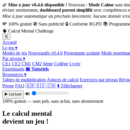
🌿
Mise à jour v0.4.6 disponible !
Nouveau :
Mode Calme
sans tim
réviser sereinement,
dashboard parent simplifié
avec compétences e
Mise à jour automatique au prochain lancement. Aucune donnée n'est
💸
100% gratuit
🚫
Sans publicité
🔒
Conforme RGPD
📚
Programme 
🧠
Calcul Mental Challenge
☰
Accueil
Le jeu ▾
Modes de jeu
Nouveautés v0.4.6
Programme scolaire
Mode enseigna
Par niveau ▾
CE1
CE2
CM1
CM2
6ème
Collège
Lycée
Enseignants
📖 Tutoriels
Ressources ▾
Tables de multiplication
Astuces de calcul
Exercices par niveau
Révise
Presse
FAQ
🇬🇧
🇪🇸
🇨🇳
⬇️ Télécharger
🔊
▶️ Lecture
100% gratuit — sans pub, sans achat, sans abonnement
Le calcul mental
devient un jeu !