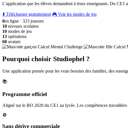
L'application que les élèves demandent à leurs enseignants. Du CE1 a
⬇️ Télécharger gratuitement
🎮 Voir les modes de jeu
0
en ligne · 323 joueurs
10
niveaux scolaires
10
modes de jeu
13
opérations
60
avatars
Pourquoi choisir Studiophel ?
Une application pensée pour les vrais besoins des familles, des enseign
📚
Programme officiel
Aligné sur le BO 2020 du CE1 au lycée. Les compétences travaillées c
🚫
Sans dérive commerciale