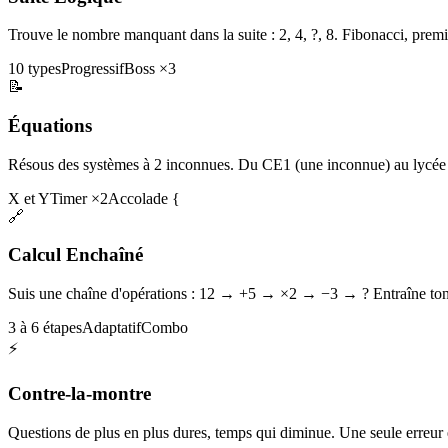
Trouve le nombre manquant dans la suite : 2, 4, ?, 8. Fibonacci, premi
10 types
Progressif
Boss ×3
📝
Équations
Résous des systèmes à 2 inconnues. Du CE1 (une inconnue) au lycée 
X et Y
Timer ×2
Accolade {
🔗
Calcul Enchaîné
Suis une chaîne d'opérations : 12 → +5 → ×2 → −3 → ? Entraîne ton 
3 à 6 étapes
Adaptatif
Combo
⚡
Contre-la-montre
Questions de plus en plus dures, temps qui diminue. Une seule erreur et