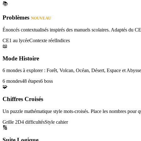
📚
Problèmes
NOUVEAU
Énoncés contextualisés inspirés des manuels scolaires. Adaptés du CE
CE1 au lycée
Contexte réel
Indices
📖
Mode Histoire
6 mondes à explorer : Forêt, Volcan, Océan, Désert, Espace et Abysse
6 mondes
48 étapes
6 boss
🧩
Chiffres Croisés
Un puzzle mathématique style mots-croisés. Place les nombres pour que
Grille 2D
4 difficultés
Style cahier
🔢
Suite Logique