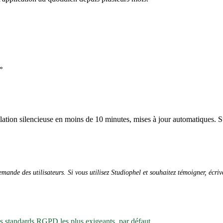
»
allation silencieuse en moins de 10 minutes, mises à jour automatiques. S
ande des utilisateurs. Si vous utilisez Studiophel et souhaitez témoigner, écri
es standards RGPD les plus exigeants, par défaut.