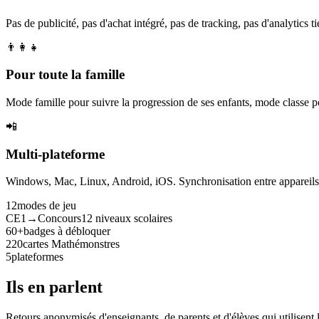
Pas de publicité, pas d'achat intégré, pas de tracking, pas d'analytics tie
👨‍👩‍👧
Pour toute la famille
Mode famille pour suivre la progression de ses enfants, mode classe p
📲
Multi-plateforme
Windows, Mac, Linux, Android, iOS. Synchronisation entre appareils. 
12
modes de jeu
CE1→Concours
12 niveaux scolaires
60+
badges à débloquer
220
cartes Mathémonstres
5
plateformes
Ils en parlent
Retours anonymisés d'enseignants, de parents et d'élèves qui utilisent 