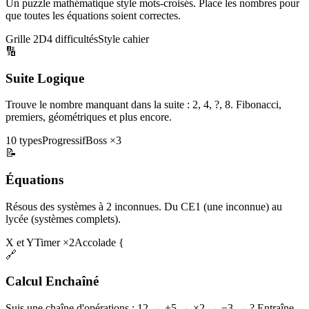
Un puzzle mathématique style mots-croisés. Place les nombres pour
que toutes les équations soient correctes.
Grille 2D
4 difficultés
Style cahier
🔢
Suite Logique
Trouve le nombre manquant dans la suite : 2, 4, ?, 8. Fibonacci,
premiers, géométriques et plus encore.
10 types
Progressif
Boss ×3
📝
Équations
Résous des systèmes à 2 inconnues. Du CE1 (une inconnue) au
lycée (systèmes complets).
X et Y
Timer ×2
Accolade {
🔗
Calcul Enchaîné
Suis une chaîne d'opérations : 12 → +5 → ×2 → −3 → ? Entraîne