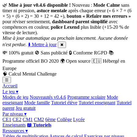
🌿
Mise à jour v0.4.6 disponible !
Nouveau :
Mode Calme
sans
timer ni pression,
astuce mentale
après chaque erreur (« 6 × 7 = (6
× 5) + (6 × 2) = 30 + 12 = 42 »),
bouton « Refaire mes erreurs »
pour réviser sereinement,
dashboard parent simplifié
avec
compétences en couleur,
police Lexend
plus lisible (+15-20 % de
vitesse de lecture).
Mise à jour automatique au prochain lancement. Aucune donnée
n'est perdue.
⬇️ Mettre à jour
✖
💸
100% gratuit
🚫
Sans publicité
🔒
Conforme RGPD
📚
Programme officiel BO 2020
🌍
Open source
🇪🇺
Hébergé en
Europe
🧠
Calcul Mental Challenge
☰
Accueil
Le jeu ▾
Modes de jeu
Nouveautés v0.4.6
Programme scolaire
Mode
enseignant
Mode famille
Tutoriel élève
Tutoriel enseignant
Tutoriel
parent
Jeu gratuit
Par niveau ▾
CE1
CE2
CM1
CM2
6ème
Collège
Lycée
Enseignants
📖 Tutoriels
Ressources ▾
Tables de multiplication
Astuces de calcul
Exercices par niveau