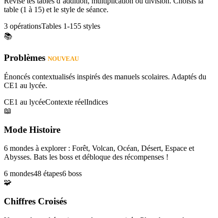
Révise tes tables d’addition, multiplication ou division. Choisis la
table (1 à 15) et le style de séance.
3 opérations
Tables 1-15
5 styles
📚
Problèmes
NOUVEAU
Énoncés contextualisés inspirés des manuels scolaires. Adaptés du
CE1 au lycée.
CE1 au lycée
Contexte réel
Indices
📖
Mode Histoire
6 mondes à explorer : Forêt, Volcan, Océan, Désert, Espace et
Abysses. Bats les boss et débloque des récompenses !
6 mondes
48 étapes
6 boss
🧩
Chiffres Croisés