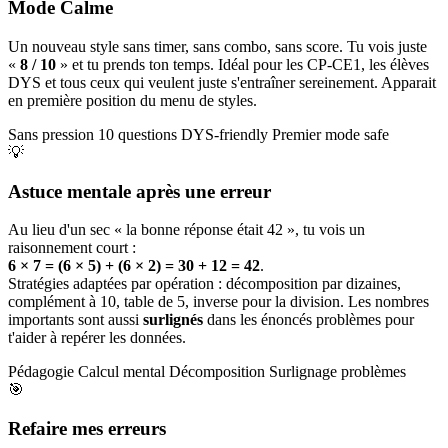
Mode Calme
Un nouveau style sans timer, sans combo, sans score. Tu vois juste
«
8 / 10
» et tu prends ton temps. Idéal pour les CP-CE1, les élèves
DYS et tous ceux qui veulent juste s'entraîner sereinement. Apparait
en première position du menu de styles.
Sans pression
10 questions
DYS-friendly
Premier mode safe
💡
Astuce mentale après une erreur
Au lieu d'un sec « la bonne réponse était 42 », tu vois un
raisonnement court :
6 × 7 = (6 × 5) + (6 × 2) = 30 + 12 = 42
.
Stratégies adaptées par opération : décomposition par dizaines,
complément à 10, table de 5, inverse pour la division. Les nombres
importants sont aussi
surlignés
dans les énoncés problèmes pour
t'aider à repérer les données.
Pédagogie
Calcul mental
Décomposition
Surlignage problèmes
🎯
Refaire mes erreurs