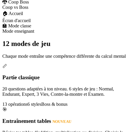
🐉 Coop Boss
Coop vs Boss
🏠 Accueil
Écran d'accueil
🏫 Mode classe
Mode enseignant
12 modes de jeu
Chaque mode entraîne une compétence différente du calcul mental
📏
Partie classique
20 questions adaptées à ton niveau. 6 styles de jeu : Normal,
Endurant, Expert, 3 Vies, Contre-la-montre et Examen.
13 opérations
6 styles
Boss & bonus
🎯
Entraînement tables
NOUVEAU