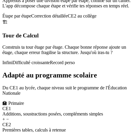
Apprends à poser une division étape par étape, comme sur un cahier.
L'app décompose chaque étape et vérifie tes réponses en temps réel.
Étape par étape
Correction détaillée
CE2 au collège
🏗️
Tour de Calcul
Construis ta tour étage par étage. Chaque bonne réponse ajoute un
étage, chaque erreur fragilise la structure. Jusqu'où iras-tu ?
Infini
Difficulté croissante
Record perso
Adapté au programme scolaire
Du CE1 au lycée, chaque niveau suit le programme de l'Éducation
Nationale
🏫
Primaire
CE1
Additions, soustractions posées, compléments simples
+ −
CE2
Premières tables, calculs à retenue