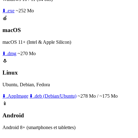
⬇️ .exe
~252 Mo
🍎
macOS
macOS 11+ (Intel & Apple Silicon)
⬇️ .dmg
~270 Mo
🐧
Linux
Ubuntu, Debian, Fedora
⬇️ .AppImage
⬇️ .deb (Debian/Ubuntu)
~278 Mo / ~175 Mo
📱
Android
Android 8+ (smartphones et tablettes)