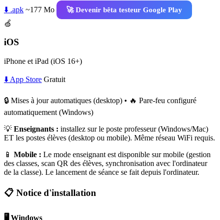
⬇️ .apk
~177 Mo
🚀 Devenir bêta testeur Google Play
🍏
iOS
iPhone et iPad (iOS 16+)
⬇️ App Store
Gratuit
🔒 Mises à jour automatiques (desktop) • 🔥 Pare-feu configuré
automatiquement (Windows)
💡
Enseignants :
installez sur le poste professeur (Windows/Mac)
ET les postes élèves (desktop ou mobile). Même réseau WiFi requis.
📱
Mobile :
Le mode enseignant est disponible sur mobile (gestion
des classes, scan QR des élèves, synchronisation avec l'ordinateur
de la classe). Le lancement de séance se fait depuis l'ordinateur.
📋 Notice d'installation
🖥️ Windows