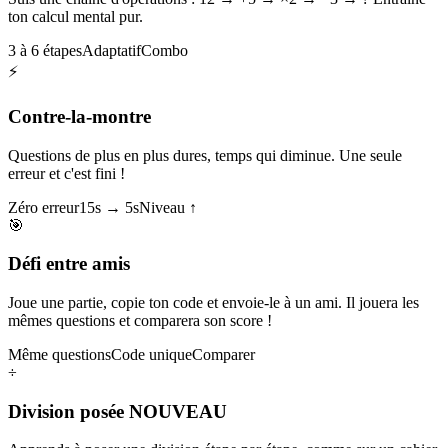
ton calcul mental pur.
3 à 6 étapes
Adaptatif
Combo
⚡
Contre-la-montre
Questions de plus en plus dures, temps qui diminue. Une seule
erreur et c'est fini !
Zéro erreur
15s → 5s
Niveau ↑
🎯
Défi entre amis
Joue une partie, copie ton code et envoie-le à un ami. Il jouera les
mêmes questions et comparera son score !
Même questions
Code unique
Comparer
÷
Division posée
NOUVEAU