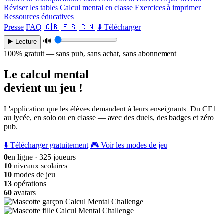
Réviser les tables
Calcul mental en classe
Exercices à imprimer
Ressources éducatives
Presse
FAQ
🇬🇧
🇪🇸
🇨🇳
⬇️ Télécharger
🔊
▶️ Lecture
100% gratuit — sans pub, sans achat, sans abonnement
Le calcul mental
devient un jeu !
L'application que les élèves demandent à leurs enseignants. Du CE1
au lycée, en solo ou en classe — avec des duels, des badges et zéro
pub.
⬇️ Télécharger gratuitement
🎮 Voir les modes de jeu
0
en ligne · 325 joueurs
10
niveaux scolaires
10
modes de jeu
13
opérations
60
avatars