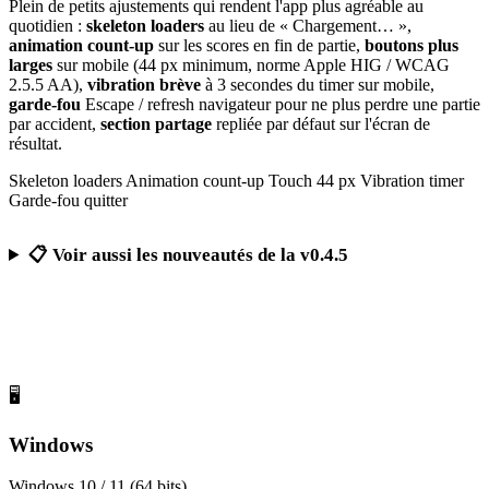
Plein de petits ajustements qui rendent l'app plus agréable au
quotidien :
skeleton loaders
au lieu de « Chargement… »,
animation count-up
sur les scores en fin de partie,
boutons plus
larges
sur mobile (44 px minimum, norme Apple HIG / WCAG
2.5.5 AA),
vibration brève
à 3 secondes du timer sur mobile,
garde-fou
Escape / refresh navigateur pour ne plus perdre une partie
par accident,
section partage
repliée par défaut sur l'écran de
résultat.
Skeleton loaders
Animation count-up
Touch 44 px
Vibration timer
Garde-fou quitter
📋 Voir aussi les nouveautés de la v0.4.5
Télécharger Calcul Mental Challenge
Gratuit, sans publicité, sans compte obligatoire
🖥️
Windows
Windows 10 / 11 (64 bits)