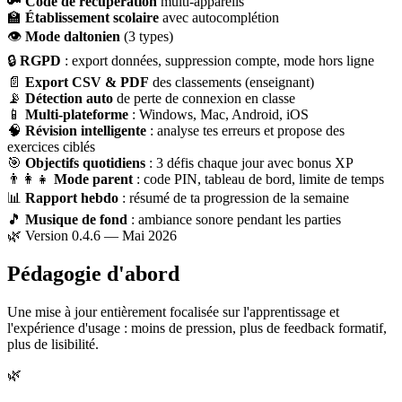
🔑
Code de récupération
multi-appareils
🏫
Établissement scolaire
avec autocomplétion
👁
Mode daltonien
(3 types)
🔒
RGPD
: export données, suppression compte, mode hors ligne
📄
Export CSV & PDF
des classements (enseignant)
📡
Détection auto
de perte de connexion en classe
📱
Multi-plateforme
: Windows, Mac, Android, iOS
🧠
Révision intelligente
: analyse tes erreurs et propose des
exercices ciblés
🎯
Objectifs quotidiens
: 3 défis chaque jour avec bonus XP
👨‍👩‍👧
Mode parent
: code PIN, tableau de bord, limite de temps
📊
Rapport hebdo
: résumé de ta progression de la semaine
🎵
Musique de fond
: ambiance sonore pendant les parties
🌿 Version 0.4.6 — Mai 2026
Pédagogie d'abord
Une mise à jour entièrement focalisée sur l'apprentissage et
l'expérience d'usage : moins de pression, plus de feedback formatif,
plus de lisibilité.
🌿