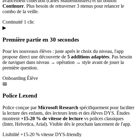
avancement collection (cartes Mathémonstres) et un bouton
Continuer
. Plus besoin de retraverser 3 menus pour relancer le
combo de la veille.
Continuité
1 clic
▶
Première partie en 30 secondes
Pour les nouveaux élèves : juste après le choix du niveau, l'app
propose direct une découverte de
5 additions adaptées
. Pas besoin
de naviguer dans niveau → opération → style avant de jouer la
première question.
Onboarding
Élève
📖
Police Lexend
Police conçue par
Microsoft Research
spécifiquement pour faciliter
la lecture des enfants, des lecteurs lents et des élèves DYS. Études
montrent
+15-20 % de vitesse de lecture
vs polices classiques
(Inter, Helvetica, Arial). Visible dès le prochain lancement de l'app.
Lisibilité
+15-20 % vitesse
DYS-friendly