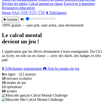
Réviser les tables
Calcul mental en classe
Exercices à imprimer
Ressources éducatives
Presse
FAQ
🇬🇧
🇪🇸
🇨🇳
⬇️ Télécharger
🔊
▶️ Lecture
100% gratuit — sans pub, sans achat, sans abonnement
Le calcul mental
devient un jeu !
L'application que les élèves demandent à leurs enseignants. Du CE1
au lycée, en solo ou en classe — avec des duels, des badges et zéro
pub.
⬇️ Télécharger gratuitement
🎮 Voir les modes de jeu
0
en ligne · 322 joueurs
10
niveaux scolaires
10
modes de jeu
13
opérations
60
avatars