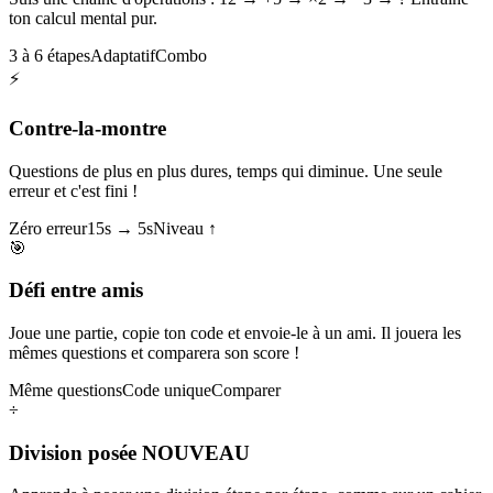
ton calcul mental pur.
3 à 6 étapes
Adaptatif
Combo
⚡
Contre-la-montre
Questions de plus en plus dures, temps qui diminue. Une seule
erreur et c'est fini !
Zéro erreur
15s → 5s
Niveau ↑
🎯
Défi entre amis
Joue une partie, copie ton code et envoie-le à un ami. Il jouera les
mêmes questions et comparera son score !
Même questions
Code unique
Comparer
÷
Division posée
NOUVEAU