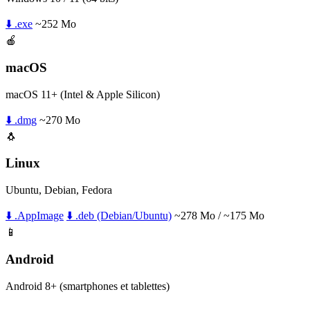
⬇️ .exe
~252 Mo
🍎
macOS
macOS 11+ (Intel & Apple Silicon)
⬇️ .dmg
~270 Mo
🐧
Linux
Ubuntu, Debian, Fedora
⬇️ .AppImage
⬇️ .deb (Debian/Ubuntu)
~278 Mo / ~175 Mo
📱
Android
Android 8+ (smartphones et tablettes)