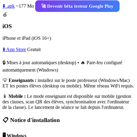
⬇️ .apk
~177 Mo
🚀 Devenir bêta testeur Google Play
🍏
iOS
iPhone et iPad (iOS 16+)
⬇️ App Store
Gratuit
🔒 Mises à jour automatiques (desktop) • 🔥 Pare-feu configuré
automatiquement (Windows)
💡
Enseignants :
installez sur le poste professeur (Windows/Mac)
ET les postes élèves (desktop ou mobile). Même réseau WiFi requis.
📱
Mobile :
Le mode enseignant est disponible sur mobile (gestion
des classes, scan QR des élèves, synchronisation avec l'ordinateur
de la classe). Le lancement de séance se fait depuis l'ordinateur.
📋 Notice d'installation
🖥️ Windows