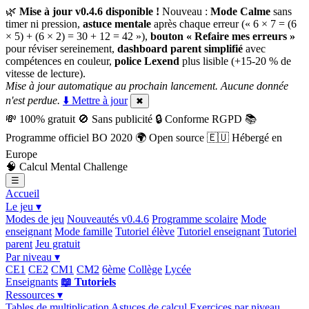
🌿
Mise à jour v0.4.6 disponible !
Nouveau :
Mode Calme
sans
timer ni pression,
astuce mentale
après chaque erreur (« 6 × 7 = (6
× 5) + (6 × 2) = 30 + 12 = 42 »),
bouton « Refaire mes erreurs »
pour réviser sereinement,
dashboard parent simplifié
avec
compétences en couleur,
police Lexend
plus lisible (+15-20 % de
vitesse de lecture).
Mise à jour automatique au prochain lancement. Aucune donnée
n'est perdue.
⬇️ Mettre à jour
✖
💸
100% gratuit
🚫
Sans publicité
🔒
Conforme RGPD
📚
Programme officiel BO 2020
🌍
Open source
🇪🇺
Hébergé en
Europe
🧠
Calcul Mental Challenge
☰
Accueil
Le jeu ▾
Modes de jeu
Nouveautés v0.4.6
Programme scolaire
Mode
enseignant
Mode famille
Tutoriel élève
Tutoriel enseignant
Tutoriel
parent
Jeu gratuit
Par niveau ▾
CE1
CE2
CM1
CM2
6ème
Collège
Lycée
Enseignants
📖 Tutoriels
Ressources ▾
Tables de multiplication
Astuces de calcul
Exercices par niveau