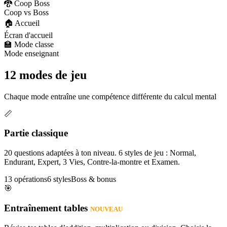
🐉 Coop Boss
Coop vs Boss
🏠 Accueil
Écran d'accueil
🏫 Mode classe
Mode enseignant
12 modes de jeu
Chaque mode entraîne une compétence différente du calcul mental
📏
Partie classique
20 questions adaptées à ton niveau. 6 styles de jeu : Normal,
Endurant, Expert, 3 Vies, Contre-la-montre et Examen.
13 opérations
6 styles
Boss & bonus
🎯
Entraînement tables
NOUVEAU