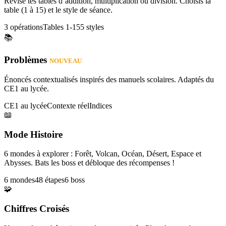
Révise tes tables d’addition, multiplication ou division. Choisis la
table (1 à 15) et le style de séance.
3 opérations
Tables 1-15
5 styles
📚
Problèmes
NOUVEAU
Énoncés contextualisés inspirés des manuels scolaires. Adaptés du
CE1 au lycée.
CE1 au lycée
Contexte réel
Indices
📖
Mode Histoire
6 mondes à explorer : Forêt, Volcan, Océan, Désert, Espace et
Abysses. Bats les boss et débloque des récompenses !
6 mondes
48 étapes
6 boss
🧩
Chiffres Croisés