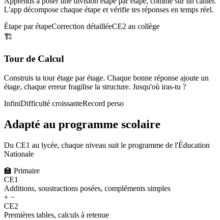
Apprends à poser une division étape par étape, comme sur un cahier.
L'app décompose chaque étape et vérifie tes réponses en temps réel.
Étape par étape
Correction détaillée
CE2 au collège
🏗️
Tour de Calcul
Construis ta tour étage par étage. Chaque bonne réponse ajoute un
étage, chaque erreur fragilise la structure. Jusqu'où iras-tu ?
Infini
Difficulté croissante
Record perso
Adapté au programme scolaire
Du CE1 au lycée, chaque niveau suit le programme de l'Éducation
Nationale
🏫
Primaire
CE1
Additions, soustractions posées, compléments simples
+ −
CE2
Premières tables, calculs à retenue