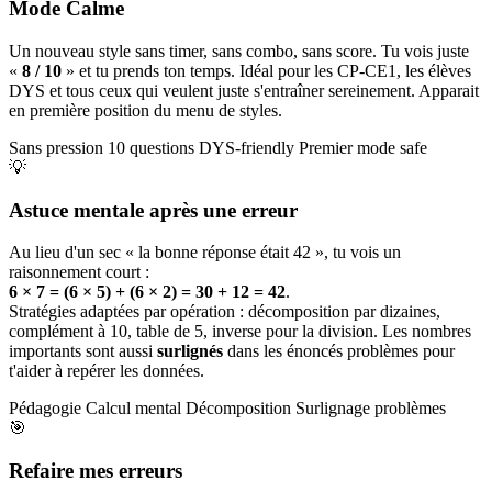
Mode Calme
Un nouveau style sans timer, sans combo, sans score. Tu vois juste
«
8 / 10
» et tu prends ton temps. Idéal pour les CP-CE1, les élèves
DYS et tous ceux qui veulent juste s'entraîner sereinement. Apparait
en première position du menu de styles.
Sans pression
10 questions
DYS-friendly
Premier mode safe
💡
Astuce mentale après une erreur
Au lieu d'un sec « la bonne réponse était 42 », tu vois un
raisonnement court :
6 × 7 = (6 × 5) + (6 × 2) = 30 + 12 = 42
.
Stratégies adaptées par opération : décomposition par dizaines,
complément à 10, table de 5, inverse pour la division. Les nombres
importants sont aussi
surlignés
dans les énoncés problèmes pour
t'aider à repérer les données.
Pédagogie
Calcul mental
Décomposition
Surlignage problèmes
🎯
Refaire mes erreurs