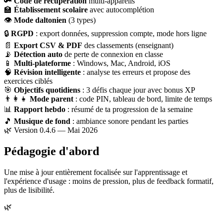
🔑
Code de récupération
multi-appareils
🏫
Établissement scolaire
avec autocomplétion
👁
Mode daltonien
(3 types)
🔒
RGPD
: export données, suppression compte, mode hors ligne
📄
Export CSV & PDF
des classements (enseignant)
📡
Détection auto
de perte de connexion en classe
📱
Multi-plateforme
: Windows, Mac, Android, iOS
🧠
Révision intelligente
: analyse tes erreurs et propose des
exercices ciblés
🎯
Objectifs quotidiens
: 3 défis chaque jour avec bonus XP
👨‍👩‍👧
Mode parent
: code PIN, tableau de bord, limite de temps
📊
Rapport hebdo
: résumé de ta progression de la semaine
🎵
Musique de fond
: ambiance sonore pendant les parties
🌿 Version 0.4.6 — Mai 2026
Pédagogie d'abord
Une mise à jour entièrement focalisée sur l'apprentissage et
l'expérience d'usage : moins de pression, plus de feedback formatif,
plus de lisibilité.
🌿