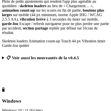
Plein de petits ajustements qui rendent l'app plus agréable au
quotidien :
skeleton loaders
au lieu de « Chargement… »,
animation count-up
sur les scores en fin de partie,
boutons plus
larges
sur mobile (44 px minimum, norme Apple HIG / WCAG
2.5.5 AA),
vibration brève
à 3 secondes du timer sur mobile,
garde-fou
Escape / refresh navigateur pour ne plus perdre une partie
par accident,
section partage
repliée par défaut sur l'écran de
résultat.
Skeleton loaders
Animation count-up
Touch 44 px
Vibration timer
Garde-fou quitter
📋 Voir aussi les nouveautés de la v0.4.5
Télécharger Calcul Mental Challenge
Gratuit, sans publicité, sans compte obligatoire
🖥️
Windows
Windows 10 / 11 (64 bits)