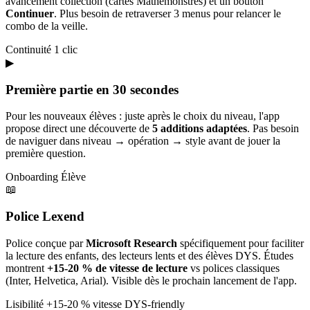
avancement collection (cartes Mathémonstres) et un bouton
Continuer
. Plus besoin de retraverser 3 menus pour relancer le
combo de la veille.
Continuité
1 clic
▶
Première partie en 30 secondes
Pour les nouveaux élèves : juste après le choix du niveau, l'app
propose direct une découverte de
5 additions adaptées
. Pas besoin
de naviguer dans niveau → opération → style avant de jouer la
première question.
Onboarding
Élève
📖
Police Lexend
Police conçue par
Microsoft Research
spécifiquement pour faciliter
la lecture des enfants, des lecteurs lents et des élèves DYS. Études
montrent
+15-20 % de vitesse de lecture
vs polices classiques
(Inter, Helvetica, Arial). Visible dès le prochain lancement de l'app.
Lisibilité
+15-20 % vitesse
DYS-friendly