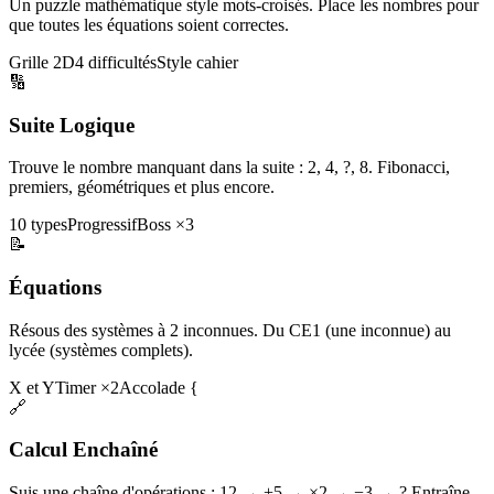
Un puzzle mathématique style mots-croisés. Place les nombres pour
que toutes les équations soient correctes.
Grille 2D
4 difficultés
Style cahier
🔢
Suite Logique
Trouve le nombre manquant dans la suite : 2, 4, ?, 8. Fibonacci,
premiers, géométriques et plus encore.
10 types
Progressif
Boss ×3
📝
Équations
Résous des systèmes à 2 inconnues. Du CE1 (une inconnue) au
lycée (systèmes complets).
X et Y
Timer ×2
Accolade {
🔗
Calcul Enchaîné
Suis une chaîne d'opérations : 12 → +5 → ×2 → −3 → ? Entraîne