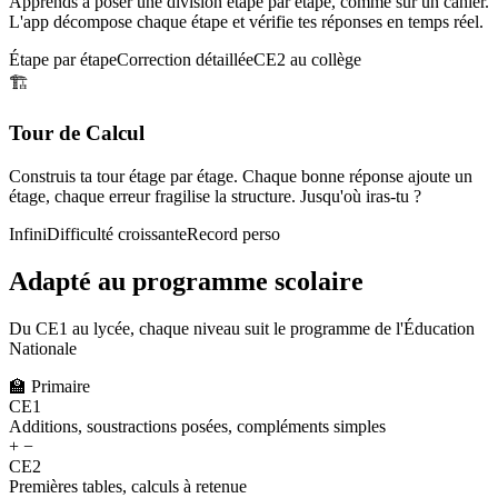
Apprends à poser une division étape par étape, comme sur un cahier.
L'app décompose chaque étape et vérifie tes réponses en temps réel.
Étape par étape
Correction détaillée
CE2 au collège
🏗️
Tour de Calcul
Construis ta tour étage par étage. Chaque bonne réponse ajoute un
étage, chaque erreur fragilise la structure. Jusqu'où iras-tu ?
Infini
Difficulté croissante
Record perso
Adapté au programme scolaire
Du CE1 au lycée, chaque niveau suit le programme de l'Éducation
Nationale
🏫
Primaire
CE1
Additions, soustractions posées, compléments simples
+ −
CE2
Premières tables, calculs à retenue