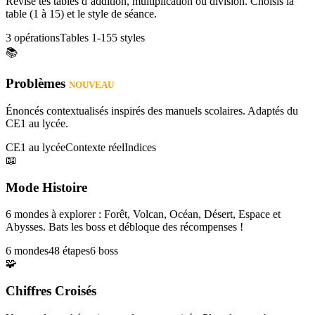
Révise tes tables d’addition, multiplication ou division. Choisis la
table (1 à 15) et le style de séance.
3 opérations
Tables 1-15
5 styles
📚
Problèmes
NOUVEAU
Énoncés contextualisés inspirés des manuels scolaires. Adaptés du
CE1 au lycée.
CE1 au lycée
Contexte réel
Indices
📖
Mode Histoire
6 mondes à explorer : Forêt, Volcan, Océan, Désert, Espace et
Abysses. Bats les boss et débloque des récompenses !
6 mondes
48 étapes
6 boss
🧩
Chiffres Croisés