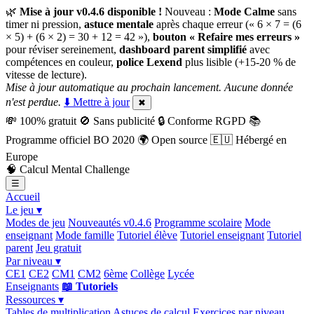
🌿
Mise à jour v0.4.6 disponible !
Nouveau :
Mode Calme
sans
timer ni pression,
astuce mentale
après chaque erreur (« 6 × 7 = (6
× 5) + (6 × 2) = 30 + 12 = 42 »),
bouton « Refaire mes erreurs »
pour réviser sereinement,
dashboard parent simplifié
avec
compétences en couleur,
police Lexend
plus lisible (+15-20 % de
vitesse de lecture).
Mise à jour automatique au prochain lancement. Aucune donnée
n'est perdue.
⬇️ Mettre à jour
✖
💸
100% gratuit
🚫
Sans publicité
🔒
Conforme RGPD
📚
Programme officiel BO 2020
🌍
Open source
🇪🇺
Hébergé en
Europe
🧠
Calcul Mental Challenge
☰
Accueil
Le jeu ▾
Modes de jeu
Nouveautés v0.4.6
Programme scolaire
Mode
enseignant
Mode famille
Tutoriel élève
Tutoriel enseignant
Tutoriel
parent
Jeu gratuit
Par niveau ▾
CE1
CE2
CM1
CM2
6ème
Collège
Lycée
Enseignants
📖 Tutoriels
Ressources ▾
Tables de multiplication
Astuces de calcul
Exercices par niveau