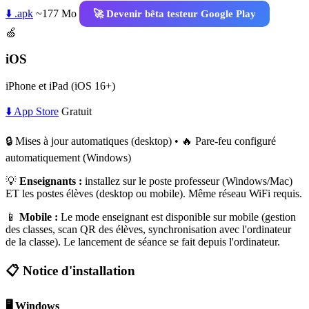
⬇️ .apk
~177 Mo
🚀 Devenir bêta testeur Google Play
🍏
iOS
iPhone et iPad (iOS 16+)
⬇️ App Store
Gratuit
🔒 Mises à jour automatiques (desktop) • 🔥 Pare-feu configuré
automatiquement (Windows)
💡
Enseignants :
installez sur le poste professeur (Windows/Mac)
ET les postes élèves (desktop ou mobile). Même réseau WiFi requis.
📱
Mobile :
Le mode enseignant est disponible sur mobile (gestion
des classes, scan QR des élèves, synchronisation avec l'ordinateur
de la classe). Le lancement de séance se fait depuis l'ordinateur.
📋 Notice d'installation
🖥️ Windows