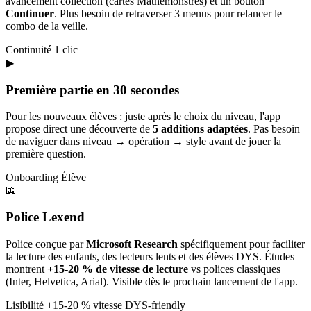
avancement collection (cartes Mathémonstres) et un bouton
Continuer
. Plus besoin de retraverser 3 menus pour relancer le
combo de la veille.
Continuité
1 clic
▶
Première partie en 30 secondes
Pour les nouveaux élèves : juste après le choix du niveau, l'app
propose direct une découverte de
5 additions adaptées
. Pas besoin
de naviguer dans niveau → opération → style avant de jouer la
première question.
Onboarding
Élève
📖
Police Lexend
Police conçue par
Microsoft Research
spécifiquement pour faciliter
la lecture des enfants, des lecteurs lents et des élèves DYS. Études
montrent
+15-20 % de vitesse de lecture
vs polices classiques
(Inter, Helvetica, Arial). Visible dès le prochain lancement de l'app.
Lisibilité
+15-20 % vitesse
DYS-friendly