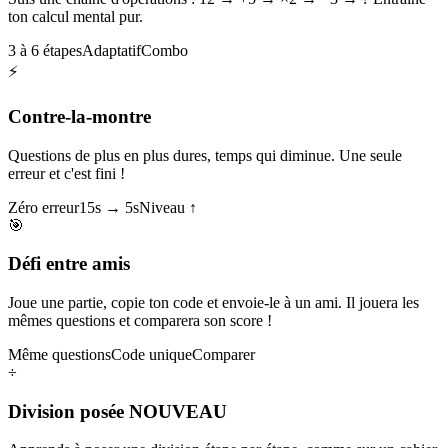
ton calcul mental pur.
3 à 6 étapes
Adaptatif
Combo
⚡
Contre-la-montre
Questions de plus en plus dures, temps qui diminue. Une seule
erreur et c'est fini !
Zéro erreur
15s → 5s
Niveau ↑
🎯
Défi entre amis
Joue une partie, copie ton code et envoie-le à un ami. Il jouera les
mêmes questions et comparera son score !
Même questions
Code unique
Comparer
÷
Division posée
NOUVEAU