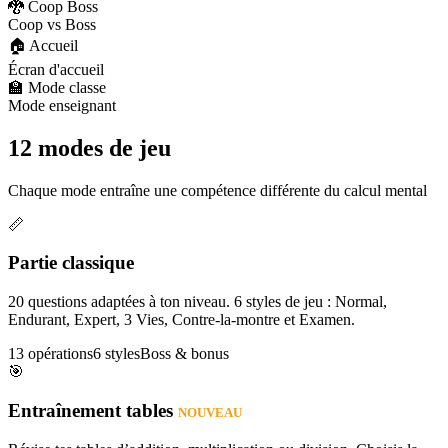
🐉 Coop Boss
Coop vs Boss
🏠 Accueil
Écran d'accueil
🏫 Mode classe
Mode enseignant
12 modes de jeu
Chaque mode entraîne une compétence différente du calcul mental
📏
Partie classique
20 questions adaptées à ton niveau. 6 styles de jeu : Normal,
Endurant, Expert, 3 Vies, Contre-la-montre et Examen.
13 opérations
6 styles
Boss & bonus
🎯
Entraînement tables
NOUVEAU