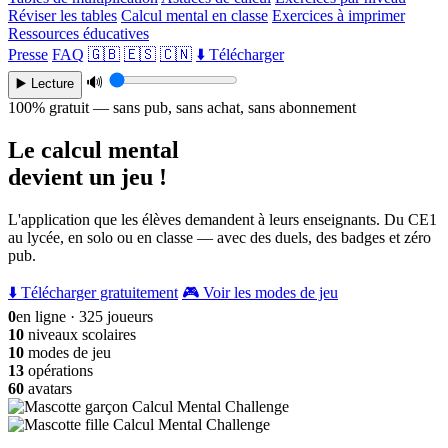
Réviser les tables
Calcul mental en classe
Exercices à imprimer
Ressources éducatives
Presse
FAQ
🇬🇧
🇪🇸
🇨🇳
⬇️ Télécharger
🔊
▶️ Lecture
100% gratuit — sans pub, sans achat, sans abonnement
Le calcul mental
devient un jeu !
L'application que les élèves demandent à leurs enseignants. Du CE1
au lycée, en solo ou en classe — avec des duels, des badges et zéro
pub.
⬇️ Télécharger gratuitement
🎮 Voir les modes de jeu
0
en ligne · 325 joueurs
10
niveaux scolaires
10
modes de jeu
13
opérations
60
avatars