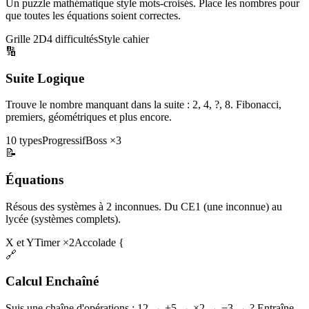
Un puzzle mathématique style mots-croisés. Place les nombres pour
que toutes les équations soient correctes.
Grille 2D
4 difficultés
Style cahier
🔢
Suite Logique
Trouve le nombre manquant dans la suite : 2, 4, ?, 8. Fibonacci,
premiers, géométriques et plus encore.
10 types
Progressif
Boss ×3
📝
Équations
Résous des systèmes à 2 inconnues. Du CE1 (une inconnue) au
lycée (systèmes complets).
X et Y
Timer ×2
Accolade {
🔗
Calcul Enchaîné
Suis une chaîne d'opérations : 12 → +5 → ×2 → −3 → ? Entraîne