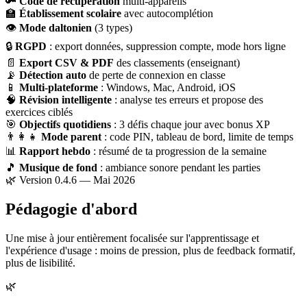
🔑
Code de récupération
multi-appareils
🏫
Établissement scolaire
avec autocomplétion
👁
Mode daltonien
(3 types)
🔒
RGPD
: export données, suppression compte, mode hors ligne
📄
Export CSV & PDF
des classements (enseignant)
📡
Détection auto
de perte de connexion en classe
📱
Multi-plateforme
: Windows, Mac, Android, iOS
🧠
Révision intelligente
: analyse tes erreurs et propose des
exercices ciblés
🎯
Objectifs quotidiens
: 3 défis chaque jour avec bonus XP
👨‍👩‍👧
Mode parent
: code PIN, tableau de bord, limite de temps
📊
Rapport hebdo
: résumé de ta progression de la semaine
🎵
Musique de fond
: ambiance sonore pendant les parties
🌿 Version 0.4.6 — Mai 2026
Pédagogie d'abord
Une mise à jour entièrement focalisée sur l'apprentissage et
l'expérience d'usage : moins de pression, plus de feedback formatif,
plus de lisibilité.
🌿