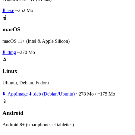
⬇️ .exe
~252 Mo
🍎
macOS
macOS 11+ (Intel & Apple Silicon)
⬇️ .dmg
~270 Mo
🐧
Linux
Ubuntu, Debian, Fedora
⬇️ .AppImage
⬇️ .deb (Debian/Ubuntu)
~278 Mo / ~175 Mo
📱
Android
Android 8+ (smartphones et tablettes)