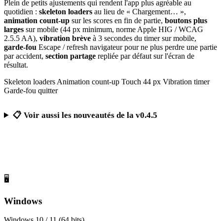
Plein de petits ajustements qui rendent l'app plus agréable au
quotidien :
skeleton loaders
au lieu de « Chargement… »,
animation count-up
sur les scores en fin de partie,
boutons plus
larges
sur mobile (44 px minimum, norme Apple HIG / WCAG
2.5.5 AA),
vibration brève
à 3 secondes du timer sur mobile,
garde-fou
Escape / refresh navigateur pour ne plus perdre une partie
par accident,
section partage
repliée par défaut sur l'écran de
résultat.
Skeleton loaders
Animation count-up
Touch 44 px
Vibration timer
Garde-fou quitter
📋 Voir aussi les nouveautés de la v0.4.5
Télécharger Calcul Mental Challenge
Gratuit, sans publicité, sans compte obligatoire
🖥️
Windows
Windows 10 / 11 (64 bits)