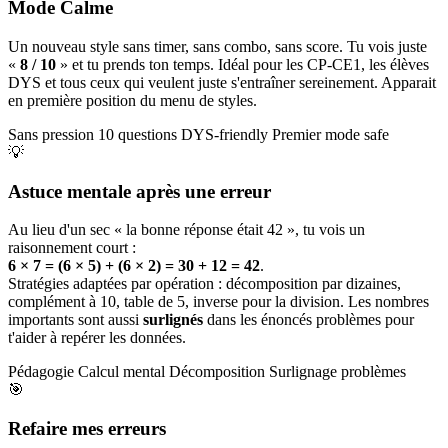
Mode Calme
Un nouveau style sans timer, sans combo, sans score. Tu vois juste
«
8 / 10
» et tu prends ton temps. Idéal pour les CP-CE1, les élèves
DYS et tous ceux qui veulent juste s'entraîner sereinement. Apparait
en première position du menu de styles.
Sans pression
10 questions
DYS-friendly
Premier mode safe
💡
Astuce mentale après une erreur
Au lieu d'un sec « la bonne réponse était 42 », tu vois un
raisonnement court :
6 × 7 = (6 × 5) + (6 × 2) = 30 + 12 = 42
.
Stratégies adaptées par opération : décomposition par dizaines,
complément à 10, table de 5, inverse pour la division. Les nombres
importants sont aussi
surlignés
dans les énoncés problèmes pour
t'aider à repérer les données.
Pédagogie
Calcul mental
Décomposition
Surlignage problèmes
🎯
Refaire mes erreurs