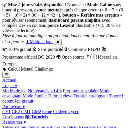
🌿
Mise à jour v0.4.6 disponible !
Nouveau :
Mode Calme
sans
timer ni pression,
astuce mentale
après chaque erreur (« 6 × 7 = (6
× 5) + (6 × 2) = 30 + 12 = 42 »),
bouton « Refaire mes erreurs »
pour réviser sereinement,
dashboard parent simplifié
avec
compétences en couleur,
police Lexend
plus lisible (+15-20 % de
vitesse de lecture).
Mise à jour automatique au prochain lancement. Aucune donnée
n'est perdue.
⬇️ Mettre à jour
✖
💸
100% gratuit
🚫
Sans publicité
🔒
Conforme RGPD
📚
Programme officiel BO 2020
🌍
Open source
🇪🇺
Hébergé en
Europe
🧠
Calcul Mental Challenge
☰
Accueil
Le jeu ▾
Modes de jeu
Nouveautés v0.4.6
Programme scolaire
Mode
enseignant
Mode famille
Tutoriel élève
Tutoriel enseignant
Tutoriel
parent
Jeu gratuit
Par niveau ▾
CE1
CE2
CM1
CM2
6ème
Collège
Lycée
Enseignants
📖 Tutoriels
Ressources ▾
Tables de multiplication
Astuces de calcul
Exercices par niveau