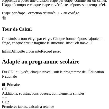
Apprends à poser une division étape par étape, comme sur un cahier.
L'app décompose chaque étape et vérifie tes réponses en temps réel.
Étape par étape
Correction détaillée
CE2 au collège
🏗️
Tour de Calcul
Construis ta tour étage par étage. Chaque bonne réponse ajoute un
étage, chaque erreur fragilise la structure. Jusqu'où iras-tu ?
Infini
Difficulté croissante
Record perso
Adapté au programme scolaire
Du CE1 au lycée, chaque niveau suit le programme de l'Éducation
Nationale
🏫
Primaire
CE1
Additions, soustractions posées, compléments simples
+ −
CE2
Premières tables, calculs à retenue