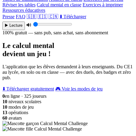
Réviser les tables
Calcul mental en classe
Exercices à imprimer
Ressources éducatives
Presse
FAQ
🇬🇧
🇪🇸
🇨🇳
⬇️ Télécharger
🔊
▶️ Lecture
100% gratuit — sans pub, sans achat, sans abonnement
Le calcul mental
devient un jeu !
L'application que les élèves demandent à leurs enseignants. Du CE1
au lycée, en solo ou en classe — avec des duels, des badges et zéro
pub.
⬇️ Télécharger gratuitement
🎮 Voir les modes de jeu
0
en ligne · 325 joueurs
10
niveaux scolaires
10
modes de jeu
13
opérations
60
avatars