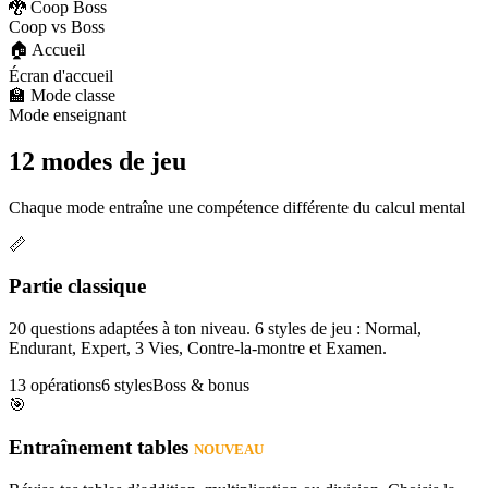
🐉 Coop Boss
Coop vs Boss
🏠 Accueil
Écran d'accueil
🏫 Mode classe
Mode enseignant
12 modes de jeu
Chaque mode entraîne une compétence différente du calcul mental
📏
Partie classique
20 questions adaptées à ton niveau. 6 styles de jeu : Normal,
Endurant, Expert, 3 Vies, Contre-la-montre et Examen.
13 opérations
6 styles
Boss & bonus
🎯
Entraînement tables
NOUVEAU