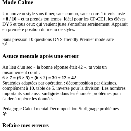
Mode Calme
Un nouveau style sans timer, sans combo, sans score. Tu vois juste
«
8 / 10
» et tu prends ton temps. Idéal pour les CP-CE1, les élèves
DYS et tous ceux qui veulent juste s'entraîner sereinement. Apparait
en première position du menu de styles.
Sans pression
10 questions
DYS-friendly
Premier mode safe
💡
Astuce mentale après une erreur
Au lieu d'un sec « la bonne réponse était 42 », tu vois un
raisonnement court :
6 × 7 = (6 × 5) + (6 × 2) = 30 + 12 = 42
.
Stratégies adaptées par opération : décomposition par dizaines,
complément à 10, table de 5, inverse pour la division. Les nombres
importants sont aussi
surlignés
dans les énoncés problèmes pour
t'aider à repérer les données.
Pédagogie
Calcul mental
Décomposition
Surlignage problèmes
🎯
Refaire mes erreurs