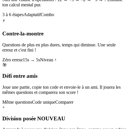
ton calcul mental pur.
3 à 6 étapes
Adaptatif
Combo
⚡
Contre-la-montre
Questions de plus en plus dures, temps qui diminue. Une seule
erreur et c'est fini !
Zéro erreur
15s → 5s
Niveau ↑
🎯
Défi entre amis
Joue une partie, copie ton code et envoie-le à un ami. Il jouera les
mêmes questions et comparera son score !
Même questions
Code unique
Comparer
÷
Division posée
NOUVEAU