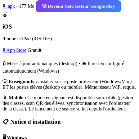
⬇️ .apk
~177 Mo
🚀 Devenir bêta testeur Google Play
🍏
iOS
iPhone et iPad (iOS 16+)
⬇️ App Store
Gratuit
🔒 Mises à jour automatiques (desktop) • 🔥 Pare-feu configuré
automatiquement (Windows)
💡
Enseignants :
installez sur le poste professeur (Windows/Mac)
ET les postes élèves (desktop ou mobile). Même réseau WiFi requis.
📱
Mobile :
Le mode enseignant est disponible sur mobile (gestion
des classes, scan QR des élèves, synchronisation avec l'ordinateur
de la classe). Le lancement de séance se fait depuis l'ordinateur.
📋 Notice d'installation
🖥️ Windows