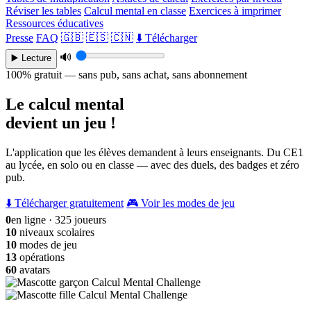
Réviser les tables
Calcul mental en classe
Exercices à imprimer
Ressources éducatives
Presse
FAQ
🇬🇧
🇪🇸
🇨🇳
⬇️ Télécharger
🔊
▶️ Lecture
100% gratuit — sans pub, sans achat, sans abonnement
Le calcul mental
devient un jeu !
L'application que les élèves demandent à leurs enseignants. Du CE1
au lycée, en solo ou en classe — avec des duels, des badges et zéro
pub.
⬇️ Télécharger gratuitement
🎮 Voir les modes de jeu
0
en ligne · 325 joueurs
10
niveaux scolaires
10
modes de jeu
13
opérations
60
avatars