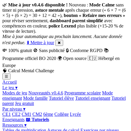
🌿
Mise à jour v0.4.6 disponible !
Nouveau :
Mode Calme
sans
timer ni pression,
astuce mentale
après chaque erreur (« 6 × 7 = (6
× 5) + (6 × 2) = 30 + 12 = 42 »),
bouton « Refaire mes erreurs »
pour réviser sereinement,
dashboard parent simplifié
avec
compétences en couleur,
police Lexend
plus lisible (+15-20 % de
vitesse de lecture).
Mise à jour automatique au prochain lancement. Aucune donnée
n'est perdue.
⬇️ Mettre à jour
✖
💸
100% gratuit
🚫
Sans publicité
🔒
Conforme RGPD
📚
Programme officiel BO 2020
🌍
Open source
🇪🇺
Hébergé en
Europe
🧠
Calcul Mental Challenge
☰
Accueil
Le jeu ▾
Modes de jeu
Nouveautés v0.4.6
Programme scolaire
Mode
enseignant
Mode famille
Tutoriel élève
Tutoriel enseignant
Tutoriel
parent
Jeu gratuit
Par niveau ▾
CE1
CE2
CM1
CM2
6ème
Collège
Lycée
Enseignants
📖 Tutoriels
Ressources ▾
Tables de multiplication
Astuces de calcul
Exercices par niveau