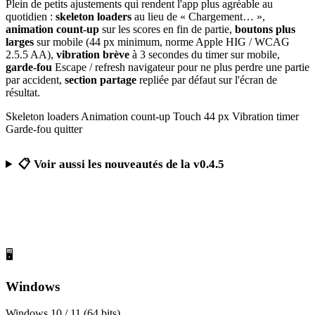
Plein de petits ajustements qui rendent l'app plus agréable au
quotidien :
skeleton loaders
au lieu de « Chargement… »,
animation count-up
sur les scores en fin de partie,
boutons plus
larges
sur mobile (44 px minimum, norme Apple HIG / WCAG
2.5.5 AA),
vibration brève
à 3 secondes du timer sur mobile,
garde-fou
Escape / refresh navigateur pour ne plus perdre une partie
par accident,
section partage
repliée par défaut sur l'écran de
résultat.
Skeleton loaders
Animation count-up
Touch 44 px
Vibration timer
Garde-fou quitter
📋 Voir aussi les nouveautés de la v0.4.5
Télécharger Calcul Mental Challenge
Gratuit, sans publicité, sans compte obligatoire
🖥️
Windows
Windows 10 / 11 (64 bits)