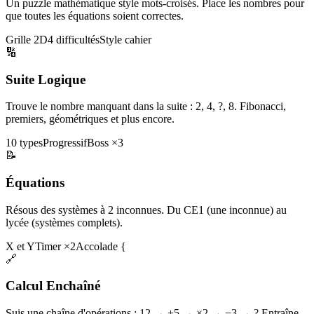
Un puzzle mathématique style mots-croisés. Place les nombres pour
que toutes les équations soient correctes.
Grille 2D
4 difficultés
Style cahier
🔢
Suite Logique
Trouve le nombre manquant dans la suite : 2, 4, ?, 8. Fibonacci,
premiers, géométriques et plus encore.
10 types
Progressif
Boss ×3
📝
Équations
Résous des systèmes à 2 inconnues. Du CE1 (une inconnue) au
lycée (systèmes complets).
X et Y
Timer ×2
Accolade {
🔗
Calcul Enchaîné
Suis une chaîne d'opérations : 12 → +5 → ×2 → −3 → ? Entraîne