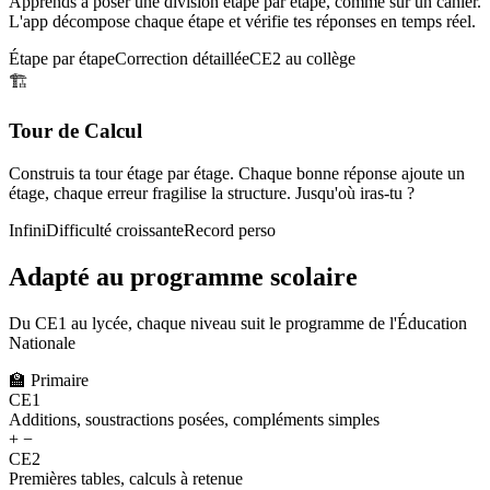
Apprends à poser une division étape par étape, comme sur un cahier.
L'app décompose chaque étape et vérifie tes réponses en temps réel.
Étape par étape
Correction détaillée
CE2 au collège
🏗️
Tour de Calcul
Construis ta tour étage par étage. Chaque bonne réponse ajoute un
étage, chaque erreur fragilise la structure. Jusqu'où iras-tu ?
Infini
Difficulté croissante
Record perso
Adapté au programme scolaire
Du CE1 au lycée, chaque niveau suit le programme de l'Éducation
Nationale
🏫
Primaire
CE1
Additions, soustractions posées, compléments simples
+ −
CE2
Premières tables, calculs à retenue