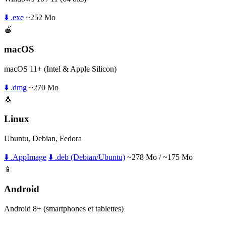
⬇️ .exe
~252 Mo
🍎
macOS
macOS 11+ (Intel & Apple Silicon)
⬇️ .dmg
~270 Mo
🐧
Linux
Ubuntu, Debian, Fedora
⬇️ .AppImage
⬇️ .deb (Debian/Ubuntu)
~278 Mo / ~175 Mo
📱
Android
Android 8+ (smartphones et tablettes)