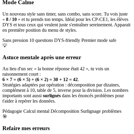
Mode Calme
Un nouveau style sans timer, sans combo, sans score. Tu vois juste
«
8 / 10
» et tu prends ton temps. Idéal pour les CP-CE1, les élèves
DYS et tous ceux qui veulent juste s'entraîner sereinement. Apparait
en première position du menu de styles.
Sans pression
10 questions
DYS-friendly
Premier mode safe
💡
Astuce mentale après une erreur
Au lieu d'un sec « la bonne réponse était 42 », tu vois un
raisonnement court :
6 × 7 = (6 × 5) + (6 × 2) = 30 + 12 = 42
.
Stratégies adaptées par opération : décomposition par dizaines,
complément à 10, table de 5, inverse pour la division. Les nombres
importants sont aussi
surlignés
dans les énoncés problèmes pour
t'aider à repérer les données.
Pédagogie
Calcul mental
Décomposition
Surlignage problèmes
🎯
Refaire mes erreurs