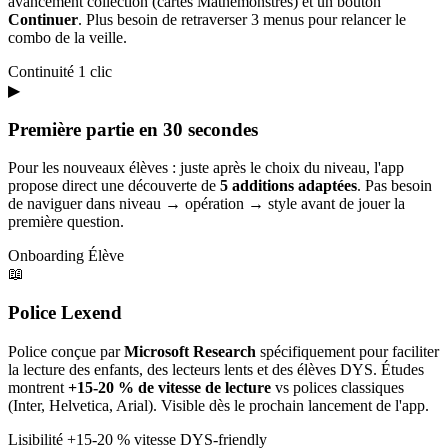
avancement collection (cartes Mathémonstres) et un bouton
Continuer
. Plus besoin de retraverser 3 menus pour relancer le
combo de la veille.
Continuité
1 clic
▶
Première partie en 30 secondes
Pour les nouveaux élèves : juste après le choix du niveau, l'app
propose direct une découverte de
5 additions adaptées
. Pas besoin
de naviguer dans niveau → opération → style avant de jouer la
première question.
Onboarding
Élève
📖
Police Lexend
Police conçue par
Microsoft Research
spécifiquement pour faciliter
la lecture des enfants, des lecteurs lents et des élèves DYS. Études
montrent
+15-20 % de vitesse de lecture
vs polices classiques
(Inter, Helvetica, Arial). Visible dès le prochain lancement de l'app.
Lisibilité
+15-20 % vitesse
DYS-friendly