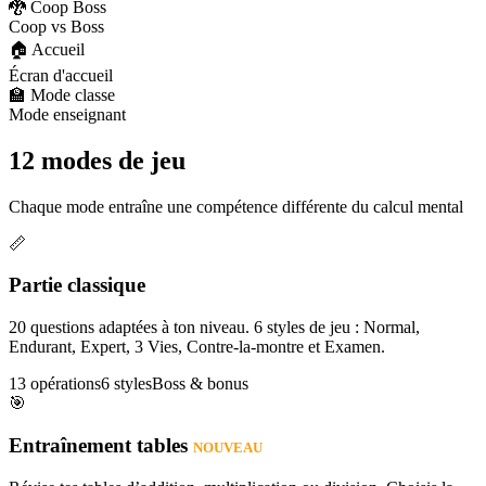
🐉 Coop Boss
Coop vs Boss
🏠 Accueil
Écran d'accueil
🏫 Mode classe
Mode enseignant
12 modes de jeu
Chaque mode entraîne une compétence différente du calcul mental
📏
Partie classique
20 questions adaptées à ton niveau. 6 styles de jeu : Normal,
Endurant, Expert, 3 Vies, Contre-la-montre et Examen.
13 opérations
6 styles
Boss & bonus
🎯
Entraînement tables
NOUVEAU