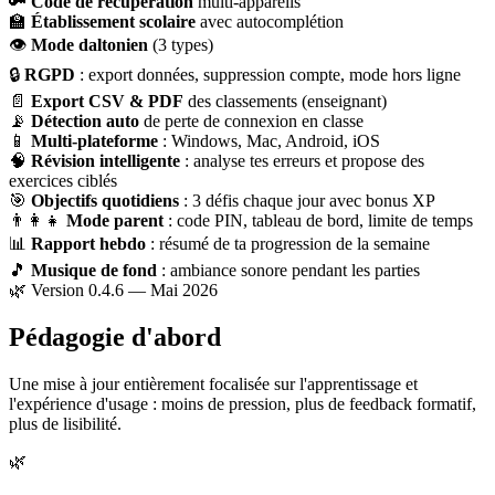
🔑
Code de récupération
multi-appareils
🏫
Établissement scolaire
avec autocomplétion
👁
Mode daltonien
(3 types)
🔒
RGPD
: export données, suppression compte, mode hors ligne
📄
Export CSV & PDF
des classements (enseignant)
📡
Détection auto
de perte de connexion en classe
📱
Multi-plateforme
: Windows, Mac, Android, iOS
🧠
Révision intelligente
: analyse tes erreurs et propose des
exercices ciblés
🎯
Objectifs quotidiens
: 3 défis chaque jour avec bonus XP
👨‍👩‍👧
Mode parent
: code PIN, tableau de bord, limite de temps
📊
Rapport hebdo
: résumé de ta progression de la semaine
🎵
Musique de fond
: ambiance sonore pendant les parties
🌿 Version 0.4.6 — Mai 2026
Pédagogie d'abord
Une mise à jour entièrement focalisée sur l'apprentissage et
l'expérience d'usage : moins de pression, plus de feedback formatif,
plus de lisibilité.
🌿