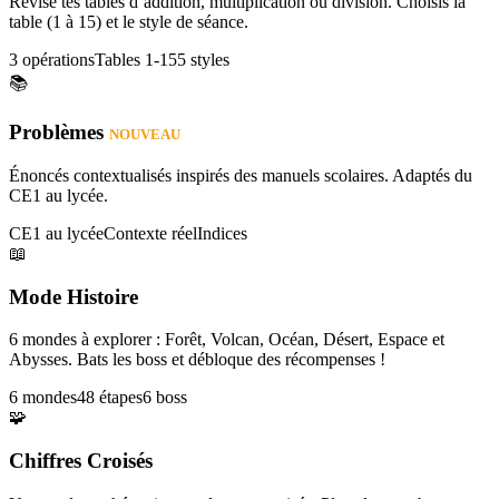
Révise tes tables d’addition, multiplication ou division. Choisis la
table (1 à 15) et le style de séance.
3 opérations
Tables 1-15
5 styles
📚
Problèmes
NOUVEAU
Énoncés contextualisés inspirés des manuels scolaires. Adaptés du
CE1 au lycée.
CE1 au lycée
Contexte réel
Indices
📖
Mode Histoire
6 mondes à explorer : Forêt, Volcan, Océan, Désert, Espace et
Abysses. Bats les boss et débloque des récompenses !
6 mondes
48 étapes
6 boss
🧩
Chiffres Croisés