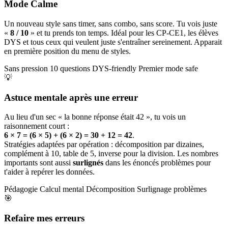
Mode Calme
Un nouveau style sans timer, sans combo, sans score. Tu vois juste
«
8 / 10
» et tu prends ton temps. Idéal pour les CP-CE1, les élèves
DYS et tous ceux qui veulent juste s'entraîner sereinement. Apparait
en première position du menu de styles.
Sans pression
10 questions
DYS-friendly
Premier mode safe
💡
Astuce mentale après une erreur
Au lieu d'un sec « la bonne réponse était 42 », tu vois un
raisonnement court :
6 × 7 = (6 × 5) + (6 × 2) = 30 + 12 = 42
.
Stratégies adaptées par opération : décomposition par dizaines,
complément à 10, table de 5, inverse pour la division. Les nombres
importants sont aussi
surlignés
dans les énoncés problèmes pour
t'aider à repérer les données.
Pédagogie
Calcul mental
Décomposition
Surlignage problèmes
🎯
Refaire mes erreurs