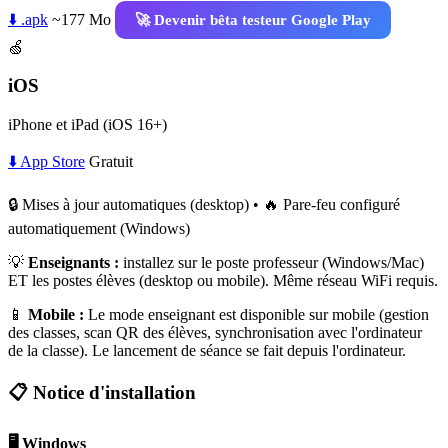
⬇️ .apk
~177 Mo
🚀 Devenir bêta testeur Google Play
🍏
iOS
iPhone et iPad (iOS 16+)
⬇️ App Store
Gratuit
🔒 Mises à jour automatiques (desktop) • 🔥 Pare-feu configuré
automatiquement (Windows)
💡
Enseignants :
installez sur le poste professeur (Windows/Mac)
ET les postes élèves (desktop ou mobile). Même réseau WiFi requis.
📱
Mobile :
Le mode enseignant est disponible sur mobile (gestion
des classes, scan QR des élèves, synchronisation avec l'ordinateur
de la classe). Le lancement de séance se fait depuis l'ordinateur.
📋 Notice d'installation
🖥️ Windows