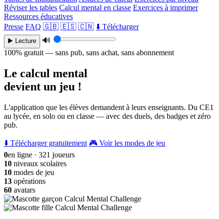
Réviser les tables
Calcul mental en classe
Exercices à imprimer
Ressources éducatives
Presse
FAQ
🇬🇧
🇪🇸
🇨🇳
⬇️ Télécharger
🔊
▶️ Lecture
100% gratuit — sans pub, sans achat, sans abonnement
Le calcul mental
devient un jeu !
L'application que les élèves demandent à leurs enseignants. Du CE1
au lycée, en solo ou en classe — avec des duels, des badges et zéro
pub.
⬇️ Télécharger gratuitement
🎮 Voir les modes de jeu
0
en ligne · 321 joueurs
10
niveaux scolaires
10
modes de jeu
13
opérations
60
avatars