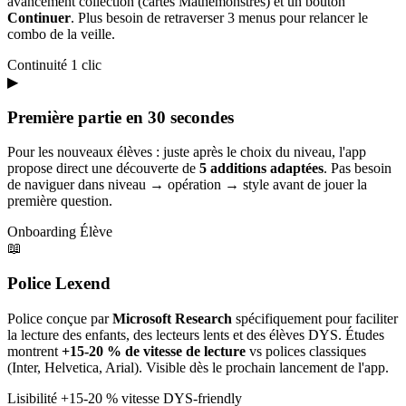
avancement collection (cartes Mathémonstres) et un bouton
Continuer
. Plus besoin de retraverser 3 menus pour relancer le
combo de la veille.
Continuité
1 clic
▶
Première partie en 30 secondes
Pour les nouveaux élèves : juste après le choix du niveau, l'app
propose direct une découverte de
5 additions adaptées
. Pas besoin
de naviguer dans niveau → opération → style avant de jouer la
première question.
Onboarding
Élève
📖
Police Lexend
Police conçue par
Microsoft Research
spécifiquement pour faciliter
la lecture des enfants, des lecteurs lents et des élèves DYS. Études
montrent
+15-20 % de vitesse de lecture
vs polices classiques
(Inter, Helvetica, Arial). Visible dès le prochain lancement de l'app.
Lisibilité
+15-20 % vitesse
DYS-friendly