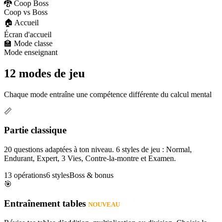
🐉 Coop Boss
Coop vs Boss
🏠 Accueil
Écran d'accueil
🏫 Mode classe
Mode enseignant
12 modes de jeu
Chaque mode entraîne une compétence différente du calcul mental
📏
Partie classique
20 questions adaptées à ton niveau. 6 styles de jeu : Normal,
Endurant, Expert, 3 Vies, Contre-la-montre et Examen.
13 opérations
6 styles
Boss & bonus
🎯
Entraînement tables
NOUVEAU