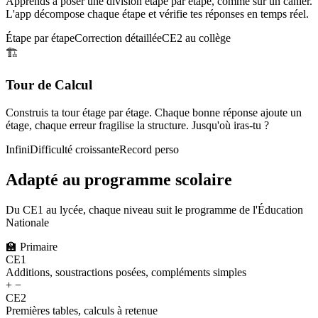
Apprends à poser une division étape par étape, comme sur un cahier.
L'app décompose chaque étape et vérifie tes réponses en temps réel.
Étape par étape
Correction détaillée
CE2 au collège
🏗️
Tour de Calcul
Construis ta tour étage par étage. Chaque bonne réponse ajoute un
étage, chaque erreur fragilise la structure. Jusqu'où iras-tu ?
Infini
Difficulté croissante
Record perso
Adapté au programme scolaire
Du CE1 au lycée, chaque niveau suit le programme de l'Éducation
Nationale
🏫
Primaire
CE1
Additions, soustractions posées, compléments simples
+ −
CE2
Premières tables, calculs à retenue