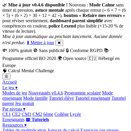
🌿
Mise à jour v0.4.6 disponible !
Nouveau :
Mode Calme
sans
timer ni pression,
astuce mentale
après chaque erreur (« 6 × 7 = (6
× 5) + (6 × 2) = 30 + 12 = 42 »),
bouton « Refaire mes erreurs »
pour réviser sereinement,
dashboard parent simplifié
avec
compétences en couleur,
police Lexend
plus lisible (+15-20 % de
vitesse de lecture).
Mise à jour automatique au prochain lancement. Aucune donnée
n'est perdue.
⬇️ Mettre à jour
✖
💸
100% gratuit
🚫
Sans publicité
🔒
Conforme RGPD
📚
Programme officiel BO 2020
🌍
Open source
🇪🇺
Hébergé en
Europe
🧠
Calcul Mental Challenge
☰
Accueil
Le jeu ▾
Modes de jeu
Nouveautés v0.4.6
Programme scolaire
Mode
enseignant
Mode famille
Tutoriel élève
Tutoriel enseignant
Tutoriel
parent
Jeu gratuit
Par niveau ▾
CE1
CE2
CM1
CM2
6ème
Collège
Lycée
Enseignants
📖 Tutoriels
Ressources ▾
Tables de multiplication
Astuces de calcul
Exercices par niveau