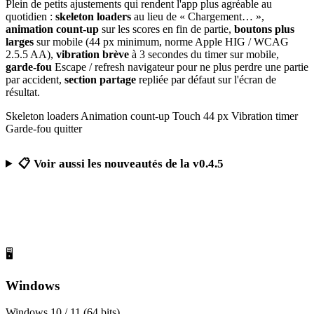
Plein de petits ajustements qui rendent l'app plus agréable au
quotidien :
skeleton loaders
au lieu de « Chargement… »,
animation count-up
sur les scores en fin de partie,
boutons plus
larges
sur mobile (44 px minimum, norme Apple HIG / WCAG
2.5.5 AA),
vibration brève
à 3 secondes du timer sur mobile,
garde-fou
Escape / refresh navigateur pour ne plus perdre une partie
par accident,
section partage
repliée par défaut sur l'écran de
résultat.
Skeleton loaders
Animation count-up
Touch 44 px
Vibration timer
Garde-fou quitter
📋 Voir aussi les nouveautés de la v0.4.5
Télécharger Calcul Mental Challenge
Gratuit, sans publicité, sans compte obligatoire
🖥️
Windows
Windows 10 / 11 (64 bits)