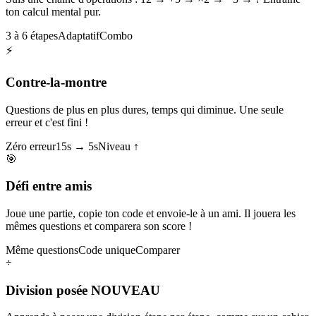
ton calcul mental pur.
3 à 6 étapes
Adaptatif
Combo
⚡
Contre-la-montre
Questions de plus en plus dures, temps qui diminue. Une seule
erreur et c'est fini !
Zéro erreur
15s → 5s
Niveau ↑
🎯
Défi entre amis
Joue une partie, copie ton code et envoie-le à un ami. Il jouera les
mêmes questions et comparera son score !
Même questions
Code unique
Comparer
÷
Division posée
NOUVEAU