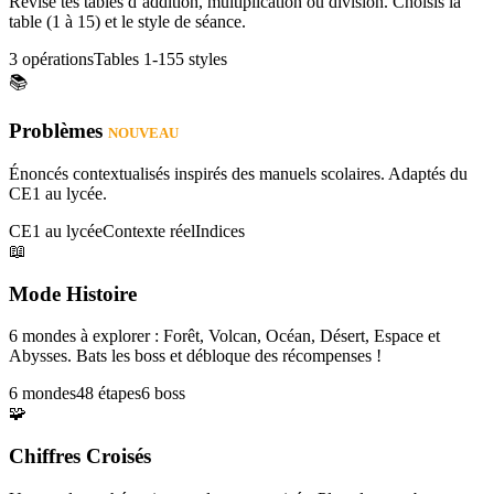
Révise tes tables d’addition, multiplication ou division. Choisis la
table (1 à 15) et le style de séance.
3 opérations
Tables 1-15
5 styles
📚
Problèmes
NOUVEAU
Énoncés contextualisés inspirés des manuels scolaires. Adaptés du
CE1 au lycée.
CE1 au lycée
Contexte réel
Indices
📖
Mode Histoire
6 mondes à explorer : Forêt, Volcan, Océan, Désert, Espace et
Abysses. Bats les boss et débloque des récompenses !
6 mondes
48 étapes
6 boss
🧩
Chiffres Croisés