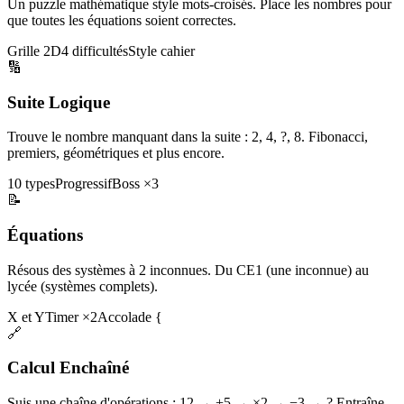
Un puzzle mathématique style mots-croisés. Place les nombres pour
que toutes les équations soient correctes.
Grille 2D
4 difficultés
Style cahier
🔢
Suite Logique
Trouve le nombre manquant dans la suite : 2, 4, ?, 8. Fibonacci,
premiers, géométriques et plus encore.
10 types
Progressif
Boss ×3
📝
Équations
Résous des systèmes à 2 inconnues. Du CE1 (une inconnue) au
lycée (systèmes complets).
X et Y
Timer ×2
Accolade {
🔗
Calcul Enchaîné
Suis une chaîne d'opérations : 12 → +5 → ×2 → −3 → ? Entraîne