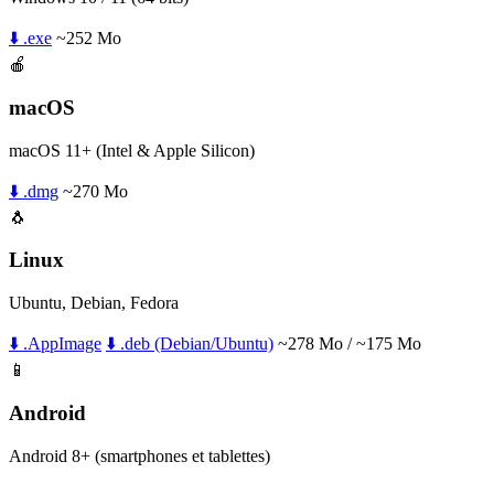
⬇️ .exe
~252 Mo
🍎
macOS
macOS 11+ (Intel & Apple Silicon)
⬇️ .dmg
~270 Mo
🐧
Linux
Ubuntu, Debian, Fedora
⬇️ .AppImage
⬇️ .deb (Debian/Ubuntu)
~278 Mo / ~175 Mo
📱
Android
Android 8+ (smartphones et tablettes)