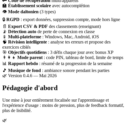
🔑
Code de récupération
multi-appareils
🏫
Établissement scolaire
avec autocomplétion
👁
Mode daltonien
(3 types)
🔒
RGPD
: export données, suppression compte, mode hors ligne
📄
Export CSV & PDF
des classements (enseignant)
📡
Détection auto
de perte de connexion en classe
📱
Multi-plateforme
: Windows, Mac, Android, iOS
🧠
Révision intelligente
: analyse tes erreurs et propose des
exercices ciblés
🎯
Objectifs quotidiens
: 3 défis chaque jour avec bonus XP
👨‍👩‍👧
Mode parent
: code PIN, tableau de bord, limite de temps
📊
Rapport hebdo
: résumé de ta progression de la semaine
🎵
Musique de fond
: ambiance sonore pendant les parties
🌿 Version 0.4.6 — Mai 2026
Pédagogie d'abord
Une mise à jour entièrement focalisée sur l'apprentissage et
l'expérience d'usage : moins de pression, plus de feedback formatif,
plus de lisibilité.
🌿