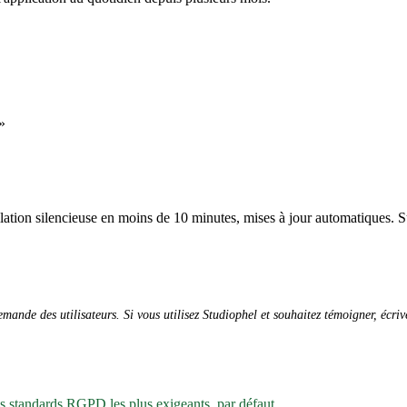
»
allation silencieuse en moins de 10 minutes, mises à jour automatiques. S
ande des utilisateurs. Si vous utilisez Studiophel et souhaitez témoigner, écri
es standards RGPD les plus exigeants, par défaut.