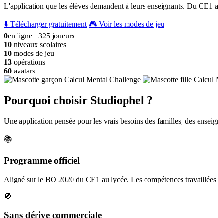
L'application que les élèves demandent à leurs enseignants. Du CE1 a
⬇️ Télécharger gratuitement
🎮 Voir les modes de jeu
0
en ligne · 325 joueurs
10
niveaux scolaires
10
modes de jeu
13
opérations
60
avatars
Pourquoi choisir Studiophel ?
Une application pensée pour les vrais besoins des familles, des enseign
📚
Programme officiel
Aligné sur le BO 2020 du CE1 au lycée. Les compétences travaillées c
🚫
Sans dérive commerciale