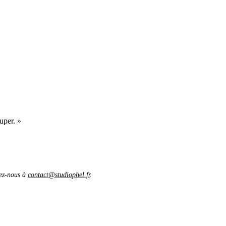
uper. »
vez-nous à
contact@studiophel.fr
.