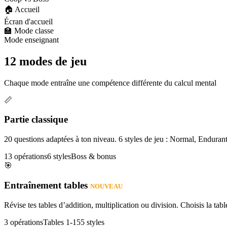
🏠 Accueil
Écran d'accueil
🏫 Mode classe
Mode enseignant
12 modes de jeu
Chaque mode entraîne une compétence différente du calcul mental
📏
Partie classique
20 questions adaptées à ton niveau. 6 styles de jeu : Normal, Enduran
13 opérations
6 styles
Boss & bonus
🎯
Entraînement tables
NOUVEAU
Révise tes tables d’addition, multiplication ou division. Choisis la table
3 opérations
Tables 1-15
5 styles