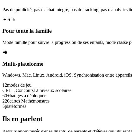
Pas de publicité, pas d'achat intégré, pas de tracking, pas d'analytics tie
👨‍👩‍👧
Pour toute la famille
Mode famille pour suivre la progression de ses enfants, mode classe p
📲
Multi-plateforme
Windows, Mac, Linux, Android, iOS. Synchronisation entre appareils. 
12
modes de jeu
CE1→Concours
12 niveaux scolaires
60+
badges à débloquer
220
cartes Mathémonstres
5
plateformes
Ils en parlent
Retours anonymisés d'enseignants, de parents et d'élèves qui utilisent 