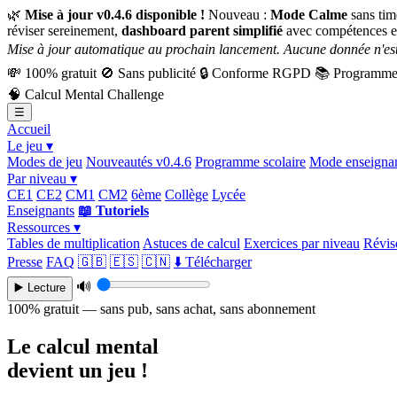
🌿
Mise à jour v0.4.6 disponible !
Nouveau :
Mode Calme
sans tim
réviser sereinement,
dashboard parent simplifié
avec compétences e
Mise à jour automatique au prochain lancement. Aucune donnée n'est
💸
100% gratuit
🚫
Sans publicité
🔒
Conforme RGPD
📚
Programme 
🧠
Calcul Mental Challenge
☰
Accueil
Le jeu ▾
Modes de jeu
Nouveautés v0.4.6
Programme scolaire
Mode enseigna
Par niveau ▾
CE1
CE2
CM1
CM2
6ème
Collège
Lycée
Enseignants
📖 Tutoriels
Ressources ▾
Tables de multiplication
Astuces de calcul
Exercices par niveau
Révise
Presse
FAQ
🇬🇧
🇪🇸
🇨🇳
⬇️ Télécharger
🔊
▶️ Lecture
100% gratuit — sans pub, sans achat, sans abonnement
Le calcul mental
devient un jeu !