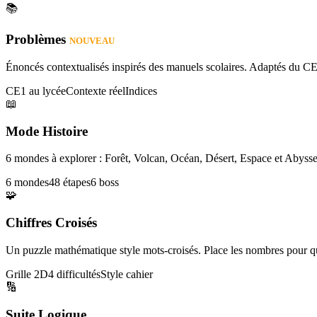
📚
Problèmes
NOUVEAU
Énoncés contextualisés inspirés des manuels scolaires. Adaptés du CE
CE1 au lycée
Contexte réel
Indices
📖
Mode Histoire
6 mondes à explorer : Forêt, Volcan, Océan, Désert, Espace et Abysse
6 mondes
48 étapes
6 boss
🧩
Chiffres Croisés
Un puzzle mathématique style mots-croisés. Place les nombres pour que
Grille 2D
4 difficultés
Style cahier
🔢
Suite Logique