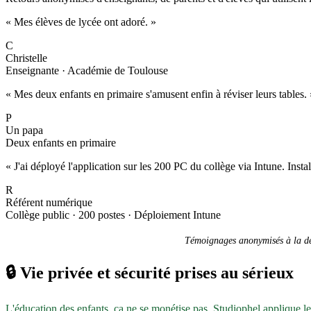
« Mes élèves de lycée ont adoré. »
C
Christelle
Enseignante · Académie de Toulouse
« Mes deux enfants en primaire s'amusent enfin à réviser leurs tables. 
P
Un papa
Deux enfants en primaire
« J'ai déployé l'application sur les 200 PC du collège via Intune. Inst
R
Référent numérique
Collège public · 200 postes · Déploiement Intune
Témoignages anonymisés à la dem
🔒
Vie privée et sécurité prises au sérieux
L'éducation des enfants, ça ne se monétise pas. Studiophel applique l