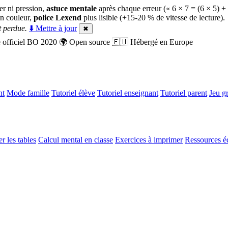
er ni pression,
astuce mentale
après chaque erreur (« 6 × 7 = (6 × 5) +
n couleur,
police Lexend
plus lisible (+15-20 % de vitesse de lecture).
 perdue.
⬇️ Mettre à jour
✖
officiel BO 2020
🌍
Open source
🇪🇺
Hébergé en Europe
nt
Mode famille
Tutoriel élève
Tutoriel enseignant
Tutoriel parent
Jeu gr
r les tables
Calcul mental en classe
Exercices à imprimer
Ressources é