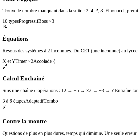
Trouve le nombre manquant dans la suite : 2, 4, ?, 8. Fibonacci, premi
10 types
Progressif
Boss ×3
📝
Équations
Résous des systèmes à 2 inconnues. Du CE1 (une inconnue) au lycée 
X et Y
Timer ×2
Accolade {
🔗
Calcul Enchaîné
Suis une chaîne d'opérations : 12 → +5 → ×2 → −3 → ? Entraîne ton 
3 à 6 étapes
Adaptatif
Combo
⚡
Contre-la-montre
Questions de plus en plus dures, temps qui diminue. Une seule erreur et