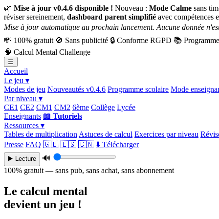
🌿
Mise à jour v0.4.6 disponible !
Nouveau :
Mode Calme
sans tim
réviser sereinement,
dashboard parent simplifié
avec compétences e
Mise à jour automatique au prochain lancement. Aucune donnée n'est
💸
100% gratuit
🚫
Sans publicité
🔒
Conforme RGPD
📚
Programme 
🧠
Calcul Mental Challenge
☰
Accueil
Le jeu ▾
Modes de jeu
Nouveautés v0.4.6
Programme scolaire
Mode enseigna
Par niveau ▾
CE1
CE2
CM1
CM2
6ème
Collège
Lycée
Enseignants
📖 Tutoriels
Ressources ▾
Tables de multiplication
Astuces de calcul
Exercices par niveau
Révise
Presse
FAQ
🇬🇧
🇪🇸
🇨🇳
⬇️ Télécharger
🔊
▶️ Lecture
100% gratuit — sans pub, sans achat, sans abonnement
Le calcul mental
devient un jeu !