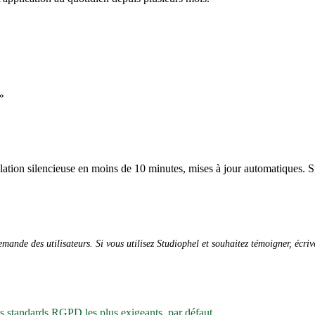
»
allation silencieuse en moins de 10 minutes, mises à jour automatiques. S
ande des utilisateurs. Si vous utilisez Studiophel et souhaitez témoigner, écri
es standards RGPD les plus exigeants, par défaut.