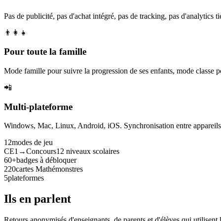
Pas de publicité, pas d'achat intégré, pas de tracking, pas d'analytics tie
👨‍👩‍👧
Pour toute la famille
Mode famille pour suivre la progression de ses enfants, mode classe p
📲
Multi-plateforme
Windows, Mac, Linux, Android, iOS. Synchronisation entre appareils. 
12
modes de jeu
CE1→Concours
12 niveaux scolaires
60+
badges à débloquer
220
cartes Mathémonstres
5
plateformes
Ils en parlent
Retours anonymisés d'enseignants, de parents et d'élèves qui utilisent 