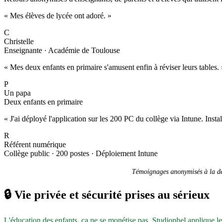
« Mes élèves de lycée ont adoré. »
C
Christelle
Enseignante · Académie de Toulouse
« Mes deux enfants en primaire s'amusent enfin à réviser leurs tables. 
P
Un papa
Deux enfants en primaire
« J'ai déployé l'application sur les 200 PC du collège via Intune. Inst
R
Référent numérique
Collège public · 200 postes · Déploiement Intune
Témoignages anonymisés à la dem
🔒
Vie privée et sécurité prises au sérieux
L'éducation des enfants, ça ne se monétise pas. Studiophel applique l