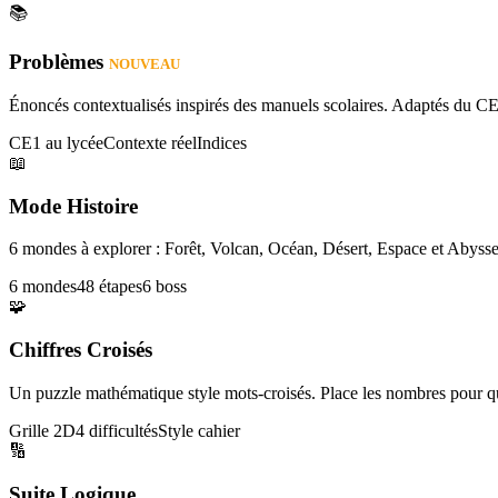
📚
Problèmes
NOUVEAU
Énoncés contextualisés inspirés des manuels scolaires. Adaptés du CE
CE1 au lycée
Contexte réel
Indices
📖
Mode Histoire
6 mondes à explorer : Forêt, Volcan, Océan, Désert, Espace et Abysse
6 mondes
48 étapes
6 boss
🧩
Chiffres Croisés
Un puzzle mathématique style mots-croisés. Place les nombres pour que
Grille 2D
4 difficultés
Style cahier
🔢
Suite Logique