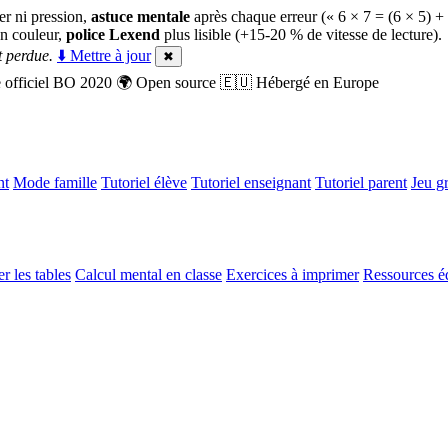
er ni pression,
astuce mentale
après chaque erreur (« 6 × 7 = (6 × 5) +
n couleur,
police Lexend
plus lisible (+15-20 % de vitesse de lecture).
 perdue.
⬇️ Mettre à jour
✖
officiel BO 2020
🌍
Open source
🇪🇺
Hébergé en Europe
nt
Mode famille
Tutoriel élève
Tutoriel enseignant
Tutoriel parent
Jeu gr
r les tables
Calcul mental en classe
Exercices à imprimer
Ressources é