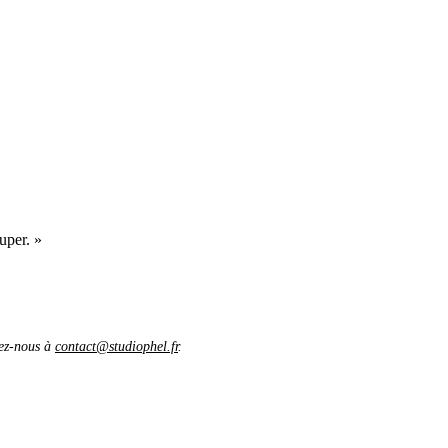
uper. »
vez-nous à
contact@studiophel.fr
.