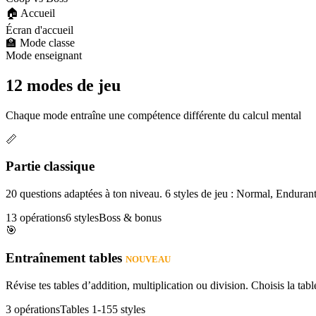
🏠 Accueil
Écran d'accueil
🏫 Mode classe
Mode enseignant
12 modes de jeu
Chaque mode entraîne une compétence différente du calcul mental
📏
Partie classique
20 questions adaptées à ton niveau. 6 styles de jeu : Normal, Enduran
13 opérations
6 styles
Boss & bonus
🎯
Entraînement tables
NOUVEAU
Révise tes tables d’addition, multiplication ou division. Choisis la table
3 opérations
Tables 1-15
5 styles