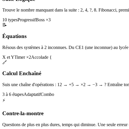
Trouve le nombre manquant dans la suite : 2, 4, ?, 8. Fibonacci, premi
10 types
Progressif
Boss ×3
📝
Équations
Résous des systèmes à 2 inconnues. Du CE1 (une inconnue) au lycée 
X et Y
Timer ×2
Accolade {
🔗
Calcul Enchaîné
Suis une chaîne d'opérations : 12 → +5 → ×2 → −3 → ? Entraîne ton 
3 à 6 étapes
Adaptatif
Combo
⚡
Contre-la-montre
Questions de plus en plus dures, temps qui diminue. Une seule erreur et