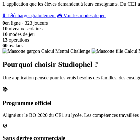
L'application que les élèves demandent à leurs enseignants. Du CE1 a
⬇️ Télécharger gratuitement
🎮 Voir les modes de jeu
0
en ligne · 323 joueurs
10
niveaux scolaires
10
modes de jeu
13
opérations
60
avatars
Pourquoi choisir Studiophel ?
Une application pensée pour les vrais besoins des familles, des enseign
📚
Programme officiel
Aligné sur le BO 2020 du CE1 au lycée. Les compétences travaillées c
🚫
Sans dérive commerciale