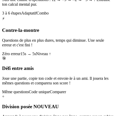
ton calcul mental pur.
3 à 6 étapes
Adaptatif
Combo
⚡
Contre-la-montre
Questions de plus en plus dures, temps qui diminue. Une seule
erreur et c'est fini !
Zéro erreur
15s → 5s
Niveau ↑
🎯
Défi entre amis
Joue une partie, copie ton code et envoie-le à un ami. Il jouera les
mêmes questions et comparera son score !
Même questions
Code unique
Comparer
÷
Division posée
NOUVEAU