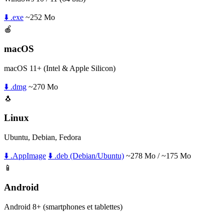
⬇️ .exe
~252 Mo
🍎
macOS
macOS 11+ (Intel & Apple Silicon)
⬇️ .dmg
~270 Mo
🐧
Linux
Ubuntu, Debian, Fedora
⬇️ .AppImage
⬇️ .deb (Debian/Ubuntu)
~278 Mo / ~175 Mo
📱
Android
Android 8+ (smartphones et tablettes)