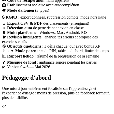
🔑
Code de récupération
multi-appareils
🏫
Établissement scolaire
avec autocomplétion
👁
Mode daltonien
(3 types)
🔒
RGPD
: export données, suppression compte, mode hors ligne
📄
Export CSV & PDF
des classements (enseignant)
📡
Détection auto
de perte de connexion en classe
📱
Multi-plateforme
: Windows, Mac, Android, iOS
🧠
Révision intelligente
: analyse tes erreurs et propose des
exercices ciblés
🎯
Objectifs quotidiens
: 3 défis chaque jour avec bonus XP
👨‍👩‍👧
Mode parent
: code PIN, tableau de bord, limite de temps
📊
Rapport hebdo
: résumé de ta progression de la semaine
🎵
Musique de fond
: ambiance sonore pendant les parties
🌿 Version 0.4.6 — Mai 2026
Pédagogie d'abord
Une mise à jour entièrement focalisée sur l'apprentissage et
l'expérience d'usage : moins de pression, plus de feedback formatif,
plus de lisibilité.
🌿