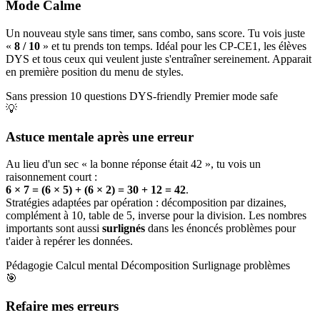
Mode Calme
Un nouveau style sans timer, sans combo, sans score. Tu vois juste
«
8 / 10
» et tu prends ton temps. Idéal pour les CP-CE1, les élèves
DYS et tous ceux qui veulent juste s'entraîner sereinement. Apparait
en première position du menu de styles.
Sans pression
10 questions
DYS-friendly
Premier mode safe
💡
Astuce mentale après une erreur
Au lieu d'un sec « la bonne réponse était 42 », tu vois un
raisonnement court :
6 × 7 = (6 × 5) + (6 × 2) = 30 + 12 = 42
.
Stratégies adaptées par opération : décomposition par dizaines,
complément à 10, table de 5, inverse pour la division. Les nombres
importants sont aussi
surlignés
dans les énoncés problèmes pour
t'aider à repérer les données.
Pédagogie
Calcul mental
Décomposition
Surlignage problèmes
🎯
Refaire mes erreurs