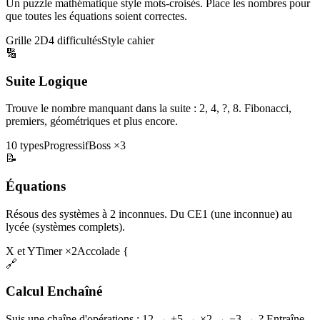
Un puzzle mathématique style mots-croisés. Place les nombres pour
que toutes les équations soient correctes.
Grille 2D
4 difficultés
Style cahier
🔢
Suite Logique
Trouve le nombre manquant dans la suite : 2, 4, ?, 8. Fibonacci,
premiers, géométriques et plus encore.
10 types
Progressif
Boss ×3
📝
Équations
Résous des systèmes à 2 inconnues. Du CE1 (une inconnue) au
lycée (systèmes complets).
X et Y
Timer ×2
Accolade {
🔗
Calcul Enchaîné
Suis une chaîne d'opérations : 12 → +5 → ×2 → −3 → ? Entraîne