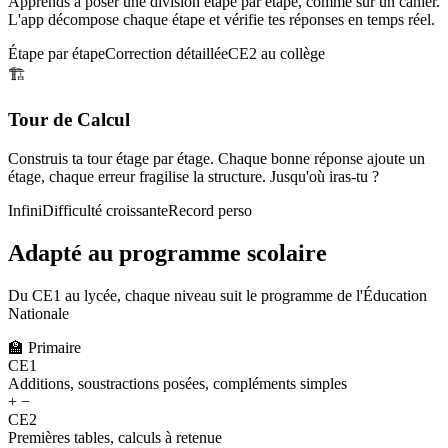
Apprends à poser une division étape par étape, comme sur un cahier.
L'app décompose chaque étape et vérifie tes réponses en temps réel.
Étape par étape
Correction détaillée
CE2 au collège
🏗️
Tour de Calcul
Construis ta tour étage par étage. Chaque bonne réponse ajoute un
étage, chaque erreur fragilise la structure. Jusqu'où iras-tu ?
Infini
Difficulté croissante
Record perso
Adapté au programme scolaire
Du CE1 au lycée, chaque niveau suit le programme de l'Éducation
Nationale
🏫
Primaire
CE1
Additions, soustractions posées, compléments simples
+ −
CE2
Premières tables, calculs à retenue