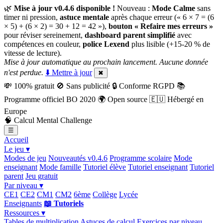
🌿
Mise à jour v0.4.6 disponible !
Nouveau :
Mode Calme
sans
timer ni pression,
astuce mentale
après chaque erreur (« 6 × 7 = (6
× 5) + (6 × 2) = 30 + 12 = 42 »),
bouton « Refaire mes erreurs »
pour réviser sereinement,
dashboard parent simplifié
avec
compétences en couleur,
police Lexend
plus lisible (+15-20 % de
vitesse de lecture).
Mise à jour automatique au prochain lancement. Aucune donnée
n'est perdue.
⬇️ Mettre à jour
✖
💸
100% gratuit
🚫
Sans publicité
🔒
Conforme RGPD
📚
Programme officiel BO 2020
🌍
Open source
🇪🇺
Hébergé en
Europe
🧠
Calcul Mental Challenge
☰
Accueil
Le jeu ▾
Modes de jeu
Nouveautés v0.4.6
Programme scolaire
Mode
enseignant
Mode famille
Tutoriel élève
Tutoriel enseignant
Tutoriel
parent
Jeu gratuit
Par niveau ▾
CE1
CE2
CM1
CM2
6ème
Collège
Lycée
Enseignants
📖 Tutoriels
Ressources ▾
Tables de multiplication
Astuces de calcul
Exercices par niveau