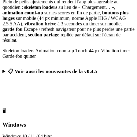
Plein de petits ajustements qui rendent l'app plus agréable au
quotidien :
skeleton loaders
au lieu de « Chargement… »,
animation count-up
sur les scores en fin de partie,
boutons plus
larges
sur mobile (44 px minimum, norme Apple HIG / WCAG
2.5.5 AA),
vibration brève
à 3 secondes du timer sur mobile,
garde-fou
Escape / refresh navigateur pour ne plus perdre une partie
par accident,
section partage
repliée par défaut sur l'écran de
résultat.
Skeleton loaders
Animation count-up
Touch 44 px
Vibration timer
Garde-fou quitter
📋 Voir aussi les nouveautés de la v0.4.5
Télécharger Calcul Mental Challenge
Gratuit, sans publicité, sans compte obligatoire
🖥️
Windows
Windows 10 / 11 (64 bits)