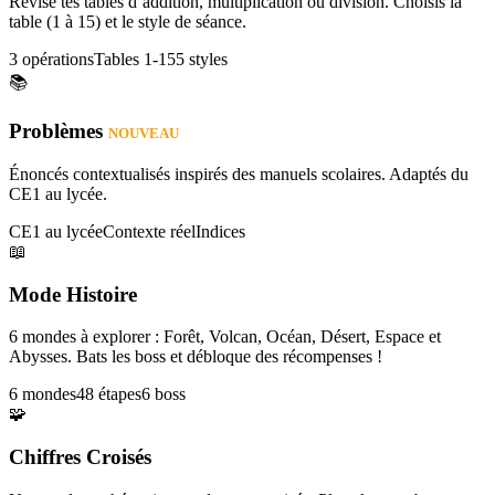
Révise tes tables d’addition, multiplication ou division. Choisis la
table (1 à 15) et le style de séance.
3 opérations
Tables 1-15
5 styles
📚
Problèmes
NOUVEAU
Énoncés contextualisés inspirés des manuels scolaires. Adaptés du
CE1 au lycée.
CE1 au lycée
Contexte réel
Indices
📖
Mode Histoire
6 mondes à explorer : Forêt, Volcan, Océan, Désert, Espace et
Abysses. Bats les boss et débloque des récompenses !
6 mondes
48 étapes
6 boss
🧩
Chiffres Croisés