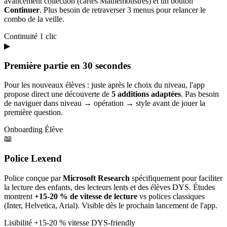
avancement collection (cartes Mathémonstres) et un bouton
Continuer
. Plus besoin de retraverser 3 menus pour relancer le
combo de la veille.
Continuité
1 clic
▶
Première partie en 30 secondes
Pour les nouveaux élèves : juste après le choix du niveau, l'app
propose direct une découverte de
5 additions adaptées
. Pas besoin
de naviguer dans niveau → opération → style avant de jouer la
première question.
Onboarding
Élève
📖
Police Lexend
Police conçue par
Microsoft Research
spécifiquement pour faciliter
la lecture des enfants, des lecteurs lents et des élèves DYS. Études
montrent
+15-20 % de vitesse de lecture
vs polices classiques
(Inter, Helvetica, Arial). Visible dès le prochain lancement de l'app.
Lisibilité
+15-20 % vitesse
DYS-friendly