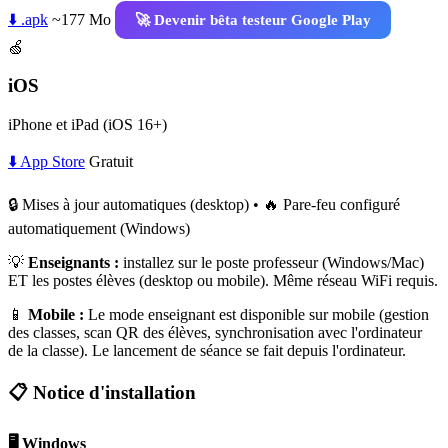
⬇️ .apk
~177 Mo
🚀 Devenir bêta testeur Google Play
🍏
iOS
iPhone et iPad (iOS 16+)
⬇️ App Store
Gratuit
🔒 Mises à jour automatiques (desktop) • 🔥 Pare-feu configuré
automatiquement (Windows)
💡
Enseignants :
installez sur le poste professeur (Windows/Mac)
ET les postes élèves (desktop ou mobile). Même réseau WiFi requis.
📱
Mobile :
Le mode enseignant est disponible sur mobile (gestion
des classes, scan QR des élèves, synchronisation avec l'ordinateur
de la classe). Le lancement de séance se fait depuis l'ordinateur.
📋 Notice d'installation
🖥️ Windows