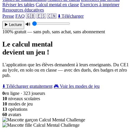
Réviser les tables
Calcul mental en classe
Exercices à imprimer
Ressources éducatives
Presse
FAQ
🇬🇧
🇪🇸
🇨🇳
⬇️ Télécharger
🔊
▶️ Lecture
100% gratuit — sans pub, sans achat, sans abonnement
Le calcul mental
devient un jeu !
L'application que les élèves demandent à leurs enseignants. Du CE1
au lycée, en solo ou en classe — avec des duels, des badges et zéro
pub.
⬇️ Télécharger gratuitement
🎮 Voir les modes de jeu
0
en ligne · 323 joueurs
10
niveaux scolaires
10
modes de jeu
13
opérations
60
avatars