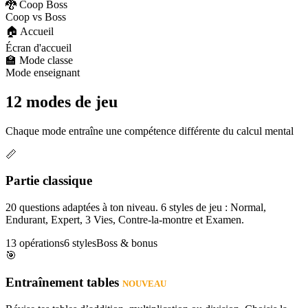
🐉 Coop Boss
Coop vs Boss
🏠 Accueil
Écran d'accueil
🏫 Mode classe
Mode enseignant
12 modes de jeu
Chaque mode entraîne une compétence différente du calcul mental
📏
Partie classique
20 questions adaptées à ton niveau. 6 styles de jeu : Normal,
Endurant, Expert, 3 Vies, Contre-la-montre et Examen.
13 opérations
6 styles
Boss & bonus
🎯
Entraînement tables
NOUVEAU