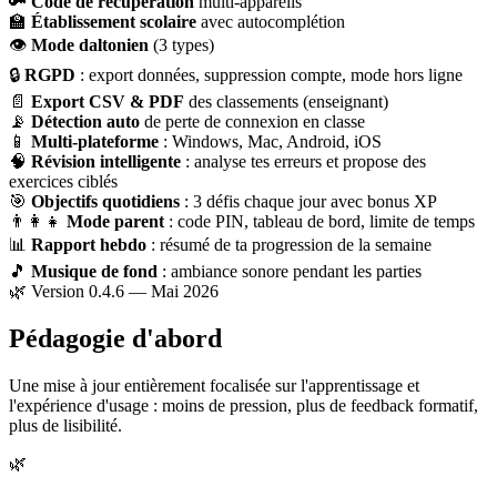
🔑
Code de récupération
multi-appareils
🏫
Établissement scolaire
avec autocomplétion
👁
Mode daltonien
(3 types)
🔒
RGPD
: export données, suppression compte, mode hors ligne
📄
Export CSV & PDF
des classements (enseignant)
📡
Détection auto
de perte de connexion en classe
📱
Multi-plateforme
: Windows, Mac, Android, iOS
🧠
Révision intelligente
: analyse tes erreurs et propose des
exercices ciblés
🎯
Objectifs quotidiens
: 3 défis chaque jour avec bonus XP
👨‍👩‍👧
Mode parent
: code PIN, tableau de bord, limite de temps
📊
Rapport hebdo
: résumé de ta progression de la semaine
🎵
Musique de fond
: ambiance sonore pendant les parties
🌿 Version 0.4.6 — Mai 2026
Pédagogie d'abord
Une mise à jour entièrement focalisée sur l'apprentissage et
l'expérience d'usage : moins de pression, plus de feedback formatif,
plus de lisibilité.
🌿