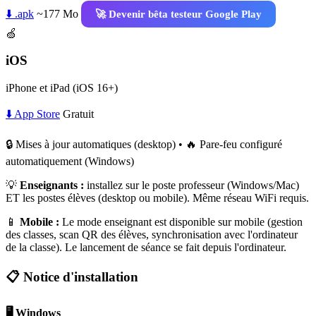
⬇️ .apk
~177 Mo
🚀 Devenir bêta testeur Google Play
🍏
iOS
iPhone et iPad (iOS 16+)
⬇️ App Store
Gratuit
🔒 Mises à jour automatiques (desktop) • 🔥 Pare-feu configuré
automatiquement (Windows)
💡
Enseignants :
installez sur le poste professeur (Windows/Mac)
ET les postes élèves (desktop ou mobile). Même réseau WiFi requis.
📱
Mobile :
Le mode enseignant est disponible sur mobile (gestion
des classes, scan QR des élèves, synchronisation avec l'ordinateur
de la classe). Le lancement de séance se fait depuis l'ordinateur.
📋 Notice d'installation
🖥️ Windows