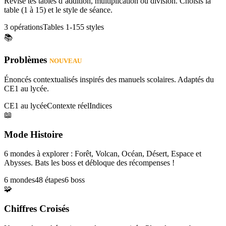
Révise tes tables d’addition, multiplication ou division. Choisis la
table (1 à 15) et le style de séance.
3 opérations
Tables 1-15
5 styles
📚
Problèmes
NOUVEAU
Énoncés contextualisés inspirés des manuels scolaires. Adaptés du
CE1 au lycée.
CE1 au lycée
Contexte réel
Indices
📖
Mode Histoire
6 mondes à explorer : Forêt, Volcan, Océan, Désert, Espace et
Abysses. Bats les boss et débloque des récompenses !
6 mondes
48 étapes
6 boss
🧩
Chiffres Croisés