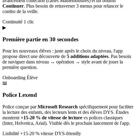
avancement collection (cartes Mathémonstres) et un bouton
Continuer
. Plus besoin de retraverser 3 menus pour relancer le
combo de la veille.
Continuité
1 clic
▶
Première partie en 30 secondes
Pour les nouveaux élèves : juste après le choix du niveau, l'app
propose direct une découverte de
5 additions adaptées
. Pas besoin
de naviguer dans niveau → opération → style avant de jouer la
première question.
Onboarding
Élève
📖
Police Lexend
Police conçue par
Microsoft Research
spécifiquement pour faciliter
la lecture des enfants, des lecteurs lents et des élèves DYS. Études
montrent
+15-20 % de vitesse de lecture
vs polices classiques
(Inter, Helvetica, Arial). Visible dès le prochain lancement de l'app.
Lisibilité
+15-20 % vitesse
DYS-friendly