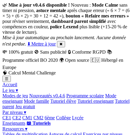
🌿
Mise à jour v0.4.6 disponible !
Nouveau :
Mode Calme
sans
timer ni pression,
astuce mentale
après chaque erreur (« 6 × 7 = (6
× 5) + (6 × 2) = 30 + 12 = 42 »),
bouton « Refaire mes erreurs »
pour réviser sereinement,
dashboard parent simplifié
avec
compétences en couleur,
police Lexend
plus lisible (+15-20 % de
vitesse de lecture).
Mise à jour automatique au prochain lancement. Aucune donnée
n'est perdue.
⬇️ Mettre à jour
✖
💸
100% gratuit
🚫
Sans publicité
🔒
Conforme RGPD
📚
Programme officiel BO 2020
🌍
Open source
🇪🇺
Hébergé en
Europe
🧠
Calcul Mental Challenge
☰
Accueil
Le jeu ▾
Modes de jeu
Nouveautés v0.4.6
Programme scolaire
Mode
enseignant
Mode famille
Tutoriel élève
Tutoriel enseignant
Tutoriel
parent
Jeu gratuit
Par niveau ▾
CE1
CE2
CM1
CM2
6ème
Collège
Lycée
Enseignants
📖 Tutoriels
Ressources ▾
Tables de multiplication
Astuces de calcul
Exercices par niveau