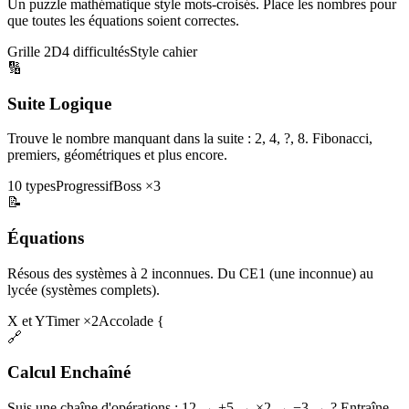
Un puzzle mathématique style mots-croisés. Place les nombres pour
que toutes les équations soient correctes.
Grille 2D
4 difficultés
Style cahier
🔢
Suite Logique
Trouve le nombre manquant dans la suite : 2, 4, ?, 8. Fibonacci,
premiers, géométriques et plus encore.
10 types
Progressif
Boss ×3
📝
Équations
Résous des systèmes à 2 inconnues. Du CE1 (une inconnue) au
lycée (systèmes complets).
X et Y
Timer ×2
Accolade {
🔗
Calcul Enchaîné
Suis une chaîne d'opérations : 12 → +5 → ×2 → −3 → ? Entraîne