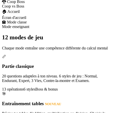
🐉 Coop Boss
Coop vs Boss
🏠 Accueil
Écran d'accueil
🏫 Mode classe
Mode enseignant
12 modes de jeu
Chaque mode entraîne une compétence différente du calcul mental
📏
Partie classique
20 questions adaptées à ton niveau. 6 styles de jeu : Normal,
Endurant, Expert, 3 Vies, Contre-la-montre et Examen.
13 opérations
6 styles
Boss & bonus
🎯
Entraînement tables
NOUVEAU