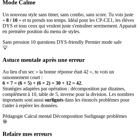
Mode Calme
Un nouveau style sans timer, sans combo, sans score. Tu vois juste
«
8 / 10
» et tu prends ton temps. Idéal pour les CP-CE1, les élèves
DYS et tous ceux qui veulent juste s'entraîner sereinement. Apparait
en première position du menu de styles.
Sans pression
10 questions
DYS-friendly
Premier mode safe
💡
Astuce mentale après une erreur
Au lieu d'un sec « la bonne réponse était 42 », tu vois un
raisonnement court :
6 × 7 = (6 × 5) + (6 × 2) = 30 + 12 = 42
.
Stratégies adaptées par opération : décomposition par dizaines,
complément à 10, table de 5, inverse pour la division. Les nombres
importants sont aussi
surlignés
dans les énoncés problèmes pour
t'aider à repérer les données.
Pédagogie
Calcul mental
Décomposition
Surlignage problèmes
🎯
Refaire mes erreurs