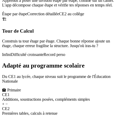
Apprends à poser une division étape par étape, comme sur un cahier.
L'app décompose chaque étape et vérifie tes réponses en temps réel.
Étape par étape
Correction détaillée
CE2 au collège
🏗️
Tour de Calcul
Construis ta tour étage par étage. Chaque bonne réponse ajoute un
étage, chaque erreur fragilise la structure. Jusqu'où iras-tu ?
Infini
Difficulté croissante
Record perso
Adapté au programme scolaire
Du CE1 au lycée, chaque niveau suit le programme de l'Éducation
Nationale
🏫
Primaire
CE1
Additions, soustractions posées, compléments simples
+ −
CE2
Premières tables, calculs à retenue