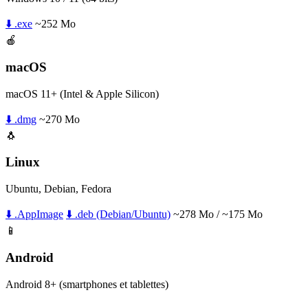
⬇️ .exe
~252 Mo
🍎
macOS
macOS 11+ (Intel & Apple Silicon)
⬇️ .dmg
~270 Mo
🐧
Linux
Ubuntu, Debian, Fedora
⬇️ .AppImage
⬇️ .deb (Debian/Ubuntu)
~278 Mo / ~175 Mo
📱
Android
Android 8+ (smartphones et tablettes)