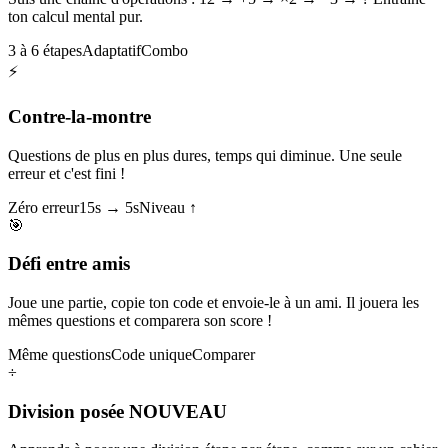
ton calcul mental pur.
3 à 6 étapes
Adaptatif
Combo
⚡
Contre-la-montre
Questions de plus en plus dures, temps qui diminue. Une seule
erreur et c'est fini !
Zéro erreur
15s → 5s
Niveau ↑
🎯
Défi entre amis
Joue une partie, copie ton code et envoie-le à un ami. Il jouera les
mêmes questions et comparera son score !
Même questions
Code unique
Comparer
÷
Division posée
NOUVEAU