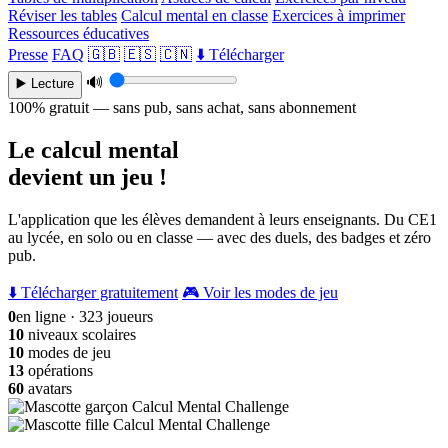
Réviser les tables
Calcul mental en classe
Exercices à imprimer
Ressources éducatives
Presse
FAQ
🇬🇧
🇪🇸
🇨🇳
⬇️ Télécharger
🔊
▶️ Lecture
100% gratuit — sans pub, sans achat, sans abonnement
Le calcul mental
devient un jeu !
L'application que les élèves demandent à leurs enseignants. Du CE1
au lycée, en solo ou en classe — avec des duels, des badges et zéro
pub.
⬇️ Télécharger gratuitement
🎮 Voir les modes de jeu
0
en ligne · 323 joueurs
10
niveaux scolaires
10
modes de jeu
13
opérations
60
avatars