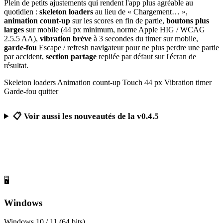
Plein de petits ajustements qui rendent l'app plus agréable au
quotidien :
skeleton loaders
au lieu de « Chargement… »,
animation count-up
sur les scores en fin de partie,
boutons plus
larges
sur mobile (44 px minimum, norme Apple HIG / WCAG
2.5.5 AA),
vibration brève
à 3 secondes du timer sur mobile,
garde-fou
Escape / refresh navigateur pour ne plus perdre une partie
par accident,
section partage
repliée par défaut sur l'écran de
résultat.
Skeleton loaders
Animation count-up
Touch 44 px
Vibration timer
Garde-fou quitter
📋 Voir aussi les nouveautés de la v0.4.5
Télécharger Calcul Mental Challenge
Gratuit, sans publicité, sans compte obligatoire
🖥️
Windows
Windows 10 / 11 (64 bits)