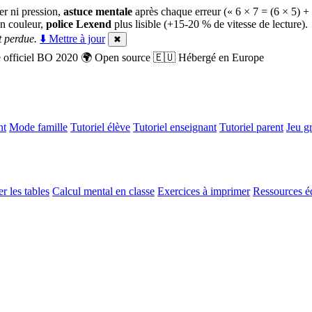
er ni pression,
astuce mentale
après chaque erreur (« 6 × 7 = (6 × 5) +
n couleur,
police Lexend
plus lisible (+15-20 % de vitesse de lecture).
 perdue.
⬇️ Mettre à jour
✖
officiel BO 2020
🌍
Open source
🇪🇺
Hébergé en Europe
nt
Mode famille
Tutoriel élève
Tutoriel enseignant
Tutoriel parent
Jeu gr
r les tables
Calcul mental en classe
Exercices à imprimer
Ressources é