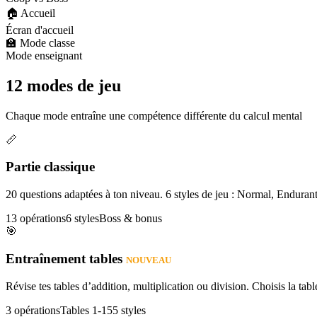
🏠 Accueil
Écran d'accueil
🏫 Mode classe
Mode enseignant
12 modes de jeu
Chaque mode entraîne une compétence différente du calcul mental
📏
Partie classique
20 questions adaptées à ton niveau. 6 styles de jeu : Normal, Enduran
13 opérations
6 styles
Boss & bonus
🎯
Entraînement tables
NOUVEAU
Révise tes tables d’addition, multiplication ou division. Choisis la table
3 opérations
Tables 1-15
5 styles