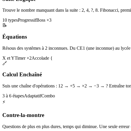
Trouve le nombre manquant dans la suite : 2, 4, ?, 8. Fibonacci, premi
10 types
Progressif
Boss ×3
📝
Équations
Résous des systèmes à 2 inconnues. Du CE1 (une inconnue) au lycée 
X et Y
Timer ×2
Accolade {
🔗
Calcul Enchaîné
Suis une chaîne d'opérations : 12 → +5 → ×2 → −3 → ? Entraîne ton 
3 à 6 étapes
Adaptatif
Combo
⚡
Contre-la-montre
Questions de plus en plus dures, temps qui diminue. Une seule erreur et