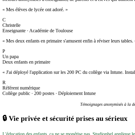
« Mes élèves de lycée ont adoré. »
C
Christelle
Enseignante · Académie de Toulouse
« Mes deux enfants en primaire s'amusent enfin à réviser leurs tables. 
P
Un papa
Deux enfants en primaire
« J'ai déployé l'application sur les 200 PC du collège via Intune. Inst
R
Référent numérique
Collège public · 200 postes · Déploiement Intune
Témoignages anonymisés à la dem
🔒
Vie privée et sécurité prises au sérieux
L'éducation des enfants, ça ne se monétise pas. Studiophel applique l