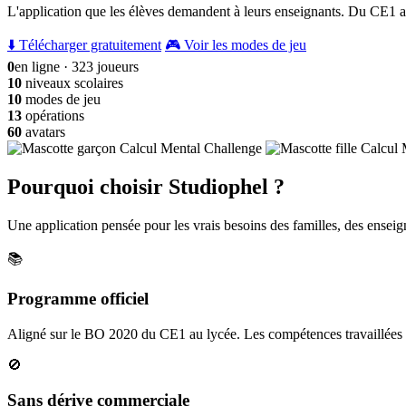
L'application que les élèves demandent à leurs enseignants. Du CE1 a
⬇️ Télécharger gratuitement
🎮 Voir les modes de jeu
0
en ligne · 323 joueurs
10
niveaux scolaires
10
modes de jeu
13
opérations
60
avatars
Pourquoi choisir Studiophel ?
Une application pensée pour les vrais besoins des familles, des enseign
📚
Programme officiel
Aligné sur le BO 2020 du CE1 au lycée. Les compétences travaillées c
🚫
Sans dérive commerciale