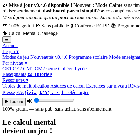
🌿
Mise à jour v0.4.6 disponible !
Nouveau :
Mode Calme
sans tim
réviser sereinement,
dashboard parent simplifié
avec compétences e
Mise à jour automatique au prochain lancement. Aucune donnée n'est
💸
100% gratuit
🚫
Sans publicité
🔒
Conforme RGPD
📚
Programme 
🧠
Calcul Mental Challenge
☰
Accueil
Le jeu ▾
Modes de jeu
Nouveautés v0.4.6
Programme scolaire
Mode enseigna
Par niveau ▾
CE1
CE2
CM1
CM2
6ème
Collège
Lycée
Enseignants
📖 Tutoriels
Ressources ▾
Tables de multiplication
Astuces de calcul
Exercices par niveau
Révise
Presse
FAQ
🇬🇧
🇪🇸
🇨🇳
⬇️ Télécharger
🔊
▶️ Lecture
100% gratuit — sans pub, sans achat, sans abonnement
Le calcul mental
devient un jeu !