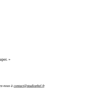
uper. »
vez-nous à
contact@studiophel.fr
.