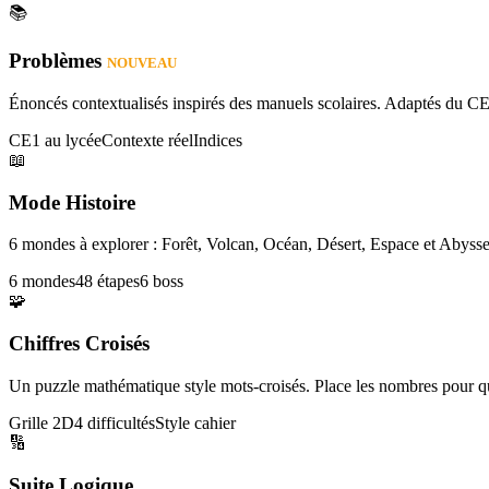
📚
Problèmes
NOUVEAU
Énoncés contextualisés inspirés des manuels scolaires. Adaptés du CE
CE1 au lycée
Contexte réel
Indices
📖
Mode Histoire
6 mondes à explorer : Forêt, Volcan, Océan, Désert, Espace et Abysse
6 mondes
48 étapes
6 boss
🧩
Chiffres Croisés
Un puzzle mathématique style mots-croisés. Place les nombres pour que
Grille 2D
4 difficultés
Style cahier
🔢
Suite Logique