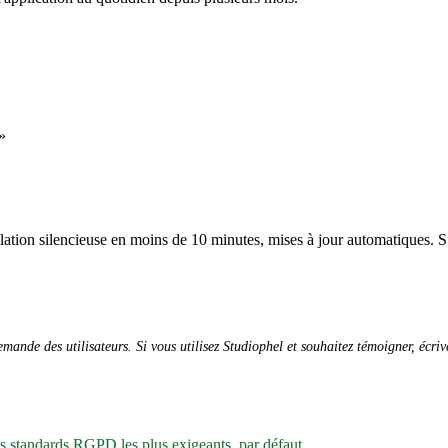
»
allation silencieuse en moins de 10 minutes, mises à jour automatiques. S
ande des utilisateurs. Si vous utilisez Studiophel et souhaitez témoigner, écri
es standards RGPD les plus exigeants, par défaut.