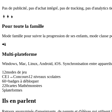
Pas de publicité, pas d'achat intégré, pas de tracking, pas d'analytics tie
👨‍👩‍👧
Pour toute la famille
Mode famille pour suivre la progression de ses enfants, mode classe p
📲
Multi-plateforme
Windows, Mac, Linux, Android, iOS. Synchronisation entre appareils. 
12
modes de jeu
CE1→Concours
12 niveaux scolaires
60+
badges à débloquer
220
cartes Mathémonstres
5
plateformes
Ils en parlent
Retours anonymisés d'enseignants, de parents et d'élèves qui utilisent 