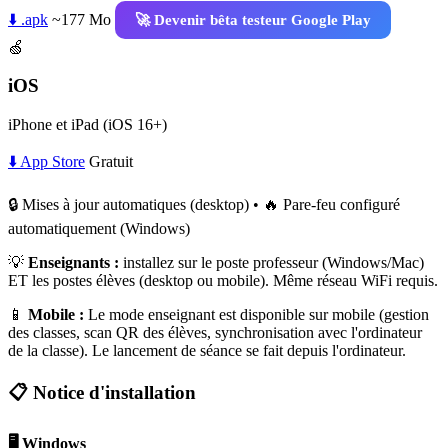
⬇️ .apk
~177 Mo
🚀 Devenir bêta testeur Google Play
🍏
iOS
iPhone et iPad (iOS 16+)
⬇️ App Store
Gratuit
🔒 Mises à jour automatiques (desktop) • 🔥 Pare-feu configuré
automatiquement (Windows)
💡
Enseignants :
installez sur le poste professeur (Windows/Mac)
ET les postes élèves (desktop ou mobile). Même réseau WiFi requis.
📱
Mobile :
Le mode enseignant est disponible sur mobile (gestion
des classes, scan QR des élèves, synchronisation avec l'ordinateur
de la classe). Le lancement de séance se fait depuis l'ordinateur.
📋 Notice d'installation
🖥️ Windows