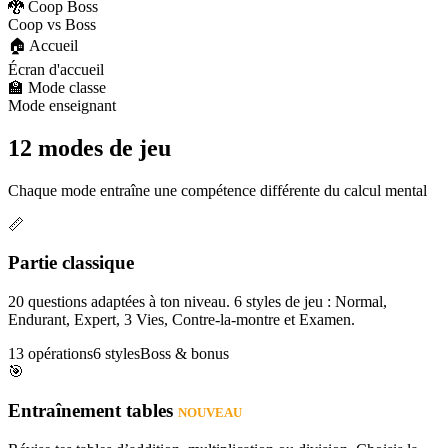
🐉 Coop Boss
Coop vs Boss
🏠 Accueil
Écran d'accueil
🏫 Mode classe
Mode enseignant
12 modes de jeu
Chaque mode entraîne une compétence différente du calcul mental
📏
Partie classique
20 questions adaptées à ton niveau. 6 styles de jeu : Normal,
Endurant, Expert, 3 Vies, Contre-la-montre et Examen.
13 opérations
6 styles
Boss & bonus
🎯
Entraînement tables
NOUVEAU