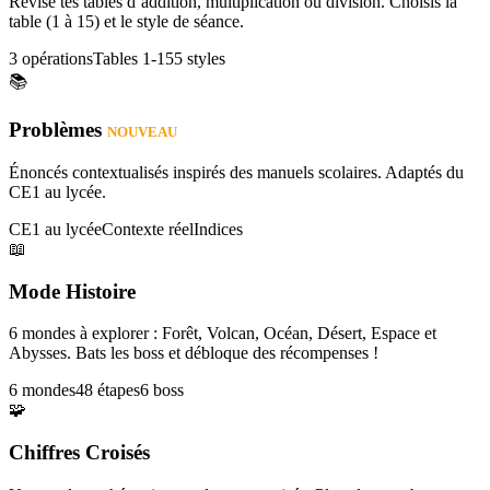
Révise tes tables d’addition, multiplication ou division. Choisis la
table (1 à 15) et le style de séance.
3 opérations
Tables 1-15
5 styles
📚
Problèmes
NOUVEAU
Énoncés contextualisés inspirés des manuels scolaires. Adaptés du
CE1 au lycée.
CE1 au lycée
Contexte réel
Indices
📖
Mode Histoire
6 mondes à explorer : Forêt, Volcan, Océan, Désert, Espace et
Abysses. Bats les boss et débloque des récompenses !
6 mondes
48 étapes
6 boss
🧩
Chiffres Croisés