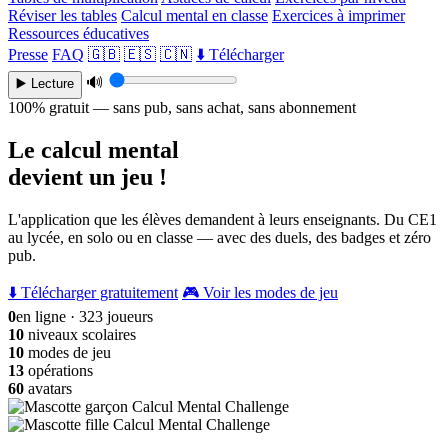
Réviser les tables
Calcul mental en classe
Exercices à imprimer
Ressources éducatives
Presse
FAQ
🇬🇧
🇪🇸
🇨🇳
⬇️ Télécharger
🔊
▶️ Lecture
100% gratuit — sans pub, sans achat, sans abonnement
Le calcul mental
devient un jeu !
L'application que les élèves demandent à leurs enseignants. Du CE1
au lycée, en solo ou en classe — avec des duels, des badges et zéro
pub.
⬇️ Télécharger gratuitement
🎮 Voir les modes de jeu
0
en ligne · 323 joueurs
10
niveaux scolaires
10
modes de jeu
13
opérations
60
avatars