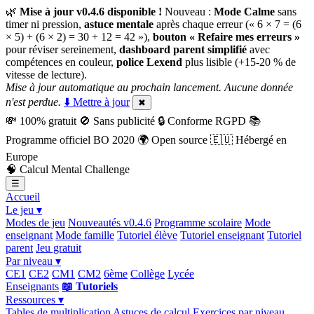
🌿
Mise à jour v0.4.6 disponible !
Nouveau :
Mode Calme
sans
timer ni pression,
astuce mentale
après chaque erreur (« 6 × 7 = (6
× 5) + (6 × 2) = 30 + 12 = 42 »),
bouton « Refaire mes erreurs »
pour réviser sereinement,
dashboard parent simplifié
avec
compétences en couleur,
police Lexend
plus lisible (+15-20 % de
vitesse de lecture).
Mise à jour automatique au prochain lancement. Aucune donnée
n'est perdue.
⬇️ Mettre à jour
✖
💸
100% gratuit
🚫
Sans publicité
🔒
Conforme RGPD
📚
Programme officiel BO 2020
🌍
Open source
🇪🇺
Hébergé en
Europe
🧠
Calcul Mental Challenge
☰
Accueil
Le jeu ▾
Modes de jeu
Nouveautés v0.4.6
Programme scolaire
Mode
enseignant
Mode famille
Tutoriel élève
Tutoriel enseignant
Tutoriel
parent
Jeu gratuit
Par niveau ▾
CE1
CE2
CM1
CM2
6ème
Collège
Lycée
Enseignants
📖 Tutoriels
Ressources ▾
Tables de multiplication
Astuces de calcul
Exercices par niveau