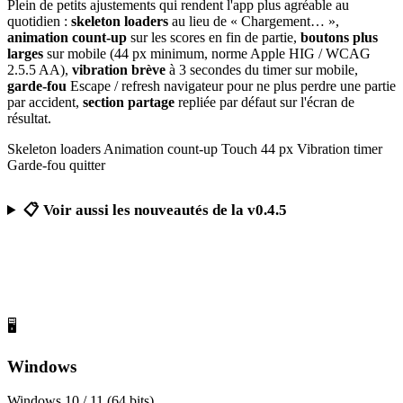
Plein de petits ajustements qui rendent l'app plus agréable au
quotidien :
skeleton loaders
au lieu de « Chargement… »,
animation count-up
sur les scores en fin de partie,
boutons plus
larges
sur mobile (44 px minimum, norme Apple HIG / WCAG
2.5.5 AA),
vibration brève
à 3 secondes du timer sur mobile,
garde-fou
Escape / refresh navigateur pour ne plus perdre une partie
par accident,
section partage
repliée par défaut sur l'écran de
résultat.
Skeleton loaders
Animation count-up
Touch 44 px
Vibration timer
Garde-fou quitter
📋 Voir aussi les nouveautés de la v0.4.5
Télécharger Calcul Mental Challenge
Gratuit, sans publicité, sans compte obligatoire
🖥️
Windows
Windows 10 / 11 (64 bits)