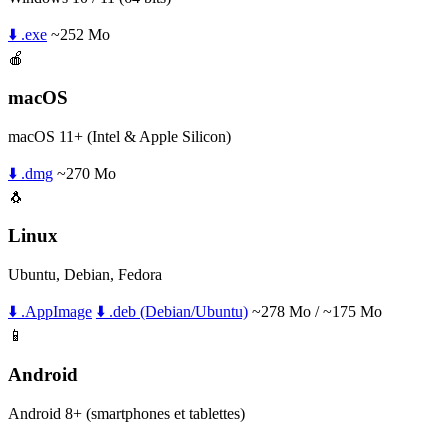
⬇️ .exe
~252 Mo
🍎
macOS
macOS 11+ (Intel & Apple Silicon)
⬇️ .dmg
~270 Mo
🐧
Linux
Ubuntu, Debian, Fedora
⬇️ .AppImage
⬇️ .deb (Debian/Ubuntu)
~278 Mo / ~175 Mo
📱
Android
Android 8+ (smartphones et tablettes)