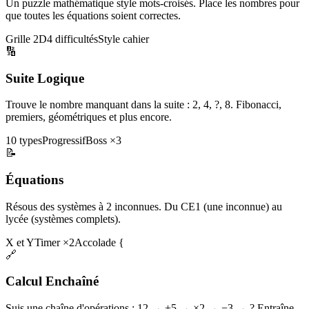
Un puzzle mathématique style mots-croisés. Place les nombres pour
que toutes les équations soient correctes.
Grille 2D
4 difficultés
Style cahier
🔢
Suite Logique
Trouve le nombre manquant dans la suite : 2, 4, ?, 8. Fibonacci,
premiers, géométriques et plus encore.
10 types
Progressif
Boss ×3
📝
Équations
Résous des systèmes à 2 inconnues. Du CE1 (une inconnue) au
lycée (systèmes complets).
X et Y
Timer ×2
Accolade {
🔗
Calcul Enchaîné
Suis une chaîne d'opérations : 12 → +5 → ×2 → −3 → ? Entraîne