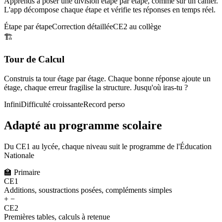
Apprends à poser une division étape par étape, comme sur un cahier.
L'app décompose chaque étape et vérifie tes réponses en temps réel.
Étape par étape
Correction détaillée
CE2 au collège
🏗️
Tour de Calcul
Construis ta tour étage par étage. Chaque bonne réponse ajoute un
étage, chaque erreur fragilise la structure. Jusqu'où iras-tu ?
Infini
Difficulté croissante
Record perso
Adapté au programme scolaire
Du CE1 au lycée, chaque niveau suit le programme de l'Éducation
Nationale
🏫
Primaire
CE1
Additions, soustractions posées, compléments simples
+ −
CE2
Premières tables, calculs à retenue