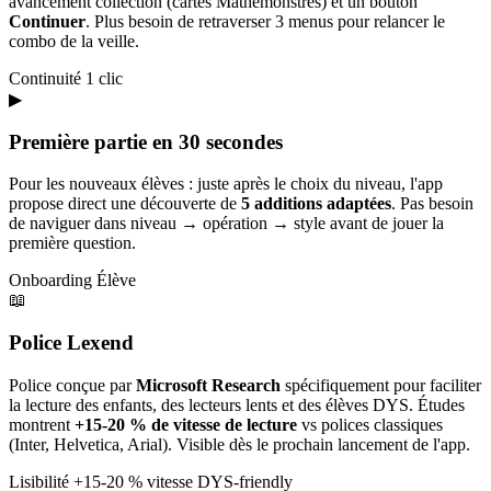
avancement collection (cartes Mathémonstres) et un bouton
Continuer
. Plus besoin de retraverser 3 menus pour relancer le
combo de la veille.
Continuité
1 clic
▶
Première partie en 30 secondes
Pour les nouveaux élèves : juste après le choix du niveau, l'app
propose direct une découverte de
5 additions adaptées
. Pas besoin
de naviguer dans niveau → opération → style avant de jouer la
première question.
Onboarding
Élève
📖
Police Lexend
Police conçue par
Microsoft Research
spécifiquement pour faciliter
la lecture des enfants, des lecteurs lents et des élèves DYS. Études
montrent
+15-20 % de vitesse de lecture
vs polices classiques
(Inter, Helvetica, Arial). Visible dès le prochain lancement de l'app.
Lisibilité
+15-20 % vitesse
DYS-friendly