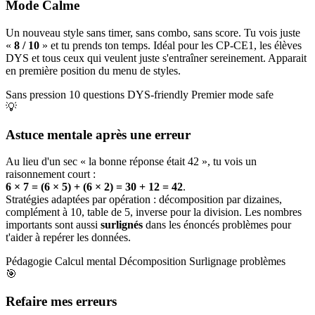
Mode Calme
Un nouveau style sans timer, sans combo, sans score. Tu vois juste
«
8 / 10
» et tu prends ton temps. Idéal pour les CP-CE1, les élèves
DYS et tous ceux qui veulent juste s'entraîner sereinement. Apparait
en première position du menu de styles.
Sans pression
10 questions
DYS-friendly
Premier mode safe
💡
Astuce mentale après une erreur
Au lieu d'un sec « la bonne réponse était 42 », tu vois un
raisonnement court :
6 × 7 = (6 × 5) + (6 × 2) = 30 + 12 = 42
.
Stratégies adaptées par opération : décomposition par dizaines,
complément à 10, table de 5, inverse pour la division. Les nombres
importants sont aussi
surlignés
dans les énoncés problèmes pour
t'aider à repérer les données.
Pédagogie
Calcul mental
Décomposition
Surlignage problèmes
🎯
Refaire mes erreurs