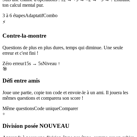
ton calcul mental pur.
3 à 6 étapes
Adaptatif
Combo
⚡
Contre-la-montre
Questions de plus en plus dures, temps qui diminue. Une seule
erreur et c'est fini !
Zéro erreur
15s → 5s
Niveau ↑
🎯
Défi entre amis
Joue une partie, copie ton code et envoie-le à un ami. Il jouera les
mêmes questions et comparera son score !
Même questions
Code unique
Comparer
÷
Division posée
NOUVEAU