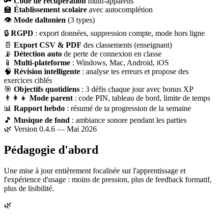
🔑
Code de récupération
multi-appareils
🏫
Établissement scolaire
avec autocomplétion
👁
Mode daltonien
(3 types)
🔒
RGPD
: export données, suppression compte, mode hors ligne
📄
Export CSV & PDF
des classements (enseignant)
📡
Détection auto
de perte de connexion en classe
📱
Multi-plateforme
: Windows, Mac, Android, iOS
🧠
Révision intelligente
: analyse tes erreurs et propose des
exercices ciblés
🎯
Objectifs quotidiens
: 3 défis chaque jour avec bonus XP
👨‍👩‍👧
Mode parent
: code PIN, tableau de bord, limite de temps
📊
Rapport hebdo
: résumé de ta progression de la semaine
🎵
Musique de fond
: ambiance sonore pendant les parties
🌿 Version 0.4.6 — Mai 2026
Pédagogie d'abord
Une mise à jour entièrement focalisée sur l'apprentissage et
l'expérience d'usage : moins de pression, plus de feedback formatif,
plus de lisibilité.
🌿