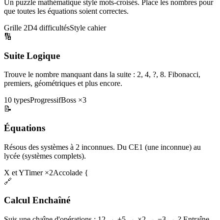
Un puzzle mathématique style mots-croisés. Place les nombres pour
que toutes les équations soient correctes.
Grille 2D
4 difficultés
Style cahier
🔢
Suite Logique
Trouve le nombre manquant dans la suite : 2, 4, ?, 8. Fibonacci,
premiers, géométriques et plus encore.
10 types
Progressif
Boss ×3
📝
Équations
Résous des systèmes à 2 inconnues. Du CE1 (une inconnue) au
lycée (systèmes complets).
X et Y
Timer ×2
Accolade {
🔗
Calcul Enchaîné
Suis une chaîne d'opérations : 12 → +5 → ×2 → −3 → ? Entraîne