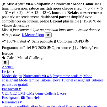
🌿
Mise à jour v0.4.6 disponible !
Nouveau :
Mode Calme
sans
timer ni pression,
astuce mentale
après chaque erreur (« 6 × 7 = (6
× 5) + (6 × 2) = 30 + 12 = 42 »),
bouton « Refaire mes erreurs »
pour réviser sereinement,
dashboard parent simplifié
avec
compétences en couleur,
police Lexend
plus lisible (+15-20 % de
vitesse de lecture).
Mise à jour automatique au prochain lancement. Aucune donnée
n'est perdue.
⬇️ Mettre à jour
✖
💸
100% gratuit
🚫
Sans publicité
🔒
Conforme RGPD
📚
Programme officiel BO 2020
🌍
Open source
🇪🇺
Hébergé en
Europe
🧠
Calcul Mental Challenge
☰
Accueil
Le jeu ▾
Modes de jeu
Nouveautés v0.4.6
Programme scolaire
Mode
enseignant
Mode famille
Tutoriel élève
Tutoriel enseignant
Tutoriel
parent
Jeu gratuit
Par niveau ▾
CE1
CE2
CM1
CM2
6ème
Collège
Lycée
Enseignants
📖 Tutoriels
Ressources ▾
Tables de multiplication
Astuces de calcul
Exercices par niveau