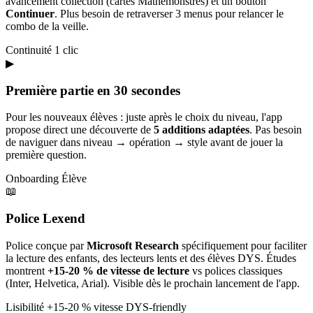
avancement collection (cartes Mathémonstres) et un bouton
Continuer
. Plus besoin de retraverser 3 menus pour relancer le
combo de la veille.
Continuité
1 clic
▶
Première partie en 30 secondes
Pour les nouveaux élèves : juste après le choix du niveau, l'app
propose direct une découverte de
5 additions adaptées
. Pas besoin
de naviguer dans niveau → opération → style avant de jouer la
première question.
Onboarding
Élève
📖
Police Lexend
Police conçue par
Microsoft Research
spécifiquement pour faciliter
la lecture des enfants, des lecteurs lents et des élèves DYS. Études
montrent
+15-20 % de vitesse de lecture
vs polices classiques
(Inter, Helvetica, Arial). Visible dès le prochain lancement de l'app.
Lisibilité
+15-20 % vitesse
DYS-friendly