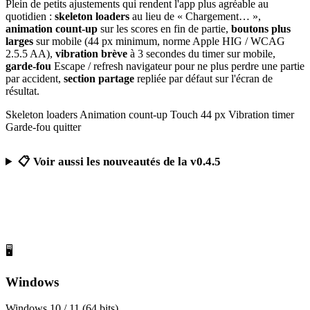
Plein de petits ajustements qui rendent l'app plus agréable au
quotidien :
skeleton loaders
au lieu de « Chargement… »,
animation count-up
sur les scores en fin de partie,
boutons plus
larges
sur mobile (44 px minimum, norme Apple HIG / WCAG
2.5.5 AA),
vibration brève
à 3 secondes du timer sur mobile,
garde-fou
Escape / refresh navigateur pour ne plus perdre une partie
par accident,
section partage
repliée par défaut sur l'écran de
résultat.
Skeleton loaders
Animation count-up
Touch 44 px
Vibration timer
Garde-fou quitter
📋 Voir aussi les nouveautés de la v0.4.5
Télécharger Calcul Mental Challenge
Gratuit, sans publicité, sans compte obligatoire
🖥️
Windows
Windows 10 / 11 (64 bits)