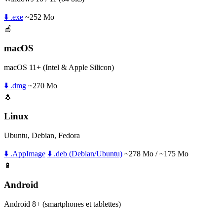
⬇️ .exe
~252 Mo
🍎
macOS
macOS 11+ (Intel & Apple Silicon)
⬇️ .dmg
~270 Mo
🐧
Linux
Ubuntu, Debian, Fedora
⬇️ .AppImage
⬇️ .deb (Debian/Ubuntu)
~278 Mo / ~175 Mo
📱
Android
Android 8+ (smartphones et tablettes)