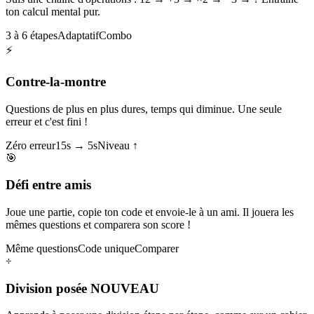
ton calcul mental pur.
3 à 6 étapes
Adaptatif
Combo
⚡
Contre-la-montre
Questions de plus en plus dures, temps qui diminue. Une seule
erreur et c'est fini !
Zéro erreur
15s → 5s
Niveau ↑
🎯
Défi entre amis
Joue une partie, copie ton code et envoie-le à un ami. Il jouera les
mêmes questions et comparera son score !
Même questions
Code unique
Comparer
÷
Division posée
NOUVEAU