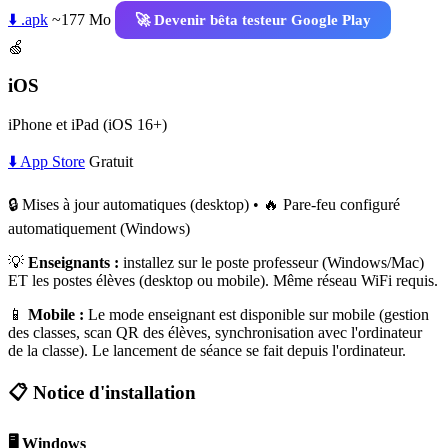
⬇️ .apk
~177 Mo
🚀 Devenir bêta testeur Google Play
🍏
iOS
iPhone et iPad (iOS 16+)
⬇️ App Store
Gratuit
🔒 Mises à jour automatiques (desktop) • 🔥 Pare-feu configuré
automatiquement (Windows)
💡
Enseignants :
installez sur le poste professeur (Windows/Mac)
ET les postes élèves (desktop ou mobile). Même réseau WiFi requis.
📱
Mobile :
Le mode enseignant est disponible sur mobile (gestion
des classes, scan QR des élèves, synchronisation avec l'ordinateur
de la classe). Le lancement de séance se fait depuis l'ordinateur.
📋 Notice d'installation
🖥️ Windows