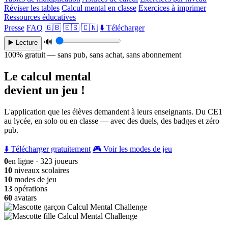
Réviser les tables
Calcul mental en classe
Exercices à imprimer
Ressources éducatives
Presse
FAQ
🇬🇧
🇪🇸
🇨🇳
⬇️ Télécharger
🔊
▶️ Lecture
100% gratuit — sans pub, sans achat, sans abonnement
Le calcul mental
devient un jeu !
L'application que les élèves demandent à leurs enseignants. Du CE1
au lycée, en solo ou en classe — avec des duels, des badges et zéro
pub.
⬇️ Télécharger gratuitement
🎮 Voir les modes de jeu
0
en ligne · 323 joueurs
10
niveaux scolaires
10
modes de jeu
13
opérations
60
avatars