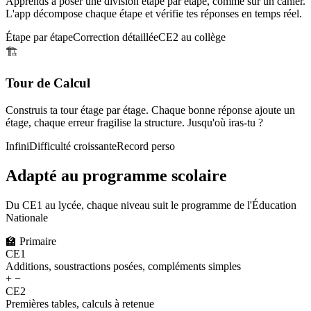
Apprends à poser une division étape par étape, comme sur un cahier.
L'app décompose chaque étape et vérifie tes réponses en temps réel.
Étape par étape
Correction détaillée
CE2 au collège
🏗️
Tour de Calcul
Construis ta tour étage par étage. Chaque bonne réponse ajoute un
étage, chaque erreur fragilise la structure. Jusqu'où iras-tu ?
Infini
Difficulté croissante
Record perso
Adapté au programme scolaire
Du CE1 au lycée, chaque niveau suit le programme de l'Éducation
Nationale
🏫
Primaire
CE1
Additions, soustractions posées, compléments simples
+ −
CE2
Premières tables, calculs à retenue