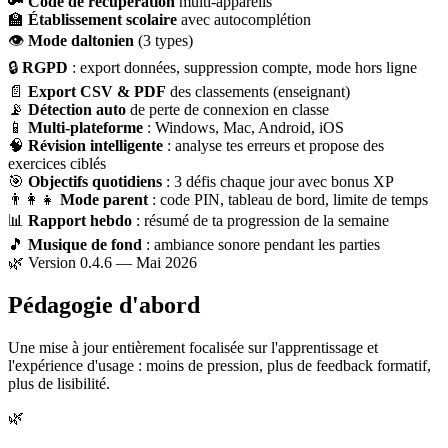
🔑
Code de récupération
multi-appareils
🏫
Établissement scolaire
avec autocomplétion
👁
Mode daltonien
(3 types)
🔒
RGPD
: export données, suppression compte, mode hors ligne
📄
Export CSV & PDF
des classements (enseignant)
📡
Détection auto
de perte de connexion en classe
📱
Multi-plateforme
: Windows, Mac, Android, iOS
🧠
Révision intelligente
: analyse tes erreurs et propose des
exercices ciblés
🎯
Objectifs quotidiens
: 3 défis chaque jour avec bonus XP
👨‍👩‍👧
Mode parent
: code PIN, tableau de bord, limite de temps
📊
Rapport hebdo
: résumé de ta progression de la semaine
🎵
Musique de fond
: ambiance sonore pendant les parties
🌿 Version 0.4.6 — Mai 2026
Pédagogie d'abord
Une mise à jour entièrement focalisée sur l'apprentissage et
l'expérience d'usage : moins de pression, plus de feedback formatif,
plus de lisibilité.
🌿