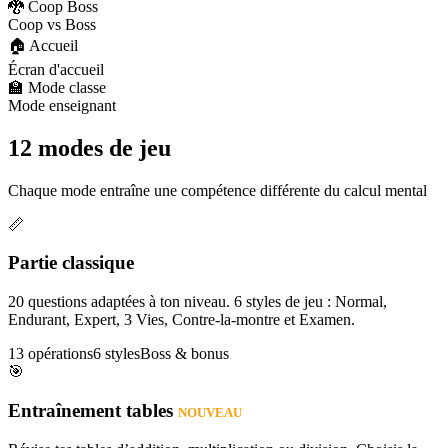
🐉 Coop Boss
Coop vs Boss
🏠 Accueil
Écran d'accueil
🏫 Mode classe
Mode enseignant
12 modes de jeu
Chaque mode entraîne une compétence différente du calcul mental
📏
Partie classique
20 questions adaptées à ton niveau. 6 styles de jeu : Normal,
Endurant, Expert, 3 Vies, Contre-la-montre et Examen.
13 opérations
6 styles
Boss & bonus
🎯
Entraînement tables
NOUVEAU