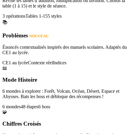
Révise tes tables d’addition, multiplication ou division. Choisis la
table (1 à 15) et le style de séance.
3 opérations
Tables 1-15
5 styles
📚
Problèmes
NOUVEAU
Énoncés contextualisés inspirés des manuels scolaires. Adaptés du
CE1 au lycée.
CE1 au lycée
Contexte réel
Indices
📖
Mode Histoire
6 mondes à explorer : Forêt, Volcan, Océan, Désert, Espace et
Abysses. Bats les boss et débloque des récompenses !
6 mondes
48 étapes
6 boss
🧩
Chiffres Croisés