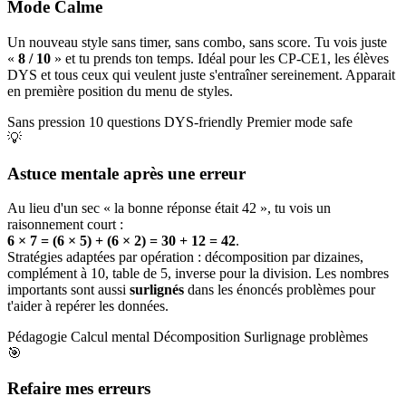
Mode Calme
Un nouveau style sans timer, sans combo, sans score. Tu vois juste
«
8 / 10
» et tu prends ton temps. Idéal pour les CP-CE1, les élèves
DYS et tous ceux qui veulent juste s'entraîner sereinement. Apparait
en première position du menu de styles.
Sans pression
10 questions
DYS-friendly
Premier mode safe
💡
Astuce mentale après une erreur
Au lieu d'un sec « la bonne réponse était 42 », tu vois un
raisonnement court :
6 × 7 = (6 × 5) + (6 × 2) = 30 + 12 = 42
.
Stratégies adaptées par opération : décomposition par dizaines,
complément à 10, table de 5, inverse pour la division. Les nombres
importants sont aussi
surlignés
dans les énoncés problèmes pour
t'aider à repérer les données.
Pédagogie
Calcul mental
Décomposition
Surlignage problèmes
🎯
Refaire mes erreurs