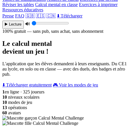
Réviser les tables
Calcul mental en classe
Exercices à imprimer
Ressources éducatives
Presse
FAQ
🇬🇧
🇪🇸
🇨🇳
⬇️ Télécharger
🔊
▶️ Lecture
100% gratuit — sans pub, sans achat, sans abonnement
Le calcul mental
devient un jeu !
L'application que les élèves demandent à leurs enseignants. Du CE1
au lycée, en solo ou en classe — avec des duels, des badges et zéro
pub.
⬇️ Télécharger gratuitement
🎮 Voir les modes de jeu
1
en ligne · 325 joueurs
10
niveaux scolaires
10
modes de jeu
13
opérations
60
avatars