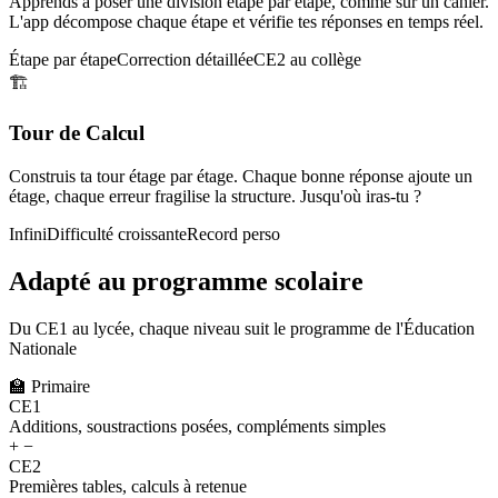
Apprends à poser une division étape par étape, comme sur un cahier.
L'app décompose chaque étape et vérifie tes réponses en temps réel.
Étape par étape
Correction détaillée
CE2 au collège
🏗️
Tour de Calcul
Construis ta tour étage par étage. Chaque bonne réponse ajoute un
étage, chaque erreur fragilise la structure. Jusqu'où iras-tu ?
Infini
Difficulté croissante
Record perso
Adapté au programme scolaire
Du CE1 au lycée, chaque niveau suit le programme de l'Éducation
Nationale
🏫
Primaire
CE1
Additions, soustractions posées, compléments simples
+ −
CE2
Premières tables, calculs à retenue