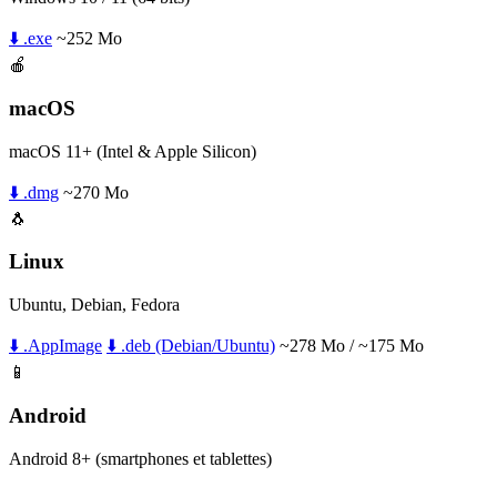
⬇️ .exe
~252 Mo
🍎
macOS
macOS 11+ (Intel & Apple Silicon)
⬇️ .dmg
~270 Mo
🐧
Linux
Ubuntu, Debian, Fedora
⬇️ .AppImage
⬇️ .deb (Debian/Ubuntu)
~278 Mo / ~175 Mo
📱
Android
Android 8+ (smartphones et tablettes)