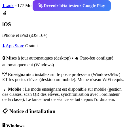
⬇️ .apk
~177 Mo
🚀 Devenir bêta testeur Google Play
🍏
iOS
iPhone et iPad (iOS 16+)
⬇️ App Store
Gratuit
🔒 Mises à jour automatiques (desktop) • 🔥 Pare-feu configuré
automatiquement (Windows)
💡
Enseignants :
installez sur le poste professeur (Windows/Mac)
ET les postes élèves (desktop ou mobile). Même réseau WiFi requis.
📱
Mobile :
Le mode enseignant est disponible sur mobile (gestion
des classes, scan QR des élèves, synchronisation avec l'ordinateur
de la classe). Le lancement de séance se fait depuis l'ordinateur.
📋 Notice d'installation
🖥️ Windows