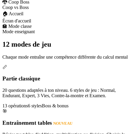
🐉 Coop Boss
Coop vs Boss
🏠 Accueil
Écran d'accueil
🏫 Mode classe
Mode enseignant
12 modes de jeu
Chaque mode entraîne une compétence différente du calcul mental
📏
Partie classique
20 questions adaptées à ton niveau. 6 styles de jeu : Normal,
Endurant, Expert, 3 Vies, Contre-la-montre et Examen.
13 opérations
6 styles
Boss & bonus
🎯
Entraînement tables
NOUVEAU