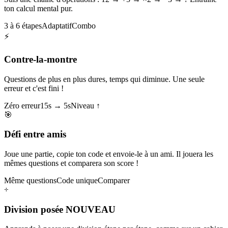
ton calcul mental pur.
3 à 6 étapes
Adaptatif
Combo
⚡
Contre-la-montre
Questions de plus en plus dures, temps qui diminue. Une seule
erreur et c'est fini !
Zéro erreur
15s → 5s
Niveau ↑
🎯
Défi entre amis
Joue une partie, copie ton code et envoie-le à un ami. Il jouera les
mêmes questions et comparera son score !
Même questions
Code unique
Comparer
÷
Division posée
NOUVEAU