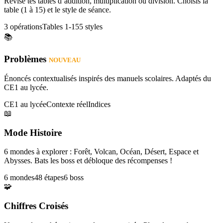
Révise tes tables d’addition, multiplication ou division. Choisis la
table (1 à 15) et le style de séance.
3 opérations
Tables 1-15
5 styles
📚
Problèmes
NOUVEAU
Énoncés contextualisés inspirés des manuels scolaires. Adaptés du
CE1 au lycée.
CE1 au lycée
Contexte réel
Indices
📖
Mode Histoire
6 mondes à explorer : Forêt, Volcan, Océan, Désert, Espace et
Abysses. Bats les boss et débloque des récompenses !
6 mondes
48 étapes
6 boss
🧩
Chiffres Croisés