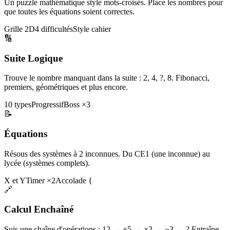
Un puzzle mathématique style mots-croisés. Place les nombres pour
que toutes les équations soient correctes.
Grille 2D
4 difficultés
Style cahier
🔢
Suite Logique
Trouve le nombre manquant dans la suite : 2, 4, ?, 8. Fibonacci,
premiers, géométriques et plus encore.
10 types
Progressif
Boss ×3
📝
Équations
Résous des systèmes à 2 inconnues. Du CE1 (une inconnue) au
lycée (systèmes complets).
X et Y
Timer ×2
Accolade {
🔗
Calcul Enchaîné
Suis une chaîne d'opérations : 12 → +5 → ×2 → −3 → ? Entraîne