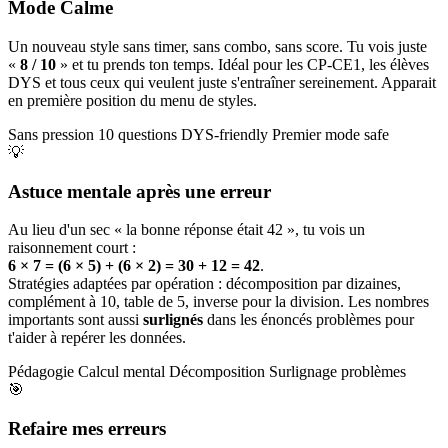
Mode Calme
Un nouveau style sans timer, sans combo, sans score. Tu vois juste
«
8 / 10
» et tu prends ton temps. Idéal pour les CP-CE1, les élèves
DYS et tous ceux qui veulent juste s'entraîner sereinement. Apparait
en première position du menu de styles.
Sans pression
10 questions
DYS-friendly
Premier mode safe
💡
Astuce mentale après une erreur
Au lieu d'un sec « la bonne réponse était 42 », tu vois un
raisonnement court :
6 × 7 = (6 × 5) + (6 × 2) = 30 + 12 = 42
.
Stratégies adaptées par opération : décomposition par dizaines,
complément à 10, table de 5, inverse pour la division. Les nombres
importants sont aussi
surlignés
dans les énoncés problèmes pour
t'aider à repérer les données.
Pédagogie
Calcul mental
Décomposition
Surlignage problèmes
🎯
Refaire mes erreurs