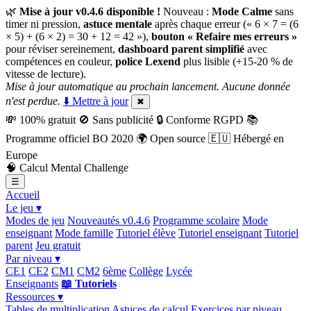
🌿
Mise à jour v0.4.6 disponible !
Nouveau :
Mode Calme
sans
timer ni pression,
astuce mentale
après chaque erreur (« 6 × 7 = (6
× 5) + (6 × 2) = 30 + 12 = 42 »),
bouton « Refaire mes erreurs »
pour réviser sereinement,
dashboard parent simplifié
avec
compétences en couleur,
police Lexend
plus lisible (+15-20 % de
vitesse de lecture).
Mise à jour automatique au prochain lancement. Aucune donnée
n'est perdue.
⬇️ Mettre à jour
✖
💸
100% gratuit
🚫
Sans publicité
🔒
Conforme RGPD
📚
Programme officiel BO 2020
🌍
Open source
🇪🇺
Hébergé en
Europe
🧠
Calcul Mental Challenge
☰
Accueil
Le jeu ▾
Modes de jeu
Nouveautés v0.4.6
Programme scolaire
Mode
enseignant
Mode famille
Tutoriel élève
Tutoriel enseignant
Tutoriel
parent
Jeu gratuit
Par niveau ▾
CE1
CE2
CM1
CM2
6ème
Collège
Lycée
Enseignants
📖 Tutoriels
Ressources ▾
Tables de multiplication
Astuces de calcul
Exercices par niveau