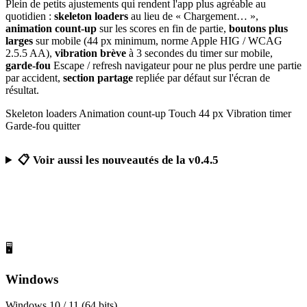
Plein de petits ajustements qui rendent l'app plus agréable au
quotidien :
skeleton loaders
au lieu de « Chargement… »,
animation count-up
sur les scores en fin de partie,
boutons plus
larges
sur mobile (44 px minimum, norme Apple HIG / WCAG
2.5.5 AA),
vibration brève
à 3 secondes du timer sur mobile,
garde-fou
Escape / refresh navigateur pour ne plus perdre une partie
par accident,
section partage
repliée par défaut sur l'écran de
résultat.
Skeleton loaders
Animation count-up
Touch 44 px
Vibration timer
Garde-fou quitter
📋 Voir aussi les nouveautés de la v0.4.5
Télécharger Calcul Mental Challenge
Gratuit, sans publicité, sans compte obligatoire
🖥️
Windows
Windows 10 / 11 (64 bits)