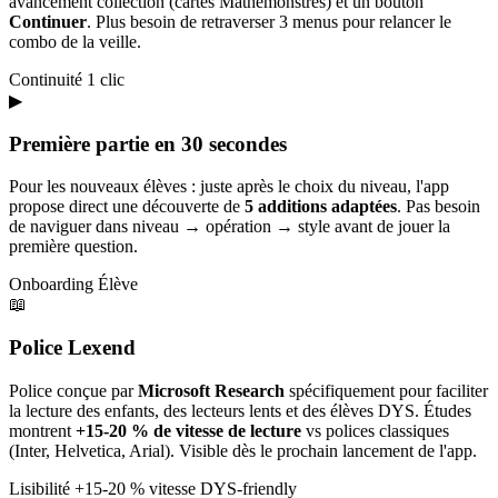
avancement collection (cartes Mathémonstres) et un bouton
Continuer
. Plus besoin de retraverser 3 menus pour relancer le
combo de la veille.
Continuité
1 clic
▶
Première partie en 30 secondes
Pour les nouveaux élèves : juste après le choix du niveau, l'app
propose direct une découverte de
5 additions adaptées
. Pas besoin
de naviguer dans niveau → opération → style avant de jouer la
première question.
Onboarding
Élève
📖
Police Lexend
Police conçue par
Microsoft Research
spécifiquement pour faciliter
la lecture des enfants, des lecteurs lents et des élèves DYS. Études
montrent
+15-20 % de vitesse de lecture
vs polices classiques
(Inter, Helvetica, Arial). Visible dès le prochain lancement de l'app.
Lisibilité
+15-20 % vitesse
DYS-friendly