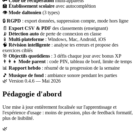
🔑
Code de récupération
multi-appareils
🏫
Établissement scolaire
avec autocomplétion
👁
Mode daltonien
(3 types)
🔒
RGPD
: export données, suppression compte, mode hors ligne
📄
Export CSV & PDF
des classements (enseignant)
📡
Détection auto
de perte de connexion en classe
📱
Multi-plateforme
: Windows, Mac, Android, iOS
🧠
Révision intelligente
: analyse tes erreurs et propose des
exercices ciblés
🎯
Objectifs quotidiens
: 3 défis chaque jour avec bonus XP
👨‍👩‍👧
Mode parent
: code PIN, tableau de bord, limite de temps
📊
Rapport hebdo
: résumé de ta progression de la semaine
🎵
Musique de fond
: ambiance sonore pendant les parties
🌿 Version 0.4.6 — Mai 2026
Pédagogie d'abord
Une mise à jour entièrement focalisée sur l'apprentissage et
l'expérience d'usage : moins de pression, plus de feedback formatif,
plus de lisibilité.
🌿