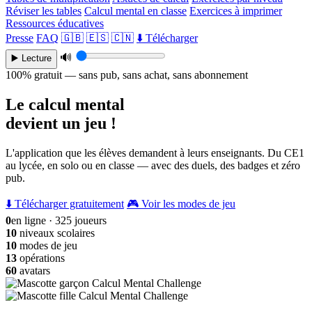
Réviser les tables
Calcul mental en classe
Exercices à imprimer
Ressources éducatives
Presse
FAQ
🇬🇧
🇪🇸
🇨🇳
⬇️ Télécharger
🔊
▶️ Lecture
100% gratuit — sans pub, sans achat, sans abonnement
Le calcul mental
devient un jeu !
L'application que les élèves demandent à leurs enseignants. Du CE1
au lycée, en solo ou en classe — avec des duels, des badges et zéro
pub.
⬇️ Télécharger gratuitement
🎮 Voir les modes de jeu
0
en ligne · 325 joueurs
10
niveaux scolaires
10
modes de jeu
13
opérations
60
avatars