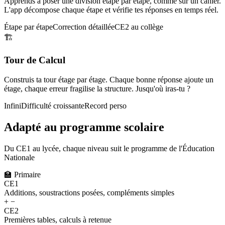
Apprends à poser une division étape par étape, comme sur un cahier.
L'app décompose chaque étape et vérifie tes réponses en temps réel.
Étape par étape
Correction détaillée
CE2 au collège
🏗️
Tour de Calcul
Construis ta tour étage par étage. Chaque bonne réponse ajoute un
étage, chaque erreur fragilise la structure. Jusqu'où iras-tu ?
Infini
Difficulté croissante
Record perso
Adapté au programme scolaire
Du CE1 au lycée, chaque niveau suit le programme de l'Éducation
Nationale
🏫
Primaire
CE1
Additions, soustractions posées, compléments simples
+ −
CE2
Premières tables, calculs à retenue