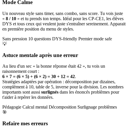
Mode Calme
Un nouveau style sans timer, sans combo, sans score. Tu vois juste
«
8 / 10
» et tu prends ton temps. Idéal pour les CP-CE1, les élèves
DYS et tous ceux qui veulent juste s'entraîner sereinement. Apparait
en première position du menu de styles.
Sans pression
10 questions
DYS-friendly
Premier mode safe
💡
Astuce mentale après une erreur
Au lieu d'un sec « la bonne réponse était 42 », tu vois un
raisonnement court :
6 × 7 = (6 × 5) + (6 × 2) = 30 + 12 = 42
.
Stratégies adaptées par opération : décomposition par dizaines,
complément à 10, table de 5, inverse pour la division. Les nombres
importants sont aussi
surlignés
dans les énoncés problèmes pour
t'aider à repérer les données.
Pédagogie
Calcul mental
Décomposition
Surlignage problèmes
🎯
Refaire mes erreurs