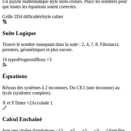
Un puzzle mathématique style mots-croisés. Place les nombres pour
que toutes les équations soient correctes.
Grille 2D
4 difficultés
Style cahier
🔢
Suite Logique
Trouve le nombre manquant dans la suite : 2, 4, ?, 8. Fibonacci,
premiers, géométriques et plus encore.
10 types
Progressif
Boss ×3
📝
Équations
Résous des systèmes à 2 inconnues. Du CE1 (une inconnue) au
lycée (systèmes complets).
X et Y
Timer ×2
Accolade {
🔗
Calcul Enchaîné
Suis une chaîne d'opérations : 12 → +5 → ×2 → −3 → ? Entraîne