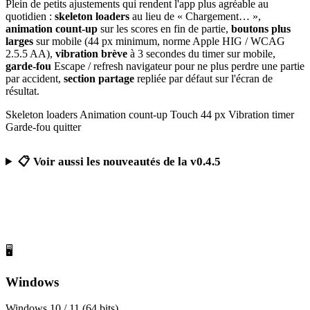
Plein de petits ajustements qui rendent l'app plus agréable au
quotidien :
skeleton loaders
au lieu de « Chargement… »,
animation count-up
sur les scores en fin de partie,
boutons plus
larges
sur mobile (44 px minimum, norme Apple HIG / WCAG
2.5.5 AA),
vibration brève
à 3 secondes du timer sur mobile,
garde-fou
Escape / refresh navigateur pour ne plus perdre une partie
par accident,
section partage
repliée par défaut sur l'écran de
résultat.
Skeleton loaders
Animation count-up
Touch 44 px
Vibration timer
Garde-fou quitter
📋 Voir aussi les nouveautés de la v0.4.5
Télécharger Calcul Mental Challenge
Gratuit, sans publicité, sans compte obligatoire
🖥️
Windows
Windows 10 / 11 (64 bits)