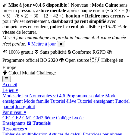
🌿
Mise à jour v0.4.6 disponible !
Nouveau :
Mode Calme
sans
timer ni pression,
astuce mentale
après chaque erreur (« 6 × 7 = (6
× 5) + (6 × 2) = 30 + 12 = 42 »),
bouton « Refaire mes erreurs »
pour réviser sereinement,
dashboard parent simplifié
avec
compétences en couleur,
police Lexend
plus lisible (+15-20 % de
vitesse de lecture).
Mise à jour automatique au prochain lancement. Aucune donnée
n'est perdue.
⬇️ Mettre à jour
✖
💸
100% gratuit
🚫
Sans publicité
🔒
Conforme RGPD
📚
Programme officiel BO 2020
🌍
Open source
🇪🇺
Hébergé en
Europe
🧠
Calcul Mental Challenge
☰
Accueil
Le jeu ▾
Modes de jeu
Nouveautés v0.4.6
Programme scolaire
Mode
enseignant
Mode famille
Tutoriel élève
Tutoriel enseignant
Tutoriel
parent
Jeu gratuit
Par niveau ▾
CE1
CE2
CM1
CM2
6ème
Collège
Lycée
Enseignants
📖 Tutoriels
Ressources ▾
Tables de multiplication
Astuces de calcul
Exercices par niveau