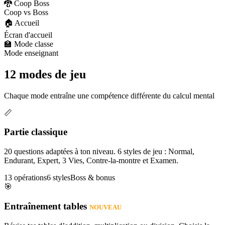
🐉 Coop Boss
Coop vs Boss
🏠 Accueil
Écran d'accueil
🏫 Mode classe
Mode enseignant
12 modes de jeu
Chaque mode entraîne une compétence différente du calcul mental
📏
Partie classique
20 questions adaptées à ton niveau. 6 styles de jeu : Normal,
Endurant, Expert, 3 Vies, Contre-la-montre et Examen.
13 opérations
6 styles
Boss & bonus
🎯
Entraînement tables
NOUVEAU