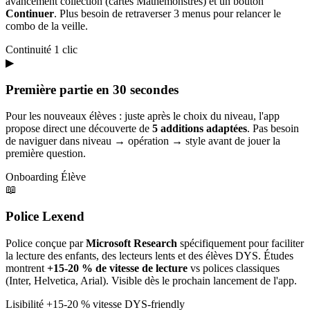
avancement collection (cartes Mathémonstres) et un bouton
Continuer
. Plus besoin de retraverser 3 menus pour relancer le
combo de la veille.
Continuité
1 clic
▶
Première partie en 30 secondes
Pour les nouveaux élèves : juste après le choix du niveau, l'app
propose direct une découverte de
5 additions adaptées
. Pas besoin
de naviguer dans niveau → opération → style avant de jouer la
première question.
Onboarding
Élève
📖
Police Lexend
Police conçue par
Microsoft Research
spécifiquement pour faciliter
la lecture des enfants, des lecteurs lents et des élèves DYS. Études
montrent
+15-20 % de vitesse de lecture
vs polices classiques
(Inter, Helvetica, Arial). Visible dès le prochain lancement de l'app.
Lisibilité
+15-20 % vitesse
DYS-friendly