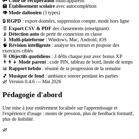
🔑
Code de récupération
multi-appareils
🏫
Établissement scolaire
avec autocomplétion
👁
Mode daltonien
(3 types)
🔒
RGPD
: export données, suppression compte, mode hors ligne
📄
Export CSV & PDF
des classements (enseignant)
📡
Détection auto
de perte de connexion en classe
📱
Multi-plateforme
: Windows, Mac, Android, iOS
🧠
Révision intelligente
: analyse tes erreurs et propose des
exercices ciblés
🎯
Objectifs quotidiens
: 3 défis chaque jour avec bonus XP
👨‍👩‍👧
Mode parent
: code PIN, tableau de bord, limite de temps
📊
Rapport hebdo
: résumé de ta progression de la semaine
🎵
Musique de fond
: ambiance sonore pendant les parties
🌿 Version 0.4.6 — Mai 2026
Pédagogie d'abord
Une mise à jour entièrement focalisée sur l'apprentissage et
l'expérience d'usage : moins de pression, plus de feedback formatif,
plus de lisibilité.
🌿