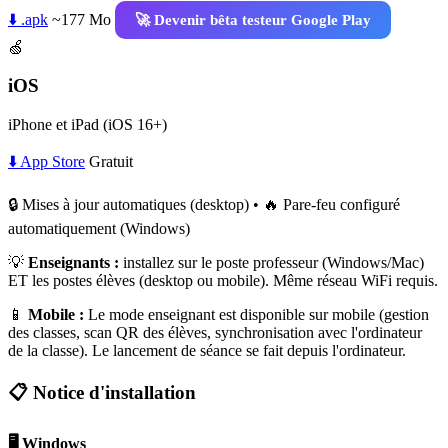
⬇️ .apk
~177 Mo
🚀 Devenir bêta testeur Google Play
🍏
iOS
iPhone et iPad (iOS 16+)
⬇️ App Store
Gratuit
🔒 Mises à jour automatiques (desktop) • 🔥 Pare-feu configuré
automatiquement (Windows)
💡
Enseignants :
installez sur le poste professeur (Windows/Mac)
ET les postes élèves (desktop ou mobile). Même réseau WiFi requis.
📱
Mobile :
Le mode enseignant est disponible sur mobile (gestion
des classes, scan QR des élèves, synchronisation avec l'ordinateur
de la classe). Le lancement de séance se fait depuis l'ordinateur.
📋 Notice d'installation
🖥️ Windows