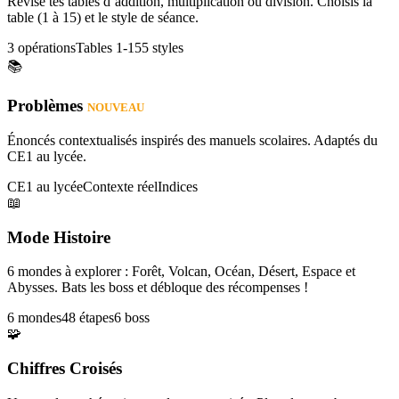
Révise tes tables d’addition, multiplication ou division. Choisis la
table (1 à 15) et le style de séance.
3 opérations
Tables 1-15
5 styles
📚
Problèmes
NOUVEAU
Énoncés contextualisés inspirés des manuels scolaires. Adaptés du
CE1 au lycée.
CE1 au lycée
Contexte réel
Indices
📖
Mode Histoire
6 mondes à explorer : Forêt, Volcan, Océan, Désert, Espace et
Abysses. Bats les boss et débloque des récompenses !
6 mondes
48 étapes
6 boss
🧩
Chiffres Croisés