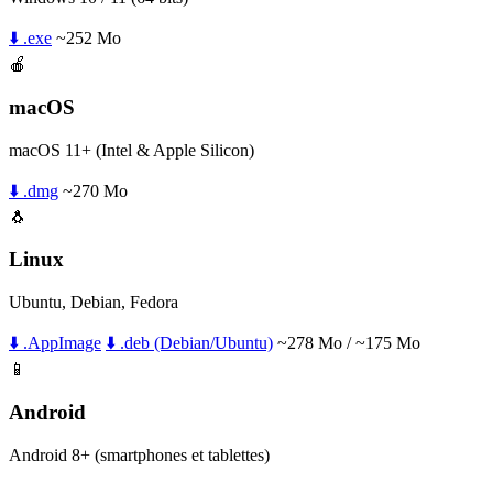
⬇️ .exe
~252 Mo
🍎
macOS
macOS 11+ (Intel & Apple Silicon)
⬇️ .dmg
~270 Mo
🐧
Linux
Ubuntu, Debian, Fedora
⬇️ .AppImage
⬇️ .deb (Debian/Ubuntu)
~278 Mo / ~175 Mo
📱
Android
Android 8+ (smartphones et tablettes)