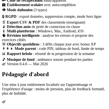
🔑
Code de récupération
multi-appareils
🏫
Établissement scolaire
avec autocomplétion
👁
Mode daltonien
(3 types)
🔒
RGPD
: export données, suppression compte, mode hors ligne
📄
Export CSV & PDF
des classements (enseignant)
📡
Détection auto
de perte de connexion en classe
📱
Multi-plateforme
: Windows, Mac, Android, iOS
🧠
Révision intelligente
: analyse tes erreurs et propose des
exercices ciblés
🎯
Objectifs quotidiens
: 3 défis chaque jour avec bonus XP
👨‍👩‍👧
Mode parent
: code PIN, tableau de bord, limite de temps
📊
Rapport hebdo
: résumé de ta progression de la semaine
🎵
Musique de fond
: ambiance sonore pendant les parties
🌿 Version 0.4.6 — Mai 2026
Pédagogie d'abord
Une mise à jour entièrement focalisée sur l'apprentissage et
l'expérience d'usage : moins de pression, plus de feedback formatif,
plus de lisibilité.
🌿