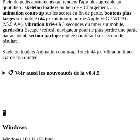
Plein de petits ajustements qui rendent l'app plus agréable au
quotidien :
skeleton loaders
au lieu de « Chargement… »,
animation count-up
sur les scores en fin de partie,
boutons plus
larges
sur mobile (44 px minimum, norme Apple HIG / WCAG
2.5.5 AA),
vibration brève
à 3 secondes du timer sur mobile,
garde-fou
Escape / refresh navigateur pour ne plus perdre une partie
par accident,
section partage
repliée par défaut sur l'écran de
résultat.
Skeleton loaders
Animation count-up
Touch 44 px
Vibration timer
Garde-fou quitter
📋 Voir aussi les nouveautés de la v0.4.5
Télécharger Calcul Mental Challenge
Gratuit, sans publicité, sans compte obligatoire
🖥️
Windows
Windows 10 / 11 (64 bits)