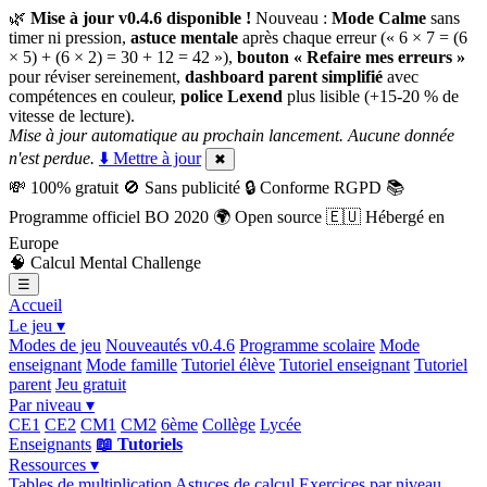
🌿
Mise à jour v0.4.6 disponible !
Nouveau :
Mode Calme
sans
timer ni pression,
astuce mentale
après chaque erreur (« 6 × 7 = (6
× 5) + (6 × 2) = 30 + 12 = 42 »),
bouton « Refaire mes erreurs »
pour réviser sereinement,
dashboard parent simplifié
avec
compétences en couleur,
police Lexend
plus lisible (+15-20 % de
vitesse de lecture).
Mise à jour automatique au prochain lancement. Aucune donnée
n'est perdue.
⬇️ Mettre à jour
✖
💸
100% gratuit
🚫
Sans publicité
🔒
Conforme RGPD
📚
Programme officiel BO 2020
🌍
Open source
🇪🇺
Hébergé en
Europe
🧠
Calcul Mental Challenge
☰
Accueil
Le jeu ▾
Modes de jeu
Nouveautés v0.4.6
Programme scolaire
Mode
enseignant
Mode famille
Tutoriel élève
Tutoriel enseignant
Tutoriel
parent
Jeu gratuit
Par niveau ▾
CE1
CE2
CM1
CM2
6ème
Collège
Lycée
Enseignants
📖 Tutoriels
Ressources ▾
Tables de multiplication
Astuces de calcul
Exercices par niveau