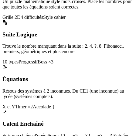
Un puzzle mathématique style mots-croisés. Place les nombres pour
que toutes les équations soient correctes.
Grille 2D
4 difficultés
Style cahier
🔢
Suite Logique
Trouve le nombre manquant dans la suite : 2, 4, ?, 8. Fibonacci,
premiers, géométriques et plus encore.
10 types
Progressif
Boss ×3
📝
Équations
Résous des systèmes à 2 inconnues. Du CE1 (une inconnue) au
lycée (systèmes complets).
X et Y
Timer ×2
Accolade {
🔗
Calcul Enchaîné
Suis une chaîne d'opérations : 12 → +5 → ×2 → −3 → ? Entraîne