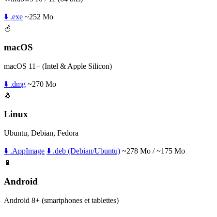
⬇️ .exe
~252 Mo
🍎
macOS
macOS 11+ (Intel & Apple Silicon)
⬇️ .dmg
~270 Mo
🐧
Linux
Ubuntu, Debian, Fedora
⬇️ .AppImage
⬇️ .deb (Debian/Ubuntu)
~278 Mo / ~175 Mo
📱
Android
Android 8+ (smartphones et tablettes)