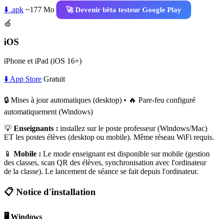
⬇️ .apk
~177 Mo
🚀 Devenir bêta testeur Google Play
🍏
iOS
iPhone et iPad (iOS 16+)
⬇️ App Store
Gratuit
🔒 Mises à jour automatiques (desktop) • 🔥 Pare-feu configuré
automatiquement (Windows)
💡
Enseignants :
installez sur le poste professeur (Windows/Mac)
ET les postes élèves (desktop ou mobile). Même réseau WiFi requis.
📱
Mobile :
Le mode enseignant est disponible sur mobile (gestion
des classes, scan QR des élèves, synchronisation avec l'ordinateur
de la classe). Le lancement de séance se fait depuis l'ordinateur.
📋 Notice d'installation
🖥️ Windows