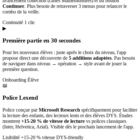
avancement collection (cartes Mathémonstres) et un bouton
Continuer
. Plus besoin de retraverser 3 menus pour relancer le
combo de la veille.
Continuité
1 clic
▶
Première partie en 30 secondes
Pour les nouveaux élèves : juste après le choix du niveau, l'app
propose direct une découverte de
5 additions adaptées
. Pas besoin
de naviguer dans niveau → opération → style avant de jouer la
première question.
Onboarding
Élève
📖
Police Lexend
Police conçue par
Microsoft Research
spécifiquement pour faciliter
la lecture des enfants, des lecteurs lents et des élèves DYS. Études
montrent
+15-20 % de vitesse de lecture
vs polices classiques
(Inter, Helvetica, Arial). Visible dès le prochain lancement de l'app.
Lisibilité
+15-20 % vitesse
DYS-friendly