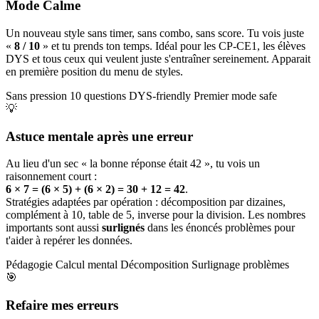
Mode Calme
Un nouveau style sans timer, sans combo, sans score. Tu vois juste
«
8 / 10
» et tu prends ton temps. Idéal pour les CP-CE1, les élèves
DYS et tous ceux qui veulent juste s'entraîner sereinement. Apparait
en première position du menu de styles.
Sans pression
10 questions
DYS-friendly
Premier mode safe
💡
Astuce mentale après une erreur
Au lieu d'un sec « la bonne réponse était 42 », tu vois un
raisonnement court :
6 × 7 = (6 × 5) + (6 × 2) = 30 + 12 = 42
.
Stratégies adaptées par opération : décomposition par dizaines,
complément à 10, table de 5, inverse pour la division. Les nombres
importants sont aussi
surlignés
dans les énoncés problèmes pour
t'aider à repérer les données.
Pédagogie
Calcul mental
Décomposition
Surlignage problèmes
🎯
Refaire mes erreurs