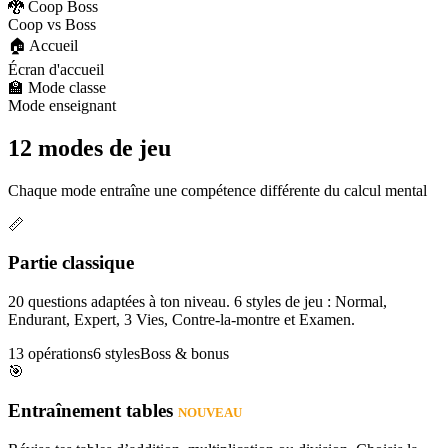
🐉 Coop Boss
Coop vs Boss
🏠 Accueil
Écran d'accueil
🏫 Mode classe
Mode enseignant
12 modes de jeu
Chaque mode entraîne une compétence différente du calcul mental
📏
Partie classique
20 questions adaptées à ton niveau. 6 styles de jeu : Normal,
Endurant, Expert, 3 Vies, Contre-la-montre et Examen.
13 opérations
6 styles
Boss & bonus
🎯
Entraînement tables
NOUVEAU