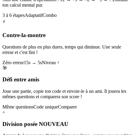
ton calcul mental pur.
3 à 6 étapes
Adaptatif
Combo
⚡
Contre-la-montre
Questions de plus en plus dures, temps qui diminue. Une seule
erreur et c'est fini !
Zéro erreur
15s → 5s
Niveau ↑
🎯
Défi entre amis
Joue une partie, copie ton code et envoie-le à un ami. Il jouera les
mêmes questions et comparera son score !
Même questions
Code unique
Comparer
÷
Division posée
NOUVEAU