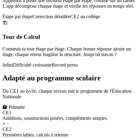
Apprends à poser une division étape par étape, comme sur un cahier.
L'app décompose chaque étape et vérifie tes réponses en temps réel.
Étape par étape
Correction détaillée
CE2 au collège
🏗️
Tour de Calcul
Construis ta tour étage par étage. Chaque bonne réponse ajoute un
étage, chaque erreur fragilise la structure. Jusqu'où iras-tu ?
Infini
Difficulté croissante
Record perso
Adapté au programme scolaire
Du CE1 au lycée, chaque niveau suit le programme de l'Éducation
Nationale
🏫
Primaire
CE1
Additions, soustractions posées, compléments simples
+ −
CE2
Premières tables, calculs à retenue