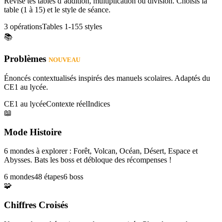
Révise tes tables d’addition, multiplication ou division. Choisis la
table (1 à 15) et le style de séance.
3 opérations
Tables 1-15
5 styles
📚
Problèmes
NOUVEAU
Énoncés contextualisés inspirés des manuels scolaires. Adaptés du
CE1 au lycée.
CE1 au lycée
Contexte réel
Indices
📖
Mode Histoire
6 mondes à explorer : Forêt, Volcan, Océan, Désert, Espace et
Abysses. Bats les boss et débloque des récompenses !
6 mondes
48 étapes
6 boss
🧩
Chiffres Croisés