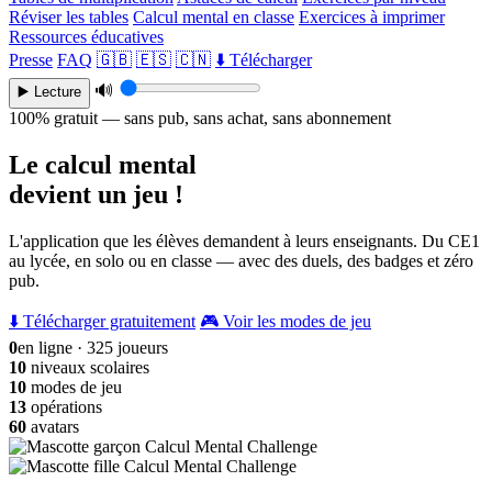
Réviser les tables
Calcul mental en classe
Exercices à imprimer
Ressources éducatives
Presse
FAQ
🇬🇧
🇪🇸
🇨🇳
⬇️ Télécharger
🔊
▶️ Lecture
100% gratuit — sans pub, sans achat, sans abonnement
Le calcul mental
devient un jeu !
L'application que les élèves demandent à leurs enseignants. Du CE1
au lycée, en solo ou en classe — avec des duels, des badges et zéro
pub.
⬇️ Télécharger gratuitement
🎮 Voir les modes de jeu
0
en ligne · 325 joueurs
10
niveaux scolaires
10
modes de jeu
13
opérations
60
avatars