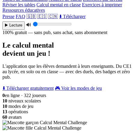
Réviser les tables
Calcul mental en classe
Exercices à imprimer
Ressources éducatives
Presse
FAQ
🇬🇧
🇪🇸
🇨🇳
⬇️ Télécharger
🔊
▶️ Lecture
100% gratuit — sans pub, sans achat, sans abonnement
Le calcul mental
devient un jeu !
L'application que les élèves demandent à leurs enseignants. Du CE1
au lycée, en solo ou en classe — avec des duels, des badges et zéro
pub.
⬇️ Télécharger gratuitement
🎮 Voir les modes de jeu
0
en ligne · 322 joueurs
10
niveaux scolaires
10
modes de jeu
13
opérations
60
avatars