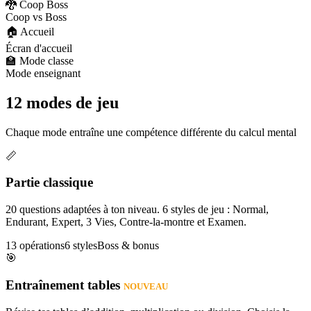
🐉 Coop Boss
Coop vs Boss
🏠 Accueil
Écran d'accueil
🏫 Mode classe
Mode enseignant
12 modes de jeu
Chaque mode entraîne une compétence différente du calcul mental
📏
Partie classique
20 questions adaptées à ton niveau. 6 styles de jeu : Normal,
Endurant, Expert, 3 Vies, Contre-la-montre et Examen.
13 opérations
6 styles
Boss & bonus
🎯
Entraînement tables
NOUVEAU