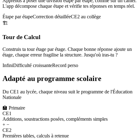
Apprends à poser une division étape par étape, comme sur un cahier.
L'app décompose chaque étape et vérifie tes réponses en temps réel.
Étape par étape
Correction détaillée
CE2 au collège
🏗️
Tour de Calcul
Construis ta tour étage par étage. Chaque bonne réponse ajoute un
étage, chaque erreur fragilise la structure. Jusqu'où iras-tu ?
Infini
Difficulté croissante
Record perso
Adapté au programme scolaire
Du CE1 au lycée, chaque niveau suit le programme de l'Éducation
Nationale
🏫
Primaire
CE1
Additions, soustractions posées, compléments simples
+ −
CE2
Premières tables, calculs à retenue