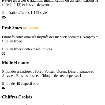
Révise tes tables d’addition, multiplication ou division. Choisis la
table (1 à 15) et le style de séance.
3 opérations
Tables 1-15
5 styles
📚
Problèmes
NOUVEAU
Énoncés contextualisés inspirés des manuels scolaires. Adaptés du
CE1 au lycée.
CE1 au lycée
Contexte réel
Indices
📖
Mode Histoire
6 mondes à explorer : Forêt, Volcan, Océan, Désert, Espace et
Abysses. Bats les boss et débloque des récompenses !
6 mondes
48 étapes
6 boss
🧩
Chiffres Croisés