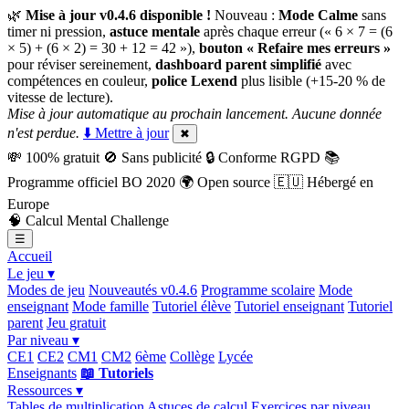
🌿
Mise à jour v0.4.6 disponible !
Nouveau :
Mode Calme
sans
timer ni pression,
astuce mentale
après chaque erreur (« 6 × 7 = (6
× 5) + (6 × 2) = 30 + 12 = 42 »),
bouton « Refaire mes erreurs »
pour réviser sereinement,
dashboard parent simplifié
avec
compétences en couleur,
police Lexend
plus lisible (+15-20 % de
vitesse de lecture).
Mise à jour automatique au prochain lancement. Aucune donnée
n'est perdue.
⬇️ Mettre à jour
✖
💸
100% gratuit
🚫
Sans publicité
🔒
Conforme RGPD
📚
Programme officiel BO 2020
🌍
Open source
🇪🇺
Hébergé en
Europe
🧠
Calcul Mental Challenge
☰
Accueil
Le jeu ▾
Modes de jeu
Nouveautés v0.4.6
Programme scolaire
Mode
enseignant
Mode famille
Tutoriel élève
Tutoriel enseignant
Tutoriel
parent
Jeu gratuit
Par niveau ▾
CE1
CE2
CM1
CM2
6ème
Collège
Lycée
Enseignants
📖 Tutoriels
Ressources ▾
Tables de multiplication
Astuces de calcul
Exercices par niveau