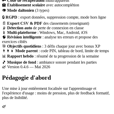
🔑
Code de récupération
multi-appareils
🏫
Établissement scolaire
avec autocomplétion
👁
Mode daltonien
(3 types)
🔒
RGPD
: export données, suppression compte, mode hors ligne
📄
Export CSV & PDF
des classements (enseignant)
📡
Détection auto
de perte de connexion en classe
📱
Multi-plateforme
: Windows, Mac, Android, iOS
🧠
Révision intelligente
: analyse tes erreurs et propose des
exercices ciblés
🎯
Objectifs quotidiens
: 3 défis chaque jour avec bonus XP
👨‍👩‍👧
Mode parent
: code PIN, tableau de bord, limite de temps
📊
Rapport hebdo
: résumé de ta progression de la semaine
🎵
Musique de fond
: ambiance sonore pendant les parties
🌿 Version 0.4.6 — Mai 2026
Pédagogie d'abord
Une mise à jour entièrement focalisée sur l'apprentissage et
l'expérience d'usage : moins de pression, plus de feedback formatif,
plus de lisibilité.
🌿