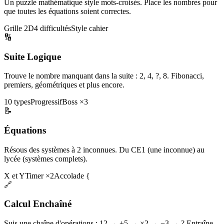
Un puzzle mathématique style mots-croisés. Place les nombres pour
que toutes les équations soient correctes.
Grille 2D
4 difficultés
Style cahier
🔢
Suite Logique
Trouve le nombre manquant dans la suite : 2, 4, ?, 8. Fibonacci,
premiers, géométriques et plus encore.
10 types
Progressif
Boss ×3
📝
Équations
Résous des systèmes à 2 inconnues. Du CE1 (une inconnue) au
lycée (systèmes complets).
X et Y
Timer ×2
Accolade {
🔗
Calcul Enchaîné
Suis une chaîne d'opérations : 12 → +5 → ×2 → −3 → ? Entraîne