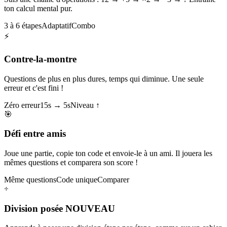
ton calcul mental pur.
3 à 6 étapes
Adaptatif
Combo
⚡
Contre-la-montre
Questions de plus en plus dures, temps qui diminue. Une seule
erreur et c'est fini !
Zéro erreur
15s → 5s
Niveau ↑
🎯
Défi entre amis
Joue une partie, copie ton code et envoie-le à un ami. Il jouera les
mêmes questions et comparera son score !
Même questions
Code unique
Comparer
÷
Division posée
NOUVEAU