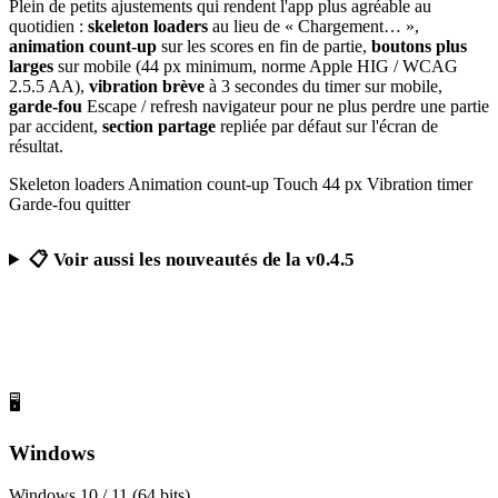
Plein de petits ajustements qui rendent l'app plus agréable au
quotidien :
skeleton loaders
au lieu de « Chargement… »,
animation count-up
sur les scores en fin de partie,
boutons plus
larges
sur mobile (44 px minimum, norme Apple HIG / WCAG
2.5.5 AA),
vibration brève
à 3 secondes du timer sur mobile,
garde-fou
Escape / refresh navigateur pour ne plus perdre une partie
par accident,
section partage
repliée par défaut sur l'écran de
résultat.
Skeleton loaders
Animation count-up
Touch 44 px
Vibration timer
Garde-fou quitter
📋 Voir aussi les nouveautés de la v0.4.5
Télécharger Calcul Mental Challenge
Gratuit, sans publicité, sans compte obligatoire
🖥️
Windows
Windows 10 / 11 (64 bits)