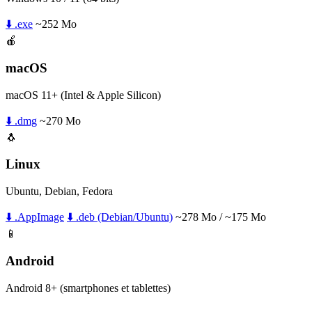
⬇️ .exe
~252 Mo
🍎
macOS
macOS 11+ (Intel & Apple Silicon)
⬇️ .dmg
~270 Mo
🐧
Linux
Ubuntu, Debian, Fedora
⬇️ .AppImage
⬇️ .deb (Debian/Ubuntu)
~278 Mo / ~175 Mo
📱
Android
Android 8+ (smartphones et tablettes)