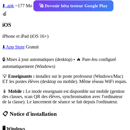
⬇️ .apk
~177 Mo
🚀 Devenir bêta testeur Google Play
🍏
iOS
iPhone et iPad (iOS 16+)
⬇️ App Store
Gratuit
🔒 Mises à jour automatiques (desktop) • 🔥 Pare-feu configuré
automatiquement (Windows)
💡
Enseignants :
installez sur le poste professeur (Windows/Mac)
ET les postes élèves (desktop ou mobile). Même réseau WiFi requis.
📱
Mobile :
Le mode enseignant est disponible sur mobile (gestion
des classes, scan QR des élèves, synchronisation avec l'ordinateur
de la classe). Le lancement de séance se fait depuis l'ordinateur.
📋 Notice d'installation
🖥️ Windows