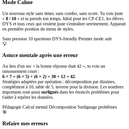
Mode Calme
Un nouveau style sans timer, sans combo, sans score. Tu vois juste
«
8 / 10
» et tu prends ton temps. Idéal pour les CP-CE1, les élèves
DYS et tous ceux qui veulent juste s'entraîner sereinement. Apparait
en première position du menu de styles.
Sans pression
10 questions
DYS-friendly
Premier mode safe
💡
Astuce mentale après une erreur
Au lieu d'un sec « la bonne réponse était 42 », tu vois un
raisonnement court :
6 × 7 = (6 × 5) + (6 × 2) = 30 + 12 = 42
.
Stratégies adaptées par opération : décomposition par dizaines,
complément à 10, table de 5, inverse pour la division. Les nombres
importants sont aussi
surlignés
dans les énoncés problèmes pour
t'aider à repérer les données.
Pédagogie
Calcul mental
Décomposition
Surlignage problèmes
🎯
Refaire mes erreurs