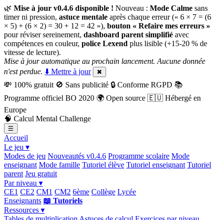
🌿
Mise à jour v0.4.6 disponible !
Nouveau :
Mode Calme
sans
timer ni pression,
astuce mentale
après chaque erreur (« 6 × 7 = (6
× 5) + (6 × 2) = 30 + 12 = 42 »),
bouton « Refaire mes erreurs »
pour réviser sereinement,
dashboard parent simplifié
avec
compétences en couleur,
police Lexend
plus lisible (+15-20 % de
vitesse de lecture).
Mise à jour automatique au prochain lancement. Aucune donnée
n'est perdue.
⬇️ Mettre à jour
✖
💸
100% gratuit
🚫
Sans publicité
🔒
Conforme RGPD
📚
Programme officiel BO 2020
🌍
Open source
🇪🇺
Hébergé en
Europe
🧠
Calcul Mental Challenge
☰
Accueil
Le jeu ▾
Modes de jeu
Nouveautés v0.4.6
Programme scolaire
Mode
enseignant
Mode famille
Tutoriel élève
Tutoriel enseignant
Tutoriel
parent
Jeu gratuit
Par niveau ▾
CE1
CE2
CM1
CM2
6ème
Collège
Lycée
Enseignants
📖 Tutoriels
Ressources ▾
Tables de multiplication
Astuces de calcul
Exercices par niveau