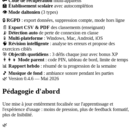
🔑
Code de récupération
multi-appareils
🏫
Établissement scolaire
avec autocomplétion
👁
Mode daltonien
(3 types)
🔒
RGPD
: export données, suppression compte, mode hors ligne
📄
Export CSV & PDF
des classements (enseignant)
📡
Détection auto
de perte de connexion en classe
📱
Multi-plateforme
: Windows, Mac, Android, iOS
🧠
Révision intelligente
: analyse tes erreurs et propose des
exercices ciblés
🎯
Objectifs quotidiens
: 3 défis chaque jour avec bonus XP
👨‍👩‍👧
Mode parent
: code PIN, tableau de bord, limite de temps
📊
Rapport hebdo
: résumé de ta progression de la semaine
🎵
Musique de fond
: ambiance sonore pendant les parties
🌿 Version 0.4.6 — Mai 2026
Pédagogie d'abord
Une mise à jour entièrement focalisée sur l'apprentissage et
l'expérience d'usage : moins de pression, plus de feedback formatif,
plus de lisibilité.
🌿