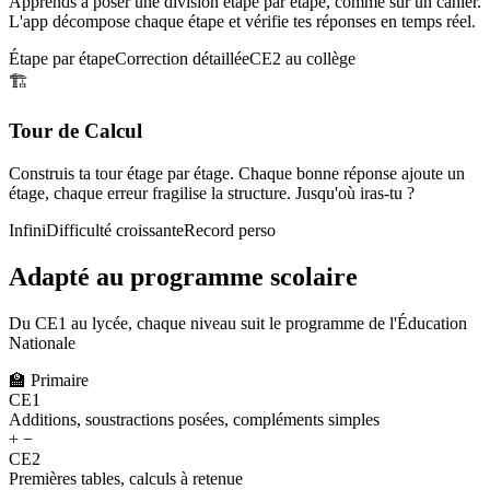
Apprends à poser une division étape par étape, comme sur un cahier.
L'app décompose chaque étape et vérifie tes réponses en temps réel.
Étape par étape
Correction détaillée
CE2 au collège
🏗️
Tour de Calcul
Construis ta tour étage par étage. Chaque bonne réponse ajoute un
étage, chaque erreur fragilise la structure. Jusqu'où iras-tu ?
Infini
Difficulté croissante
Record perso
Adapté au programme scolaire
Du CE1 au lycée, chaque niveau suit le programme de l'Éducation
Nationale
🏫
Primaire
CE1
Additions, soustractions posées, compléments simples
+ −
CE2
Premières tables, calculs à retenue