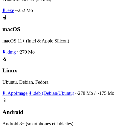
⬇️ .exe
~252 Mo
🍎
macOS
macOS 11+ (Intel & Apple Silicon)
⬇️ .dmg
~270 Mo
🐧
Linux
Ubuntu, Debian, Fedora
⬇️ .AppImage
⬇️ .deb (Debian/Ubuntu)
~278 Mo / ~175 Mo
📱
Android
Android 8+ (smartphones et tablettes)