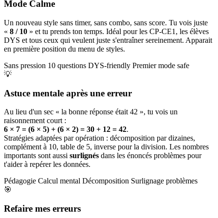
Mode Calme
Un nouveau style sans timer, sans combo, sans score. Tu vois juste
«
8 / 10
» et tu prends ton temps. Idéal pour les CP-CE1, les élèves
DYS et tous ceux qui veulent juste s'entraîner sereinement. Apparait
en première position du menu de styles.
Sans pression
10 questions
DYS-friendly
Premier mode safe
💡
Astuce mentale après une erreur
Au lieu d'un sec « la bonne réponse était 42 », tu vois un
raisonnement court :
6 × 7 = (6 × 5) + (6 × 2) = 30 + 12 = 42
.
Stratégies adaptées par opération : décomposition par dizaines,
complément à 10, table de 5, inverse pour la division. Les nombres
importants sont aussi
surlignés
dans les énoncés problèmes pour
t'aider à repérer les données.
Pédagogie
Calcul mental
Décomposition
Surlignage problèmes
🎯
Refaire mes erreurs