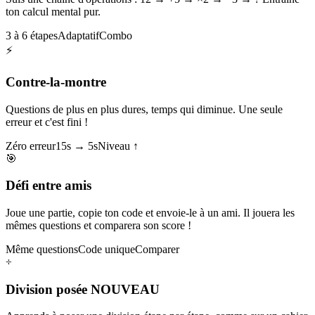
ton calcul mental pur.
3 à 6 étapes
Adaptatif
Combo
⚡
Contre-la-montre
Questions de plus en plus dures, temps qui diminue. Une seule
erreur et c'est fini !
Zéro erreur
15s → 5s
Niveau ↑
🎯
Défi entre amis
Joue une partie, copie ton code et envoie-le à un ami. Il jouera les
mêmes questions et comparera son score !
Même questions
Code unique
Comparer
÷
Division posée
NOUVEAU