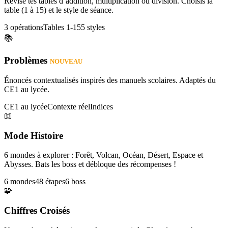
Révise tes tables d’addition, multiplication ou division. Choisis la
table (1 à 15) et le style de séance.
3 opérations
Tables 1-15
5 styles
📚
Problèmes
NOUVEAU
Énoncés contextualisés inspirés des manuels scolaires. Adaptés du
CE1 au lycée.
CE1 au lycée
Contexte réel
Indices
📖
Mode Histoire
6 mondes à explorer : Forêt, Volcan, Océan, Désert, Espace et
Abysses. Bats les boss et débloque des récompenses !
6 mondes
48 étapes
6 boss
🧩
Chiffres Croisés