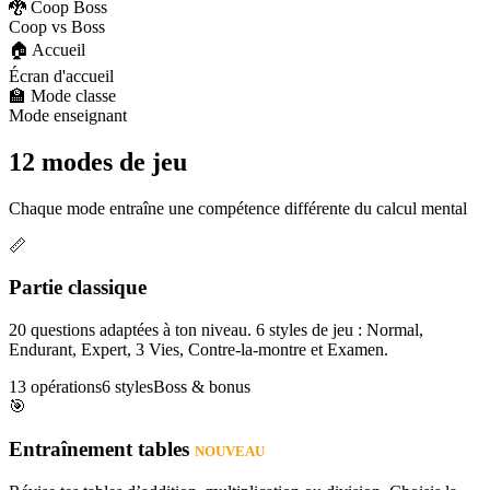
🐉 Coop Boss
Coop vs Boss
🏠 Accueil
Écran d'accueil
🏫 Mode classe
Mode enseignant
12 modes de jeu
Chaque mode entraîne une compétence différente du calcul mental
📏
Partie classique
20 questions adaptées à ton niveau. 6 styles de jeu : Normal,
Endurant, Expert, 3 Vies, Contre-la-montre et Examen.
13 opérations
6 styles
Boss & bonus
🎯
Entraînement tables
NOUVEAU