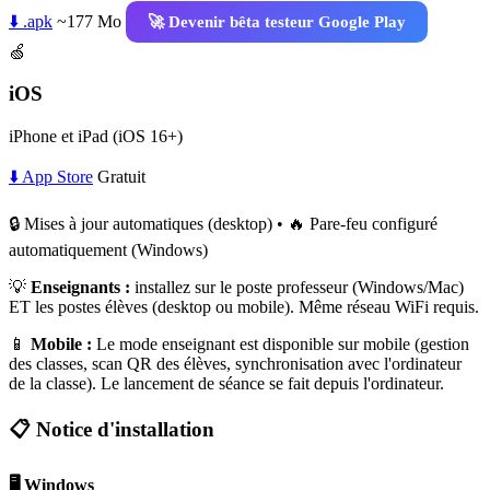
⬇️ .apk
~177 Mo
🚀 Devenir bêta testeur Google Play
🍏
iOS
iPhone et iPad (iOS 16+)
⬇️ App Store
Gratuit
🔒 Mises à jour automatiques (desktop) • 🔥 Pare-feu configuré
automatiquement (Windows)
💡
Enseignants :
installez sur le poste professeur (Windows/Mac)
ET les postes élèves (desktop ou mobile). Même réseau WiFi requis.
📱
Mobile :
Le mode enseignant est disponible sur mobile (gestion
des classes, scan QR des élèves, synchronisation avec l'ordinateur
de la classe). Le lancement de séance se fait depuis l'ordinateur.
📋 Notice d'installation
🖥️ Windows