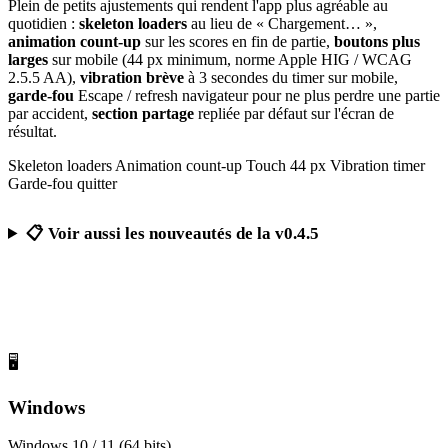
Plein de petits ajustements qui rendent l'app plus agréable au
quotidien :
skeleton loaders
au lieu de « Chargement… »,
animation count-up
sur les scores en fin de partie,
boutons plus
larges
sur mobile (44 px minimum, norme Apple HIG / WCAG
2.5.5 AA),
vibration brève
à 3 secondes du timer sur mobile,
garde-fou
Escape / refresh navigateur pour ne plus perdre une partie
par accident,
section partage
repliée par défaut sur l'écran de
résultat.
Skeleton loaders
Animation count-up
Touch 44 px
Vibration timer
Garde-fou quitter
📋 Voir aussi les nouveautés de la v0.4.5
Télécharger Calcul Mental Challenge
Gratuit, sans publicité, sans compte obligatoire
🖥️
Windows
Windows 10 / 11 (64 bits)