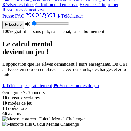
Réviser les tables
Calcul mental en classe
Exercices à imprimer
Ressources éducatives
Presse
FAQ
🇬🇧
🇪🇸
🇨🇳
⬇️ Télécharger
🔊
▶️ Lecture
100% gratuit — sans pub, sans achat, sans abonnement
Le calcul mental
devient un jeu !
L'application que les élèves demandent à leurs enseignants. Du CE1
au lycée, en solo ou en classe — avec des duels, des badges et zéro
pub.
⬇️ Télécharger gratuitement
🎮 Voir les modes de jeu
0
en ligne · 325 joueurs
10
niveaux scolaires
10
modes de jeu
13
opérations
60
avatars