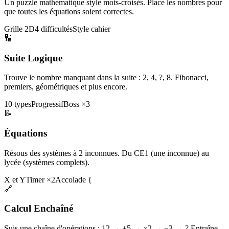
Un puzzle mathématique style mots-croisés. Place les nombres pour
que toutes les équations soient correctes.
Grille 2D
4 difficultés
Style cahier
🔢
Suite Logique
Trouve le nombre manquant dans la suite : 2, 4, ?, 8. Fibonacci,
premiers, géométriques et plus encore.
10 types
Progressif
Boss ×3
📝
Équations
Résous des systèmes à 2 inconnues. Du CE1 (une inconnue) au
lycée (systèmes complets).
X et Y
Timer ×2
Accolade {
🔗
Calcul Enchaîné
Suis une chaîne d'opérations : 12 → +5 → ×2 → −3 → ? Entraîne