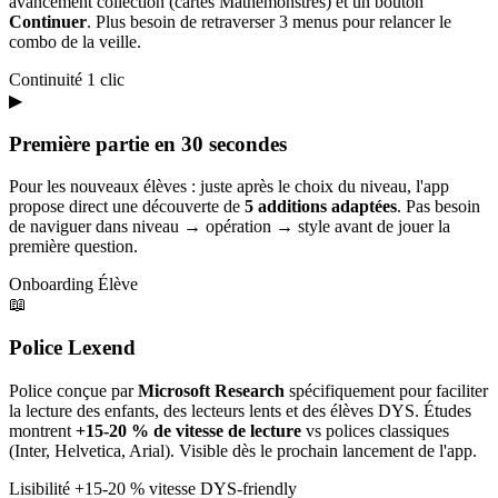
avancement collection (cartes Mathémonstres) et un bouton
Continuer
. Plus besoin de retraverser 3 menus pour relancer le
combo de la veille.
Continuité
1 clic
▶
Première partie en 30 secondes
Pour les nouveaux élèves : juste après le choix du niveau, l'app
propose direct une découverte de
5 additions adaptées
. Pas besoin
de naviguer dans niveau → opération → style avant de jouer la
première question.
Onboarding
Élève
📖
Police Lexend
Police conçue par
Microsoft Research
spécifiquement pour faciliter
la lecture des enfants, des lecteurs lents et des élèves DYS. Études
montrent
+15-20 % de vitesse de lecture
vs polices classiques
(Inter, Helvetica, Arial). Visible dès le prochain lancement de l'app.
Lisibilité
+15-20 % vitesse
DYS-friendly