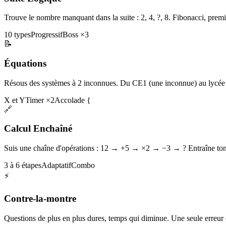
Trouve le nombre manquant dans la suite : 2, 4, ?, 8. Fibonacci, premi
10 types
Progressif
Boss ×3
📝
Équations
Résous des systèmes à 2 inconnues. Du CE1 (une inconnue) au lycée 
X et Y
Timer ×2
Accolade {
🔗
Calcul Enchaîné
Suis une chaîne d'opérations : 12 → +5 → ×2 → −3 → ? Entraîne ton 
3 à 6 étapes
Adaptatif
Combo
⚡
Contre-la-montre
Questions de plus en plus dures, temps qui diminue. Une seule erreur et