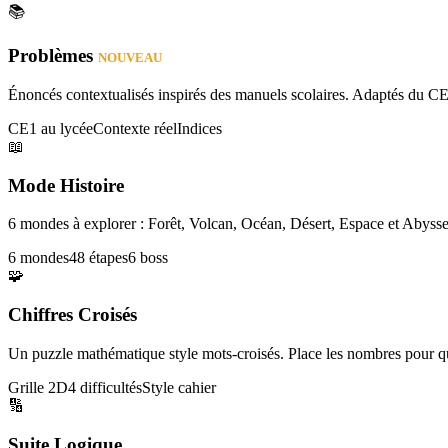
📚
Problèmes
NOUVEAU
Énoncés contextualisés inspirés des manuels scolaires. Adaptés du CE
CE1 au lycée
Contexte réel
Indices
📖
Mode Histoire
6 mondes à explorer : Forêt, Volcan, Océan, Désert, Espace et Abysse
6 mondes
48 étapes
6 boss
🧩
Chiffres Croisés
Un puzzle mathématique style mots-croisés. Place les nombres pour que
Grille 2D
4 difficultés
Style cahier
🔢
Suite Logique