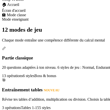
🏠 Accueil
Écran d'accueil
🏫 Mode classe
Mode enseignant
12 modes de jeu
Chaque mode entraîne une compétence différente du calcul mental
📏
Partie classique
20 questions adaptées à ton niveau. 6 styles de jeu : Normal, Enduran
13 opérations
6 styles
Boss & bonus
🎯
Entraînement tables
NOUVEAU
Révise tes tables d’addition, multiplication ou division. Choisis la table
3 opérations
Tables 1-15
5 styles