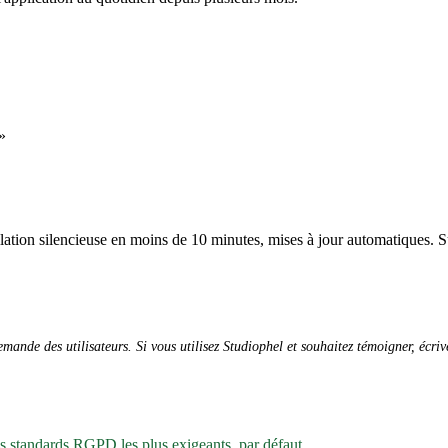
»
allation silencieuse en moins de 10 minutes, mises à jour automatiques. S
ande des utilisateurs. Si vous utilisez Studiophel et souhaitez témoigner, écri
es standards RGPD les plus exigeants, par défaut.