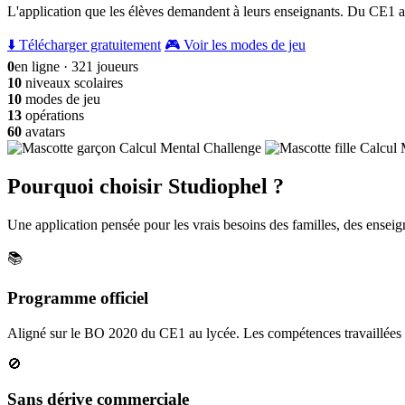
L'application que les élèves demandent à leurs enseignants. Du CE1 a
⬇️ Télécharger gratuitement
🎮 Voir les modes de jeu
0
en ligne · 321 joueurs
10
niveaux scolaires
10
modes de jeu
13
opérations
60
avatars
Pourquoi choisir Studiophel ?
Une application pensée pour les vrais besoins des familles, des enseign
📚
Programme officiel
Aligné sur le BO 2020 du CE1 au lycée. Les compétences travaillées c
🚫
Sans dérive commerciale