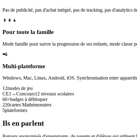
Pas de publicité, pas d'achat intégré, pas de tracking, pas d'analytics tie
👨‍👩‍👧
Pour toute la famille
Mode famille pour suivre la progression de ses enfants, mode classe p
📲
Multi-plateforme
Windows, Mac, Linux, Android, iOS. Synchronisation entre appareils. 
12
modes de jeu
CE1→Concours
12 niveaux scolaires
60+
badges à débloquer
220
cartes Mathémonstres
5
plateformes
Ils en parlent
Retours anonymisés d'enseignants, de parents et d'élèves qui utilisent 