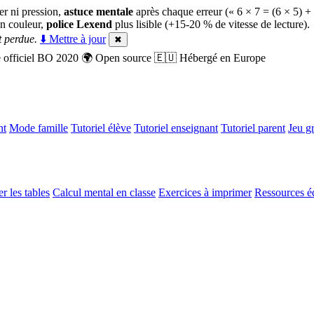
er ni pression,
astuce mentale
après chaque erreur (« 6 × 7 = (6 × 5) +
n couleur,
police Lexend
plus lisible (+15-20 % de vitesse de lecture).
 perdue.
⬇️ Mettre à jour
✖
officiel BO 2020
🌍
Open source
🇪🇺
Hébergé en Europe
nt
Mode famille
Tutoriel élève
Tutoriel enseignant
Tutoriel parent
Jeu gr
r les tables
Calcul mental en classe
Exercices à imprimer
Ressources é