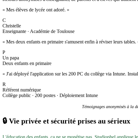
« Mes élèves de lycée ont adoré. »
C
Christelle
Enseignante · Académie de Toulouse
« Mes deux enfants en primaire s'amusent enfin à réviser leurs tables. 
P
Un papa
Deux enfants en primaire
« J'ai déployé l'application sur les 200 PC du collège via Intune. Inst
R
Référent numérique
Collège public · 200 postes · Déploiement Intune
Témoignages anonymisés à la dem
🔒
Vie privée et sécurité prises au sérieux
L'éducation des enfants, ça ne se monétise pas. Studiophel applique l