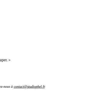
uper. »
vez-nous à
contact@studiophel.fr
.