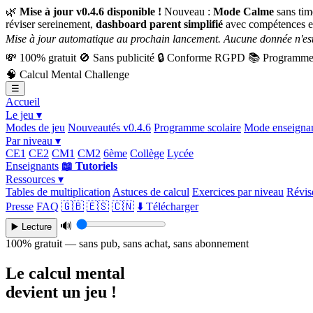
🌿
Mise à jour v0.4.6 disponible !
Nouveau :
Mode Calme
sans tim
réviser sereinement,
dashboard parent simplifié
avec compétences e
Mise à jour automatique au prochain lancement. Aucune donnée n'est
💸
100% gratuit
🚫
Sans publicité
🔒
Conforme RGPD
📚
Programme 
🧠
Calcul Mental Challenge
☰
Accueil
Le jeu ▾
Modes de jeu
Nouveautés v0.4.6
Programme scolaire
Mode enseigna
Par niveau ▾
CE1
CE2
CM1
CM2
6ème
Collège
Lycée
Enseignants
📖 Tutoriels
Ressources ▾
Tables de multiplication
Astuces de calcul
Exercices par niveau
Révise
Presse
FAQ
🇬🇧
🇪🇸
🇨🇳
⬇️ Télécharger
🔊
▶️ Lecture
100% gratuit — sans pub, sans achat, sans abonnement
Le calcul mental
devient un jeu !