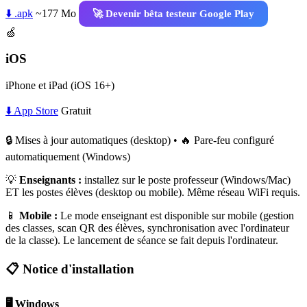
⬇️ .apk
~177 Mo
🚀 Devenir bêta testeur Google Play
🍏
iOS
iPhone et iPad (iOS 16+)
⬇️ App Store
Gratuit
🔒 Mises à jour automatiques (desktop) • 🔥 Pare-feu configuré
automatiquement (Windows)
💡
Enseignants :
installez sur le poste professeur (Windows/Mac)
ET les postes élèves (desktop ou mobile). Même réseau WiFi requis.
📱
Mobile :
Le mode enseignant est disponible sur mobile (gestion
des classes, scan QR des élèves, synchronisation avec l'ordinateur
de la classe). Le lancement de séance se fait depuis l'ordinateur.
📋 Notice d'installation
🖥️ Windows