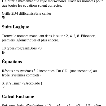
Un puzzle mathématique style mots-croisés. Place les nombres pour
que toutes les équations soient correctes.
Grille 2D
4 difficultés
Style cahier
🔢
Suite Logique
Trouve le nombre manquant dans la suite : 2, 4, ?, 8. Fibonacci,
premiers, géométriques et plus encore.
10 types
Progressif
Boss ×3
📝
Équations
Résous des systèmes à 2 inconnues. Du CE1 (une inconnue) au
lycée (systèmes complets).
X et Y
Timer ×2
Accolade {
🔗
Calcul Enchaîné
Suis une chaîne d'opérations : 12 → +5 → ×2 → −3 → ? Entraîne