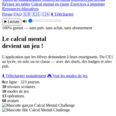
Réviser les tables
Calcul mental en classe
Exercices à imprimer
Ressources éducatives
Presse
FAQ
🇬🇧
🇪🇸
🇨🇳
⬇️ Télécharger
🔊
▶️ Lecture
100% gratuit — sans pub, sans achat, sans abonnement
Le calcul mental
devient un jeu !
L'application que les élèves demandent à leurs enseignants. Du CE1
au lycée, en solo ou en classe — avec des duels, des badges et zéro
pub.
⬇️ Télécharger gratuitement
🎮 Voir les modes de jeu
0
en ligne · 323 joueurs
10
niveaux scolaires
10
modes de jeu
13
opérations
60
avatars