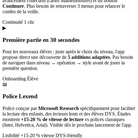
avancement collection (cartes Mathémonstres) et un bouton
Continuer
. Plus besoin de retraverser 3 menus pour relancer le
combo de la veille.
Continuité
1 clic
▶
Première partie en 30 secondes
Pour les nouveaux élèves : juste après le choix du niveau, l'app
propose direct une découverte de
5 additions adaptées
. Pas besoin
de naviguer dans niveau → opération → style avant de jouer la
première question.
Onboarding
Élève
📖
Police Lexend
Police conçue par
Microsoft Research
spécifiquement pour faciliter
la lecture des enfants, des lecteurs lents et des élèves DYS. Études
montrent
+15-20 % de vitesse de lecture
vs polices classiques
(Inter, Helvetica, Arial). Visible dès le prochain lancement de l'app.
Lisibilité
+15-20 % vitesse
DYS-friendly