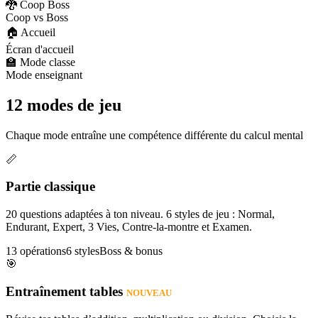
🐉 Coop Boss
Coop vs Boss
🏠 Accueil
Écran d'accueil
🏫 Mode classe
Mode enseignant
12 modes de jeu
Chaque mode entraîne une compétence différente du calcul mental
📏
Partie classique
20 questions adaptées à ton niveau. 6 styles de jeu : Normal,
Endurant, Expert, 3 Vies, Contre-la-montre et Examen.
13 opérations
6 styles
Boss & bonus
🎯
Entraînement tables
NOUVEAU