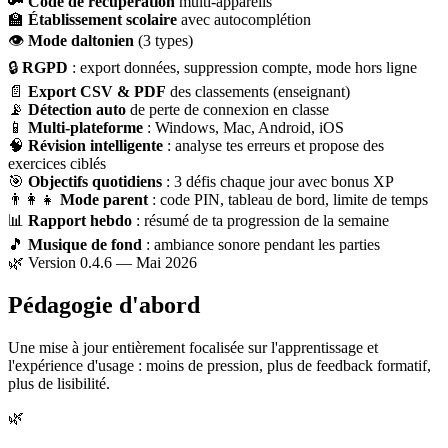
🔑
Code de récupération
multi-appareils
🏫
Établissement scolaire
avec autocomplétion
👁
Mode daltonien
(3 types)
🔒
RGPD
: export données, suppression compte, mode hors ligne
📄
Export CSV & PDF
des classements (enseignant)
📡
Détection auto
de perte de connexion en classe
📱
Multi-plateforme
: Windows, Mac, Android, iOS
🧠
Révision intelligente
: analyse tes erreurs et propose des
exercices ciblés
🎯
Objectifs quotidiens
: 3 défis chaque jour avec bonus XP
👨‍👩‍👧
Mode parent
: code PIN, tableau de bord, limite de temps
📊
Rapport hebdo
: résumé de ta progression de la semaine
🎵
Musique de fond
: ambiance sonore pendant les parties
🌿 Version 0.4.6 — Mai 2026
Pédagogie d'abord
Une mise à jour entièrement focalisée sur l'apprentissage et
l'expérience d'usage : moins de pression, plus de feedback formatif,
plus de lisibilité.
🌿