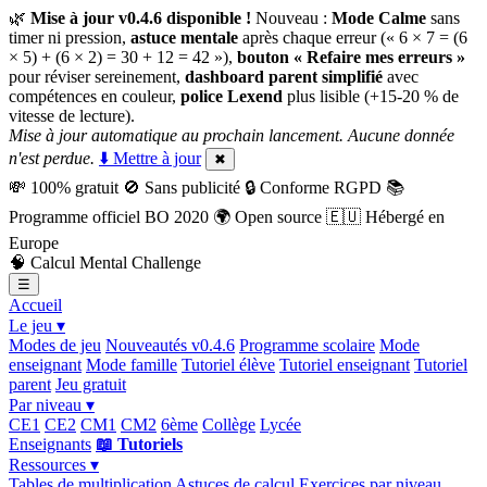
🌿
Mise à jour v0.4.6 disponible !
Nouveau :
Mode Calme
sans
timer ni pression,
astuce mentale
après chaque erreur (« 6 × 7 = (6
× 5) + (6 × 2) = 30 + 12 = 42 »),
bouton « Refaire mes erreurs »
pour réviser sereinement,
dashboard parent simplifié
avec
compétences en couleur,
police Lexend
plus lisible (+15-20 % de
vitesse de lecture).
Mise à jour automatique au prochain lancement. Aucune donnée
n'est perdue.
⬇️ Mettre à jour
✖
💸
100% gratuit
🚫
Sans publicité
🔒
Conforme RGPD
📚
Programme officiel BO 2020
🌍
Open source
🇪🇺
Hébergé en
Europe
🧠
Calcul Mental Challenge
☰
Accueil
Le jeu ▾
Modes de jeu
Nouveautés v0.4.6
Programme scolaire
Mode
enseignant
Mode famille
Tutoriel élève
Tutoriel enseignant
Tutoriel
parent
Jeu gratuit
Par niveau ▾
CE1
CE2
CM1
CM2
6ème
Collège
Lycée
Enseignants
📖 Tutoriels
Ressources ▾
Tables de multiplication
Astuces de calcul
Exercices par niveau