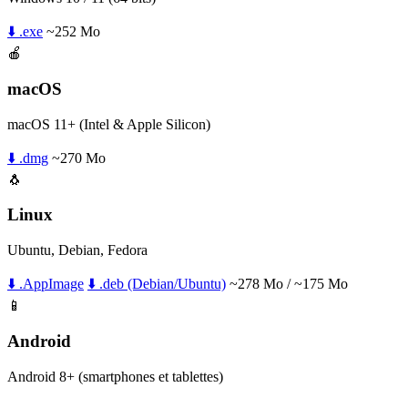
⬇️ .exe
~252 Mo
🍎
macOS
macOS 11+ (Intel & Apple Silicon)
⬇️ .dmg
~270 Mo
🐧
Linux
Ubuntu, Debian, Fedora
⬇️ .AppImage
⬇️ .deb (Debian/Ubuntu)
~278 Mo / ~175 Mo
📱
Android
Android 8+ (smartphones et tablettes)