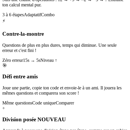
ton calcul mental pur.
3 à 6 étapes
Adaptatif
Combo
⚡
Contre-la-montre
Questions de plus en plus dures, temps qui diminue. Une seule
erreur et c'est fini !
Zéro erreur
15s → 5s
Niveau ↑
🎯
Défi entre amis
Joue une partie, copie ton code et envoie-le à un ami. Il jouera les
mêmes questions et comparera son score !
Même questions
Code unique
Comparer
÷
Division posée
NOUVEAU