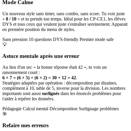
Mode Calme
Un nouveau style sans timer, sans combo, sans score. Tu vois juste
«
8 / 10
» et tu prends ton temps. Idéal pour les CP-CE1, les élèves
DYS et tous ceux qui veulent juste s'entraîner sereinement. Apparait
en première position du menu de styles.
Sans pression
10 questions
DYS-friendly
Premier mode safe
💡
Astuce mentale après une erreur
Au lieu d'un sec « la bonne réponse était 42 », tu vois un
raisonnement court :
6 × 7 = (6 × 5) + (6 × 2) = 30 + 12 = 42
.
Stratégies adaptées par opération : décomposition par dizaines,
complément à 10, table de 5, inverse pour la division. Les nombres
importants sont aussi
surlignés
dans les énoncés problèmes pour
t'aider à repérer les données.
Pédagogie
Calcul mental
Décomposition
Surlignage problèmes
🎯
Refaire mes erreurs