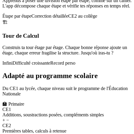
Apprends à poser une division étape par étape, comme sur un cahier.
L'app décompose chaque étape et vérifie tes réponses en temps réel.
Étape par étape
Correction détaillée
CE2 au collège
🏗️
Tour de Calcul
Construis ta tour étage par étage. Chaque bonne réponse ajoute un
étage, chaque erreur fragilise la structure. Jusqu'où iras-tu ?
Infini
Difficulté croissante
Record perso
Adapté au programme scolaire
Du CE1 au lycée, chaque niveau suit le programme de l'Éducation
Nationale
🏫
Primaire
CE1
Additions, soustractions posées, compléments simples
+ −
CE2
Premières tables, calculs à retenue