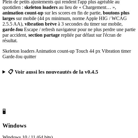
Plein de petits ajustements qui rendent l'app plus agréable au
quotidien :
skeleton loaders
au lieu de « Chargement… »,
animation count-up
sur les scores en fin de partie,
boutons plus
larges
sur mobile (44 px minimum, norme Apple HIG / WCAG
2.5.5 AA),
vibration brève
à 3 secondes du timer sur mobile,
garde-fou
Escape / refresh navigateur pour ne plus perdre une partie
par accident,
section partage
repliée par défaut sur l'écran de
résultat.
Skeleton loaders
Animation count-up
Touch 44 px
Vibration timer
Garde-fou quitter
📋 Voir aussi les nouveautés de la v0.4.5
Télécharger Calcul Mental Challenge
Gratuit, sans publicité, sans compte obligatoire
🖥️
Windows
Windows 10 / 11 (64 bits)