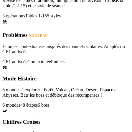
Révise tes tables d’addition, multiplication ou division. Choisis la
table (1 à 15) et le style de séance.
3 opérations
Tables 1-15
5 styles
📚
Problèmes
NOUVEAU
Énoncés contextualisés inspirés des manuels scolaires. Adaptés du
CE1 au lycée.
CE1 au lycée
Contexte réel
Indices
📖
Mode Histoire
6 mondes à explorer : Forêt, Volcan, Océan, Désert, Espace et
Abysses. Bats les boss et débloque des récompenses !
6 mondes
48 étapes
6 boss
🧩
Chiffres Croisés