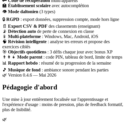
🔑
Code de récupération
multi-appareils
🏫
Établissement scolaire
avec autocomplétion
👁
Mode daltonien
(3 types)
🔒
RGPD
: export données, suppression compte, mode hors ligne
📄
Export CSV & PDF
des classements (enseignant)
📡
Détection auto
de perte de connexion en classe
📱
Multi-plateforme
: Windows, Mac, Android, iOS
🧠
Révision intelligente
: analyse tes erreurs et propose des
exercices ciblés
🎯
Objectifs quotidiens
: 3 défis chaque jour avec bonus XP
👨‍👩‍👧
Mode parent
: code PIN, tableau de bord, limite de temps
📊
Rapport hebdo
: résumé de ta progression de la semaine
🎵
Musique de fond
: ambiance sonore pendant les parties
🌿 Version 0.4.6 — Mai 2026
Pédagogie d'abord
Une mise à jour entièrement focalisée sur l'apprentissage et
l'expérience d'usage : moins de pression, plus de feedback formatif,
plus de lisibilité.
🌿