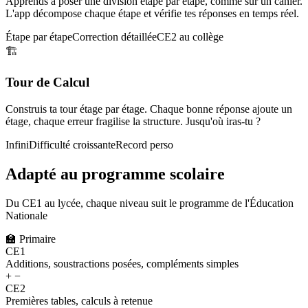
Apprends à poser une division étape par étape, comme sur un cahier.
L'app décompose chaque étape et vérifie tes réponses en temps réel.
Étape par étape
Correction détaillée
CE2 au collège
🏗️
Tour de Calcul
Construis ta tour étage par étage. Chaque bonne réponse ajoute un
étage, chaque erreur fragilise la structure. Jusqu'où iras-tu ?
Infini
Difficulté croissante
Record perso
Adapté au programme scolaire
Du CE1 au lycée, chaque niveau suit le programme de l'Éducation
Nationale
🏫
Primaire
CE1
Additions, soustractions posées, compléments simples
+ −
CE2
Premières tables, calculs à retenue