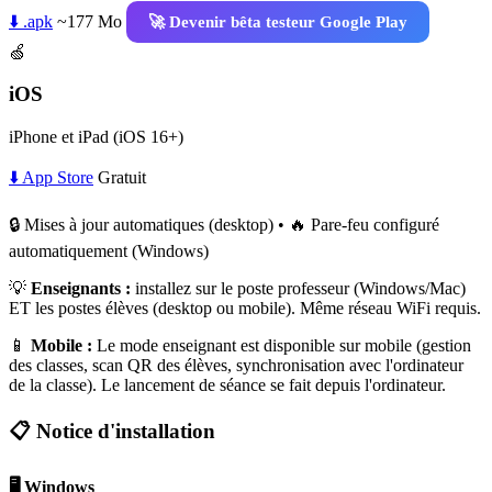
⬇️ .apk
~177 Mo
🚀 Devenir bêta testeur Google Play
🍏
iOS
iPhone et iPad (iOS 16+)
⬇️ App Store
Gratuit
🔒 Mises à jour automatiques (desktop) • 🔥 Pare-feu configuré
automatiquement (Windows)
💡
Enseignants :
installez sur le poste professeur (Windows/Mac)
ET les postes élèves (desktop ou mobile). Même réseau WiFi requis.
📱
Mobile :
Le mode enseignant est disponible sur mobile (gestion
des classes, scan QR des élèves, synchronisation avec l'ordinateur
de la classe). Le lancement de séance se fait depuis l'ordinateur.
📋 Notice d'installation
🖥️ Windows