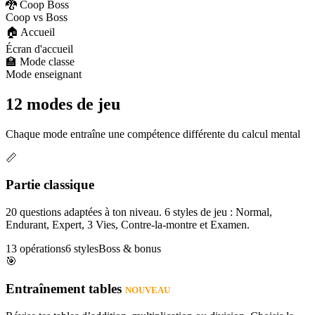
🐉 Coop Boss
Coop vs Boss
🏠 Accueil
Écran d'accueil
🏫 Mode classe
Mode enseignant
12 modes de jeu
Chaque mode entraîne une compétence différente du calcul mental
📏
Partie classique
20 questions adaptées à ton niveau. 6 styles de jeu : Normal,
Endurant, Expert, 3 Vies, Contre-la-montre et Examen.
13 opérations
6 styles
Boss & bonus
🎯
Entraînement tables
NOUVEAU