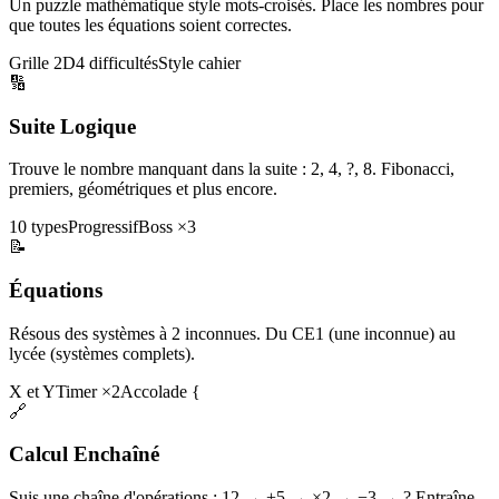
Un puzzle mathématique style mots-croisés. Place les nombres pour
que toutes les équations soient correctes.
Grille 2D
4 difficultés
Style cahier
🔢
Suite Logique
Trouve le nombre manquant dans la suite : 2, 4, ?, 8. Fibonacci,
premiers, géométriques et plus encore.
10 types
Progressif
Boss ×3
📝
Équations
Résous des systèmes à 2 inconnues. Du CE1 (une inconnue) au
lycée (systèmes complets).
X et Y
Timer ×2
Accolade {
🔗
Calcul Enchaîné
Suis une chaîne d'opérations : 12 → +5 → ×2 → −3 → ? Entraîne