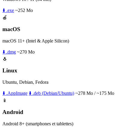
⬇️ .exe
~252 Mo
🍎
macOS
macOS 11+ (Intel & Apple Silicon)
⬇️ .dmg
~270 Mo
🐧
Linux
Ubuntu, Debian, Fedora
⬇️ .AppImage
⬇️ .deb (Debian/Ubuntu)
~278 Mo / ~175 Mo
📱
Android
Android 8+ (smartphones et tablettes)