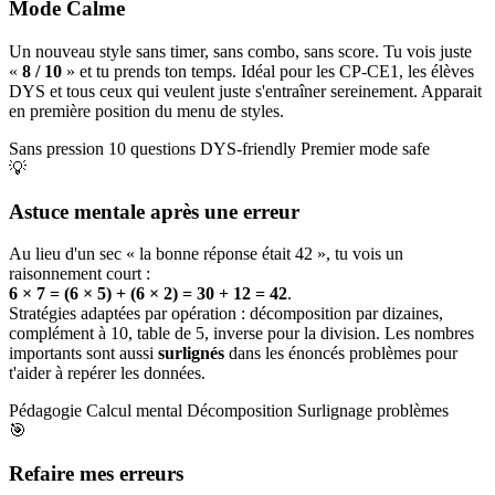
Mode Calme
Un nouveau style sans timer, sans combo, sans score. Tu vois juste
«
8 / 10
» et tu prends ton temps. Idéal pour les CP-CE1, les élèves
DYS et tous ceux qui veulent juste s'entraîner sereinement. Apparait
en première position du menu de styles.
Sans pression
10 questions
DYS-friendly
Premier mode safe
💡
Astuce mentale après une erreur
Au lieu d'un sec « la bonne réponse était 42 », tu vois un
raisonnement court :
6 × 7 = (6 × 5) + (6 × 2) = 30 + 12 = 42
.
Stratégies adaptées par opération : décomposition par dizaines,
complément à 10, table de 5, inverse pour la division. Les nombres
importants sont aussi
surlignés
dans les énoncés problèmes pour
t'aider à repérer les données.
Pédagogie
Calcul mental
Décomposition
Surlignage problèmes
🎯
Refaire mes erreurs