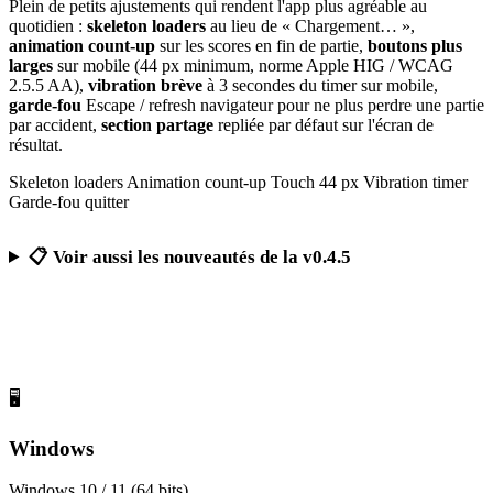
Plein de petits ajustements qui rendent l'app plus agréable au
quotidien :
skeleton loaders
au lieu de « Chargement… »,
animation count-up
sur les scores en fin de partie,
boutons plus
larges
sur mobile (44 px minimum, norme Apple HIG / WCAG
2.5.5 AA),
vibration brève
à 3 secondes du timer sur mobile,
garde-fou
Escape / refresh navigateur pour ne plus perdre une partie
par accident,
section partage
repliée par défaut sur l'écran de
résultat.
Skeleton loaders
Animation count-up
Touch 44 px
Vibration timer
Garde-fou quitter
📋 Voir aussi les nouveautés de la v0.4.5
Télécharger Calcul Mental Challenge
Gratuit, sans publicité, sans compte obligatoire
🖥️
Windows
Windows 10 / 11 (64 bits)