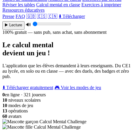
Réviser les tables
Calcul mental en classe
Exercices à imprimer
Ressources éducatives
Presse
FAQ
🇬🇧
🇪🇸
🇨🇳
⬇️ Télécharger
🔊
▶️ Lecture
100% gratuit — sans pub, sans achat, sans abonnement
Le calcul mental
devient un jeu !
L'application que les élèves demandent à leurs enseignants. Du CE1
au lycée, en solo ou en classe — avec des duels, des badges et zéro
pub.
⬇️ Télécharger gratuitement
🎮 Voir les modes de jeu
0
en ligne · 321 joueurs
10
niveaux scolaires
10
modes de jeu
13
opérations
60
avatars