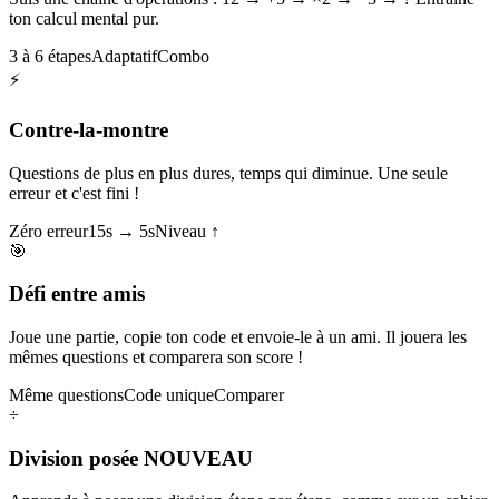
ton calcul mental pur.
3 à 6 étapes
Adaptatif
Combo
⚡
Contre-la-montre
Questions de plus en plus dures, temps qui diminue. Une seule
erreur et c'est fini !
Zéro erreur
15s → 5s
Niveau ↑
🎯
Défi entre amis
Joue une partie, copie ton code et envoie-le à un ami. Il jouera les
mêmes questions et comparera son score !
Même questions
Code unique
Comparer
÷
Division posée
NOUVEAU