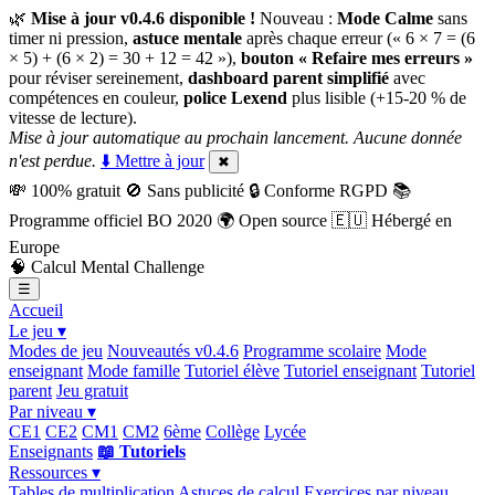
🌿
Mise à jour v0.4.6 disponible !
Nouveau :
Mode Calme
sans
timer ni pression,
astuce mentale
après chaque erreur (« 6 × 7 = (6
× 5) + (6 × 2) = 30 + 12 = 42 »),
bouton « Refaire mes erreurs »
pour réviser sereinement,
dashboard parent simplifié
avec
compétences en couleur,
police Lexend
plus lisible (+15-20 % de
vitesse de lecture).
Mise à jour automatique au prochain lancement. Aucune donnée
n'est perdue.
⬇️ Mettre à jour
✖
💸
100% gratuit
🚫
Sans publicité
🔒
Conforme RGPD
📚
Programme officiel BO 2020
🌍
Open source
🇪🇺
Hébergé en
Europe
🧠
Calcul Mental Challenge
☰
Accueil
Le jeu ▾
Modes de jeu
Nouveautés v0.4.6
Programme scolaire
Mode
enseignant
Mode famille
Tutoriel élève
Tutoriel enseignant
Tutoriel
parent
Jeu gratuit
Par niveau ▾
CE1
CE2
CM1
CM2
6ème
Collège
Lycée
Enseignants
📖 Tutoriels
Ressources ▾
Tables de multiplication
Astuces de calcul
Exercices par niveau