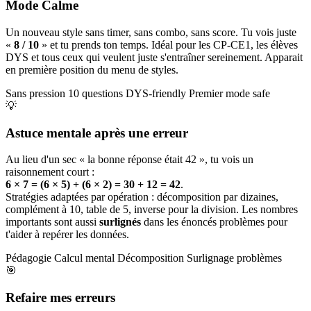
Mode Calme
Un nouveau style sans timer, sans combo, sans score. Tu vois juste
«
8 / 10
» et tu prends ton temps. Idéal pour les CP-CE1, les élèves
DYS et tous ceux qui veulent juste s'entraîner sereinement. Apparait
en première position du menu de styles.
Sans pression
10 questions
DYS-friendly
Premier mode safe
💡
Astuce mentale après une erreur
Au lieu d'un sec « la bonne réponse était 42 », tu vois un
raisonnement court :
6 × 7 = (6 × 5) + (6 × 2) = 30 + 12 = 42
.
Stratégies adaptées par opération : décomposition par dizaines,
complément à 10, table de 5, inverse pour la division. Les nombres
importants sont aussi
surlignés
dans les énoncés problèmes pour
t'aider à repérer les données.
Pédagogie
Calcul mental
Décomposition
Surlignage problèmes
🎯
Refaire mes erreurs