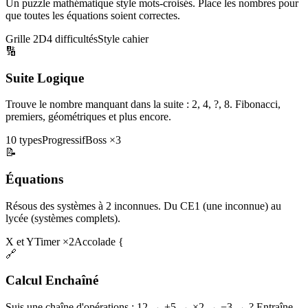
Un puzzle mathématique style mots-croisés. Place les nombres pour
que toutes les équations soient correctes.
Grille 2D
4 difficultés
Style cahier
🔢
Suite Logique
Trouve le nombre manquant dans la suite : 2, 4, ?, 8. Fibonacci,
premiers, géométriques et plus encore.
10 types
Progressif
Boss ×3
📝
Équations
Résous des systèmes à 2 inconnues. Du CE1 (une inconnue) au
lycée (systèmes complets).
X et Y
Timer ×2
Accolade {
🔗
Calcul Enchaîné
Suis une chaîne d'opérations : 12 → +5 → ×2 → −3 → ? Entraîne