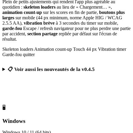
Plein de petits ajustements qui rendent l'app plus agréable au
quotidien :
skeleton loaders
au lieu de « Chargement… »,
animation count-up
sur les scores en fin de partie,
boutons plus
larges
sur mobile (44 px minimum, norme Apple HIG / WCAG
2.5.5 AA),
vibration brève
à 3 secondes du timer sur mobile,
garde-fou
Escape / refresh navigateur pour ne plus perdre une partie
par accident,
section partage
repliée par défaut sur l'écran de
résultat.
Skeleton loaders
Animation count-up
Touch 44 px
Vibration timer
Garde-fou quitter
📋 Voir aussi les nouveautés de la v0.4.5
Télécharger Calcul Mental Challenge
Gratuit, sans publicité, sans compte obligatoire
🖥️
Windows
Windows 10 / 11 (64 bits)