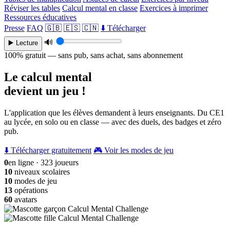
Réviser les tables
Calcul mental en classe
Exercices à imprimer
Ressources éducatives
Presse
FAQ
🇬🇧
🇪🇸
🇨🇳
⬇️ Télécharger
🔊
▶️ Lecture
100% gratuit — sans pub, sans achat, sans abonnement
Le calcul mental
devient un jeu !
L'application que les élèves demandent à leurs enseignants. Du CE1
au lycée, en solo ou en classe — avec des duels, des badges et zéro
pub.
⬇️ Télécharger gratuitement
🎮 Voir les modes de jeu
0
en ligne · 323 joueurs
10
niveaux scolaires
10
modes de jeu
13
opérations
60
avatars