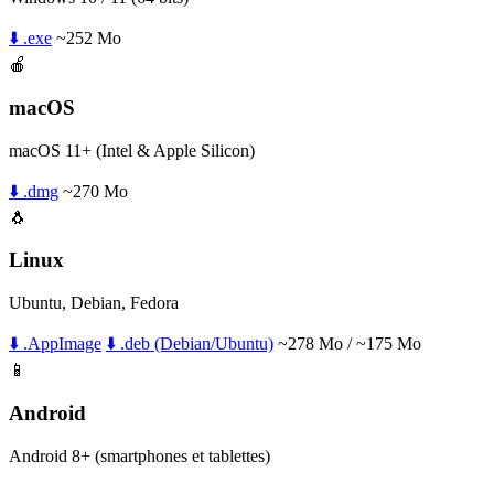
⬇️ .exe
~252 Mo
🍎
macOS
macOS 11+ (Intel & Apple Silicon)
⬇️ .dmg
~270 Mo
🐧
Linux
Ubuntu, Debian, Fedora
⬇️ .AppImage
⬇️ .deb (Debian/Ubuntu)
~278 Mo / ~175 Mo
📱
Android
Android 8+ (smartphones et tablettes)