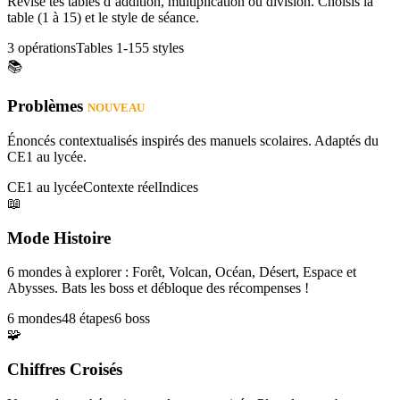
Révise tes tables d’addition, multiplication ou division. Choisis la
table (1 à 15) et le style de séance.
3 opérations
Tables 1-15
5 styles
📚
Problèmes
NOUVEAU
Énoncés contextualisés inspirés des manuels scolaires. Adaptés du
CE1 au lycée.
CE1 au lycée
Contexte réel
Indices
📖
Mode Histoire
6 mondes à explorer : Forêt, Volcan, Océan, Désert, Espace et
Abysses. Bats les boss et débloque des récompenses !
6 mondes
48 étapes
6 boss
🧩
Chiffres Croisés