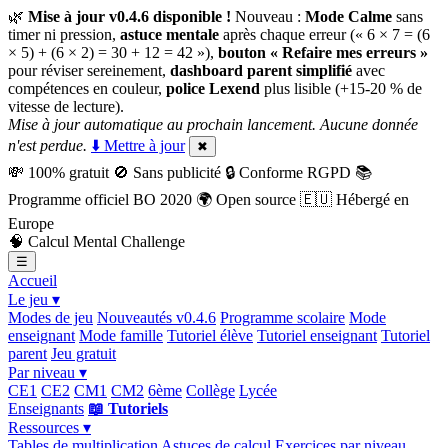
🌿
Mise à jour v0.4.6 disponible !
Nouveau :
Mode Calme
sans
timer ni pression,
astuce mentale
après chaque erreur (« 6 × 7 = (6
× 5) + (6 × 2) = 30 + 12 = 42 »),
bouton « Refaire mes erreurs »
pour réviser sereinement,
dashboard parent simplifié
avec
compétences en couleur,
police Lexend
plus lisible (+15-20 % de
vitesse de lecture).
Mise à jour automatique au prochain lancement. Aucune donnée
n'est perdue.
⬇️ Mettre à jour
✖
💸
100% gratuit
🚫
Sans publicité
🔒
Conforme RGPD
📚
Programme officiel BO 2020
🌍
Open source
🇪🇺
Hébergé en
Europe
🧠
Calcul Mental Challenge
☰
Accueil
Le jeu ▾
Modes de jeu
Nouveautés v0.4.6
Programme scolaire
Mode
enseignant
Mode famille
Tutoriel élève
Tutoriel enseignant
Tutoriel
parent
Jeu gratuit
Par niveau ▾
CE1
CE2
CM1
CM2
6ème
Collège
Lycée
Enseignants
📖 Tutoriels
Ressources ▾
Tables de multiplication
Astuces de calcul
Exercices par niveau