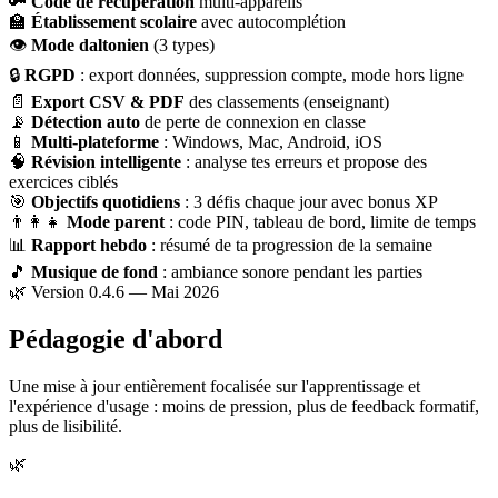
🔑
Code de récupération
multi-appareils
🏫
Établissement scolaire
avec autocomplétion
👁
Mode daltonien
(3 types)
🔒
RGPD
: export données, suppression compte, mode hors ligne
📄
Export CSV & PDF
des classements (enseignant)
📡
Détection auto
de perte de connexion en classe
📱
Multi-plateforme
: Windows, Mac, Android, iOS
🧠
Révision intelligente
: analyse tes erreurs et propose des
exercices ciblés
🎯
Objectifs quotidiens
: 3 défis chaque jour avec bonus XP
👨‍👩‍👧
Mode parent
: code PIN, tableau de bord, limite de temps
📊
Rapport hebdo
: résumé de ta progression de la semaine
🎵
Musique de fond
: ambiance sonore pendant les parties
🌿 Version 0.4.6 — Mai 2026
Pédagogie d'abord
Une mise à jour entièrement focalisée sur l'apprentissage et
l'expérience d'usage : moins de pression, plus de feedback formatif,
plus de lisibilité.
🌿