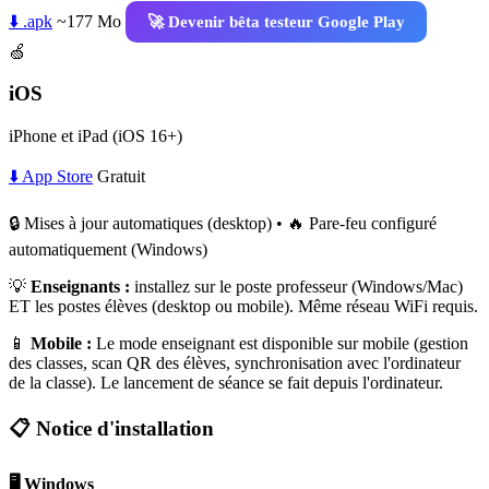
⬇️ .apk
~177 Mo
🚀 Devenir bêta testeur Google Play
🍏
iOS
iPhone et iPad (iOS 16+)
⬇️ App Store
Gratuit
🔒 Mises à jour automatiques (desktop) • 🔥 Pare-feu configuré
automatiquement (Windows)
💡
Enseignants :
installez sur le poste professeur (Windows/Mac)
ET les postes élèves (desktop ou mobile). Même réseau WiFi requis.
📱
Mobile :
Le mode enseignant est disponible sur mobile (gestion
des classes, scan QR des élèves, synchronisation avec l'ordinateur
de la classe). Le lancement de séance se fait depuis l'ordinateur.
📋 Notice d'installation
🖥️ Windows