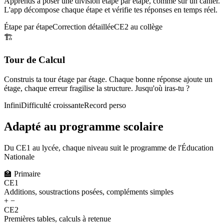
Apprends à poser une division étape par étape, comme sur un cahier.
L'app décompose chaque étape et vérifie tes réponses en temps réel.
Étape par étape
Correction détaillée
CE2 au collège
🏗️
Tour de Calcul
Construis ta tour étage par étage. Chaque bonne réponse ajoute un
étage, chaque erreur fragilise la structure. Jusqu'où iras-tu ?
Infini
Difficulté croissante
Record perso
Adapté au programme scolaire
Du CE1 au lycée, chaque niveau suit le programme de l'Éducation
Nationale
🏫
Primaire
CE1
Additions, soustractions posées, compléments simples
+ −
CE2
Premières tables, calculs à retenue