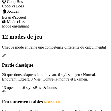
🐉 Coop Boss
Coop vs Boss
🏠 Accueil
Écran d'accueil
🏫 Mode classe
Mode enseignant
12 modes de jeu
Chaque mode entraîne une compétence différente du calcul mental
📏
Partie classique
20 questions adaptées à ton niveau. 6 styles de jeu : Normal,
Endurant, Expert, 3 Vies, Contre-la-montre et Examen.
13 opérations
6 styles
Boss & bonus
🎯
Entraînement tables
NOUVEAU