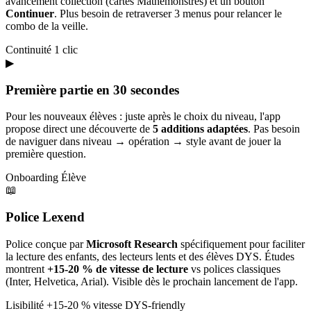
avancement collection (cartes Mathémonstres) et un bouton
Continuer
. Plus besoin de retraverser 3 menus pour relancer le
combo de la veille.
Continuité
1 clic
▶
Première partie en 30 secondes
Pour les nouveaux élèves : juste après le choix du niveau, l'app
propose direct une découverte de
5 additions adaptées
. Pas besoin
de naviguer dans niveau → opération → style avant de jouer la
première question.
Onboarding
Élève
📖
Police Lexend
Police conçue par
Microsoft Research
spécifiquement pour faciliter
la lecture des enfants, des lecteurs lents et des élèves DYS. Études
montrent
+15-20 % de vitesse de lecture
vs polices classiques
(Inter, Helvetica, Arial). Visible dès le prochain lancement de l'app.
Lisibilité
+15-20 % vitesse
DYS-friendly