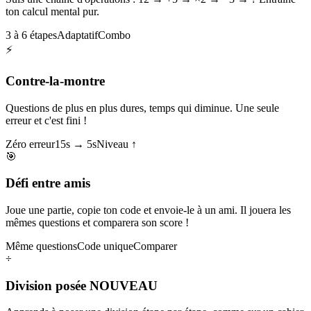
ton calcul mental pur.
3 à 6 étapes
Adaptatif
Combo
⚡
Contre-la-montre
Questions de plus en plus dures, temps qui diminue. Une seule
erreur et c'est fini !
Zéro erreur
15s → 5s
Niveau ↑
🎯
Défi entre amis
Joue une partie, copie ton code et envoie-le à un ami. Il jouera les
mêmes questions et comparera son score !
Même questions
Code unique
Comparer
÷
Division posée
NOUVEAU