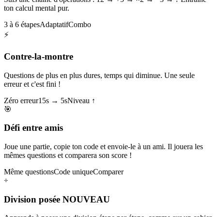
ton calcul mental pur.
3 à 6 étapes
Adaptatif
Combo
⚡
Contre-la-montre
Questions de plus en plus dures, temps qui diminue. Une seule
erreur et c'est fini !
Zéro erreur
15s → 5s
Niveau ↑
🎯
Défi entre amis
Joue une partie, copie ton code et envoie-le à un ami. Il jouera les
mêmes questions et comparera son score !
Même questions
Code unique
Comparer
÷
Division posée
NOUVEAU