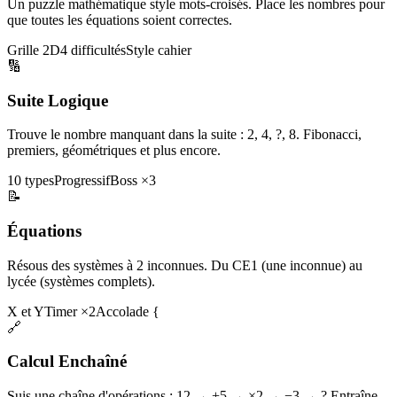
Un puzzle mathématique style mots-croisés. Place les nombres pour
que toutes les équations soient correctes.
Grille 2D
4 difficultés
Style cahier
🔢
Suite Logique
Trouve le nombre manquant dans la suite : 2, 4, ?, 8. Fibonacci,
premiers, géométriques et plus encore.
10 types
Progressif
Boss ×3
📝
Équations
Résous des systèmes à 2 inconnues. Du CE1 (une inconnue) au
lycée (systèmes complets).
X et Y
Timer ×2
Accolade {
🔗
Calcul Enchaîné
Suis une chaîne d'opérations : 12 → +5 → ×2 → −3 → ? Entraîne