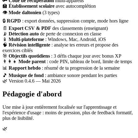
🔑
Code de récupération
multi-appareils
🏫
Établissement scolaire
avec autocomplétion
👁
Mode daltonien
(3 types)
🔒
RGPD
: export données, suppression compte, mode hors ligne
📄
Export CSV & PDF
des classements (enseignant)
📡
Détection auto
de perte de connexion en classe
📱
Multi-plateforme
: Windows, Mac, Android, iOS
🧠
Révision intelligente
: analyse tes erreurs et propose des
exercices ciblés
🎯
Objectifs quotidiens
: 3 défis chaque jour avec bonus XP
👨‍👩‍👧
Mode parent
: code PIN, tableau de bord, limite de temps
📊
Rapport hebdo
: résumé de ta progression de la semaine
🎵
Musique de fond
: ambiance sonore pendant les parties
🌿 Version 0.4.6 — Mai 2026
Pédagogie d'abord
Une mise à jour entièrement focalisée sur l'apprentissage et
l'expérience d'usage : moins de pression, plus de feedback formatif,
plus de lisibilité.
🌿