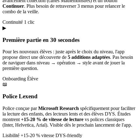
avancement collection (cartes Mathémonstres) et un bouton
Continuer
. Plus besoin de retraverser 3 menus pour relancer le
combo de la veille.
Continuité
1 clic
▶
Première partie en 30 secondes
Pour les nouveaux élèves : juste après le choix du niveau, l'app
propose direct une découverte de
5 additions adaptées
. Pas besoin
de naviguer dans niveau → opération → style avant de jouer la
première question.
Onboarding
Élève
📖
Police Lexend
Police conçue par
Microsoft Research
spécifiquement pour faciliter
la lecture des enfants, des lecteurs lents et des élèves DYS. Études
montrent
+15-20 % de vitesse de lecture
vs polices classiques
(Inter, Helvetica, Arial). Visible dès le prochain lancement de l'app.
Lisibilité
+15-20 % vitesse
DYS-friendly