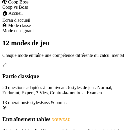
🐉 Coop Boss
Coop vs Boss
🏠 Accueil
Écran d'accueil
🏫 Mode classe
Mode enseignant
12 modes de jeu
Chaque mode entraîne une compétence différente du calcul mental
📏
Partie classique
20 questions adaptées à ton niveau. 6 styles de jeu : Normal,
Endurant, Expert, 3 Vies, Contre-la-montre et Examen.
13 opérations
6 styles
Boss & bonus
🎯
Entraînement tables
NOUVEAU