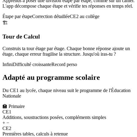
Apprends à poser une division étape par étape, comme sur un cahier.
L'app décompose chaque étape et vérifie tes réponses en temps réel.
Étape par étape
Correction détaillée
CE2 au collège
🏗️
Tour de Calcul
Construis ta tour étage par étage. Chaque bonne réponse ajoute un
étage, chaque erreur fragilise la structure. Jusqu'où iras-tu ?
Infini
Difficulté croissante
Record perso
Adapté au programme scolaire
Du CE1 au lycée, chaque niveau suit le programme de l'Éducation
Nationale
🏫
Primaire
CE1
Additions, soustractions posées, compléments simples
+ −
CE2
Premières tables, calculs à retenue