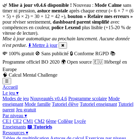
🌿
Mise à jour v0.4.6 disponible !
Nouveau :
Mode Calme
sans
timer ni pression,
astuce mentale
après chaque erreur (« 6 × 7 = (6
× 5) + (6 × 2) = 30 + 12 = 42 »),
bouton « Refaire mes erreurs »
pour réviser sereinement,
dashboard parent simplifié
avec
compétences en couleur,
police Lexend
plus lisible (+15-20 % de
vitesse de lecture).
Mise à jour automatique au prochain lancement. Aucune donnée
n'est perdue.
⬇️ Mettre à jour
✖
💸
100% gratuit
🚫
Sans publicité
🔒
Conforme RGPD
📚
Programme officiel BO 2020
🌍
Open source
🇪🇺
Hébergé en
Europe
🧠
Calcul Mental Challenge
☰
Accueil
Le jeu ▾
Modes de jeu
Nouveautés v0.4.6
Programme scolaire
Mode
enseignant
Mode famille
Tutoriel élève
Tutoriel enseignant
Tutoriel
parent
Jeu gratuit
Par niveau ▾
CE1
CE2
CM1
CM2
6ème
Collège
Lycée
Enseignants
📖 Tutoriels
Ressources ▾
Tables de multiplication
Astuces de calcul
Exercices par niveau