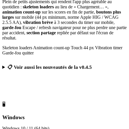
Plein de petits ajustements qui rendent l'app plus agréable au
quotidien :
skeleton loaders
au lieu de « Chargement… »,
animation count-up
sur les scores en fin de partie,
boutons plus
larges
sur mobile (44 px minimum, norme Apple HIG / WCAG
2.5.5 AA),
vibration brève
à 3 secondes du timer sur mobile,
garde-fou
Escape / refresh navigateur pour ne plus perdre une partie
par accident,
section partage
repliée par défaut sur l'écran de
résultat.
Skeleton loaders
Animation count-up
Touch 44 px
Vibration timer
Garde-fou quitter
📋 Voir aussi les nouveautés de la v0.4.5
Télécharger Calcul Mental Challenge
Gratuit, sans publicité, sans compte obligatoire
🖥️
Windows
Windows 10 / 11 (64 bits)