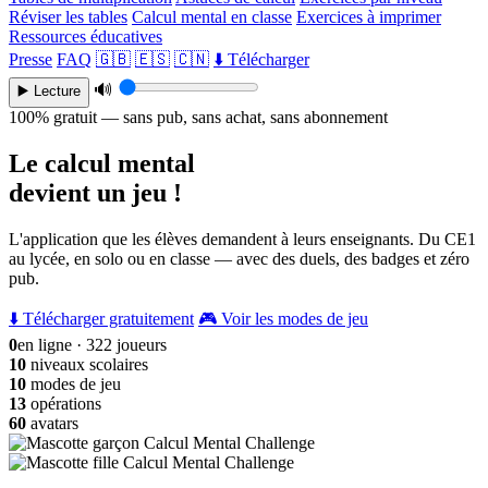
Réviser les tables
Calcul mental en classe
Exercices à imprimer
Ressources éducatives
Presse
FAQ
🇬🇧
🇪🇸
🇨🇳
⬇️ Télécharger
🔊
▶️ Lecture
100% gratuit — sans pub, sans achat, sans abonnement
Le calcul mental
devient un jeu !
L'application que les élèves demandent à leurs enseignants. Du CE1
au lycée, en solo ou en classe — avec des duels, des badges et zéro
pub.
⬇️ Télécharger gratuitement
🎮 Voir les modes de jeu
0
en ligne · 322 joueurs
10
niveaux scolaires
10
modes de jeu
13
opérations
60
avatars