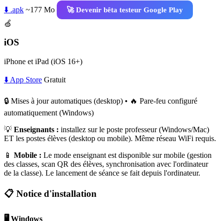
⬇️ .apk
~177 Mo
🚀 Devenir bêta testeur Google Play
🍏
iOS
iPhone et iPad (iOS 16+)
⬇️ App Store
Gratuit
🔒 Mises à jour automatiques (desktop) • 🔥 Pare-feu configuré
automatiquement (Windows)
💡
Enseignants :
installez sur le poste professeur (Windows/Mac)
ET les postes élèves (desktop ou mobile). Même réseau WiFi requis.
📱
Mobile :
Le mode enseignant est disponible sur mobile (gestion
des classes, scan QR des élèves, synchronisation avec l'ordinateur
de la classe). Le lancement de séance se fait depuis l'ordinateur.
📋 Notice d'installation
🖥️ Windows