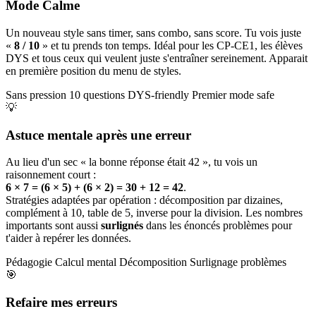
Mode Calme
Un nouveau style sans timer, sans combo, sans score. Tu vois juste
«
8 / 10
» et tu prends ton temps. Idéal pour les CP-CE1, les élèves
DYS et tous ceux qui veulent juste s'entraîner sereinement. Apparait
en première position du menu de styles.
Sans pression
10 questions
DYS-friendly
Premier mode safe
💡
Astuce mentale après une erreur
Au lieu d'un sec « la bonne réponse était 42 », tu vois un
raisonnement court :
6 × 7 = (6 × 5) + (6 × 2) = 30 + 12 = 42
.
Stratégies adaptées par opération : décomposition par dizaines,
complément à 10, table de 5, inverse pour la division. Les nombres
importants sont aussi
surlignés
dans les énoncés problèmes pour
t'aider à repérer les données.
Pédagogie
Calcul mental
Décomposition
Surlignage problèmes
🎯
Refaire mes erreurs