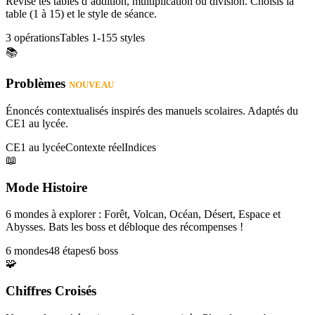
Révise tes tables d’addition, multiplication ou division. Choisis la
table (1 à 15) et le style de séance.
3 opérations
Tables 1-15
5 styles
📚
Problèmes
NOUVEAU
Énoncés contextualisés inspirés des manuels scolaires. Adaptés du
CE1 au lycée.
CE1 au lycée
Contexte réel
Indices
📖
Mode Histoire
6 mondes à explorer : Forêt, Volcan, Océan, Désert, Espace et
Abysses. Bats les boss et débloque des récompenses !
6 mondes
48 étapes
6 boss
🧩
Chiffres Croisés