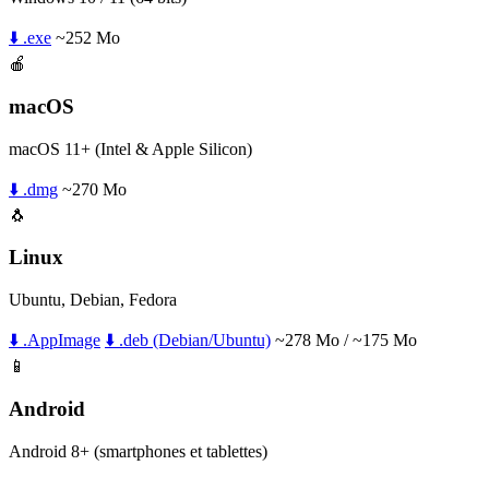
⬇️ .exe
~252 Mo
🍎
macOS
macOS 11+ (Intel & Apple Silicon)
⬇️ .dmg
~270 Mo
🐧
Linux
Ubuntu, Debian, Fedora
⬇️ .AppImage
⬇️ .deb (Debian/Ubuntu)
~278 Mo / ~175 Mo
📱
Android
Android 8+ (smartphones et tablettes)