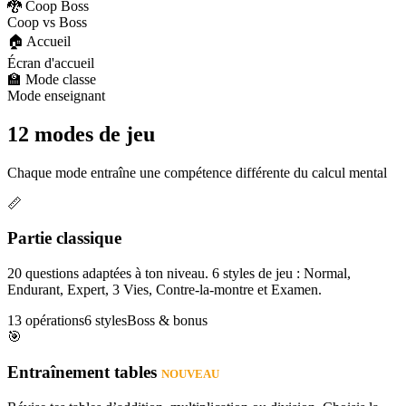
🐉 Coop Boss
Coop vs Boss
🏠 Accueil
Écran d'accueil
🏫 Mode classe
Mode enseignant
12 modes de jeu
Chaque mode entraîne une compétence différente du calcul mental
📏
Partie classique
20 questions adaptées à ton niveau. 6 styles de jeu : Normal,
Endurant, Expert, 3 Vies, Contre-la-montre et Examen.
13 opérations
6 styles
Boss & bonus
🎯
Entraînement tables
NOUVEAU