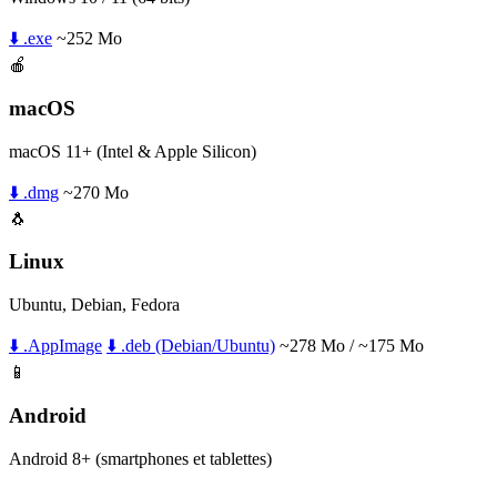
⬇️ .exe
~252 Mo
🍎
macOS
macOS 11+ (Intel & Apple Silicon)
⬇️ .dmg
~270 Mo
🐧
Linux
Ubuntu, Debian, Fedora
⬇️ .AppImage
⬇️ .deb (Debian/Ubuntu)
~278 Mo / ~175 Mo
📱
Android
Android 8+ (smartphones et tablettes)