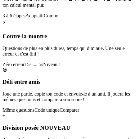
ton calcul mental pur.
3 à 6 étapes
Adaptatif
Combo
⚡
Contre-la-montre
Questions de plus en plus dures, temps qui diminue. Une seule
erreur et c'est fini !
Zéro erreur
15s → 5s
Niveau ↑
🎯
Défi entre amis
Joue une partie, copie ton code et envoie-le à un ami. Il jouera les
mêmes questions et comparera son score !
Même questions
Code unique
Comparer
÷
Division posée
NOUVEAU