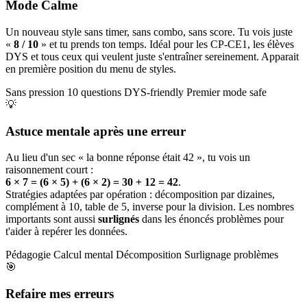
Mode Calme
Un nouveau style sans timer, sans combo, sans score. Tu vois juste
«
8 / 10
» et tu prends ton temps. Idéal pour les CP-CE1, les élèves
DYS et tous ceux qui veulent juste s'entraîner sereinement. Apparait
en première position du menu de styles.
Sans pression
10 questions
DYS-friendly
Premier mode safe
💡
Astuce mentale après une erreur
Au lieu d'un sec « la bonne réponse était 42 », tu vois un
raisonnement court :
6 × 7 = (6 × 5) + (6 × 2) = 30 + 12 = 42
.
Stratégies adaptées par opération : décomposition par dizaines,
complément à 10, table de 5, inverse pour la division. Les nombres
importants sont aussi
surlignés
dans les énoncés problèmes pour
t'aider à repérer les données.
Pédagogie
Calcul mental
Décomposition
Surlignage problèmes
🎯
Refaire mes erreurs