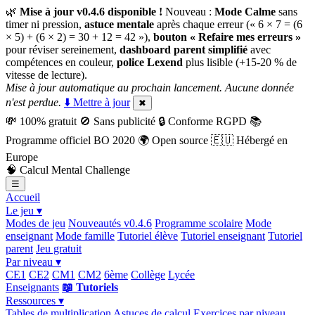
🌿
Mise à jour v0.4.6 disponible !
Nouveau :
Mode Calme
sans
timer ni pression,
astuce mentale
après chaque erreur (« 6 × 7 = (6
× 5) + (6 × 2) = 30 + 12 = 42 »),
bouton « Refaire mes erreurs »
pour réviser sereinement,
dashboard parent simplifié
avec
compétences en couleur,
police Lexend
plus lisible (+15-20 % de
vitesse de lecture).
Mise à jour automatique au prochain lancement. Aucune donnée
n'est perdue.
⬇️ Mettre à jour
✖
💸
100% gratuit
🚫
Sans publicité
🔒
Conforme RGPD
📚
Programme officiel BO 2020
🌍
Open source
🇪🇺
Hébergé en
Europe
🧠
Calcul Mental Challenge
☰
Accueil
Le jeu ▾
Modes de jeu
Nouveautés v0.4.6
Programme scolaire
Mode
enseignant
Mode famille
Tutoriel élève
Tutoriel enseignant
Tutoriel
parent
Jeu gratuit
Par niveau ▾
CE1
CE2
CM1
CM2
6ème
Collège
Lycée
Enseignants
📖 Tutoriels
Ressources ▾
Tables de multiplication
Astuces de calcul
Exercices par niveau