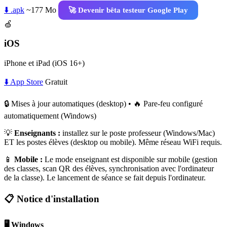
⬇️ .apk
~177 Mo
🚀 Devenir bêta testeur Google Play
🍏
iOS
iPhone et iPad (iOS 16+)
⬇️ App Store
Gratuit
🔒 Mises à jour automatiques (desktop) • 🔥 Pare-feu configuré
automatiquement (Windows)
💡
Enseignants :
installez sur le poste professeur (Windows/Mac)
ET les postes élèves (desktop ou mobile). Même réseau WiFi requis.
📱
Mobile :
Le mode enseignant est disponible sur mobile (gestion
des classes, scan QR des élèves, synchronisation avec l'ordinateur
de la classe). Le lancement de séance se fait depuis l'ordinateur.
📋 Notice d'installation
🖥️ Windows