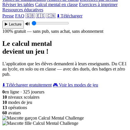
Réviser les tables
Calcul mental en classe
Exercices à imprimer
Ressources éducatives
Presse
FAQ
🇬🇧
🇪🇸
🇨🇳
⬇️ Télécharger
🔊
▶️ Lecture
100% gratuit — sans pub, sans achat, sans abonnement
Le calcul mental
devient un jeu !
L'application que les élèves demandent à leurs enseignants. Du CE1
au lycée, en solo ou en classe — avec des duels, des badges et zéro
pub.
⬇️ Télécharger gratuitement
🎮 Voir les modes de jeu
0
en ligne · 325 joueurs
10
niveaux scolaires
10
modes de jeu
13
opérations
60
avatars