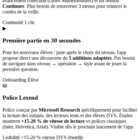
avancement collection (cartes Mathémonstres) et un bouton
Continuer
. Plus besoin de retraverser 3 menus pour relancer le
combo de la veille.
Continuité
1 clic
▶
Première partie en 30 secondes
Pour les nouveaux élèves : juste après le choix du niveau, l'app
propose direct une découverte de
5 additions adaptées
. Pas besoin
de naviguer dans niveau → opération → style avant de jouer la
première question.
Onboarding
Élève
📖
Police Lexend
Police conçue par
Microsoft Research
spécifiquement pour faciliter
la lecture des enfants, des lecteurs lents et des élèves DYS. Études
montrent
+15-20 % de vitesse de lecture
vs polices classiques
(Inter, Helvetica, Arial). Visible dès le prochain lancement de l'app.
Lisibilité
+15-20 % vitesse
DYS-friendly