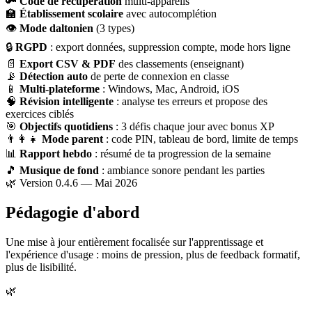
🔑
Code de récupération
multi-appareils
🏫
Établissement scolaire
avec autocomplétion
👁
Mode daltonien
(3 types)
🔒
RGPD
: export données, suppression compte, mode hors ligne
📄
Export CSV & PDF
des classements (enseignant)
📡
Détection auto
de perte de connexion en classe
📱
Multi-plateforme
: Windows, Mac, Android, iOS
🧠
Révision intelligente
: analyse tes erreurs et propose des
exercices ciblés
🎯
Objectifs quotidiens
: 3 défis chaque jour avec bonus XP
👨‍👩‍👧
Mode parent
: code PIN, tableau de bord, limite de temps
📊
Rapport hebdo
: résumé de ta progression de la semaine
🎵
Musique de fond
: ambiance sonore pendant les parties
🌿 Version 0.4.6 — Mai 2026
Pédagogie d'abord
Une mise à jour entièrement focalisée sur l'apprentissage et
l'expérience d'usage : moins de pression, plus de feedback formatif,
plus de lisibilité.
🌿