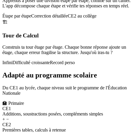
Apprends à poser une division étape par étape, comme sur un cahier.
L'app décompose chaque étape et vérifie tes réponses en temps réel.
Étape par étape
Correction détaillée
CE2 au collège
🏗️
Tour de Calcul
Construis ta tour étage par étage. Chaque bonne réponse ajoute un
étage, chaque erreur fragilise la structure. Jusqu'où iras-tu ?
Infini
Difficulté croissante
Record perso
Adapté au programme scolaire
Du CE1 au lycée, chaque niveau suit le programme de l'Éducation
Nationale
🏫
Primaire
CE1
Additions, soustractions posées, compléments simples
+ −
CE2
Premières tables, calculs à retenue