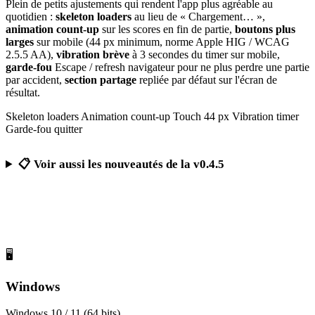
Plein de petits ajustements qui rendent l'app plus agréable au
quotidien :
skeleton loaders
au lieu de « Chargement… »,
animation count-up
sur les scores en fin de partie,
boutons plus
larges
sur mobile (44 px minimum, norme Apple HIG / WCAG
2.5.5 AA),
vibration brève
à 3 secondes du timer sur mobile,
garde-fou
Escape / refresh navigateur pour ne plus perdre une partie
par accident,
section partage
repliée par défaut sur l'écran de
résultat.
Skeleton loaders
Animation count-up
Touch 44 px
Vibration timer
Garde-fou quitter
📋 Voir aussi les nouveautés de la v0.4.5
Télécharger Calcul Mental Challenge
Gratuit, sans publicité, sans compte obligatoire
🖥️
Windows
Windows 10 / 11 (64 bits)