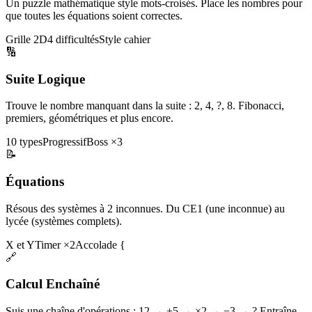
Un puzzle mathématique style mots-croisés. Place les nombres pour
que toutes les équations soient correctes.
Grille 2D
4 difficultés
Style cahier
🔢
Suite Logique
Trouve le nombre manquant dans la suite : 2, 4, ?, 8. Fibonacci,
premiers, géométriques et plus encore.
10 types
Progressif
Boss ×3
📝
Équations
Résous des systèmes à 2 inconnues. Du CE1 (une inconnue) au
lycée (systèmes complets).
X et Y
Timer ×2
Accolade {
🔗
Calcul Enchaîné
Suis une chaîne d'opérations : 12 → +5 → ×2 → −3 → ? Entraîne