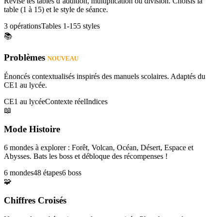
Révise tes tables d’addition, multiplication ou division. Choisis la
table (1 à 15) et le style de séance.
3 opérations
Tables 1-15
5 styles
📚
Problèmes
NOUVEAU
Énoncés contextualisés inspirés des manuels scolaires. Adaptés du
CE1 au lycée.
CE1 au lycée
Contexte réel
Indices
📖
Mode Histoire
6 mondes à explorer : Forêt, Volcan, Océan, Désert, Espace et
Abysses. Bats les boss et débloque des récompenses !
6 mondes
48 étapes
6 boss
🧩
Chiffres Croisés