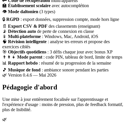
🔑
Code de récupération
multi-appareils
🏫
Établissement scolaire
avec autocomplétion
👁
Mode daltonien
(3 types)
🔒
RGPD
: export données, suppression compte, mode hors ligne
📄
Export CSV & PDF
des classements (enseignant)
📡
Détection auto
de perte de connexion en classe
📱
Multi-plateforme
: Windows, Mac, Android, iOS
🧠
Révision intelligente
: analyse tes erreurs et propose des
exercices ciblés
🎯
Objectifs quotidiens
: 3 défis chaque jour avec bonus XP
👨‍👩‍👧
Mode parent
: code PIN, tableau de bord, limite de temps
📊
Rapport hebdo
: résumé de ta progression de la semaine
🎵
Musique de fond
: ambiance sonore pendant les parties
🌿 Version 0.4.6 — Mai 2026
Pédagogie d'abord
Une mise à jour entièrement focalisée sur l'apprentissage et
l'expérience d'usage : moins de pression, plus de feedback formatif,
plus de lisibilité.
🌿