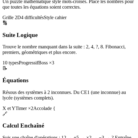
Un puzzle mathématique style mots-croisés. Place les nombres pour
que toutes les équations soient correctes.
Grille 2D
4 difficultés
Style cahier
🔢
Suite Logique
Trouve le nombre manquant dans la suite : 2, 4, ?, 8. Fibonacci,
premiers, géométriques et plus encore.
10 types
Progressif
Boss ×3
📝
Équations
Résous des systèmes à 2 inconnues. Du CE1 (une inconnue) au
lycée (systèmes complets).
X et Y
Timer ×2
Accolade {
🔗
Calcul Enchaîné
Suis une chaîne d'opérations : 12 → +5 → ×2 → −3 → ? Entraîne