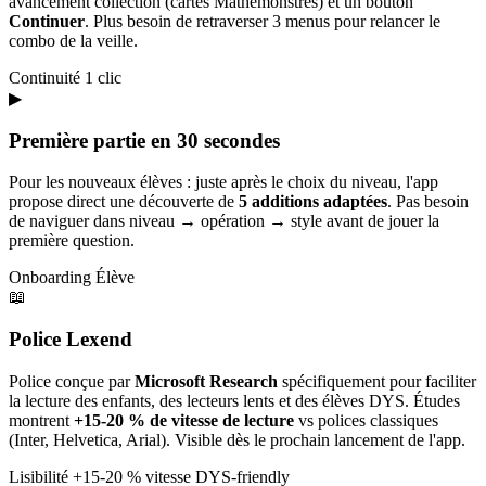
avancement collection (cartes Mathémonstres) et un bouton
Continuer
. Plus besoin de retraverser 3 menus pour relancer le
combo de la veille.
Continuité
1 clic
▶
Première partie en 30 secondes
Pour les nouveaux élèves : juste après le choix du niveau, l'app
propose direct une découverte de
5 additions adaptées
. Pas besoin
de naviguer dans niveau → opération → style avant de jouer la
première question.
Onboarding
Élève
📖
Police Lexend
Police conçue par
Microsoft Research
spécifiquement pour faciliter
la lecture des enfants, des lecteurs lents et des élèves DYS. Études
montrent
+15-20 % de vitesse de lecture
vs polices classiques
(Inter, Helvetica, Arial). Visible dès le prochain lancement de l'app.
Lisibilité
+15-20 % vitesse
DYS-friendly