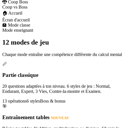
🐉 Coop Boss
Coop vs Boss
🏠 Accueil
Écran d'accueil
🏫 Mode classe
Mode enseignant
12 modes de jeu
Chaque mode entraîne une compétence différente du calcul mental
📏
Partie classique
20 questions adaptées à ton niveau. 6 styles de jeu : Normal,
Endurant, Expert, 3 Vies, Contre-la-montre et Examen.
13 opérations
6 styles
Boss & bonus
🎯
Entraînement tables
NOUVEAU