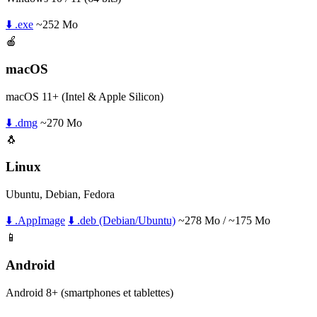
⬇️ .exe
~252 Mo
🍎
macOS
macOS 11+ (Intel & Apple Silicon)
⬇️ .dmg
~270 Mo
🐧
Linux
Ubuntu, Debian, Fedora
⬇️ .AppImage
⬇️ .deb (Debian/Ubuntu)
~278 Mo / ~175 Mo
📱
Android
Android 8+ (smartphones et tablettes)