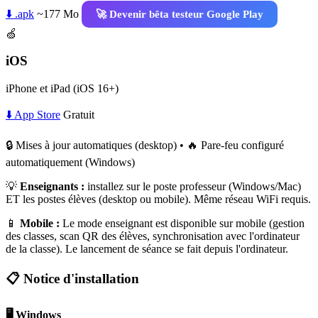
⬇️ .apk
~177 Mo
🚀 Devenir bêta testeur Google Play
🍏
iOS
iPhone et iPad (iOS 16+)
⬇️ App Store
Gratuit
🔒 Mises à jour automatiques (desktop) • 🔥 Pare-feu configuré
automatiquement (Windows)
💡
Enseignants :
installez sur le poste professeur (Windows/Mac)
ET les postes élèves (desktop ou mobile). Même réseau WiFi requis.
📱
Mobile :
Le mode enseignant est disponible sur mobile (gestion
des classes, scan QR des élèves, synchronisation avec l'ordinateur
de la classe). Le lancement de séance se fait depuis l'ordinateur.
📋 Notice d'installation
🖥️ Windows