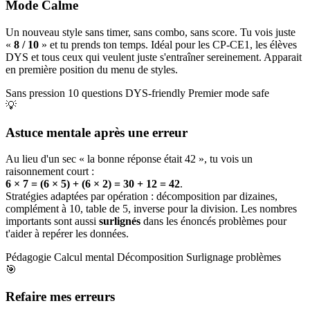
Mode Calme
Un nouveau style sans timer, sans combo, sans score. Tu vois juste
«
8 / 10
» et tu prends ton temps. Idéal pour les CP-CE1, les élèves
DYS et tous ceux qui veulent juste s'entraîner sereinement. Apparait
en première position du menu de styles.
Sans pression
10 questions
DYS-friendly
Premier mode safe
💡
Astuce mentale après une erreur
Au lieu d'un sec « la bonne réponse était 42 », tu vois un
raisonnement court :
6 × 7 = (6 × 5) + (6 × 2) = 30 + 12 = 42
.
Stratégies adaptées par opération : décomposition par dizaines,
complément à 10, table de 5, inverse pour la division. Les nombres
importants sont aussi
surlignés
dans les énoncés problèmes pour
t'aider à repérer les données.
Pédagogie
Calcul mental
Décomposition
Surlignage problèmes
🎯
Refaire mes erreurs