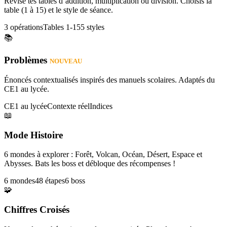
Révise tes tables d’addition, multiplication ou division. Choisis la
table (1 à 15) et le style de séance.
3 opérations
Tables 1-15
5 styles
📚
Problèmes
NOUVEAU
Énoncés contextualisés inspirés des manuels scolaires. Adaptés du
CE1 au lycée.
CE1 au lycée
Contexte réel
Indices
📖
Mode Histoire
6 mondes à explorer : Forêt, Volcan, Océan, Désert, Espace et
Abysses. Bats les boss et débloque des récompenses !
6 mondes
48 étapes
6 boss
🧩
Chiffres Croisés