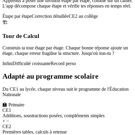
Apprends à poser une division étape par étape, comme sur un cahier.
L'app décompose chaque étape et vérifie tes réponses en temps réel.
Étape par étape
Correction détaillée
CE2 au collège
🏗️
Tour de Calcul
Construis ta tour étage par étage. Chaque bonne réponse ajoute un
étage, chaque erreur fragilise la structure. Jusqu'où iras-tu ?
Infini
Difficulté croissante
Record perso
Adapté au programme scolaire
Du CE1 au lycée, chaque niveau suit le programme de l'Éducation
Nationale
🏫
Primaire
CE1
Additions, soustractions posées, compléments simples
+ −
CE2
Premières tables, calculs à retenue