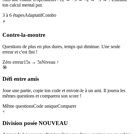
ton calcul mental pur.
3 à 6 étapes
Adaptatif
Combo
⚡
Contre-la-montre
Questions de plus en plus dures, temps qui diminue. Une seule
erreur et c'est fini !
Zéro erreur
15s → 5s
Niveau ↑
🎯
Défi entre amis
Joue une partie, copie ton code et envoie-le à un ami. Il jouera les
mêmes questions et comparera son score !
Même questions
Code unique
Comparer
÷
Division posée
NOUVEAU