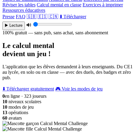
Réviser les tables
Calcul mental en classe
Exercices à imprimer
Ressources éducatives
Presse
FAQ
🇬🇧
🇪🇸
🇨🇳
⬇️ Télécharger
🔊
▶️ Lecture
100% gratuit — sans pub, sans achat, sans abonnement
Le calcul mental
devient un jeu !
L'application que les élèves demandent à leurs enseignants. Du CE1
au lycée, en solo ou en classe — avec des duels, des badges et zéro
pub.
⬇️ Télécharger gratuitement
🎮 Voir les modes de jeu
0
en ligne · 323 joueurs
10
niveaux scolaires
10
modes de jeu
13
opérations
60
avatars