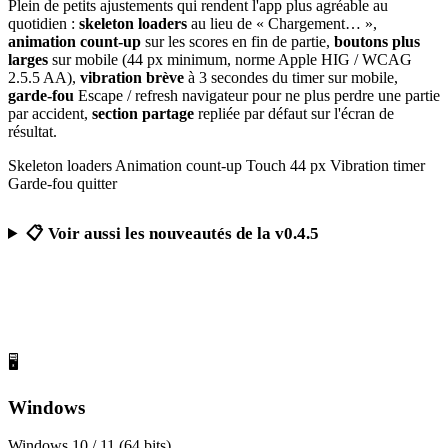
Plein de petits ajustements qui rendent l'app plus agréable au
quotidien :
skeleton loaders
au lieu de « Chargement… »,
animation count-up
sur les scores en fin de partie,
boutons plus
larges
sur mobile (44 px minimum, norme Apple HIG / WCAG
2.5.5 AA),
vibration brève
à 3 secondes du timer sur mobile,
garde-fou
Escape / refresh navigateur pour ne plus perdre une partie
par accident,
section partage
repliée par défaut sur l'écran de
résultat.
Skeleton loaders
Animation count-up
Touch 44 px
Vibration timer
Garde-fou quitter
📋 Voir aussi les nouveautés de la v0.4.5
Télécharger Calcul Mental Challenge
Gratuit, sans publicité, sans compte obligatoire
🖥️
Windows
Windows 10 / 11 (64 bits)