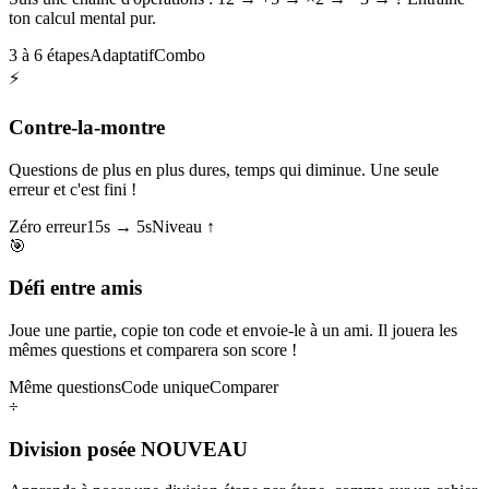
ton calcul mental pur.
3 à 6 étapes
Adaptatif
Combo
⚡
Contre-la-montre
Questions de plus en plus dures, temps qui diminue. Une seule
erreur et c'est fini !
Zéro erreur
15s → 5s
Niveau ↑
🎯
Défi entre amis
Joue une partie, copie ton code et envoie-le à un ami. Il jouera les
mêmes questions et comparera son score !
Même questions
Code unique
Comparer
÷
Division posée
NOUVEAU