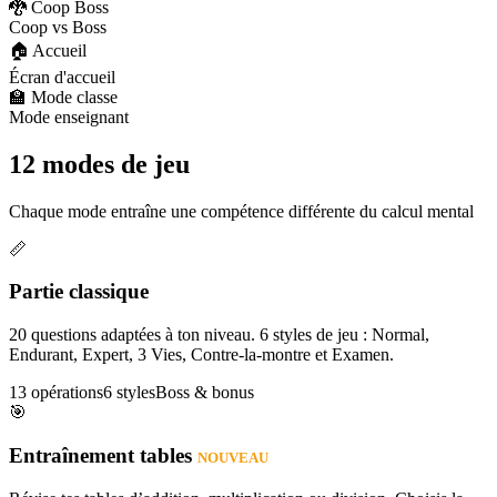
🐉 Coop Boss
Coop vs Boss
🏠 Accueil
Écran d'accueil
🏫 Mode classe
Mode enseignant
12 modes de jeu
Chaque mode entraîne une compétence différente du calcul mental
📏
Partie classique
20 questions adaptées à ton niveau. 6 styles de jeu : Normal,
Endurant, Expert, 3 Vies, Contre-la-montre et Examen.
13 opérations
6 styles
Boss & bonus
🎯
Entraînement tables
NOUVEAU