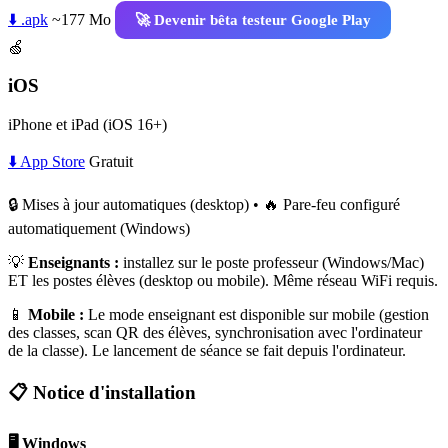
⬇️ .apk
~177 Mo
🚀 Devenir bêta testeur Google Play
🍏
iOS
iPhone et iPad (iOS 16+)
⬇️ App Store
Gratuit
🔒 Mises à jour automatiques (desktop) • 🔥 Pare-feu configuré
automatiquement (Windows)
💡
Enseignants :
installez sur le poste professeur (Windows/Mac)
ET les postes élèves (desktop ou mobile). Même réseau WiFi requis.
📱
Mobile :
Le mode enseignant est disponible sur mobile (gestion
des classes, scan QR des élèves, synchronisation avec l'ordinateur
de la classe). Le lancement de séance se fait depuis l'ordinateur.
📋 Notice d'installation
🖥️ Windows