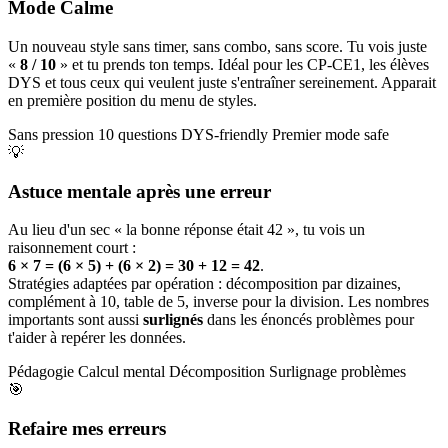
Mode Calme
Un nouveau style sans timer, sans combo, sans score. Tu vois juste
«
8 / 10
» et tu prends ton temps. Idéal pour les CP-CE1, les élèves
DYS et tous ceux qui veulent juste s'entraîner sereinement. Apparait
en première position du menu de styles.
Sans pression
10 questions
DYS-friendly
Premier mode safe
💡
Astuce mentale après une erreur
Au lieu d'un sec « la bonne réponse était 42 », tu vois un
raisonnement court :
6 × 7 = (6 × 5) + (6 × 2) = 30 + 12 = 42
.
Stratégies adaptées par opération : décomposition par dizaines,
complément à 10, table de 5, inverse pour la division. Les nombres
importants sont aussi
surlignés
dans les énoncés problèmes pour
t'aider à repérer les données.
Pédagogie
Calcul mental
Décomposition
Surlignage problèmes
🎯
Refaire mes erreurs