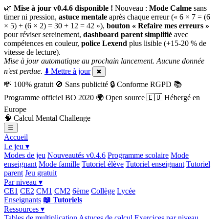
🌿
Mise à jour v0.4.6 disponible !
Nouveau :
Mode Calme
sans
timer ni pression,
astuce mentale
après chaque erreur (« 6 × 7 = (6
× 5) + (6 × 2) = 30 + 12 = 42 »),
bouton « Refaire mes erreurs »
pour réviser sereinement,
dashboard parent simplifié
avec
compétences en couleur,
police Lexend
plus lisible (+15-20 % de
vitesse de lecture).
Mise à jour automatique au prochain lancement. Aucune donnée
n'est perdue.
⬇️ Mettre à jour
✖
💸
100% gratuit
🚫
Sans publicité
🔒
Conforme RGPD
📚
Programme officiel BO 2020
🌍
Open source
🇪🇺
Hébergé en
Europe
🧠
Calcul Mental Challenge
☰
Accueil
Le jeu ▾
Modes de jeu
Nouveautés v0.4.6
Programme scolaire
Mode
enseignant
Mode famille
Tutoriel élève
Tutoriel enseignant
Tutoriel
parent
Jeu gratuit
Par niveau ▾
CE1
CE2
CM1
CM2
6ème
Collège
Lycée
Enseignants
📖 Tutoriels
Ressources ▾
Tables de multiplication
Astuces de calcul
Exercices par niveau