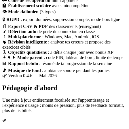
🔑
Code de récupération
multi-appareils
🏫
Établissement scolaire
avec autocomplétion
👁
Mode daltonien
(3 types)
🔒
RGPD
: export données, suppression compte, mode hors ligne
📄
Export CSV & PDF
des classements (enseignant)
📡
Détection auto
de perte de connexion en classe
📱
Multi-plateforme
: Windows, Mac, Android, iOS
🧠
Révision intelligente
: analyse tes erreurs et propose des
exercices ciblés
🎯
Objectifs quotidiens
: 3 défis chaque jour avec bonus XP
👨‍👩‍👧
Mode parent
: code PIN, tableau de bord, limite de temps
📊
Rapport hebdo
: résumé de ta progression de la semaine
🎵
Musique de fond
: ambiance sonore pendant les parties
🌿 Version 0.4.6 — Mai 2026
Pédagogie d'abord
Une mise à jour entièrement focalisée sur l'apprentissage et
l'expérience d'usage : moins de pression, plus de feedback formatif,
plus de lisibilité.
🌿