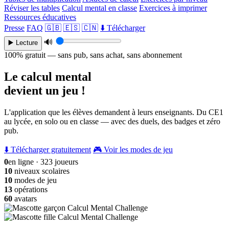
Réviser les tables
Calcul mental en classe
Exercices à imprimer
Ressources éducatives
Presse
FAQ
🇬🇧
🇪🇸
🇨🇳
⬇️ Télécharger
🔊
▶️ Lecture
100% gratuit — sans pub, sans achat, sans abonnement
Le calcul mental
devient un jeu !
L'application que les élèves demandent à leurs enseignants. Du CE1
au lycée, en solo ou en classe — avec des duels, des badges et zéro
pub.
⬇️ Télécharger gratuitement
🎮 Voir les modes de jeu
0
en ligne · 323 joueurs
10
niveaux scolaires
10
modes de jeu
13
opérations
60
avatars