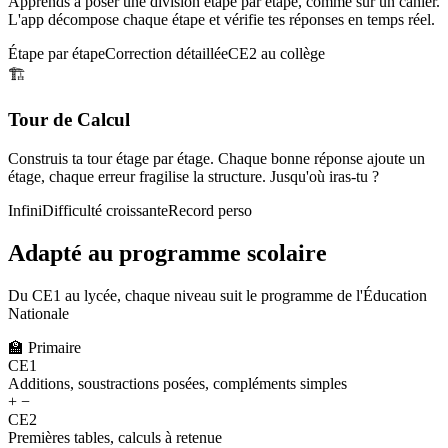
Apprends à poser une division étape par étape, comme sur un cahier.
L'app décompose chaque étape et vérifie tes réponses en temps réel.
Étape par étape
Correction détaillée
CE2 au collège
🏗️
Tour de Calcul
Construis ta tour étage par étage. Chaque bonne réponse ajoute un
étage, chaque erreur fragilise la structure. Jusqu'où iras-tu ?
Infini
Difficulté croissante
Record perso
Adapté au programme scolaire
Du CE1 au lycée, chaque niveau suit le programme de l'Éducation
Nationale
🏫
Primaire
CE1
Additions, soustractions posées, compléments simples
+ −
CE2
Premières tables, calculs à retenue