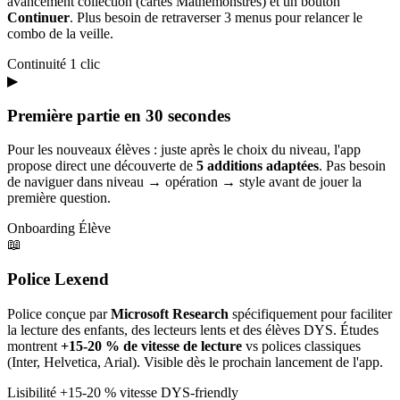
avancement collection (cartes Mathémonstres) et un bouton
Continuer
. Plus besoin de retraverser 3 menus pour relancer le
combo de la veille.
Continuité
1 clic
▶
Première partie en 30 secondes
Pour les nouveaux élèves : juste après le choix du niveau, l'app
propose direct une découverte de
5 additions adaptées
. Pas besoin
de naviguer dans niveau → opération → style avant de jouer la
première question.
Onboarding
Élève
📖
Police Lexend
Police conçue par
Microsoft Research
spécifiquement pour faciliter
la lecture des enfants, des lecteurs lents et des élèves DYS. Études
montrent
+15-20 % de vitesse de lecture
vs polices classiques
(Inter, Helvetica, Arial). Visible dès le prochain lancement de l'app.
Lisibilité
+15-20 % vitesse
DYS-friendly