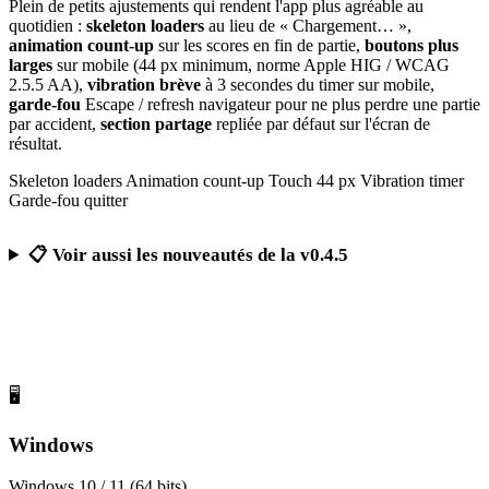
Plein de petits ajustements qui rendent l'app plus agréable au
quotidien :
skeleton loaders
au lieu de « Chargement… »,
animation count-up
sur les scores en fin de partie,
boutons plus
larges
sur mobile (44 px minimum, norme Apple HIG / WCAG
2.5.5 AA),
vibration brève
à 3 secondes du timer sur mobile,
garde-fou
Escape / refresh navigateur pour ne plus perdre une partie
par accident,
section partage
repliée par défaut sur l'écran de
résultat.
Skeleton loaders
Animation count-up
Touch 44 px
Vibration timer
Garde-fou quitter
📋 Voir aussi les nouveautés de la v0.4.5
Télécharger Calcul Mental Challenge
Gratuit, sans publicité, sans compte obligatoire
🖥️
Windows
Windows 10 / 11 (64 bits)