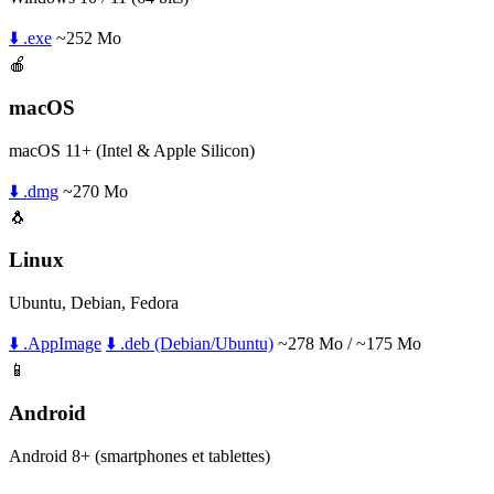
⬇️ .exe
~252 Mo
🍎
macOS
macOS 11+ (Intel & Apple Silicon)
⬇️ .dmg
~270 Mo
🐧
Linux
Ubuntu, Debian, Fedora
⬇️ .AppImage
⬇️ .deb (Debian/Ubuntu)
~278 Mo / ~175 Mo
📱
Android
Android 8+ (smartphones et tablettes)