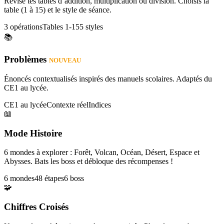
Révise tes tables d’addition, multiplication ou division. Choisis la
table (1 à 15) et le style de séance.
3 opérations
Tables 1-15
5 styles
📚
Problèmes
NOUVEAU
Énoncés contextualisés inspirés des manuels scolaires. Adaptés du
CE1 au lycée.
CE1 au lycée
Contexte réel
Indices
📖
Mode Histoire
6 mondes à explorer : Forêt, Volcan, Océan, Désert, Espace et
Abysses. Bats les boss et débloque des récompenses !
6 mondes
48 étapes
6 boss
🧩
Chiffres Croisés