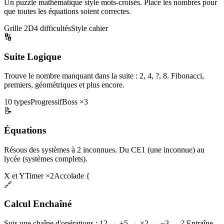
Un puzzle mathématique style mots-croisés. Place les nombres pour
que toutes les équations soient correctes.
Grille 2D
4 difficultés
Style cahier
🔢
Suite Logique
Trouve le nombre manquant dans la suite : 2, 4, ?, 8. Fibonacci,
premiers, géométriques et plus encore.
10 types
Progressif
Boss ×3
📝
Équations
Résous des systèmes à 2 inconnues. Du CE1 (une inconnue) au
lycée (systèmes complets).
X et Y
Timer ×2
Accolade {
🔗
Calcul Enchaîné
Suis une chaîne d'opérations : 12 → +5 → ×2 → −3 → ? Entraîne