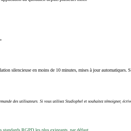
»
allation silencieuse en moins de 10 minutes, mises à jour automatiques. S
ande des utilisateurs. Si vous utilisez Studiophel et souhaitez témoigner, écri
es standards RGPD les plus exigeants, par défaut.