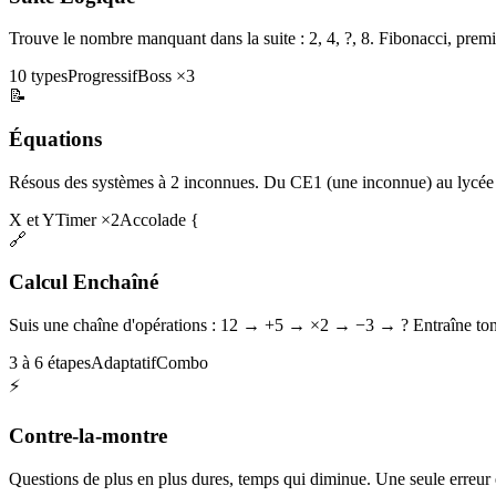
Trouve le nombre manquant dans la suite : 2, 4, ?, 8. Fibonacci, premi
10 types
Progressif
Boss ×3
📝
Équations
Résous des systèmes à 2 inconnues. Du CE1 (une inconnue) au lycée 
X et Y
Timer ×2
Accolade {
🔗
Calcul Enchaîné
Suis une chaîne d'opérations : 12 → +5 → ×2 → −3 → ? Entraîne ton 
3 à 6 étapes
Adaptatif
Combo
⚡
Contre-la-montre
Questions de plus en plus dures, temps qui diminue. Une seule erreur et