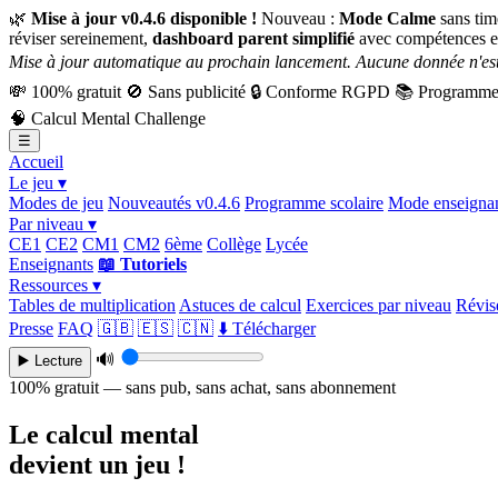
🌿
Mise à jour v0.4.6 disponible !
Nouveau :
Mode Calme
sans tim
réviser sereinement,
dashboard parent simplifié
avec compétences e
Mise à jour automatique au prochain lancement. Aucune donnée n'est
💸
100% gratuit
🚫
Sans publicité
🔒
Conforme RGPD
📚
Programme 
🧠
Calcul Mental Challenge
☰
Accueil
Le jeu ▾
Modes de jeu
Nouveautés v0.4.6
Programme scolaire
Mode enseigna
Par niveau ▾
CE1
CE2
CM1
CM2
6ème
Collège
Lycée
Enseignants
📖 Tutoriels
Ressources ▾
Tables de multiplication
Astuces de calcul
Exercices par niveau
Révise
Presse
FAQ
🇬🇧
🇪🇸
🇨🇳
⬇️ Télécharger
🔊
▶️ Lecture
100% gratuit — sans pub, sans achat, sans abonnement
Le calcul mental
devient un jeu !