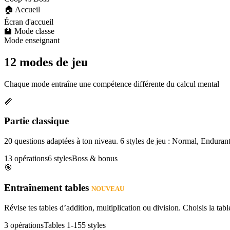
🏠 Accueil
Écran d'accueil
🏫 Mode classe
Mode enseignant
12 modes de jeu
Chaque mode entraîne une compétence différente du calcul mental
📏
Partie classique
20 questions adaptées à ton niveau. 6 styles de jeu : Normal, Enduran
13 opérations
6 styles
Boss & bonus
🎯
Entraînement tables
NOUVEAU
Révise tes tables d’addition, multiplication ou division. Choisis la table
3 opérations
Tables 1-15
5 styles