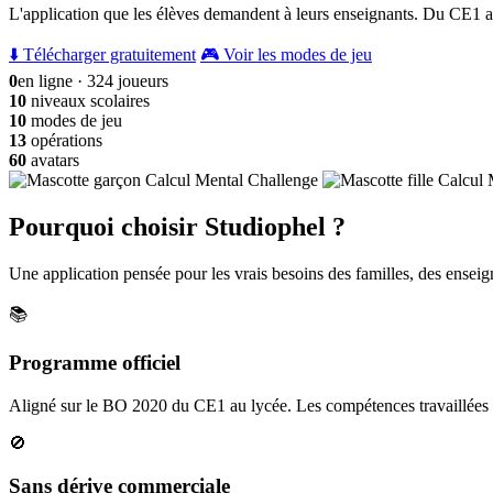
L'application que les élèves demandent à leurs enseignants. Du CE1 a
⬇️ Télécharger gratuitement
🎮 Voir les modes de jeu
0
en ligne · 324 joueurs
10
niveaux scolaires
10
modes de jeu
13
opérations
60
avatars
Pourquoi choisir Studiophel ?
Une application pensée pour les vrais besoins des familles, des enseign
📚
Programme officiel
Aligné sur le BO 2020 du CE1 au lycée. Les compétences travaillées c
🚫
Sans dérive commerciale