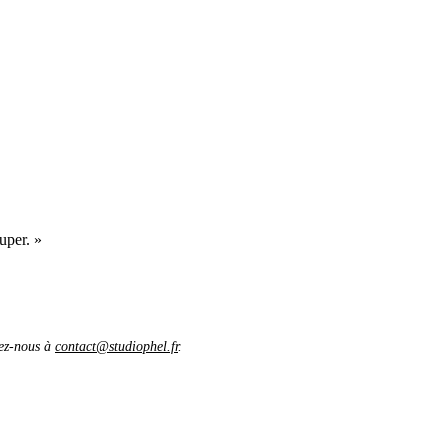
uper. »
vez-nous à
contact@studiophel.fr
.