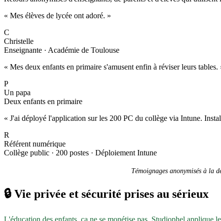
« Mes élèves de lycée ont adoré. »
C
Christelle
Enseignante · Académie de Toulouse
« Mes deux enfants en primaire s'amusent enfin à réviser leurs tables. 
P
Un papa
Deux enfants en primaire
« J'ai déployé l'application sur les 200 PC du collège via Intune. Inst
R
Référent numérique
Collège public · 200 postes · Déploiement Intune
Témoignages anonymisés à la dem
🔒
Vie privée et sécurité prises au sérieux
L'éducation des enfants, ça ne se monétise pas. Studiophel applique l