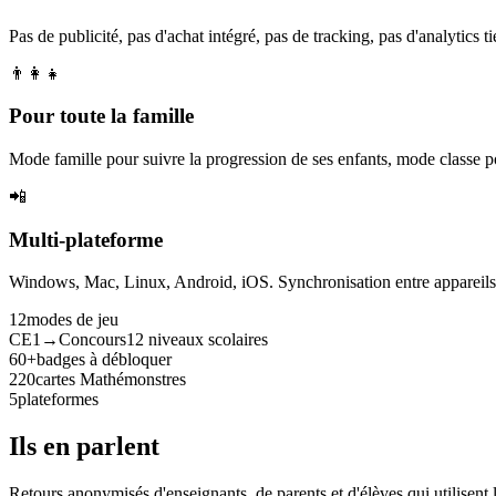
Pas de publicité, pas d'achat intégré, pas de tracking, pas d'analytics tie
👨‍👩‍👧
Pour toute la famille
Mode famille pour suivre la progression de ses enfants, mode classe p
📲
Multi-plateforme
Windows, Mac, Linux, Android, iOS. Synchronisation entre appareils. 
12
modes de jeu
CE1→Concours
12 niveaux scolaires
60+
badges à débloquer
220
cartes Mathémonstres
5
plateformes
Ils en parlent
Retours anonymisés d'enseignants, de parents et d'élèves qui utilisent 