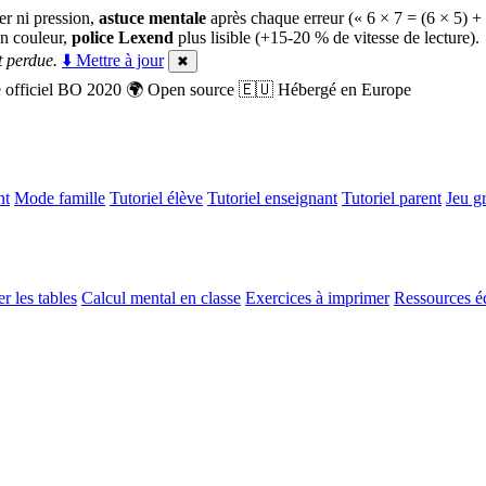
er ni pression,
astuce mentale
après chaque erreur (« 6 × 7 = (6 × 5) +
n couleur,
police Lexend
plus lisible (+15-20 % de vitesse de lecture).
 perdue.
⬇️ Mettre à jour
✖
officiel BO 2020
🌍
Open source
🇪🇺
Hébergé en Europe
nt
Mode famille
Tutoriel élève
Tutoriel enseignant
Tutoriel parent
Jeu gr
r les tables
Calcul mental en classe
Exercices à imprimer
Ressources é