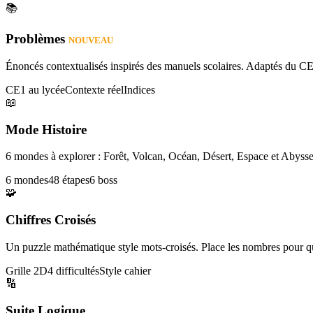
📚
Problèmes
NOUVEAU
Énoncés contextualisés inspirés des manuels scolaires. Adaptés du CE
CE1 au lycée
Contexte réel
Indices
📖
Mode Histoire
6 mondes à explorer : Forêt, Volcan, Océan, Désert, Espace et Abysse
6 mondes
48 étapes
6 boss
🧩
Chiffres Croisés
Un puzzle mathématique style mots-croisés. Place les nombres pour que
Grille 2D
4 difficultés
Style cahier
🔢
Suite Logique