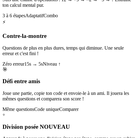
ton calcul mental pur.
3 à 6 étapes
Adaptatif
Combo
⚡
Contre-la-montre
Questions de plus en plus dures, temps qui diminue. Une seule
erreur et c'est fini !
Zéro erreur
15s → 5s
Niveau ↑
🎯
Défi entre amis
Joue une partie, copie ton code et envoie-le à un ami. Il jouera les
mêmes questions et comparera son score !
Même questions
Code unique
Comparer
÷
Division posée
NOUVEAU