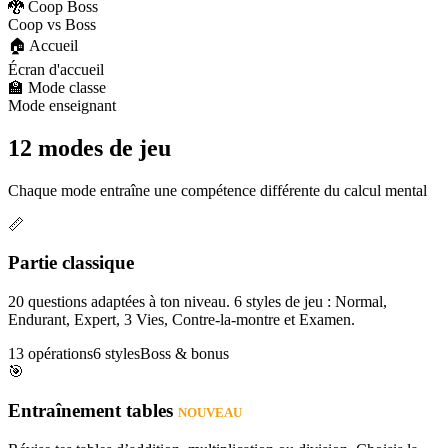
🐉 Coop Boss
Coop vs Boss
🏠 Accueil
Écran d'accueil
🏫 Mode classe
Mode enseignant
12 modes de jeu
Chaque mode entraîne une compétence différente du calcul mental
📏
Partie classique
20 questions adaptées à ton niveau. 6 styles de jeu : Normal,
Endurant, Expert, 3 Vies, Contre-la-montre et Examen.
13 opérations
6 styles
Boss & bonus
🎯
Entraînement tables
NOUVEAU