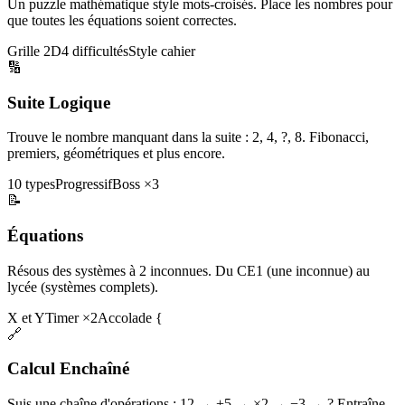
Un puzzle mathématique style mots-croisés. Place les nombres pour
que toutes les équations soient correctes.
Grille 2D
4 difficultés
Style cahier
🔢
Suite Logique
Trouve le nombre manquant dans la suite : 2, 4, ?, 8. Fibonacci,
premiers, géométriques et plus encore.
10 types
Progressif
Boss ×3
📝
Équations
Résous des systèmes à 2 inconnues. Du CE1 (une inconnue) au
lycée (systèmes complets).
X et Y
Timer ×2
Accolade {
🔗
Calcul Enchaîné
Suis une chaîne d'opérations : 12 → +5 → ×2 → −3 → ? Entraîne