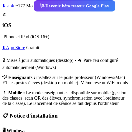
⬇️ .apk
~177 Mo
🚀 Devenir bêta testeur Google Play
🍏
iOS
iPhone et iPad (iOS 16+)
⬇️ App Store
Gratuit
🔒 Mises à jour automatiques (desktop) • 🔥 Pare-feu configuré
automatiquement (Windows)
💡
Enseignants :
installez sur le poste professeur (Windows/Mac)
ET les postes élèves (desktop ou mobile). Même réseau WiFi requis.
📱
Mobile :
Le mode enseignant est disponible sur mobile (gestion
des classes, scan QR des élèves, synchronisation avec l'ordinateur
de la classe). Le lancement de séance se fait depuis l'ordinateur.
📋 Notice d'installation
🖥️ Windows