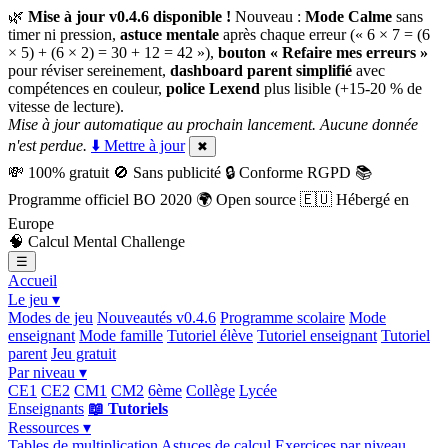
🌿
Mise à jour v0.4.6 disponible !
Nouveau :
Mode Calme
sans
timer ni pression,
astuce mentale
après chaque erreur (« 6 × 7 = (6
× 5) + (6 × 2) = 30 + 12 = 42 »),
bouton « Refaire mes erreurs »
pour réviser sereinement,
dashboard parent simplifié
avec
compétences en couleur,
police Lexend
plus lisible (+15-20 % de
vitesse de lecture).
Mise à jour automatique au prochain lancement. Aucune donnée
n'est perdue.
⬇️ Mettre à jour
✖
💸
100% gratuit
🚫
Sans publicité
🔒
Conforme RGPD
📚
Programme officiel BO 2020
🌍
Open source
🇪🇺
Hébergé en
Europe
🧠
Calcul Mental Challenge
☰
Accueil
Le jeu ▾
Modes de jeu
Nouveautés v0.4.6
Programme scolaire
Mode
enseignant
Mode famille
Tutoriel élève
Tutoriel enseignant
Tutoriel
parent
Jeu gratuit
Par niveau ▾
CE1
CE2
CM1
CM2
6ème
Collège
Lycée
Enseignants
📖 Tutoriels
Ressources ▾
Tables de multiplication
Astuces de calcul
Exercices par niveau