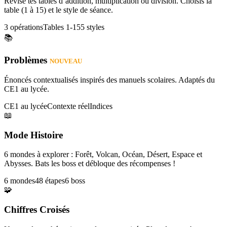
Révise tes tables d’addition, multiplication ou division. Choisis la
table (1 à 15) et le style de séance.
3 opérations
Tables 1-15
5 styles
📚
Problèmes
NOUVEAU
Énoncés contextualisés inspirés des manuels scolaires. Adaptés du
CE1 au lycée.
CE1 au lycée
Contexte réel
Indices
📖
Mode Histoire
6 mondes à explorer : Forêt, Volcan, Océan, Désert, Espace et
Abysses. Bats les boss et débloque des récompenses !
6 mondes
48 étapes
6 boss
🧩
Chiffres Croisés