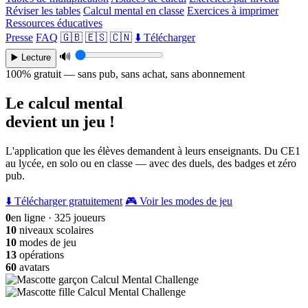
Réviser les tables
Calcul mental en classe
Exercices à imprimer
Ressources éducatives
Presse
FAQ
🇬🇧
🇪🇸
🇨🇳
⬇️ Télécharger
🔊
▶️ Lecture
100% gratuit — sans pub, sans achat, sans abonnement
Le calcul mental
devient un jeu !
L'application que les élèves demandent à leurs enseignants. Du CE1
au lycée, en solo ou en classe — avec des duels, des badges et zéro
pub.
⬇️ Télécharger gratuitement
🎮 Voir les modes de jeu
0
en ligne · 325 joueurs
10
niveaux scolaires
10
modes de jeu
13
opérations
60
avatars