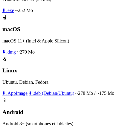
⬇️ .exe
~252 Mo
🍎
macOS
macOS 11+ (Intel & Apple Silicon)
⬇️ .dmg
~270 Mo
🐧
Linux
Ubuntu, Debian, Fedora
⬇️ .AppImage
⬇️ .deb (Debian/Ubuntu)
~278 Mo / ~175 Mo
📱
Android
Android 8+ (smartphones et tablettes)