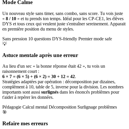
Mode Calme
Un nouveau style sans timer, sans combo, sans score. Tu vois juste
«
8 / 10
» et tu prends ton temps. Idéal pour les CP-CE1, les élèves
DYS et tous ceux qui veulent juste s'entraîner sereinement. Apparait
en première position du menu de styles.
Sans pression
10 questions
DYS-friendly
Premier mode safe
💡
Astuce mentale après une erreur
Au lieu d'un sec « la bonne réponse était 42 », tu vois un
raisonnement court :
6 × 7 = (6 × 5) + (6 × 2) = 30 + 12 = 42
.
Stratégies adaptées par opération : décomposition par dizaines,
complément à 10, table de 5, inverse pour la division. Les nombres
importants sont aussi
surlignés
dans les énoncés problèmes pour
t'aider à repérer les données.
Pédagogie
Calcul mental
Décomposition
Surlignage problèmes
🎯
Refaire mes erreurs