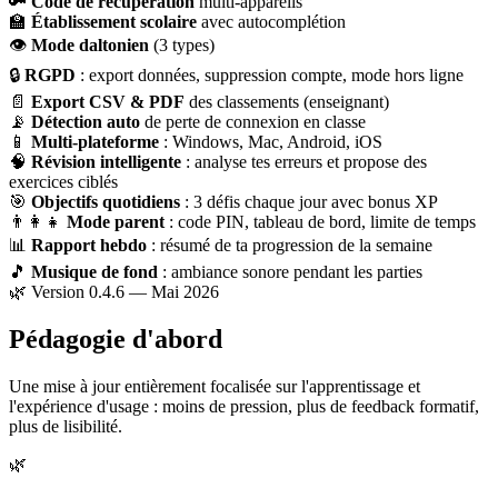
🔑
Code de récupération
multi-appareils
🏫
Établissement scolaire
avec autocomplétion
👁
Mode daltonien
(3 types)
🔒
RGPD
: export données, suppression compte, mode hors ligne
📄
Export CSV & PDF
des classements (enseignant)
📡
Détection auto
de perte de connexion en classe
📱
Multi-plateforme
: Windows, Mac, Android, iOS
🧠
Révision intelligente
: analyse tes erreurs et propose des
exercices ciblés
🎯
Objectifs quotidiens
: 3 défis chaque jour avec bonus XP
👨‍👩‍👧
Mode parent
: code PIN, tableau de bord, limite de temps
📊
Rapport hebdo
: résumé de ta progression de la semaine
🎵
Musique de fond
: ambiance sonore pendant les parties
🌿 Version 0.4.6 — Mai 2026
Pédagogie d'abord
Une mise à jour entièrement focalisée sur l'apprentissage et
l'expérience d'usage : moins de pression, plus de feedback formatif,
plus de lisibilité.
🌿