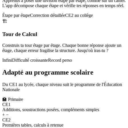
Apprends à poser une division étape par étape, comme sur un cahier.
L'app décompose chaque étape et vérifie tes réponses en temps réel.
Étape par étape
Correction détaillée
CE2 au collège
🏗️
Tour de Calcul
Construis ta tour étage par étage. Chaque bonne réponse ajoute un
étage, chaque erreur fragilise la structure. Jusqu'où iras-tu ?
Infini
Difficulté croissante
Record perso
Adapté au programme scolaire
Du CE1 au lycée, chaque niveau suit le programme de l'Éducation
Nationale
🏫
Primaire
CE1
Additions, soustractions posées, compléments simples
+ −
CE2
Premières tables, calculs à retenue