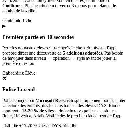
avancement collection (cartes Mathémonstres) et un bouton
Continuer
. Plus besoin de retraverser 3 menus pour relancer le
combo de la veille.
Continuité
1 clic
▶
Première partie en 30 secondes
Pour les nouveaux élèves : juste après le choix du niveau, l'app
propose direct une découverte de
5 additions adaptées
. Pas besoin
de naviguer dans niveau → opération → style avant de jouer la
première question.
Onboarding
Élève
📖
Police Lexend
Police conçue par
Microsoft Research
spécifiquement pour faciliter
la lecture des enfants, des lecteurs lents et des élèves DYS. Études
montrent
+15-20 % de vitesse de lecture
vs polices classiques
(Inter, Helvetica, Arial). Visible dès le prochain lancement de l'app.
Lisibilité
+15-20 % vitesse
DYS-friendly