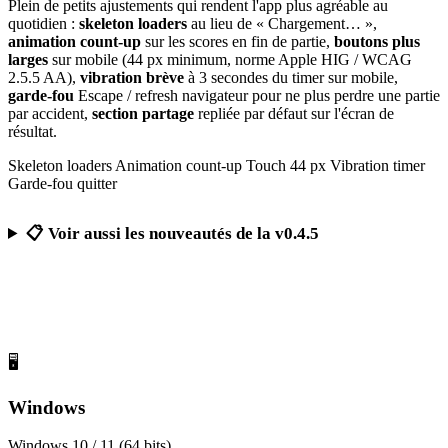
Plein de petits ajustements qui rendent l'app plus agréable au
quotidien :
skeleton loaders
au lieu de « Chargement… »,
animation count-up
sur les scores en fin de partie,
boutons plus
larges
sur mobile (44 px minimum, norme Apple HIG / WCAG
2.5.5 AA),
vibration brève
à 3 secondes du timer sur mobile,
garde-fou
Escape / refresh navigateur pour ne plus perdre une partie
par accident,
section partage
repliée par défaut sur l'écran de
résultat.
Skeleton loaders
Animation count-up
Touch 44 px
Vibration timer
Garde-fou quitter
📋 Voir aussi les nouveautés de la v0.4.5
Télécharger Calcul Mental Challenge
Gratuit, sans publicité, sans compte obligatoire
🖥️
Windows
Windows 10 / 11 (64 bits)