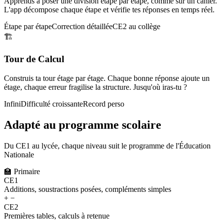
Apprends à poser une division étape par étape, comme sur un cahier.
L'app décompose chaque étape et vérifie tes réponses en temps réel.
Étape par étape
Correction détaillée
CE2 au collège
🏗️
Tour de Calcul
Construis ta tour étage par étage. Chaque bonne réponse ajoute un
étage, chaque erreur fragilise la structure. Jusqu'où iras-tu ?
Infini
Difficulté croissante
Record perso
Adapté au programme scolaire
Du CE1 au lycée, chaque niveau suit le programme de l'Éducation
Nationale
🏫
Primaire
CE1
Additions, soustractions posées, compléments simples
+ −
CE2
Premières tables, calculs à retenue