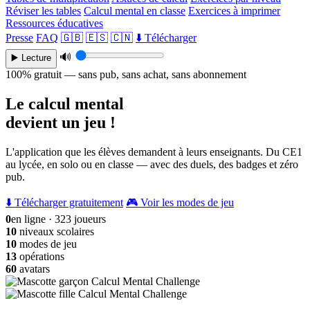
Réviser les tables
Calcul mental en classe
Exercices à imprimer
Ressources éducatives
Presse
FAQ
🇬🇧
🇪🇸
🇨🇳
⬇️ Télécharger
🔊
▶️ Lecture
100% gratuit — sans pub, sans achat, sans abonnement
Le calcul mental
devient un jeu !
L'application que les élèves demandent à leurs enseignants. Du CE1
au lycée, en solo ou en classe — avec des duels, des badges et zéro
pub.
⬇️ Télécharger gratuitement
🎮 Voir les modes de jeu
0
en ligne · 323 joueurs
10
niveaux scolaires
10
modes de jeu
13
opérations
60
avatars