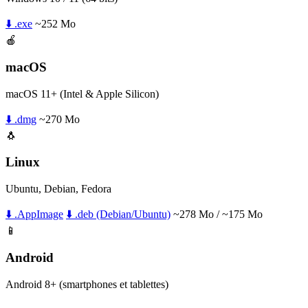
⬇️ .exe
~252 Mo
🍎
macOS
macOS 11+ (Intel & Apple Silicon)
⬇️ .dmg
~270 Mo
🐧
Linux
Ubuntu, Debian, Fedora
⬇️ .AppImage
⬇️ .deb (Debian/Ubuntu)
~278 Mo / ~175 Mo
📱
Android
Android 8+ (smartphones et tablettes)