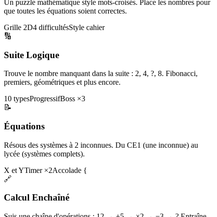
Un puzzle mathématique style mots-croisés. Place les nombres pour
que toutes les équations soient correctes.
Grille 2D
4 difficultés
Style cahier
🔢
Suite Logique
Trouve le nombre manquant dans la suite : 2, 4, ?, 8. Fibonacci,
premiers, géométriques et plus encore.
10 types
Progressif
Boss ×3
📝
Équations
Résous des systèmes à 2 inconnues. Du CE1 (une inconnue) au
lycée (systèmes complets).
X et Y
Timer ×2
Accolade {
🔗
Calcul Enchaîné
Suis une chaîne d'opérations : 12 → +5 → ×2 → −3 → ? Entraîne