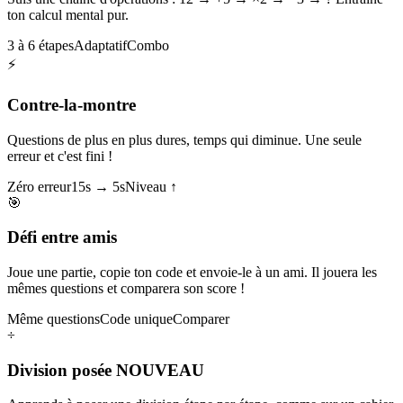
ton calcul mental pur.
3 à 6 étapes
Adaptatif
Combo
⚡
Contre-la-montre
Questions de plus en plus dures, temps qui diminue. Une seule
erreur et c'est fini !
Zéro erreur
15s → 5s
Niveau ↑
🎯
Défi entre amis
Joue une partie, copie ton code et envoie-le à un ami. Il jouera les
mêmes questions et comparera son score !
Même questions
Code unique
Comparer
÷
Division posée
NOUVEAU