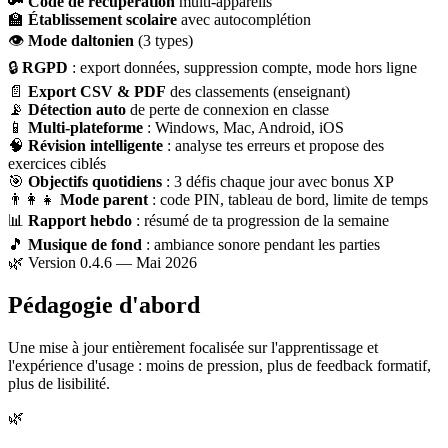
🔑
Code de récupération
multi-appareils
🏫
Établissement scolaire
avec autocomplétion
👁
Mode daltonien
(3 types)
🔒
RGPD
: export données, suppression compte, mode hors ligne
📄
Export CSV & PDF
des classements (enseignant)
📡
Détection auto
de perte de connexion en classe
📱
Multi-plateforme
: Windows, Mac, Android, iOS
🧠
Révision intelligente
: analyse tes erreurs et propose des
exercices ciblés
🎯
Objectifs quotidiens
: 3 défis chaque jour avec bonus XP
👨‍👩‍👧
Mode parent
: code PIN, tableau de bord, limite de temps
📊
Rapport hebdo
: résumé de ta progression de la semaine
🎵
Musique de fond
: ambiance sonore pendant les parties
🌿 Version 0.4.6 — Mai 2026
Pédagogie d'abord
Une mise à jour entièrement focalisée sur l'apprentissage et
l'expérience d'usage : moins de pression, plus de feedback formatif,
plus de lisibilité.
🌿