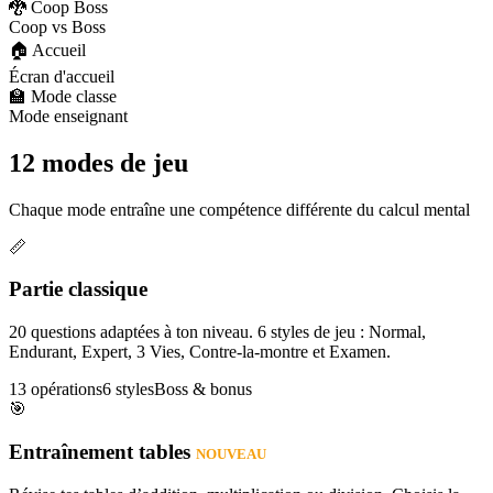
🐉 Coop Boss
Coop vs Boss
🏠 Accueil
Écran d'accueil
🏫 Mode classe
Mode enseignant
12 modes de jeu
Chaque mode entraîne une compétence différente du calcul mental
📏
Partie classique
20 questions adaptées à ton niveau. 6 styles de jeu : Normal,
Endurant, Expert, 3 Vies, Contre-la-montre et Examen.
13 opérations
6 styles
Boss & bonus
🎯
Entraînement tables
NOUVEAU