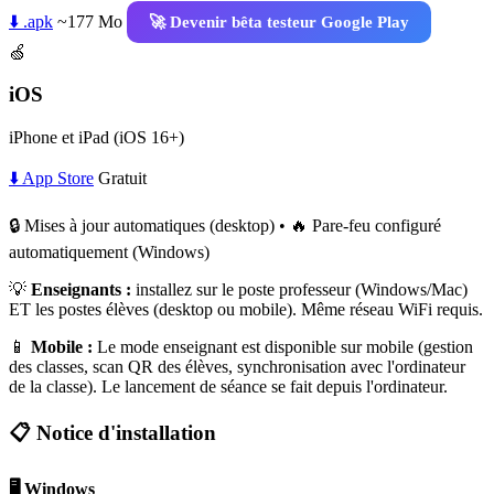
⬇️ .apk
~177 Mo
🚀 Devenir bêta testeur Google Play
🍏
iOS
iPhone et iPad (iOS 16+)
⬇️ App Store
Gratuit
🔒 Mises à jour automatiques (desktop) • 🔥 Pare-feu configuré
automatiquement (Windows)
💡
Enseignants :
installez sur le poste professeur (Windows/Mac)
ET les postes élèves (desktop ou mobile). Même réseau WiFi requis.
📱
Mobile :
Le mode enseignant est disponible sur mobile (gestion
des classes, scan QR des élèves, synchronisation avec l'ordinateur
de la classe). Le lancement de séance se fait depuis l'ordinateur.
📋 Notice d'installation
🖥️ Windows