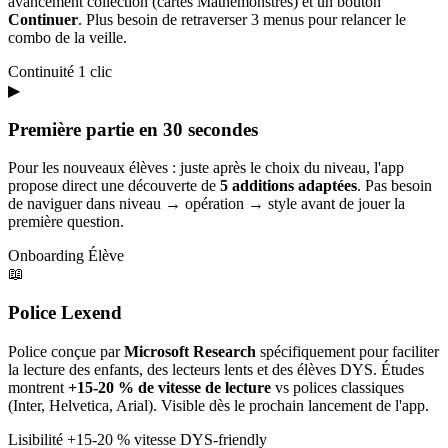
avancement collection (cartes Mathémonstres) et un bouton
Continuer
. Plus besoin de retraverser 3 menus pour relancer le
combo de la veille.
Continuité
1 clic
▶
Première partie en 30 secondes
Pour les nouveaux élèves : juste après le choix du niveau, l'app
propose direct une découverte de
5 additions adaptées
. Pas besoin
de naviguer dans niveau → opération → style avant de jouer la
première question.
Onboarding
Élève
📖
Police Lexend
Police conçue par
Microsoft Research
spécifiquement pour faciliter
la lecture des enfants, des lecteurs lents et des élèves DYS. Études
montrent
+15-20 % de vitesse de lecture
vs polices classiques
(Inter, Helvetica, Arial). Visible dès le prochain lancement de l'app.
Lisibilité
+15-20 % vitesse
DYS-friendly