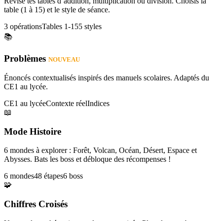
Révise tes tables d’addition, multiplication ou division. Choisis la
table (1 à 15) et le style de séance.
3 opérations
Tables 1-15
5 styles
📚
Problèmes
NOUVEAU
Énoncés contextualisés inspirés des manuels scolaires. Adaptés du
CE1 au lycée.
CE1 au lycée
Contexte réel
Indices
📖
Mode Histoire
6 mondes à explorer : Forêt, Volcan, Océan, Désert, Espace et
Abysses. Bats les boss et débloque des récompenses !
6 mondes
48 étapes
6 boss
🧩
Chiffres Croisés