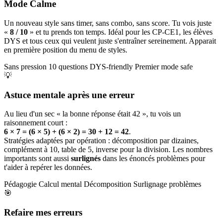
Mode Calme
Un nouveau style sans timer, sans combo, sans score. Tu vois juste
«
8 / 10
» et tu prends ton temps. Idéal pour les CP-CE1, les élèves
DYS et tous ceux qui veulent juste s'entraîner sereinement. Apparait
en première position du menu de styles.
Sans pression
10 questions
DYS-friendly
Premier mode safe
💡
Astuce mentale après une erreur
Au lieu d'un sec « la bonne réponse était 42 », tu vois un
raisonnement court :
6 × 7 = (6 × 5) + (6 × 2) = 30 + 12 = 42
.
Stratégies adaptées par opération : décomposition par dizaines,
complément à 10, table de 5, inverse pour la division. Les nombres
importants sont aussi
surlignés
dans les énoncés problèmes pour
t'aider à repérer les données.
Pédagogie
Calcul mental
Décomposition
Surlignage problèmes
🎯
Refaire mes erreurs