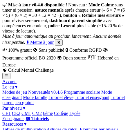
🌿
Mise à jour v0.4.6 disponible !
Nouveau :
Mode Calme
sans
timer ni pression,
astuce mentale
après chaque erreur (« 6 × 7 = (6
× 5) + (6 × 2) = 30 + 12 = 42 »),
bouton « Refaire mes erreurs »
pour réviser sereinement,
dashboard parent simplifié
avec
compétences en couleur,
police Lexend
plus lisible (+15-20 % de
vitesse de lecture).
Mise à jour automatique au prochain lancement. Aucune donnée
n'est perdue.
⬇️ Mettre à jour
✖
💸
100% gratuit
🚫
Sans publicité
🔒
Conforme RGPD
📚
Programme officiel BO 2020
🌍
Open source
🇪🇺
Hébergé en
Europe
🧠
Calcul Mental Challenge
☰
Accueil
Le jeu ▾
Modes de jeu
Nouveautés v0.4.6
Programme scolaire
Mode
enseignant
Mode famille
Tutoriel élève
Tutoriel enseignant
Tutoriel
parent
Jeu gratuit
Par niveau ▾
CE1
CE2
CM1
CM2
6ème
Collège
Lycée
Enseignants
📖 Tutoriels
Ressources ▾
Tables de multiplication
Astuces de calcul
Exercices par niveau