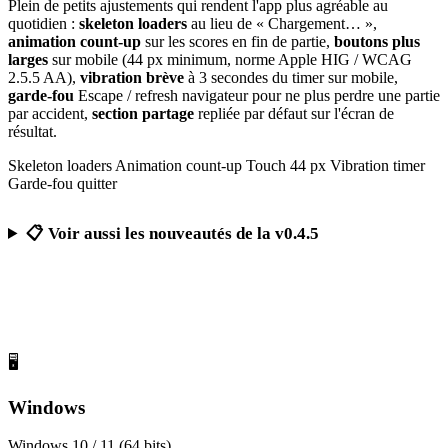
Plein de petits ajustements qui rendent l'app plus agréable au
quotidien :
skeleton loaders
au lieu de « Chargement… »,
animation count-up
sur les scores en fin de partie,
boutons plus
larges
sur mobile (44 px minimum, norme Apple HIG / WCAG
2.5.5 AA),
vibration brève
à 3 secondes du timer sur mobile,
garde-fou
Escape / refresh navigateur pour ne plus perdre une partie
par accident,
section partage
repliée par défaut sur l'écran de
résultat.
Skeleton loaders
Animation count-up
Touch 44 px
Vibration timer
Garde-fou quitter
📋 Voir aussi les nouveautés de la v0.4.5
Télécharger Calcul Mental Challenge
Gratuit, sans publicité, sans compte obligatoire
🖥️
Windows
Windows 10 / 11 (64 bits)