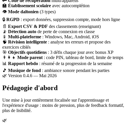
🔑
Code de récupération
multi-appareils
🏫
Établissement scolaire
avec autocomplétion
👁
Mode daltonien
(3 types)
🔒
RGPD
: export données, suppression compte, mode hors ligne
📄
Export CSV & PDF
des classements (enseignant)
📡
Détection auto
de perte de connexion en classe
📱
Multi-plateforme
: Windows, Mac, Android, iOS
🧠
Révision intelligente
: analyse tes erreurs et propose des
exercices ciblés
🎯
Objectifs quotidiens
: 3 défis chaque jour avec bonus XP
👨‍👩‍👧
Mode parent
: code PIN, tableau de bord, limite de temps
📊
Rapport hebdo
: résumé de ta progression de la semaine
🎵
Musique de fond
: ambiance sonore pendant les parties
🌿 Version 0.4.6 — Mai 2026
Pédagogie d'abord
Une mise à jour entièrement focalisée sur l'apprentissage et
l'expérience d'usage : moins de pression, plus de feedback formatif,
plus de lisibilité.
🌿