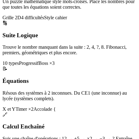
Un puzzle mathématique style mots-croisés. Place les nombres pour
que toutes les équations soient correctes.
Grille 2D
4 difficultés
Style cahier
🔢
Suite Logique
Trouve le nombre manquant dans la suite : 2, 4, ?, 8. Fibonacci,
premiers, géométriques et plus encore.
10 types
Progressif
Boss ×3
📝
Équations
Résous des systèmes à 2 inconnues. Du CE1 (une inconnue) au
lycée (systèmes complets).
X et Y
Timer ×2
Accolade {
🔗
Calcul Enchaîné
Suis une chaîne d'opérations : 12 → +5 → ×2 → −3 → ? Entraîne