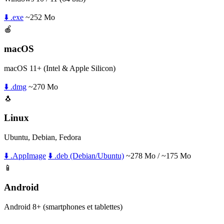
⬇️ .exe
~252 Mo
🍎
macOS
macOS 11+ (Intel & Apple Silicon)
⬇️ .dmg
~270 Mo
🐧
Linux
Ubuntu, Debian, Fedora
⬇️ .AppImage
⬇️ .deb (Debian/Ubuntu)
~278 Mo / ~175 Mo
📱
Android
Android 8+ (smartphones et tablettes)