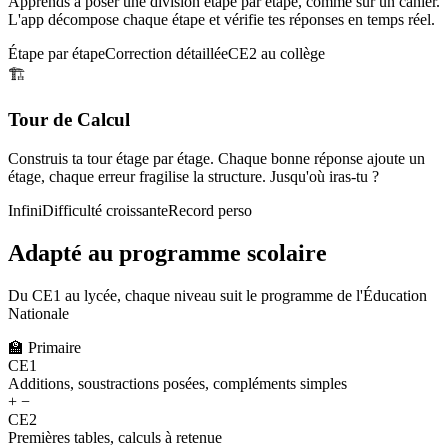
Apprends à poser une division étape par étape, comme sur un cahier.
L'app décompose chaque étape et vérifie tes réponses en temps réel.
Étape par étape
Correction détaillée
CE2 au collège
🏗️
Tour de Calcul
Construis ta tour étage par étage. Chaque bonne réponse ajoute un
étage, chaque erreur fragilise la structure. Jusqu'où iras-tu ?
Infini
Difficulté croissante
Record perso
Adapté au programme scolaire
Du CE1 au lycée, chaque niveau suit le programme de l'Éducation
Nationale
🏫
Primaire
CE1
Additions, soustractions posées, compléments simples
+ −
CE2
Premières tables, calculs à retenue