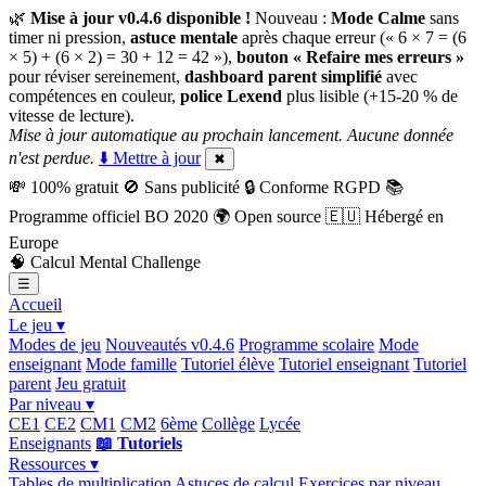
🌿
Mise à jour v0.4.6 disponible !
Nouveau :
Mode Calme
sans
timer ni pression,
astuce mentale
après chaque erreur (« 6 × 7 = (6
× 5) + (6 × 2) = 30 + 12 = 42 »),
bouton « Refaire mes erreurs »
pour réviser sereinement,
dashboard parent simplifié
avec
compétences en couleur,
police Lexend
plus lisible (+15-20 % de
vitesse de lecture).
Mise à jour automatique au prochain lancement. Aucune donnée
n'est perdue.
⬇️ Mettre à jour
✖
💸
100% gratuit
🚫
Sans publicité
🔒
Conforme RGPD
📚
Programme officiel BO 2020
🌍
Open source
🇪🇺
Hébergé en
Europe
🧠
Calcul Mental Challenge
☰
Accueil
Le jeu ▾
Modes de jeu
Nouveautés v0.4.6
Programme scolaire
Mode
enseignant
Mode famille
Tutoriel élève
Tutoriel enseignant
Tutoriel
parent
Jeu gratuit
Par niveau ▾
CE1
CE2
CM1
CM2
6ème
Collège
Lycée
Enseignants
📖 Tutoriels
Ressources ▾
Tables de multiplication
Astuces de calcul
Exercices par niveau