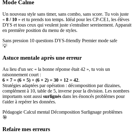
Mode Calme
Un nouveau style sans timer, sans combo, sans score. Tu vois juste
«
8 / 10
» et tu prends ton temps. Idéal pour les CP-CE1, les élèves
DYS et tous ceux qui veulent juste s'entraîner sereinement. Apparait
en première position du menu de styles.
Sans pression
10 questions
DYS-friendly
Premier mode safe
💡
Astuce mentale après une erreur
Au lieu d'un sec « la bonne réponse était 42 », tu vois un
raisonnement court :
6 × 7 = (6 × 5) + (6 × 2) = 30 + 12 = 42
.
Stratégies adaptées par opération : décomposition par dizaines,
complément à 10, table de 5, inverse pour la division. Les nombres
importants sont aussi
surlignés
dans les énoncés problèmes pour
t'aider à repérer les données.
Pédagogie
Calcul mental
Décomposition
Surlignage problèmes
🎯
Refaire mes erreurs