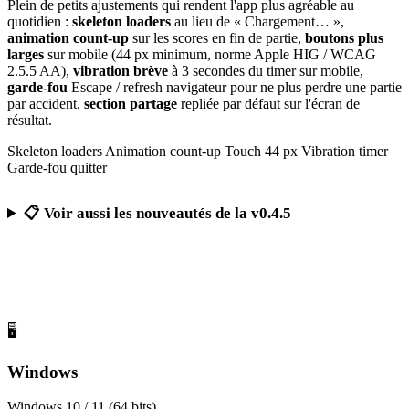
Plein de petits ajustements qui rendent l'app plus agréable au
quotidien :
skeleton loaders
au lieu de « Chargement… »,
animation count-up
sur les scores en fin de partie,
boutons plus
larges
sur mobile (44 px minimum, norme Apple HIG / WCAG
2.5.5 AA),
vibration brève
à 3 secondes du timer sur mobile,
garde-fou
Escape / refresh navigateur pour ne plus perdre une partie
par accident,
section partage
repliée par défaut sur l'écran de
résultat.
Skeleton loaders
Animation count-up
Touch 44 px
Vibration timer
Garde-fou quitter
📋 Voir aussi les nouveautés de la v0.4.5
Télécharger Calcul Mental Challenge
Gratuit, sans publicité, sans compte obligatoire
🖥️
Windows
Windows 10 / 11 (64 bits)