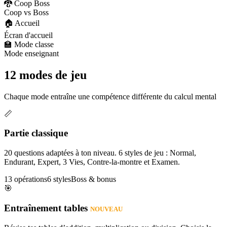
🐉 Coop Boss
Coop vs Boss
🏠 Accueil
Écran d'accueil
🏫 Mode classe
Mode enseignant
12 modes de jeu
Chaque mode entraîne une compétence différente du calcul mental
📏
Partie classique
20 questions adaptées à ton niveau. 6 styles de jeu : Normal,
Endurant, Expert, 3 Vies, Contre-la-montre et Examen.
13 opérations
6 styles
Boss & bonus
🎯
Entraînement tables
NOUVEAU