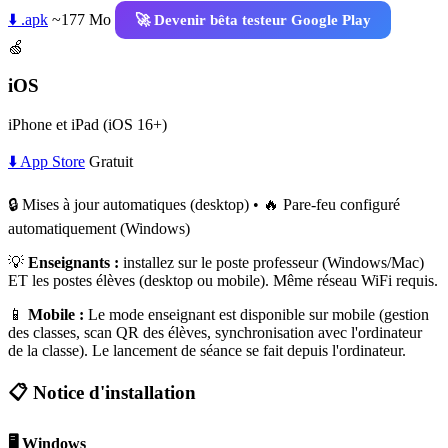
⬇️ .apk
~177 Mo
🚀 Devenir bêta testeur Google Play
🍏
iOS
iPhone et iPad (iOS 16+)
⬇️ App Store
Gratuit
🔒 Mises à jour automatiques (desktop) • 🔥 Pare-feu configuré
automatiquement (Windows)
💡
Enseignants :
installez sur le poste professeur (Windows/Mac)
ET les postes élèves (desktop ou mobile). Même réseau WiFi requis.
📱
Mobile :
Le mode enseignant est disponible sur mobile (gestion
des classes, scan QR des élèves, synchronisation avec l'ordinateur
de la classe). Le lancement de séance se fait depuis l'ordinateur.
📋 Notice d'installation
🖥️ Windows