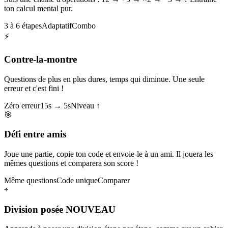
ton calcul mental pur.
3 à 6 étapes
Adaptatif
Combo
⚡
Contre-la-montre
Questions de plus en plus dures, temps qui diminue. Une seule
erreur et c'est fini !
Zéro erreur
15s → 5s
Niveau ↑
🎯
Défi entre amis
Joue une partie, copie ton code et envoie-le à un ami. Il jouera les
mêmes questions et comparera son score !
Même questions
Code unique
Comparer
÷
Division posée
NOUVEAU