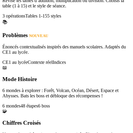
Révise tes tables d’addition, multiplication ou division. Choisis la
table (1 à 15) et le style de séance.
3 opérations
Tables 1-15
5 styles
📚
Problèmes
NOUVEAU
Énoncés contextualisés inspirés des manuels scolaires. Adaptés du
CE1 au lycée.
CE1 au lycée
Contexte réel
Indices
📖
Mode Histoire
6 mondes à explorer : Forêt, Volcan, Océan, Désert, Espace et
Abysses. Bats les boss et débloque des récompenses !
6 mondes
48 étapes
6 boss
🧩
Chiffres Croisés