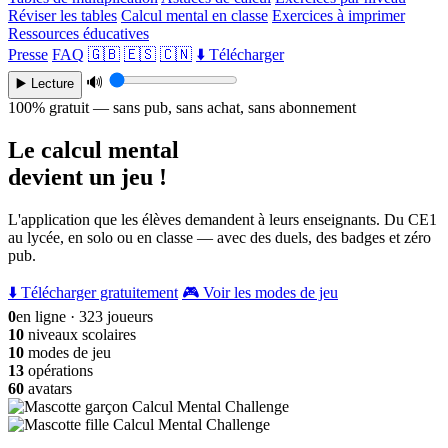
Réviser les tables
Calcul mental en classe
Exercices à imprimer
Ressources éducatives
Presse
FAQ
🇬🇧
🇪🇸
🇨🇳
⬇️ Télécharger
🔊
▶️ Lecture
100% gratuit — sans pub, sans achat, sans abonnement
Le calcul mental
devient un jeu !
L'application que les élèves demandent à leurs enseignants. Du CE1
au lycée, en solo ou en classe — avec des duels, des badges et zéro
pub.
⬇️ Télécharger gratuitement
🎮 Voir les modes de jeu
0
en ligne · 323 joueurs
10
niveaux scolaires
10
modes de jeu
13
opérations
60
avatars