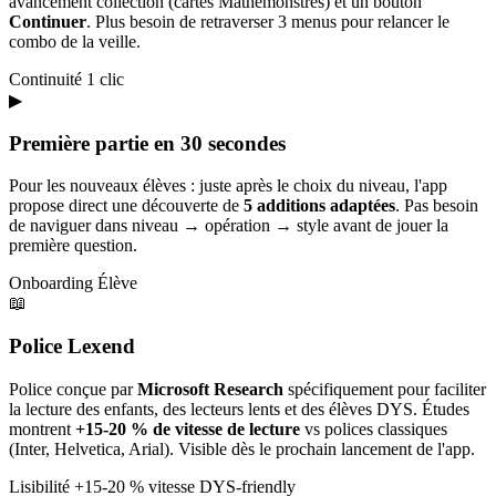
avancement collection (cartes Mathémonstres) et un bouton
Continuer
. Plus besoin de retraverser 3 menus pour relancer le
combo de la veille.
Continuité
1 clic
▶
Première partie en 30 secondes
Pour les nouveaux élèves : juste après le choix du niveau, l'app
propose direct une découverte de
5 additions adaptées
. Pas besoin
de naviguer dans niveau → opération → style avant de jouer la
première question.
Onboarding
Élève
📖
Police Lexend
Police conçue par
Microsoft Research
spécifiquement pour faciliter
la lecture des enfants, des lecteurs lents et des élèves DYS. Études
montrent
+15-20 % de vitesse de lecture
vs polices classiques
(Inter, Helvetica, Arial). Visible dès le prochain lancement de l'app.
Lisibilité
+15-20 % vitesse
DYS-friendly